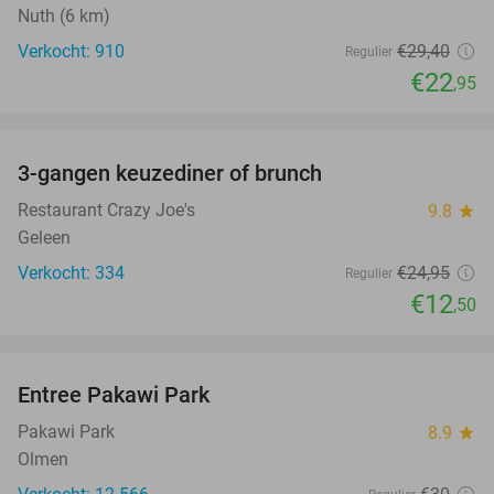
Nuth (6 km)
Verkocht: 910
€29
,40
Regulier
€22
,95
favorite_border
3-gangen keuzediner of brunch
50%
Restaurant Crazy Joe's
9.8
star
Geleen
Verkocht: 334
€24
,95
Regulier
€12
,50
favorite_border
Entree Pakawi Park
28%
Pakawi Park
8.9
star
Olmen