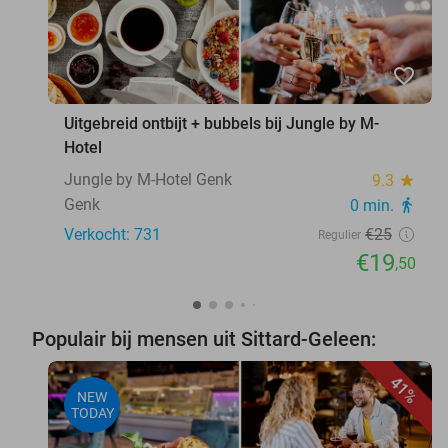
favorite_border
Uitgebreid ontbijt + bubbels bij Jungle by M-
Hotel
Jungle by M-Hotel Genk
9.3
star
Genk
0 min.
directions_walk
Verkocht: 731
€25
Regulier
€19
,50
Populair bij mensen uit Sittard-Geleen:
41%
NEW
TODAY