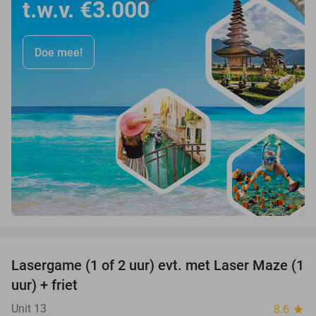
t.w.v. €3.000
Doe mee!
favorite_border
Lasergame (1 of 2 uur) evt. met Laser Maze (1
22%
uur) + friet
Unit 13
8.6
star