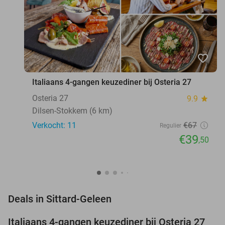
favorite_border
Italiaans 4-gangen keuzediner bij Osteria 27
Osteria 27
9.9
star
Dilsen-Stokkem (6 km)
Verkocht: 11
€67
Regulier
€39
,50
favorite_border
Deals in Sittard-Geleen
Italiaans 4-gangen keuzediner bij Osteria 27