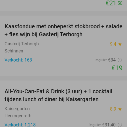
€21
,50
favorite_border
Kaasfondue met onbeperkt stokbrood + salade
44%
+ fles wijn bij Gasterij Terborgh
Gasterij Terborgh
9.4
star
Schinnen
Verkocht: 163
€34
Regulier
€19
favorite_border
All-You-Can-Eat & Drink (3 uur) + 1 cocktail
33%
tijdens lunch of diner bij Kaisergarten
Kaisergarten
8.9
star
Herzogenrath
Verkocht: 1.218
€31
,40
Regulier