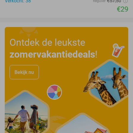
Verkocht: 38
€57
,50
Regulier
€29
Ontdek de leukste
zomervakantiedeals
!
Bekijk nu