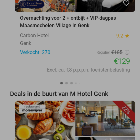
favorite_border
Overnachting voor 2 + ontbijt + VIP-dagpas
Maasmechelen Village in Genk
Carbon Hotel
9.2
star
Genk
Verkocht: 270
€185
Regulier
€129
Excl. ca. €8 p.p.p.n. toeristenbelasting
Deals in de buurt van M Hotel Genk
22%