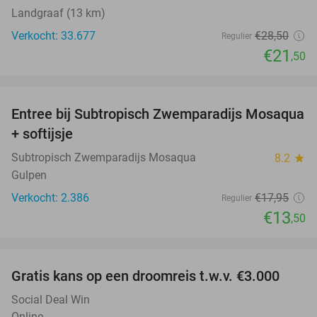
Landgraaf (13 km)
Verkocht: 33.677
€28
,50
Regulier
€21
,50
favorite_border
Entree bij Subtropisch Zwemparadijs Mosaqua
25%
+ softijsje
Subtropisch Zwemparadijs Mosaqua
8.2
star
Gulpen
Verkocht: 2.386
€17
,95
Regulier
€13
,50
favorite_border
Gratis kans op een droomreis t.w.v. €3.000
Social Deal Win
Online