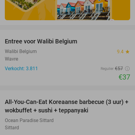
favorite_border
Entree voor Walibi Belgium
35%
Walibi Belgium
9.4
star
Wavre
Verkocht: 3.811
€57
Regulier
€37
favorite_border
All-You-Can-Eat Koreaanse barbecue (3 uur) +
21%
wokbuffet + sushi + teppanyaki
Ocean Paradise Sittard
Sittard