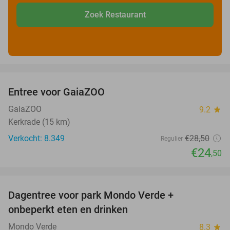
Zoek Restaurant
favorite_border
Entree voor GaiaZOO
14%
GaiaZOO
9.2
star
Kerkrade (15 km)
Verkocht: 8.349
€28
,50
Regulier
€24
,50
favorite_border
Dagentree voor park Mondo Verde +
25%
onbeperkt eten en drinken
Mondo Verde
8.3
star