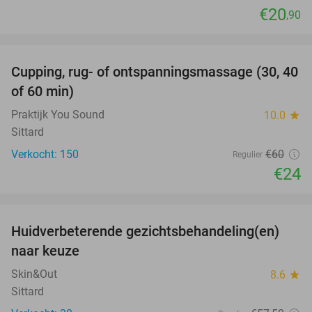
€20
,90
favorite_border
Cupping, rug- of ontspanningsmassage (30, 40
60%
of 60 min)
Praktijk You Sound
10.0
star
Sittard
Verkocht: 150
€60
Regulier
€24
favorite_border
Huidverbeterende gezichtsbehandeling(en)
50%
naar keuze
Skin&Out
8.6
star
Sittard