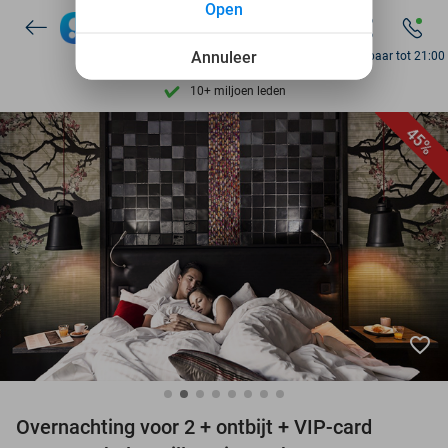
Open
7 dagen per week beschikbaar
10+ miljoen leden
Annuleer
Bereikbaar tot 21:00
9,4
op basis van
206.138 reviews
Ontdek 15.000+ deals
45%
7 dagen per week beschikbaar
10+ miljoen leden
favorite_border
Overnachting voor 2 + ontbijt + VIP-card