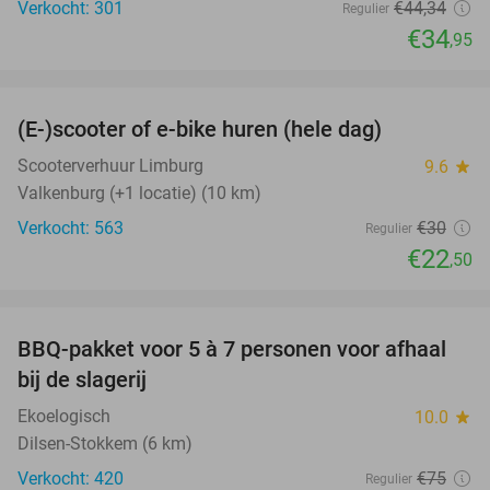
Verkocht: 301
€44
,34
Regulier
€34
,95
favorite_border
(E-)scooter of e-bike huren (hele dag)
25%
Scooterverhuur Limburg
9.6
star
Valkenburg (+1 locatie) (10 km)
Verkocht: 563
€30
Regulier
€22
,50
favorite_border
BBQ-pakket voor 5 à 7 personen voor afhaal
35%
bij de slagerij
Ekoelogisch
10.0
star
Dilsen-Stokkem (6 km)
Verkocht: 420
€75
Regulier