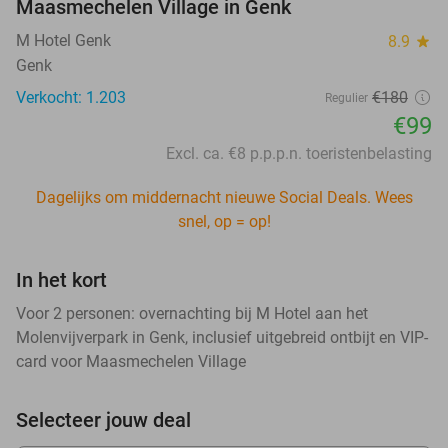
Maasmechelen Village in Genk
M Hotel Genk
8.9
star
Genk
Verkocht: 1.203
€180
Regulier
€99
Excl. ca. €8 p.p.p.n. toeristenbelasting
Dagelijks om middernacht nieuwe Social Deals. Wees
snel, op = op!
In het kort
Voor 2 personen: overnachting bij M Hotel aan het
Molenvijverpark in Genk, inclusief uitgebreid ontbijt en VIP-
card voor Maasmechelen Village
Selecteer jouw deal