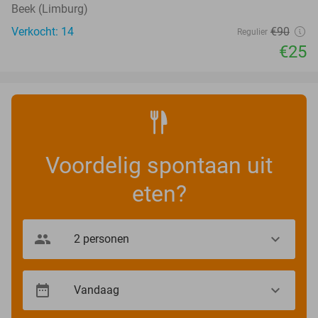
Beek (Limburg)
Verkocht: 14
€90
Regulier
€25
Voordelig spontaan uit
eten?