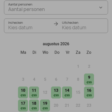
Aantal personen:
Aantal personen
Inchecken
Uitchecken
Kies datum
Kies datum
augustus 2026
Ma
Di
Wo
Do
Vr
Za
Zo
1
2
9
3
4
5
6
7
8
€99
10
11
13
14
16
12
15
€99
€99
€99
€99
€99
17
18
19
20
21
22
23
€99
€99
€99