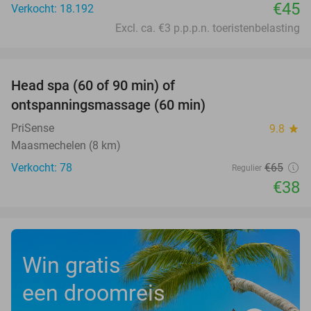
€45
Verkocht: 18.192
Excl. ca. €3 p.p.p.n. toeristenbelasting
favorite_border
Head spa (60 of 90 min) of
42%
ontspanningsmassage (60 min)
PriSense
9.8
star
Maasmechelen (8 km)
Verkocht: 78
€65
Regulier
€38
Win gratis
een droomreis