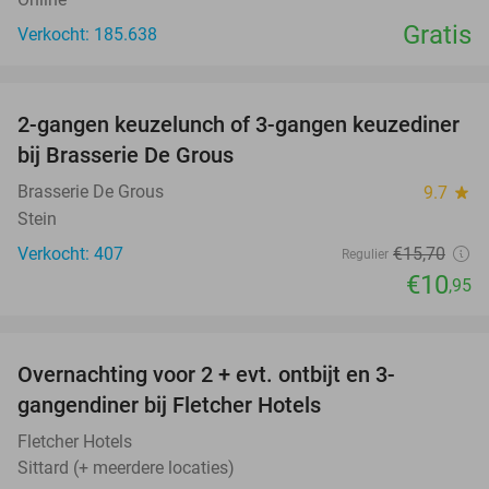
Gratis
Verkocht: 185.638
favorite_border
2-gangen keuzelunch of 3-gangen keuzediner
30%
bij Brasserie De Grous
Brasserie De Grous
9.7
star
Stein
Verkocht: 407
€15
,70
Regulier
€10
,95
favorite_border
Overnachting voor 2 + evt. ontbijt en 3-
gangendiner bij Fletcher Hotels
Fletcher Hotels
Sittard (+ meerdere locaties)