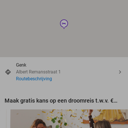
hotel
Genk
Albert Remansstraat 1
Routebeschrijving
Maak gratis kans op een droomreis t.w.v. €3.000!