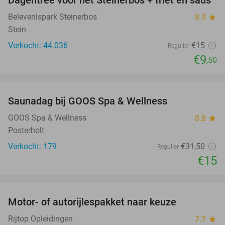
37%
Belevenispark Steinerbos
8.9
star
Stein
Verkocht: 44.036
€15
Regulier
€9
,50
favorite_border
Saunadag bij GOOS Spa & Wellness
52%
GOOS Spa & Wellness
8.8
star
Posterholt
Verkocht: 179
€31
,50
Regulier
€15
favorite_border
Motor- of autorijlespakket naar keuze
72%
Rijtop Opleidingen
7.7
star