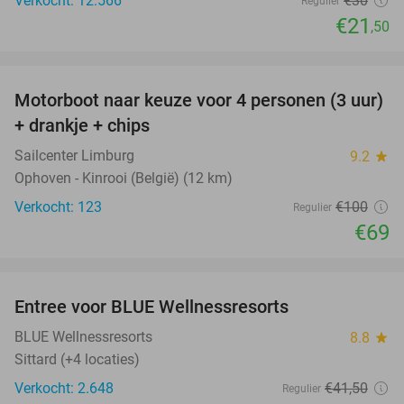
Verkocht: 12.566
€30
Regulier
€21
,50
favorite_border
Motorboot naar keuze voor 4 personen (3 uur)
31%
+ drankje + chips
Sailcenter Limburg
9.2
star
Ophoven - Kinrooi (België) (12 km)
Verkocht: 123
€100
Regulier
€69
favorite_border
Entree voor BLUE Wellnessresorts
48%
BLUE Wellnessresorts
8.8
star
Sittard (+4 locaties)
Verkocht: 2.648
€41
,50
Regulier