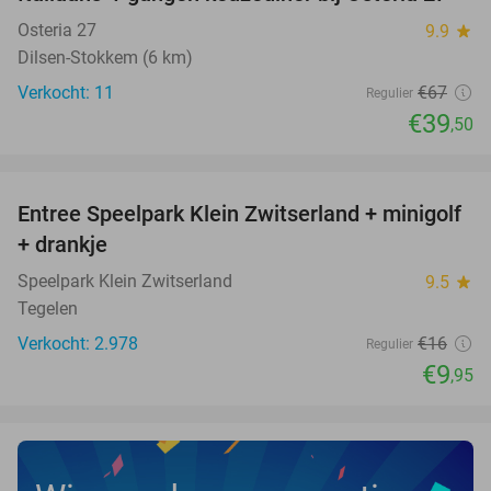
41%
NEW
TODAY
Osteria 27
9.9
star
Dilsen-Stokkem (6 km)
Verkocht: 11
€67
Regulier
€39
,50
favorite_border
Entree Speelpark Klein Zwitserland + minigolf
38%
+ drankje
Speelpark Klein Zwitserland
9.5
star
Tegelen
Verkocht: 2.978
€16
Regulier
€9
,95