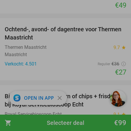
€49
favorite_border
Ochtend-, avond- of dagentree voor Thermen
25%
Maastricht
Thermen Maastricht
9.7
star
Maastricht
Verkocht: 4.501
€36
Regulier
€27
favorite_border
Bioscoopticket + popcorn of chips + frisdrank
34%
close
OPEN IN APP
bij Royal Servicebioscoop Echt
Royal Servicebioscoop Echt
9.1
star
Echt (10 km)
€99
shopping_cart
Selecteer deal
Verkocht: 3.402
€19
,95
Regulier