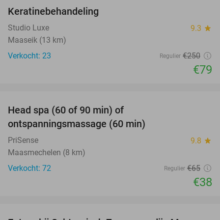
Keratinebehandeling
68%
Studio Luxe
9.3
star
Maaseik (13 km)
Verkocht: 23
€250
Regulier
€79
favorite_border
Head spa (60 of 90 min) of
42%
ontspanningsmassage (60 min)
PriSense
9.8
star
Maasmechelen (8 km)
Verkocht: 72
€65
Regulier
€38
favorite_border