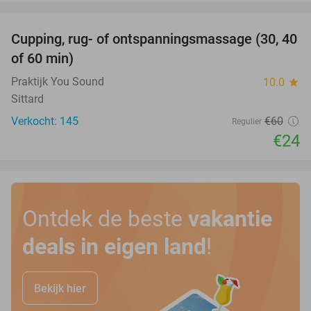
favorite_border
Cupping, rug- of ontspanningsmassage (30, 40
60%
of 60 min)
Praktijk You Sound
10.0
star
Sittard
Verkocht: 145
€60
Regulier
€24
Ontdek de beste
vakantie
deals in eigen land
!
Bekijk hier