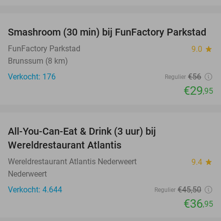
favorite_border
Smashroom (30 min) bij FunFactory Parkstad
47%
FunFactory Parkstad
9.0
star
Brunssum (8 km)
Verkocht: 176
€56
Regulier
€29
,95
favorite_border
All-You-Can-Eat & Drink (3 uur) bij
19%
Wereldrestaurant Atlantis
Wereldrestaurant Atlantis Nederweert
9.4
star
Nederweert
Verkocht: 4.644
€45
,50
Regulier
€36
,95
favorite_border