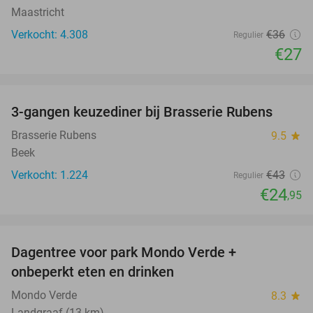
Maastricht
Verkocht: 4.308
€36
Regulier
€27
favorite_border
3-gangen keuzediner bij Brasserie Rubens
42%
Brasserie Rubens
9.5
star
Beek
Verkocht: 1.224
€43
Regulier
€24
,95
favorite_border
Dagentree voor park Mondo Verde +
25%
onbeperkt eten en drinken
Mondo Verde
8.3
star
Landgraaf (13 km)