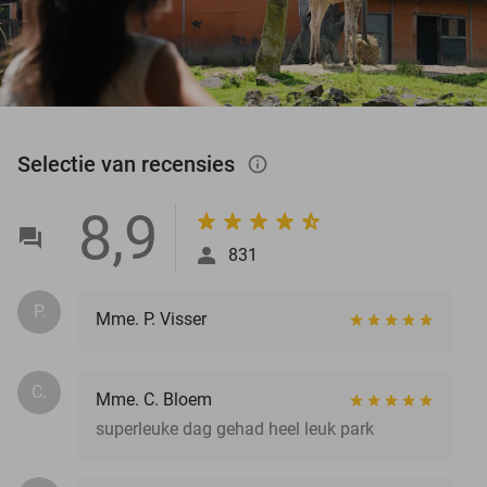
Selectie van recensies
info_outlined
8,9
831
P.
Mme. P. Visser
C.
Mme. C. Bloem
superleuke dag gehad heel leuk park