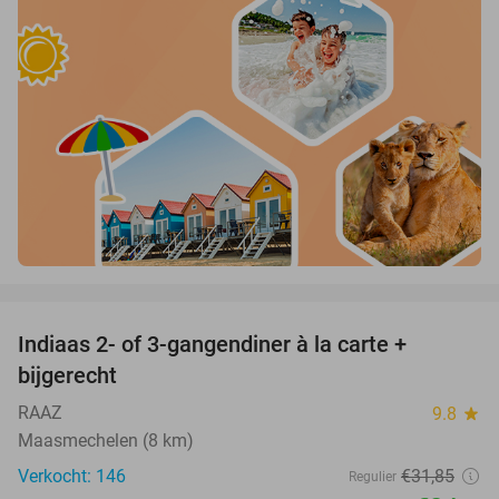
favorite_border
Indiaas 2- of 3-gangendiner à la carte +
22%
bijgerecht
RAAZ
9.8
star
Maasmechelen (8 km)
Verkocht: 146
€31
,85
Regulier