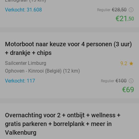
Verkocht: 31.608
€28
,50
Regulier
€21
,50
favorite_border
Motorboot naar keuze voor 4 personen (3 uur)
31%
+ drankje + chips
Sailcenter Limburg
9.2
star
Ophoven - Kinrooi (België) (12 km)
Verkocht: 117
€100
Regulier
€69
favorite_border
Overnachting voor 2 + ontbijt + wellness +
33%
gratis parkeren + borrelplank + meer in
Valkenburg