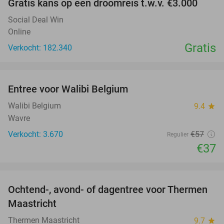
Gratis kans op een droomreis t.w.v. €3.000
Social Deal Win
Online
Gratis
Verkocht: 182.340
favorite_border
Entree voor Walibi Belgium
35%
Walibi Belgium
9.4
star
Wavre
Verkocht: 3.670
€57
Regulier
€37
favorite_border
Ochtend-, avond- of dagentree voor Thermen
25%
Maastricht
Thermen Maastricht
9.7
star