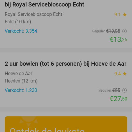
bij Royal Servicebioscoop Echt
Royal Servicebioscoop Echt
9.1
star
Echt (10 km)
Verkocht: 3.354
€19
,95
Regulier
€13
,25
favorite_border
2 uur bowlen (tot 6 personen) bij Hoeve de Aar
50%
Hoeve de Aar
9.4
star
Heerlen (12 km)
Verkocht: 1.230
€55
Regulier
€27
,50
Ontdek de leukste