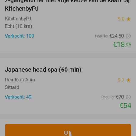
2-gangendiner met vrije keuze van de kaart bij
23%
KitchenbyPJ
KitchenbyPJ
9.0
star
Echt (10 km)
Verkocht: 109
€24
,50
Regulier
€18
,95
favorite_border
Japanese head spa (60 min)
23%
Headspa Aura
9.7
star
Sittard
Verkocht: 49
€70
Regulier
€54