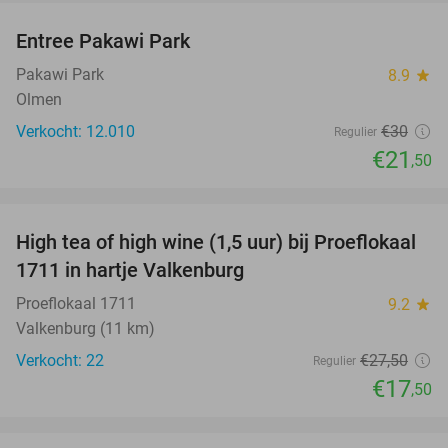
Entree Pakawi Park
28%
Pakawi Park
8.9
star
Olmen
Verkocht: 12.010
€30
Regulier
€21
,50
favorite_border
High tea of high wine (1,5 uur) bij Proeflokaal
36%
1711 in hartje Valkenburg
Proeflokaal 1711
9.2
star
Valkenburg (11 km)
Verkocht: 22
€27
,50
Regulier
€17
,50
favorite_border