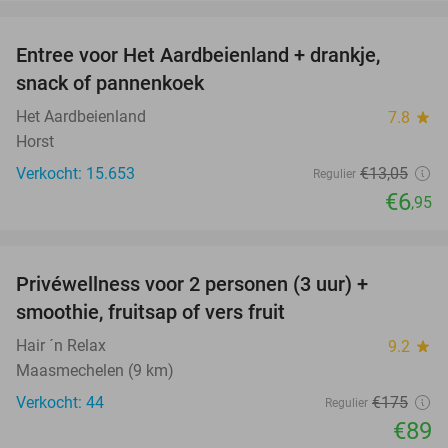
favorite_border
Entree voor Het Aardbeienland + drankje,
47%
snack of pannenkoek
Het Aardbeienland
7.8
star
Horst
Verkocht: 15.653
€13
,05
Regulier
€6
,95
favorite_border
Privéwellness voor 2 personen (3 uur) +
49%
smoothie, fruitsap of vers fruit
Hair ´n Relax
9.2
star
Maasmechelen (9 km)
Verkocht: 44
€175
Regulier
€89