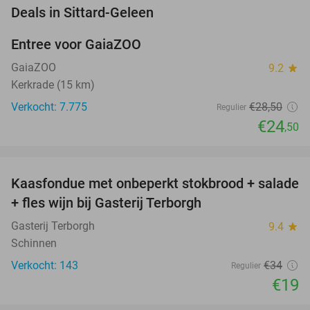
favorite_border
Deals in Sittard-Geleen
Entree voor GaiaZOO
14%
GaiaZOO
9.2
star
Kerkrade (15 km)
Verkocht: 7.775
€28
,50
Regulier
€24
,50
favorite_border
Kaasfondue met onbeperkt stokbrood + salade
44%
+ fles wijn bij Gasterij Terborgh
Gasterij Terborgh
9.4
star
Schinnen
Verkocht: 143
€34
Regulier
€19
favorite_border