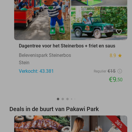
favorite_border
Dagentree voor het Steinerbos + friet en saus
Belevenispark Steinerbos
8.9
star
Stein
Verkocht: 43.381
€15
Regulier
€9
,50
Deals in de buurt van Pakawi Park
36%