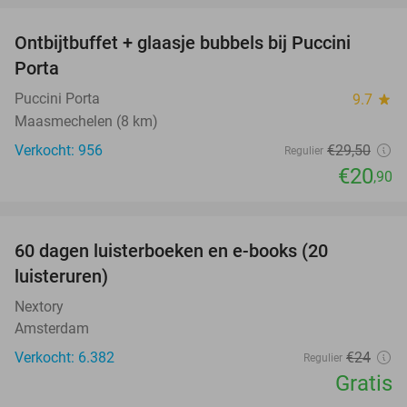
Ontbijtbuffet + glaasje bubbels bij Puccini
29%
Porta
Puccini Porta
9.7
star
Maasmechelen (8 km)
Verkocht: 956
€29
,50
Regulier
€20
,90
favorite_border
100%
60 dagen luisterboeken en e-books (20
luisteruren)
Nextory
Amsterdam
Verkocht: 6.382
€24
Regulier
Gratis