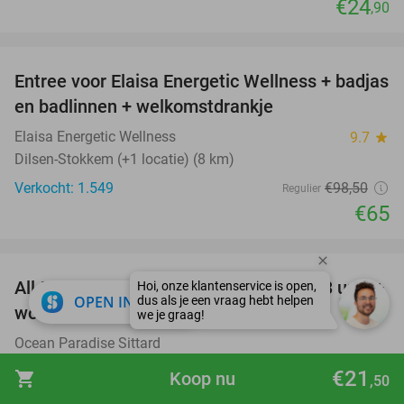
€24
,90
favorite_border
Entree voor Elaisa Energetic Wellness + badjas
34%
en badlinnen + welkomstdrankje
Elaisa Energetic Wellness
9.7
star
Dilsen-Stokkem (+1 locatie) (8 km)
Verkocht: 1.549
€98
,50
Regulier
€65
favorite_border
All-You-Can-Eat Koreaanse barbecue (3 uur) +
21%
close
OPEN IN APP
wokbuffet + sushi + teppanyaki
Ocean Paradise Sittard
Sittard
€21
shopping_cart
Koop nu
,50
Verkocht: 263
€44
,34
Regulier