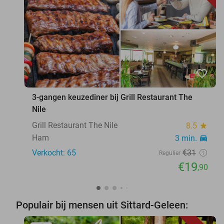
favorite_border
3-gangen keuzediner bij Grill Restaurant The
Nile
Grill Restaurant The Nile
8.5
star
Ham
3 min.
directions_car
Verkocht: 65
€31
Regulier
€19
,90
Populair bij mensen uit Sittard-Geleen: