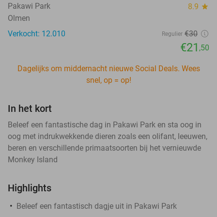
Pakawi Park
8.9
star
Olmen
Verkocht: 12.010
€30
Regulier
€21
,50
Dagelijks om middernacht nieuwe Social Deals. Wees
snel, op = op!
In het kort
Beleef een fantastische dag in Pakawi Park en sta oog in
oog met indrukwekkende dieren zoals een olifant, leeuwen,
beren en verschillende primaatsoorten bij het vernieuwde
Monkey Island
Highlights
Beleef een fantastisch dagje uit in Pakawi Park