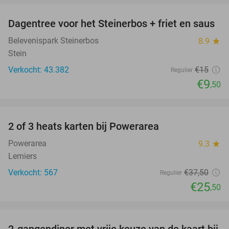
Dagentree voor het Steinerbos + friet en saus
37%
Belevenispark Steinerbos
8.9
star
Stein
Verkocht: 43.382
€15
Regulier
€9
,50
favorite_border
2 of 3 heats karten bij Powerarea
32%
Powerarea
9.3
star
Lemiers
Verkocht: 567
€37
,50
Regulier
€25
,50
favorite_border