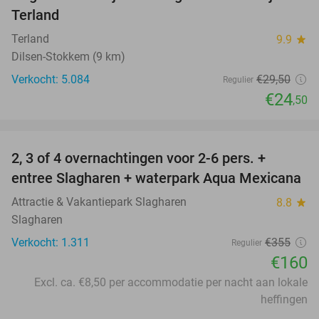
17%
Terland
Terland
9.9
star
Dilsen-Stokkem (9 km)
Verkocht: 5.084
€29
,50
Regulier
€24
,50
favorite_border
2, 3 of 4 overnachtingen voor 2-6 pers. +
55%
entree Slagharen + waterpark Aqua Mexicana
Attractie & Vakantiepark Slagharen
8.8
star
Slagharen
Verkocht: 1.311
€355
Regulier
€160
Excl. ca. €8,50 per accommodatie per nacht aan lokale
heffingen