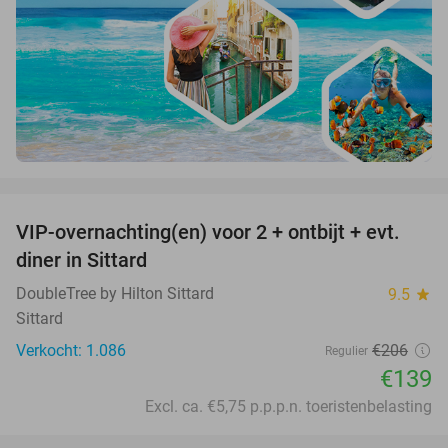
favorite_border
VIP-overnachting(en) voor 2 + ontbijt + evt.
33%
diner in Sittard
DoubleTree by Hilton Sittard
9.5
star
Sittard
Verkocht: 1.086
€206
Regulier
€139
Excl. ca. €5,75 p.p.p.n. toeristenbelasting
favorite_border