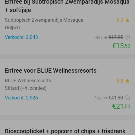
Entree bij Subtropisch Zwemparadijs Mosaqua
25%
+ softijsje
Subtropisch Zwemparadijs Mosaqua
8.2
star
Gulpen
Verkocht: 2.043
€17
,95
Regulier
€13
,50
favorite_border
Entree voor BLUE Wellnessresorts
48%
BLUE Wellnessresorts
8.8
star
Sittard (+4 locaties)
Verkocht: 2.526
€41
,50
Regulier
€21
,50
favorite_border
Bioscoopticket + popcorn of chips + frisdrank
34%