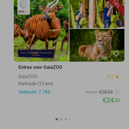
14%
favorite_border
Entree voor GaiaZOO
GaiaZOO
9.2
star
Kerkrade (15 km)
Verkocht: 7.769
€28
,50
Regulier
€24
,50