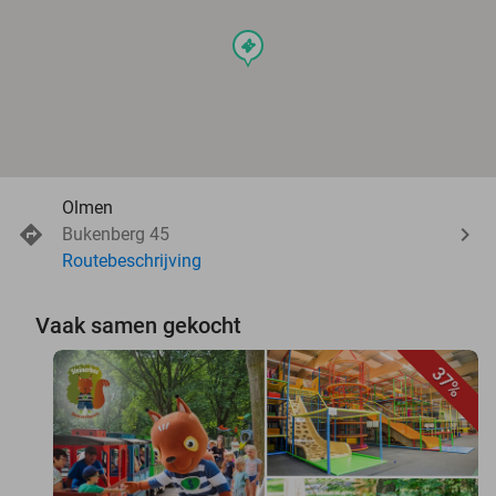
events
Olmen
Bukenberg 45
Routebeschrijving
Vaak samen gekocht
37%