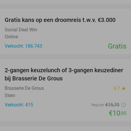
favorite_border
Gratis kans op een droomreis t.w.v. €3.000
Social Deal Win
Online
Gratis
Verkocht: 186.743
favorite_border
2-gangen keuzelunch of 3-gangen keuzediner
30%
bij Brasserie De Grous
Brasserie De Grous
9.7
star
Stein
Verkocht: 415
€15
,70
Regulier
€10
,95
favorite_border