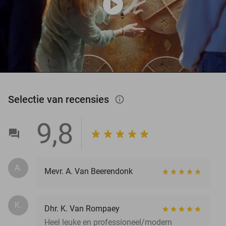
play_circle
Selectie van recensies
info_outlined
9,8
A.
Mevr. A. Van Beerendonk
K.
Dhr. K. Van Rompaey
Heel leuke en professioneel/modern