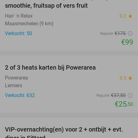
smoothie, fruitsap of vers fruit
Hair ´n Relax
9.2
star
Maasmechelen (9 km)
Verkocht: 50
€175
Regulier
€99
favorite_border
2 of 3 heats karten bij Powerarea
32%
Powerarea
9.3
star
Lemiers
Verkocht: 632
€37
,50
Regulier
€25
,50
favorite_border
VIP-overnachting(en) voor 2 + ontbijt + evt.
33%
diner in Sittard