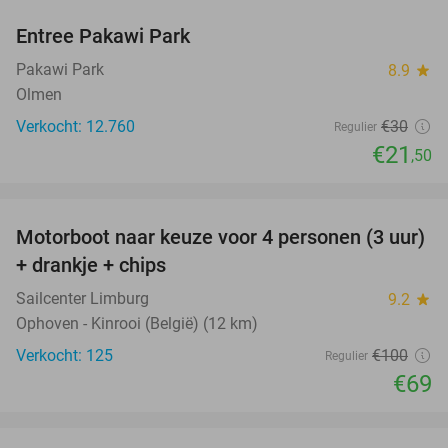
Entree Pakawi Park
28%
Pakawi Park
8.9
star
Olmen
Verkocht: 12.760
€30
Regulier
€21
,50
favorite_border
Motorboot naar keuze voor 4 personen (3 uur)
31%
+ drankje + chips
Sailcenter Limburg
9.2
star
Ophoven - Kinrooi (België) (12 km)
Verkocht: 125
€100
Regulier
€69
favorite_border