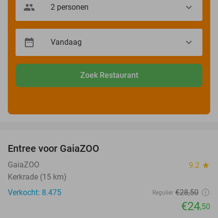
Zoek Restaurant
favorite_border
Entree voor GaiaZOO
14%
GaiaZOO
9.2
star
Kerkrade (15 km)
Verkocht: 8.475
€28
,50
Regulier
€24
,50