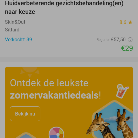
Huidverbeterende gezichtsbehandeling(en)
50%
naar keuze
Skin&Out
8.6
star
Sittard
Verkocht: 39
€57
,50
Regulier
€29
Ontdek de leukste
zomervakantiedeals
!
Bekijk nu