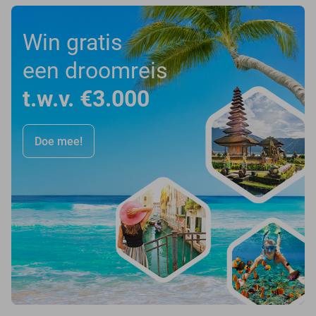
Win gratis
een droomreis
t.w.v. €3.000
Doe mee!