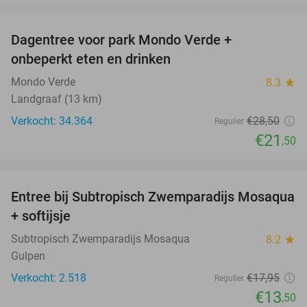
favorite_border
Dagentree voor park Mondo Verde +
25%
onbeperkt eten en drinken
Mondo Verde
8.3
star
Landgraaf (13 km)
Verkocht: 34.364
€28
,50
Regulier
€21
,50
favorite_border
Entree bij Subtropisch Zwemparadijs Mosaqua
25%
+ softijsje
Subtropisch Zwemparadijs Mosaqua
8.2
star
Gulpen
Verkocht: 2.518
€17
,95
Regulier
€13
,50