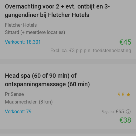
Overnachting voor 2 + evt. ontbijt en 3-
gangendiner bij Fletcher Hotels
Fletcher Hotels
Sittard (+ meerdere locaties)
€45
Verkocht: 18.301
Excl. ca. €3 p.p.p.n. toeristenbelasting
favorite_border
Head spa (60 of 90 min) of
42%
ontspanningsmassage (60 min)
PriSense
9.8
star
Maasmechelen (8 km)
Verkocht: 79
€65
Regulier
€38