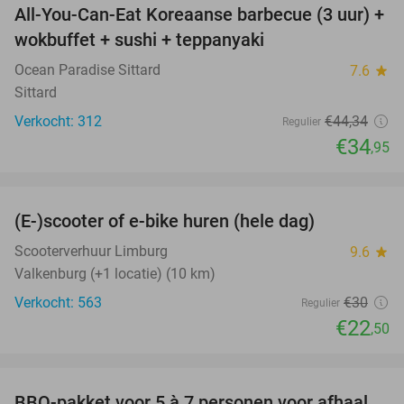
All-You-Can-Eat Koreaanse barbecue (3 uur) +
21%
wokbuffet + sushi + teppanyaki
Ocean Paradise Sittard
7.6
star
Sittard
Verkocht: 312
€44
,34
Regulier
€34
,95
favorite_border
(E-)scooter of e-bike huren (hele dag)
25%
Scooterverhuur Limburg
9.6
star
Valkenburg (+1 locatie) (10 km)
Verkocht: 563
€30
Regulier
€22
,50
favorite_border
BBQ-pakket voor 5 à 7 personen voor afhaal