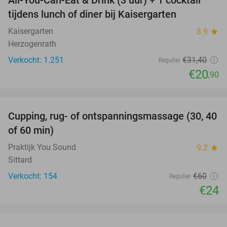
33%
tijdens lunch of diner bij Kaisergarten
Kaisergarten
8.9
star
Herzogenrath
Verkocht: 1.251
€31
,40
Regulier
€20
,90
favorite_border
Cupping, rug- of ontspanningsmassage (30, 40
60%
of 60 min)
Praktijk You Sound
9.2
star
Sittard
Verkocht: 154
€60
Regulier
€24
favorite_border