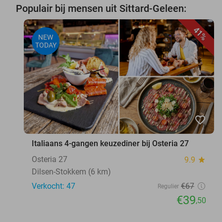
Populair bij mensen uit Sittard-Geleen:
41%
NEW
TODAY
favorite_border
Italiaans 4-gangen keuzediner bij Osteria 27
Osteria 27
9.9
star
Dilsen-Stokkem (6 km)
Verkocht: 47
€67
Regulier
€39
,50