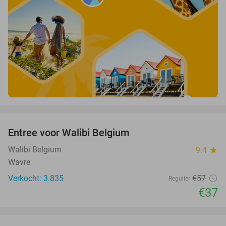
favorite_border
Entree voor Walibi Belgium
35%
Walibi Belgium
9.4
star
Wavre
Verkocht: 3.835
€57
Regulier
€37
favorite_border