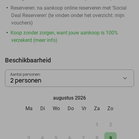
Reserveren:
na aankoop online reserveren met 'Social
Deal Reserveren' (te vinden onder het overzicht:
mijn
vouchers
)
Koop zonder zorgen, want jouw aankoop is 100%
verzekerd (meer info)
Beschikbaarheid
Aantal personen:
2 personen
augustus 2026
Ma
Di
Wo
Do
Vr
Za
Zo
1
2
3
4
5
6
7
8
9