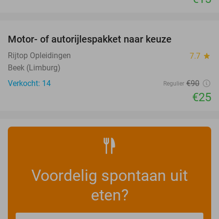
favorite_border
Motor- of autorijlespakket naar keuze
72%
Rijtop Opleidingen
7.7
star
Beek (Limburg)
Verkocht: 14
€90
Regulier
€25
Voordelig spontaan uit
eten?