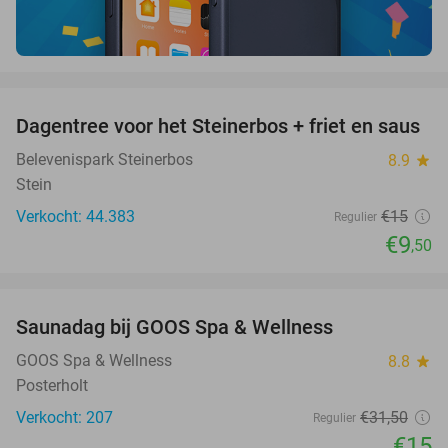
favorite_border
Dagentree voor het Steinerbos + friet en saus
37%
Belevenispark Steinerbos
8.9
star
Stein
Verkocht: 44.383
€15
Regulier
€9
,50
favorite_border
Saunadag bij GOOS Spa & Wellness
52%
GOOS Spa & Wellness
8.8
star
Posterholt
Verkocht: 207
€31
,50
Regulier
€15