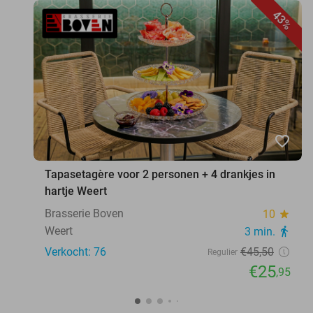
43%
favorite_border
Tapasetagère voor 2 personen + 4 drankjes in
hartje Weert
Brasserie Boven
10
star
Weert
3 min.
directions_walk
Verkocht: 76
€45
,50
Regulier
€25
,95