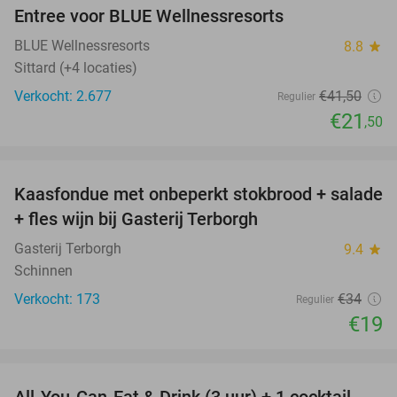
Entree voor BLUE Wellnessresorts
48%
BLUE Wellnessresorts
8.8
star
Sittard (+4 locaties)
Verkocht: 2.677
€41
,50
Regulier
€21
,50
favorite_border
Kaasfondue met onbeperkt stokbrood + salade
44%
+ fles wijn bij Gasterij Terborgh
Gasterij Terborgh
9.4
star
Schinnen
Verkocht: 173
€34
Regulier
€19
favorite_border
All-You-Can-Eat & Drink (3 uur) + 1 cocktail