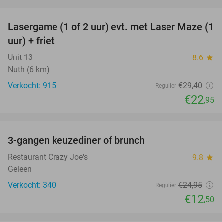
favorite_border
Lasergame (1 of 2 uur) evt. met Laser Maze (1
22%
uur) + friet
Unit 13
8.6
star
Nuth (6 km)
Verkocht: 915
€29
,40
Regulier
€22
,95
favorite_border
3-gangen keuzediner of brunch
50%
Restaurant Crazy Joe's
9.8
star
Geleen
Verkocht: 340
€24
,95
Regulier
€12
,50
favorite_border