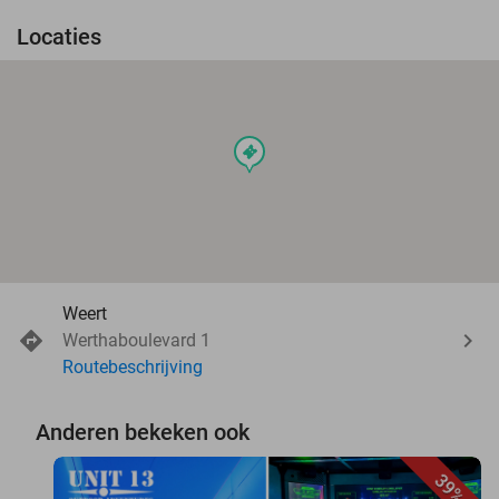
Locaties
events
Weert
Werthaboulevard 1
Routebeschrijving
Anderen bekeken ook
39%