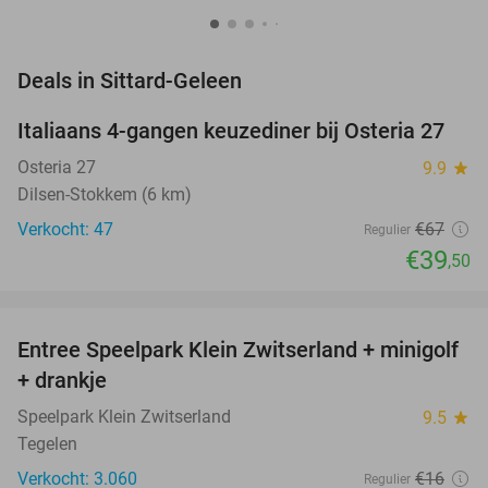
favorite_border
Deals in Sittard-Geleen
Italiaans 4-gangen keuzediner bij Osteria 27
41%
NEW
TODAY
Osteria 27
9.9
star
Dilsen-Stokkem (6 km)
Verkocht: 47
€67
Regulier
€39
,50
favorite_border
Entree Speelpark Klein Zwitserland + minigolf
38%
+ drankje
Speelpark Klein Zwitserland
9.5
star
Tegelen
Verkocht: 3.060
€16
Regulier