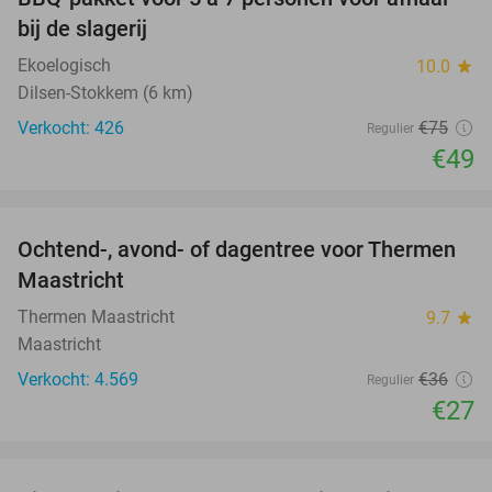
35%
bij de slagerij
Ekoelogisch
10.0
star
Dilsen-Stokkem (6 km)
Verkocht: 426
€75
Regulier
€49
favorite_border
Ochtend-, avond- of dagentree voor Thermen
25%
Maastricht
Thermen Maastricht
9.7
star
Maastricht
Verkocht: 4.569
€36
Regulier
€27
favorite_border