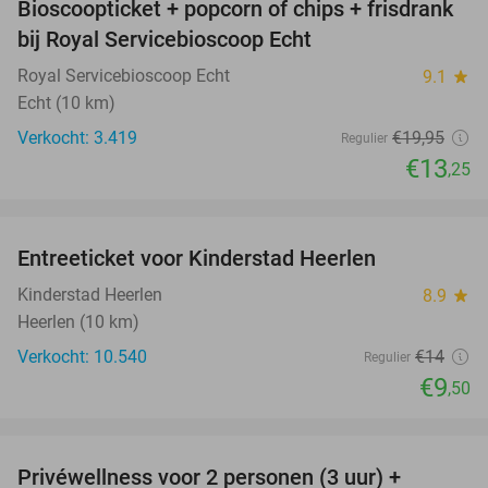
Bioscoopticket + popcorn of chips + frisdrank
34%
bij Royal Servicebioscoop Echt
Royal Servicebioscoop Echt
9.1
star
Echt (10 km)
Verkocht: 3.419
€19
,95
Regulier
€13
,25
favorite_border
Entreeticket voor Kinderstad Heerlen
32%
Kinderstad Heerlen
8.9
star
Heerlen (10 km)
Verkocht: 10.540
€14
Regulier
€9
,50
favorite_border
Privéwellness voor 2 personen (3 uur) +
43%