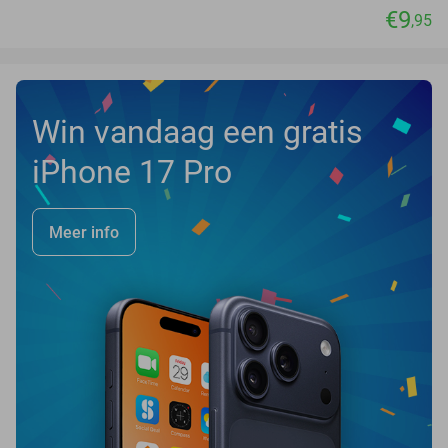
€9
,95
Win vandaag een gratis
iPhone 17 Pro
Meer info