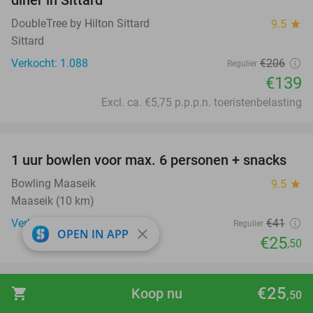
DoubleTree by Hilton Sittard
9.5
star
Sittard
Verkocht: 1.088
€206
Regulier
€139
Excl. ca. €5,75 p.p.p.n. toeristenbelasting
favorite_border
1 uur bowlen voor max. 6 personen + snacks
38%
Bowling Maaseik
9.5
star
Maaseik (10 km)
Verkocht: 222
€41
Regulier
close
OPEN IN APP
€25
,50
favorite_border
€25
shopping_cart
Koop nu
,50
Indische 2-gangenlunch
35%