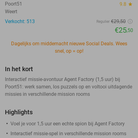
Poort51
9.8
star
Weert
Verkocht: 513
€29
,50
Regulier
€25
,50
Dagelijks om middernacht nieuwe Social Deals. Wees
snel, op = op!
In het kort
Interactief missie-avontuur Agent Factory (1,5 uur) bij
Poort51: werk samen, los puzzels op en voltooi uitdagende
missies in verschillende mission rooms
Highlights
Voel je voor 1,5 uur een echte spion bij Agent Factory
Interactief missie-spel in verschillende mission rooms