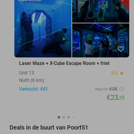
favorite_border
Laser Maze + X-Cube Escape Room + friet
Unit 13
8.6
star
Nuth (6 km)
Verkocht: 441
€38
Regulier
€23
,25
Deals in de buurt van Poort51