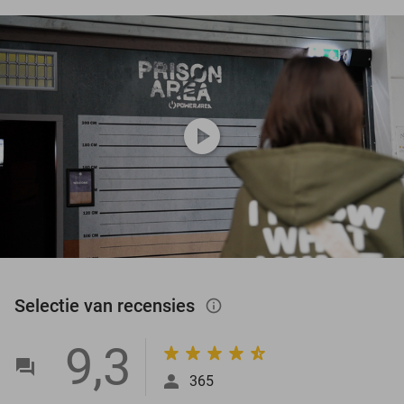
play_circle
Selectie van recensies
info_outlined
9,3
365