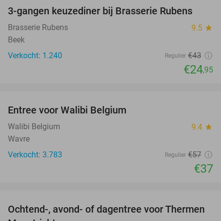
3-gangen keuzediner bij Brasserie Rubens
42%
Brasserie Rubens
9.5
star
Beek
Verkocht: 1.240
€43
Regulier
€24
,95
favorite_border
Entree voor Walibi Belgium
35%
Walibi Belgium
9.4
star
Wavre
Verkocht: 3.783
€57
Regulier
€37
favorite_border
Ochtend-, avond- of dagentree voor Thermen
25%