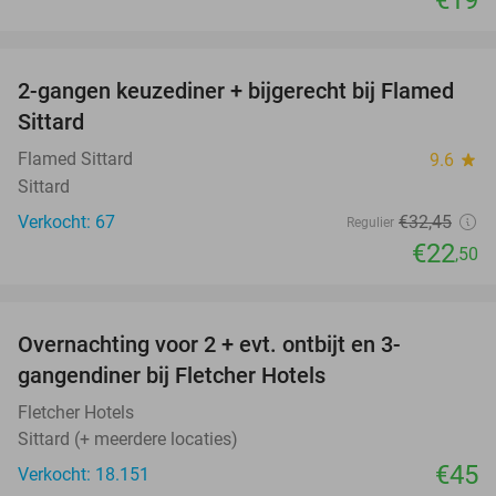
favorite_border
2-gangen keuzediner + bijgerecht bij Flamed
31%
Sittard
Flamed Sittard
9.6
star
Sittard
Verkocht: 67
€32
,45
Regulier
€22
,50
favorite_border
Overnachting voor 2 + evt. ontbijt en 3-
gangendiner bij Fletcher Hotels
Fletcher Hotels
Sittard (+ meerdere locaties)
€45
Verkocht: 18.151