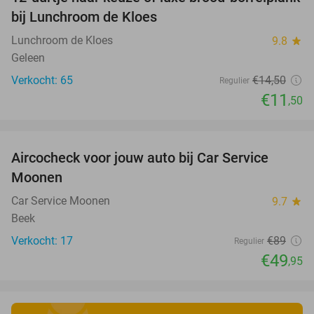
21%
bij Lunchroom de Kloes
Lunchroom de Kloes
9.8
star
Geleen
Verkocht: 65
€14
,50
Regulier
€11
,50
favorite_border
Aircocheck voor jouw auto bij Car Service
44%
Moonen
Car Service Moonen
9.7
star
Beek
Verkocht: 17
€89
Regulier
€49
,95