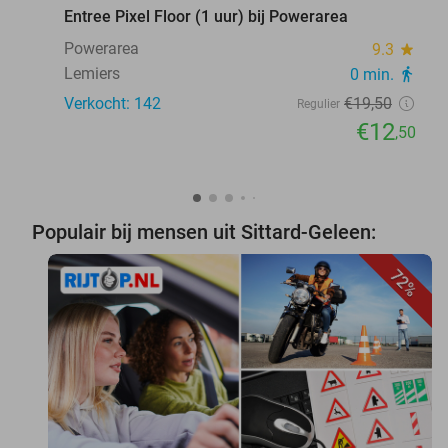
Entree Pixel Floor (1 uur) bij Powerarea
Powerarea
9.3
star
Lemiers
0 min.
directions_walk
Verkocht: 142
€19
,50
Regulier
€12
,50
Populair bij mensen uit Sittard-Geleen:
72%