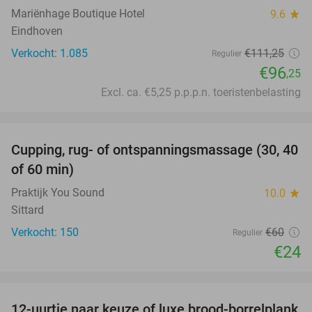
Mariënhage Boutique Hotel
9.6
star
Eindhoven
Verkocht: 1.085
€111
,25
Regulier
€96
,25
Excl. ca. €5,25 p.p.p.n. toeristenbelasting
favorite_border
Cupping, rug- of ontspanningsmassage (30, 40
60%
of 60 min)
Praktijk You Sound
10.0
star
Sittard
Verkocht: 150
€60
Regulier
€24
favorite_border
12-uurtje naar keuze of luxe brood-borrelplank