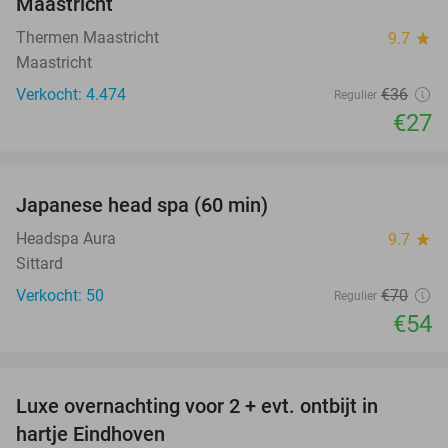
Maastricht
Thermen Maastricht
9.7
star
Maastricht
Verkocht: 4.474
€36
Regulier
€27
favorite_border
Japanese head spa (60 min)
23%
Headspa Aura
9.7
star
Sittard
Verkocht: 50
€70
Regulier
€54
favorite_border
Luxe overnachting voor 2 + evt. ontbijt in
14%
hartje Eindhoven