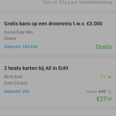
Excl. ca. €3 p.p.p.n. toeristenbelasting
favorite_border
Gratis kans op een droomreis t.w.v. €3.000
Social Deal Win
Online
Gratis
Verkocht: 184.936
favorite_border
2 heats karten bij All In Echt
39%
All In Echt
9.1
star
Echt (10 km)
Verkocht: 265
€45
Regulier
€27
,50
favorite_border