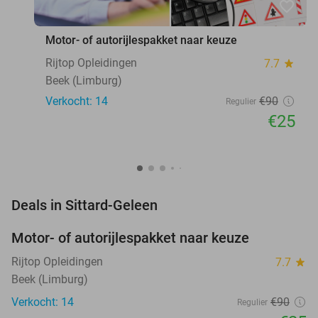
favorite_border
Motor- of autorijlespakket naar keuze
Rijtop Opleidingen
7.7
star
Beek (Limburg)
Verkocht: 14
€90
Regulier
€25
favorite_border
Deals in Sittard-Geleen
Motor- of autorijlespakket naar keuze
72%
Rijtop Opleidingen
7.7
star
Beek (Limburg)
Verkocht: 14
€90
Regulier