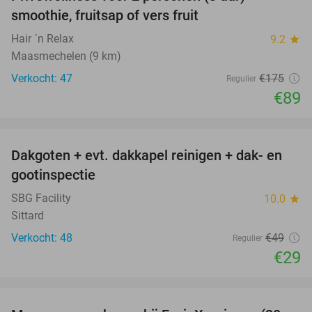
49%
smoothie, fruitsap of vers fruit
Hair ´n Relax
9.2
star
Maasmechelen (9 km)
Verkocht: 47
€175
Regulier
€89
favorite_border
Dakgoten + evt. dakkapel reinigen + dak- en
41%
gootinspectie
SBG Facility
10.0
star
Sittard
Verkocht: 48
€49
Regulier
€29
favorite_border