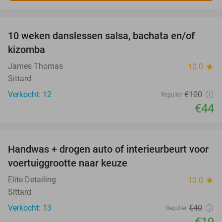
favorite_border
10 weken danslessen salsa, bachata en/of
56%
kizomba
James Thomas
10.0
star
Sittard
Verkocht: 12
€100
Regulier
€44
favorite_border
Handwas + drogen auto of interieurbeurt voor
53%
voertuiggrootte naar keuze
Elite Detailing
10.0
star
Sittard
Verkocht: 13
€40
Regulier
€19