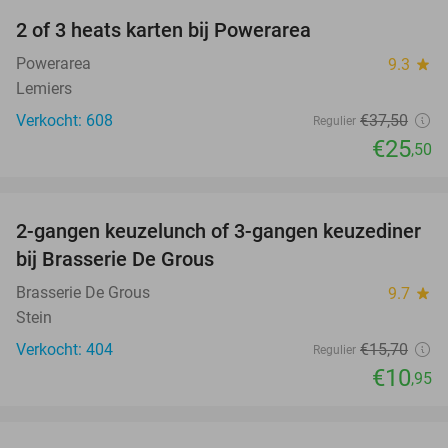
2 of 3 heats karten bij Powerarea
32%
Powerarea
9.3
star
Lemiers
Verkocht: 608
€37
,50
Regulier
€25
,50
favorite_border
2-gangen keuzelunch of 3-gangen keuzediner
30%
bij Brasserie De Grous
Brasserie De Grous
9.7
star
Stein
Verkocht: 404
€15
,70
Regulier
€10
,95
favorite_border