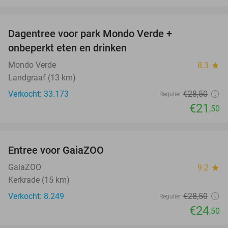
favorite_border
Dagentree voor park Mondo Verde +
25%
onbeperkt eten en drinken
Mondo Verde
8.3
star
Landgraaf (13 km)
Verkocht: 33.173
€28
,50
Regulier
€21
,50
favorite_border
Entree voor GaiaZOO
14%
GaiaZOO
9.2
star
Kerkrade (15 km)
Verkocht: 8.249
€28
,50
Regulier
€24
,50