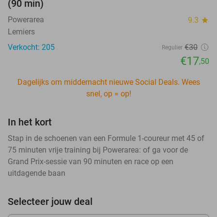
(90 min)
Powerarea
9.3
star
Lemiers
Verkocht: 205
€30
Regulier
€17
,50
Dagelijks om middernacht nieuwe Social Deals. Wees
snel, op = op!
In het kort
Stap in de schoenen van een Formule 1-coureur met 45 of
75 minuten vrije training bij Powerarea: of ga voor de
Grand Prix-sessie van 90 minuten en race op een
uitdagende baan
Selecteer jouw deal