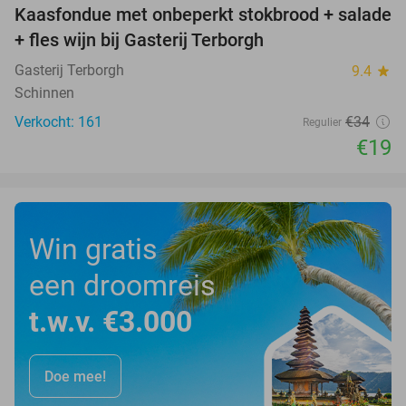
Kaasfondue met onbeperkt stokbrood + salade
44%
+ fles wijn bij Gasterij Terborgh
Gasterij Terborgh
9.4
star
Schinnen
Verkocht: 161
€34
Regulier
€19
Win gratis
een droomreis
t.w.v. €3.000
Doe mee!