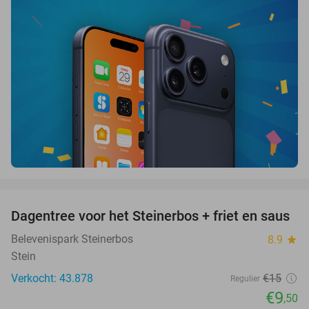
favorite_border
Dagentree voor het Steinerbos + friet en saus
37%
Belevenispark Steinerbos
8.9
star
Stein
Verkocht: 43.878
€15
Regulier
€9
,50