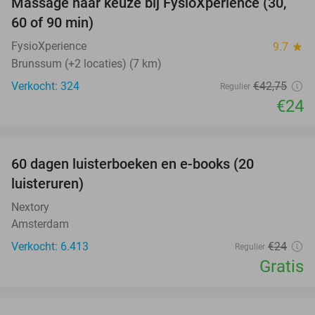
Massage naar keuze bij FysioXperience (30,
44%
60 of 90 min)
FysioXperience
9.7
star
Brunssum (+2 locaties) (7 km)
Verkocht: 324
€42
,75
Regulier
€24
favorite_border
100%
60 dagen luisterboeken en e-books (20
luisteruren)
Nextory
Amsterdam
Verkocht: 6.413
€24
Regulier
Gratis
favorite_border