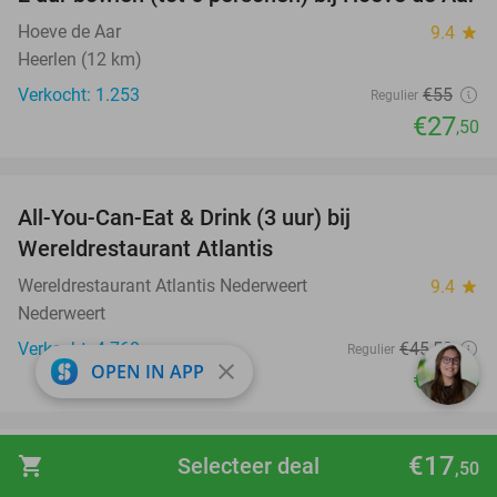
50%
Hoeve de Aar
9.4
star
Heerlen (12 km)
Verkocht: 1.253
€55
Regulier
€27
,50
favorite_border
All-You-Can-Eat & Drink (3 uur) bij
19%
Wereldrestaurant Atlantis
Wereldrestaurant Atlantis Nederweert
9.4
star
Nederweert
Verkocht: 4.768
€45
,50
Regulier
close
OPEN IN APP
€36
,95
favorite_border
€17
shopping_cart
Selecteer deal
Dagentree voor het Natur- und Tierpark
,50
24%