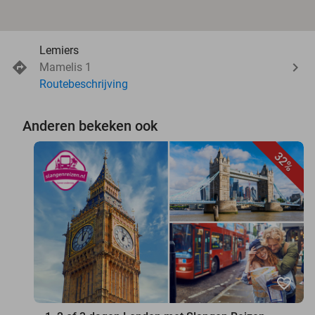
Lemiers
Mamelis 1
Routebeschrijving
Anderen bekeken ook
32%
favorite_border