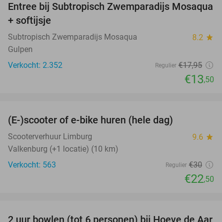
Entree bij Subtropisch Zwemparadijs Mosaqua
25%
+ softijsje
Subtropisch Zwemparadijs Mosaqua
8.2
star
Gulpen
Verkocht: 2.352
€17
,95
Regulier
€13
,50
favorite_border
(E-)scooter of e-bike huren (hele dag)
25%
Scooterverhuur Limburg
9.6
star
Valkenburg (+1 locatie) (10 km)
Verkocht: 563
€30
Regulier
€22
,50
favorite_border
2 uur bowlen (tot 6 personen) bij Hoeve de Aar