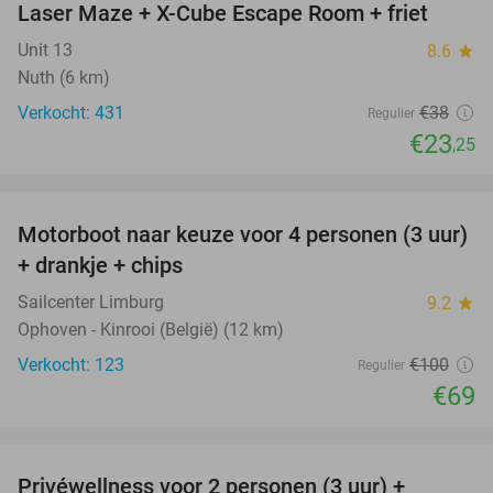
Laser Maze + X-Cube Escape Room + friet
39%
Unit 13
8.6
star
Nuth (6 km)
Verkocht: 431
€38
Regulier
€23
,25
favorite_border
Motorboot naar keuze voor 4 personen (3 uur)
31%
+ drankje + chips
Sailcenter Limburg
9.2
star
Ophoven - Kinrooi (België) (12 km)
Verkocht: 123
€100
Regulier
€69
favorite_border
Privéwellness voor 2 personen (3 uur) +