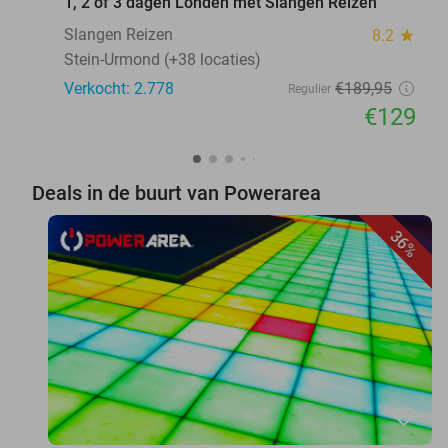
1, 2 of 3 dagen Londen met Slangen Reizen
Slangen Reizen
8.2
star
Stein-Urmond (+38 locaties)
Verkocht: 2.778
€189
,95
Regulier
€129
Deals in de buurt van Powerarea
36%
favorite_border