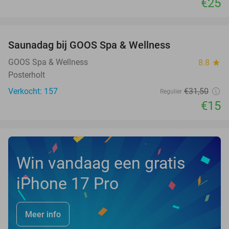
€25
favorite_border
Saunadag bij GOOS Spa & Wellness
52%
NEW
TODAY
GOOS Spa & Wellness
8.8
star
Posterholt
Verkocht: 157
€31
,50
Regulier
€15
Win vandaag een gratis
iPhone 17 Pro
Meer info