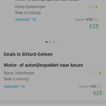
Rijtop Opleidingen
7.7
star
Beek (Limburg)
Verkocht: 14
€90
Regulier
€25
favorite_border
Deals in Sittard-Geleen
Motor- of autorijlespakket naar keuze
72%
Rijtop Opleidingen
7.7
star
Beek (Limburg)
Verkocht: 14
€90
Regulier
€25
favorite_border