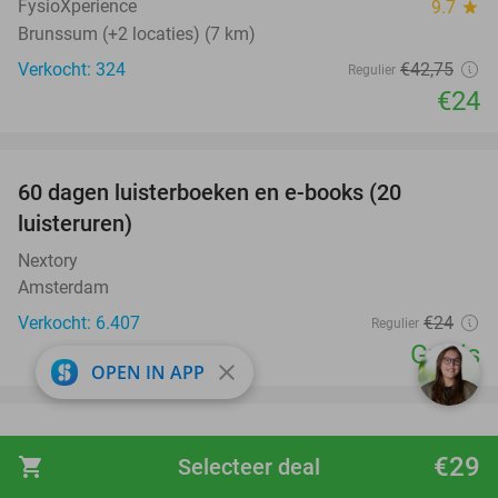
FysioXperience
9.7
star
Brunssum (+2 locaties) (7 km)
Verkocht: 324
€42
,75
Regulier
€24
favorite_border
100%
60 dagen luisterboeken en e-books (20
luisteruren)
Nextory
Amsterdam
Verkocht: 6.407
€24
Regulier
Gratis
close
OPEN IN APP
favorite_border
Entree bij Subtropisch Zwemparadijs Mosaqua
25%
€29
shopping_cart
Selecteer deal
+ softijsje