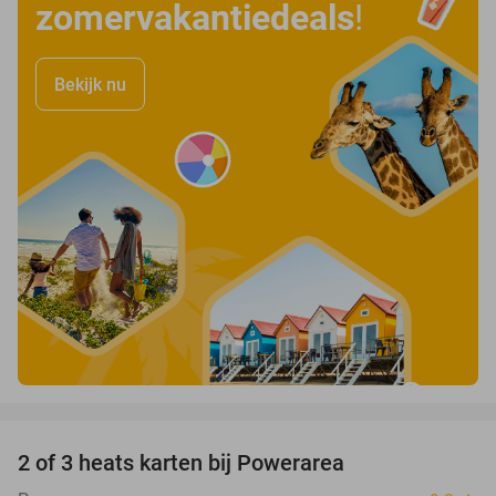
zomervakantiedeals
!
Bekijk nu
favorite_border
2 of 3 heats karten bij Powerarea
32%