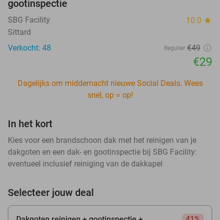
gootinspectie
SBG Facility
10.0
star
Sittard
Verkocht: 48
€49
Regulier
€29
Dagelijks om middernacht nieuwe Social Deals. Wees
snel, op = op!
In het kort
Kies voor een brandschoon dak met het reinigen van je
dakgoten en een dak- en gootinspectie bij SBG Facility:
eventueel inclusief reiniging van de dakkapel
Selecteer jouw deal
Dakgoten reinigen + gootinspectie +
41%