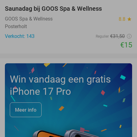
Saunadag bij GOOS Spa & Wellness
52%
NEW
TODAY
GOOS Spa & Wellness
8.8
star
Posterholt
Verkocht: 143
€31
,50
Regulier
€15
Win vandaag een gratis
iPhone 17 Pro
Meer info