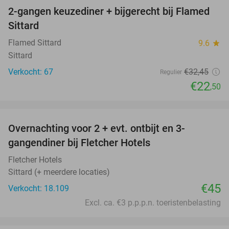
2-gangen keuzediner + bijgerecht bij Flamed
31%
Sittard
Flamed Sittard
9.6
star
Sittard
Verkocht: 67
€32
,45
Regulier
€22
,50
favorite_border
Overnachting voor 2 + evt. ontbijt en 3-
gangendiner bij Fletcher Hotels
Fletcher Hotels
Sittard (+ meerdere locaties)
€45
Verkocht: 18.109
Excl. ca. €3 p.p.p.n. toeristenbelasting
favorite_border