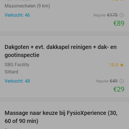
Maasmechelen (9 km)
Verkocht: 46
€175
Regulier
€89
favorite_border
Dakgoten + evt. dakkapel reinigen + dak- en
41%
gootinspectie
SBG Facility
10.0
star
Sittard
Verkocht: 48
€49
Regulier
€29
favorite_border
Massage naar keuze bij FysioXperience (30,
44%
60 of 90 min)