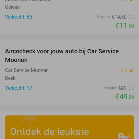
Geleen
Verkocht: 65
€14
,50
Regulier
€11
,50
favorite_border
Aircocheck voor jouw auto bij Car Service
44%
Moonen
Car Service Moonen
9.7
star
Beek
Verkocht: 17
€89
Regulier
€49
,95
Ontdek de leukste