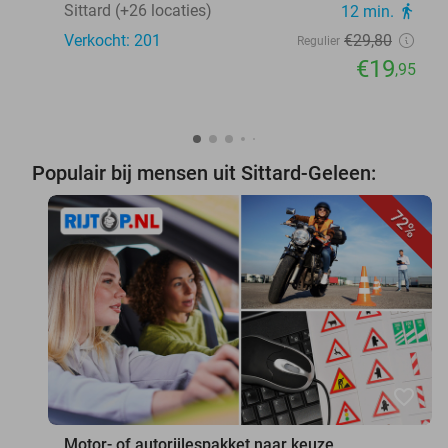
Sittard (+26 locaties)
12 min.
directions_walk
Verkocht: 201
€29
,80
Regulier
€19
,95
Populair bij mensen uit Sittard-Geleen:
72%
favorite_border
Motor- of autorijlespakket naar keuze