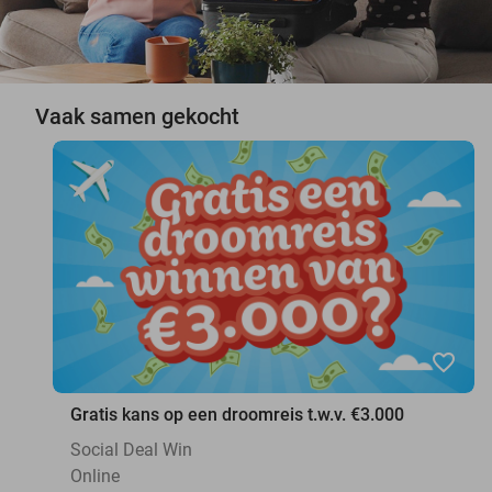
Vaak samen gekocht
favorite_border
Gratis kans op een droomreis t.w.v. €3.000
Social Deal Win
Online