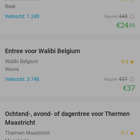
Beek
Verkocht: 1.240
€43
Regulier
€24
,95
favorite_border
Entree voor Walibi Belgium
35%
Walibi Belgium
9.4
star
Wavre
Verkocht: 3.746
€57
Regulier
€37
favorite_border
Ochtend-, avond- of dagentree voor Thermen
25%
Maastricht
Thermen Maastricht
9.7
star