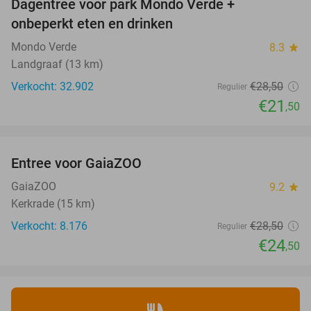
Dagentree voor park Mondo Verde +
25%
onbeperkt eten en drinken
Mondo Verde
8.3
star
Landgraaf (13 km)
Verkocht: 32.902
€28
,50
Regulier
€21
,50
favorite_border
Entree voor GaiaZOO
14%
GaiaZOO
9.2
star
Kerkrade (15 km)
Verkocht: 8.176
€28
,50
Regulier
€24
,50