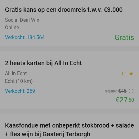
Gratis kans op een droomreis t.w.v. €3.000
Social Deal Win
Online
Gratis
Verkocht: 184.564
favorite_border
2 heats karten bij All In Echt
39%
All In Echt
9.1
star
Echt (10 km)
Verkocht: 259
€45
Regulier
€27
,50
favorite_border
Kaasfondue met onbeperkt stokbrood + salade
44%
+ fles wijn bij Gasterij Terborgh