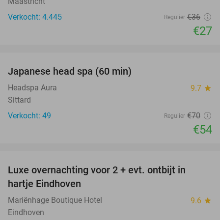
Maastricht
Verkocht: 4.445
€36
Regulier
€27
favorite_border
Japanese head spa (60 min)
23%
Headspa Aura
9.7
star
Sittard
Verkocht: 49
€70
Regulier
€54
favorite_border
Luxe overnachting voor 2 + evt. ontbijt in
14%
hartje Eindhoven
Mariënhage Boutique Hotel
9.6
star
Eindhoven