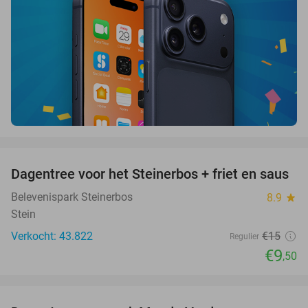
favorite_border
Dagentree voor het Steinerbos + friet en saus
37%
Belevenispark Steinerbos
8.9
star
Stein
Verkocht: 43.822
€15
Regulier
€9
,50
favorite_border