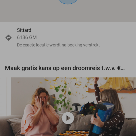
Sittard
6136 GM
De exacte locatie wordt na boeking verstrekt
Maak gratis kans op een droomreis t.w.v. €3.000!
play_circle