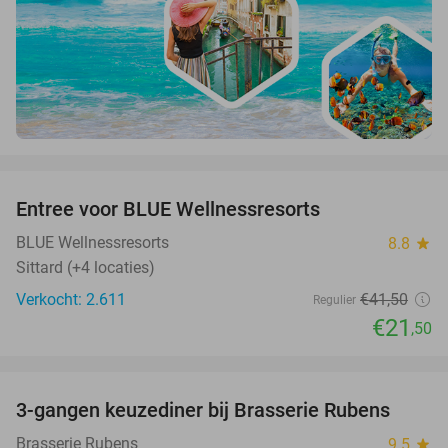
favorite_border
Entree voor BLUE Wellnessresorts
48%
BLUE Wellnessresorts
8.8
star
Sittard (+4 locaties)
Verkocht: 2.611
€41
,50
Regulier
€21
,50
favorite_border
3-gangen keuzediner bij Brasserie Rubens
42%
Brasserie Rubens
9.5
star