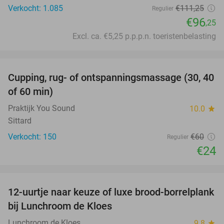
Verkocht: 1.085
€111
,25
Regulier
€96
,25
Excl. ca. €5,25 p.p.p.n. toeristenbelasting
favorite_border
Cupping, rug- of ontspanningsmassage (30, 40
60%
of 60 min)
Praktijk You Sound
10.0
star
Sittard
Verkocht: 150
€60
Regulier
€24
favorite_border
12-uurtje naar keuze of luxe brood-borrelplank
21%
bij Lunchroom de Kloes
Lunchroom de Kloes
9.8
star