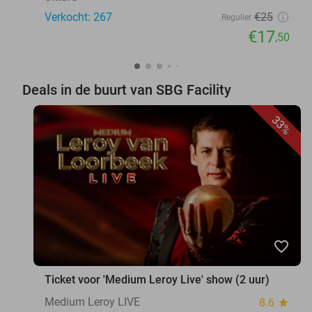
Verkocht: 267
€25
Regulier
€17
,50
Deals in de buurt van SBG Facility
33%
favorite_border
Ticket voor 'Medium Leroy Live' show (2 uur)
Medium Leroy LIVE
8.6
star