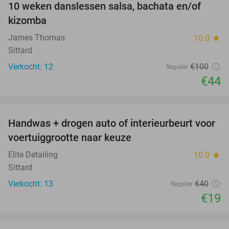
10 weken danslessen salsa, bachata en/of
56%
kizomba
James Thomas
10.0
star
Sittard
Verkocht: 12
€100
Regulier
€44
favorite_border
Handwas + drogen auto of interieurbeurt voor
53%
voertuiggrootte naar keuze
Elite Detailing
10.0
star
Sittard
Verkocht: 13
€40
Regulier
€19
favorite_border