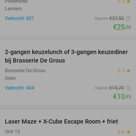
Powerarea
9.3
star
Lemiers
Verkocht: 601
€37
,50
Regulier
€25
,50
favorite_border
2-gangen keuzelunch of 3-gangen keuzediner
30%
bij Brasserie De Grous
Brasserie De Grous
9.7
star
Stein
Verkocht: 404
€15
,70
Regulier
€10
,95
favorite_border
Laser Maze + X-Cube Escape Room + friet
39%
Unit 13
8.6
star