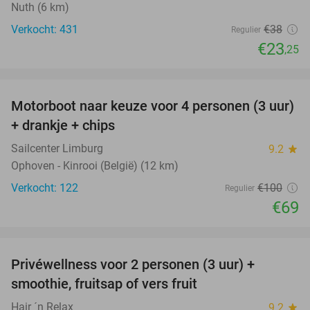
Nuth (6 km)
Verkocht: 431
€38
Regulier
€23
,25
favorite_border
Motorboot naar keuze voor 4 personen (3 uur)
31%
+ drankje + chips
Sailcenter Limburg
9.2
star
Ophoven - Kinrooi (België) (12 km)
Verkocht: 122
€100
Regulier
€69
favorite_border
Privéwellness voor 2 personen (3 uur) +
49%
smoothie, fruitsap of vers fruit
Hair ´n Relax
9.2
star