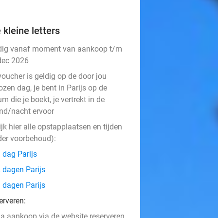
 kleine letters
dig vanaf moment van aankoop t/m
dec 2026
voucher is geldig op de door jou
zen dag, je bent in Parijs op de
m die je boekt, je vertrekt in de
nd/nacht ervoor
jk hier alle opstapplaatsen en tijden
der voorbehoud):
 dag Parijs
 dagen Parijs
 dagen Parijs​
erveren:
a aankoop via de website reserveren