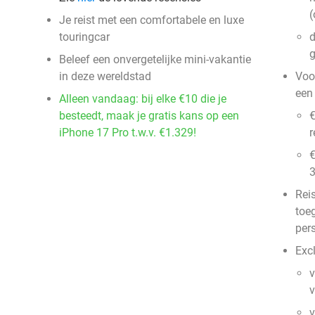
(
Je reist met een comfortabele en luxe
touringcar
d
g
Beleef een onvergetelijke mini-vakantie
in deze wereldstad
Voo
een
Alleen vandaag: bij elke €10 die je
besteedt, maak je gratis kans op een
€
iPhone 17 Pro t.w.v. €1.329!
r
€
3
Rei
toe
per
Excl
v
v
v