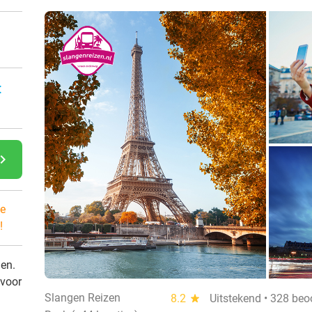
:
gate_next
e
!
den.
 voor
Slangen Reizen
8.2
star
Uitstekend • 328 beo