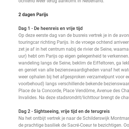
ochtend weer terug aankomt in Nederland.
2 dagen Parijs
Dag 1 - De heenreis en vrije tijd
Op deze eerste dag van de busreis vertrek je in de avo
touringcar richting Parijs. In de vroege ochtend arriveer
zet je af in het centrum nabij de rivier de Seine, waarna
uur) hebt om Parijs op eigen gelegenheid te verkenne
wandeling langs de Seine, beklim de Eiffeltoren, ga le
en geniet van alle bezienswaardigheden vanaf het wate
weer ophalen bij het afgesproken verzamelpunt voor ee
voorbehoud) langs verschillende bekende bezienswaa
Place de la Concorde, Place Vendôme, Avenue des Ch
Invalides. Na deze stadsrondrit/lichttour brengt de chau
Dag 2 - Sightseeing, vrije tijd en de terugreis
Na het ontbijt vertrek je naar de Schilderswijk Montmar
de prachtige basiliek de Sacré-Coeur te bezichtigen. O