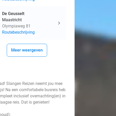
De Geusselt
Maastricht
Olympiaweg 81
Routebeschrijving
Meer weergeven
stad! Slangen Reizen neemt jou mee
rijs! Na een comfortabele busreis heb
ompleet inclusief overnachting(en) in
daagse reis. Dat is genieten!
ehoud):