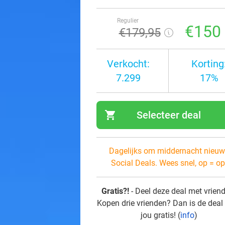
Regulier
€150
€179
,95
Verkocht:
Korting
7.299
17%
shopping_cart
Selecteer deal
navi
Dagelijks om middernacht nieuw
Social Deals. Wees snel, op = op
Gratis?!
- Deel deze deal met vrien
Kopen drie vrienden? Dan is de deal
jou gratis! (
info
)