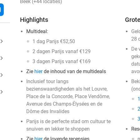
Beek (+44 locaties)
l
Highlights
Grote
Multideal:
Gel
28 
ard_arrow_right
1 dag Parijs €52,50
De 
2 dagen Parijs vanaf €129
geko
ard_arrow_right
3 dagen Parijs vanaf €169
datu
Zie
hier
de inhoud van de multideals
avo
ard_arrow_right
Inclusief tour langs
Beki
bezienswaardigheden als het Louvre,
(on
ard_arrow_right
Place de la Concorde, Place Vendôme,
1
Avenue des Champs-Élysées en de
2
Dôme des Invalides
3
Parijs is de perfecte stad om cultuur te
snuiven en lekker te shoppen
Res
Zie
hier
de lovende recensies
n