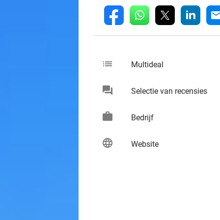
whatsapp
linkedin
fb
mai
list
keybo
Multideal
chat
keybo
Selectie van recensies
work
keybo
Bedrijf
language
keybo
Website