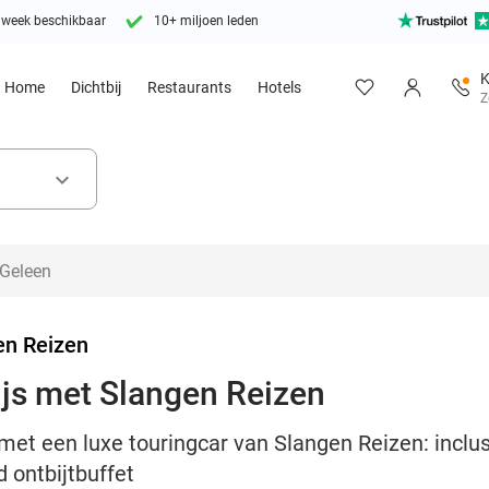
 week beschikbaar
10+ miljoen leden
K
Home
Dichtbij
Restaurants
Hotels
Z
keyboard_arrow_down
en Reizen
rijs met Slangen Reizen
 met een luxe touringcar van Slangen Reizen: inclu
 ontbijtbuffet