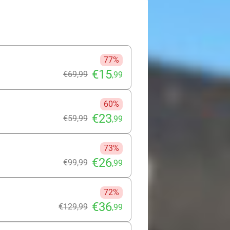
js!
77%
€15
€69
,99
,99
60%
€23
€59
,99
,99
73%
€26
€99
,99
,99
72%
€36
€129
,99
,99