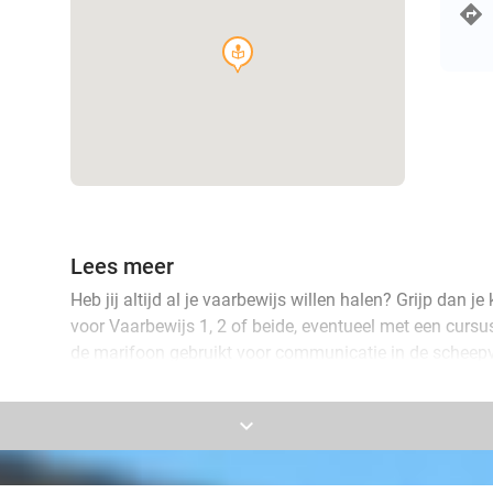
course
Lees meer
Heb jij altijd al je vaarbewijs willen halen? Grijp dan 
voor Vaarbewijs 1, 2 of beide, eventueel met een cursu
de marifoon gebruikt voor communicatie in de scheepvaa
je schip!
keyboard_arrow_down
De online (video)cursus is volledig examengericht. All
examen staat erin. Dat wil zeggen dat de hoeveelheid le
examenstof en de focus ligt op officiële examens oefe