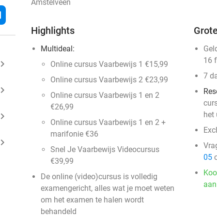
Amstelveen
l
Highlights
Grote
Multideal:
Gel
16 
ard_arrow_right
Online cursus Vaarbewijs 1 €15,99
7 d
Online cursus Vaarbewijs 2 €23,99
ard_arrow_right
​Res
Online cursus Vaarbewijs 1 en 2
cur
€26,99
het
ard_arrow_right
Online cursus Vaarbewijs 1 en 2 +
Exc
marifonie €36
ard_arrow_right
Vra
Snel Je Vaarbewijs Videocursus
05
o
€39,99
Koo
De online (video)cursus is volledig
aan
examengericht, alles wat je moet weten
om het examen te halen wordt
behandeld