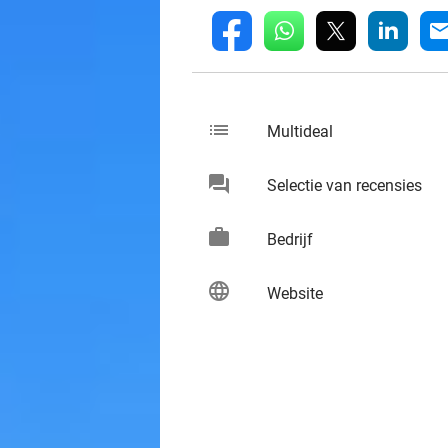
whatsapp
linkedin
fb
mai
list
keybo
Multideal
chat
keybo
Selectie van recensies
work
keybo
Bedrijf
language
keybo
Website