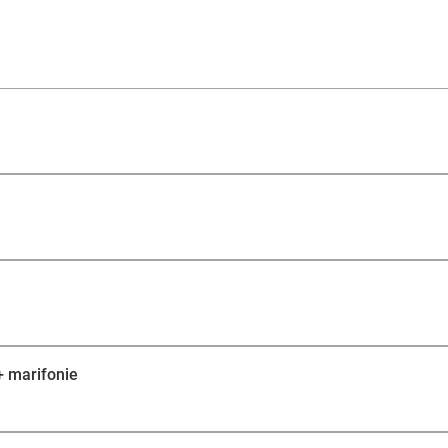
overboord gegooid. Jij hebt binnen no-time je vaarbewi
+ marifonie