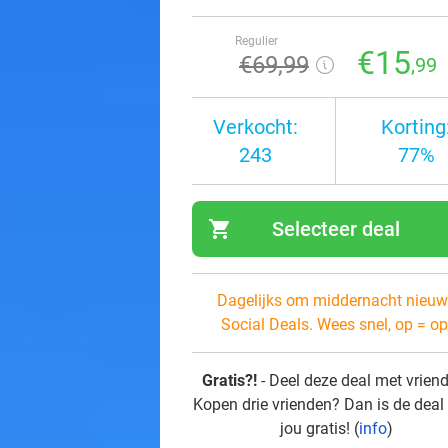
Regulier
€15
€69
,99
,99
Verkocht:
Korting
243
77%
shopping_cart
Selecteer deal
navi
Dagelijks om middernacht nieuw
Social Deals. Wees snel, op = op
Gratis?!
- Deel deze deal met vrien
Kopen drie vrienden? Dan is de deal
jou gratis! (
info
)