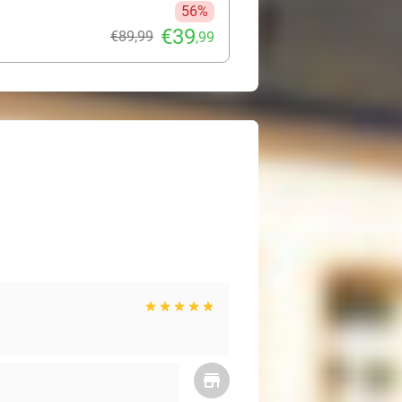
56%
€39
€89
,99
,99