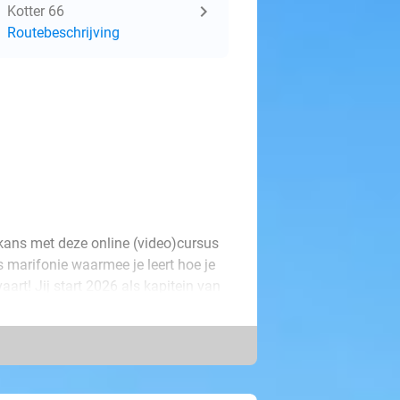
Kotter 66
Routebeschrijving
je kans met deze online (video)cursus
s marifonie waarmee je leert hoe je
rt! Jij start 2026 als kapitein van
es wat je moet weten voor het
es- en leerwerk beperkt is tot de
nen. Overbodige zaken zijn