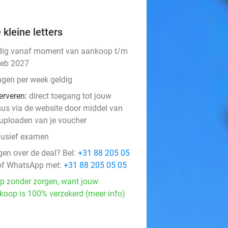
 kleine letters
dig vanaf moment van aankoop t/m
feb 2027
agen per week geldig
erveren:
direct toegang tot jouw
sus via de website door middel van
 uploaden van je voucher
lusief examen
gen over de deal? Bel:
+31 88 205 05
f WhatsApp met:
+31 88 205 05 05
p zonder zorgen, want jouw
koop is 100% verzekerd (meer info)