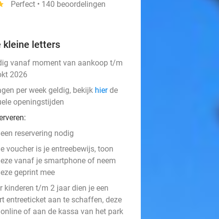
tar
Perfect • 140 beoordelingen
 kleine letters
dig vanaf moment van aankoop t/m
okt 2026
agen per week geldig, bekijk
hier
de
uele openingstijden
erveren:
een reservering nodig
e voucher is je entreebewijs, toon
eze vanaf je smartphone of neem
eze geprint mee
 kinderen t/m 2 jaar dien je een
t entreeticket aan te schaffen, deze
 online of aan de kassa van het park