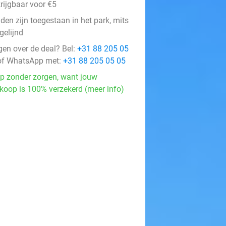
rijgbaar voor €5
den zijn toegestaan in het park, mits
gelijnd
gen over de deal? Bel:
+31 88 205 05
f WhatsApp met:
+31 88 205 05 05
p zonder zorgen, want jouw
koop is 100% verzekerd (meer info)