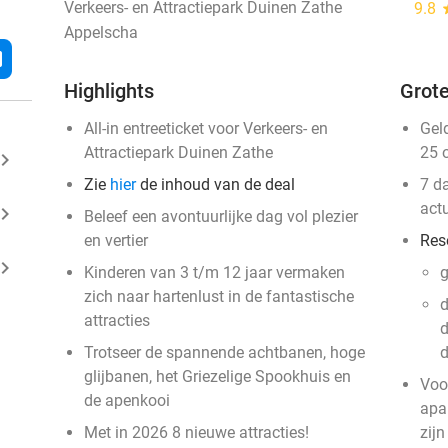
Verkeers- en Attractiepark Duinen Zathe
9.8
s
Appelscha
l
Highlights
Grote
All-in entreeticket voor Verkeers- en
Gel
Attractiepark Duinen Zathe
25 
ard_arrow_right
Zie
hier
de inhoud van de deal
7 d
act
ard_arrow_right
Beleef een avontuurlijke dag vol plezier
en vertier
Res
ard_arrow_right
Kinderen van 3 t/m 12 jaar vermaken
g
zich naar hartenlust in de fantastische
d
attracties
d
Trotseer de spannende achtbanen, hoge
d
glijbanen, het Griezelige Spookhuis en
Voor
de apenkooi
apar
Met in 2026 8 nieuwe attracties!
zijn