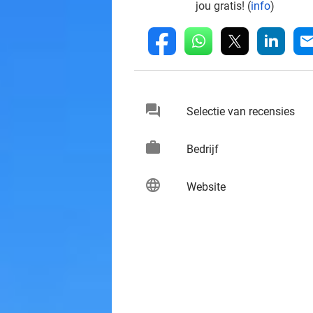
jou gratis! (
info
)
whatsapp
linkedin
fb
mai
chat
keybo
Selectie van recensies
work
keybo
Bedrijf
language
keybo
Website