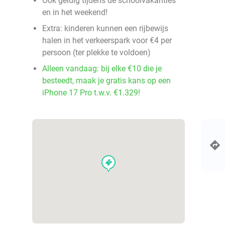
Ook geldig tijdens de schoolvakanties
en in het weekend!
Extra: kinderen kunnen een rijbewijs
halen in het verkeerspark voor €4 per
persoon (ter plekke te voldoen)
Alleen vandaag: bij elke €10 die je
besteedt, maak je gratis kans op een
iPhone 17 Pro t.w.v. €1.329!
events