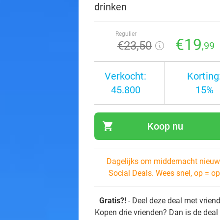
drinken
Regulier
€19
€23
,50
,99
Verkocht:
Korting
45.800
15%
shopping_cart
Koop nu
navi
Dagelijks om middernacht nieuw
Social Deals. Wees snel, op = op
Gratis?!
- Deel deze deal met vrien
Kopen drie vrienden? Dan is de deal