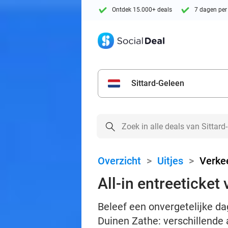
Ontdek 15.000+ deals
7 dagen per
Sittard-Geleen
Overzicht
>
Uitjes
>
Verkee
All-in entreeticket
Beleef een onvergetelijke da
Duinen Zathe: verschillende 