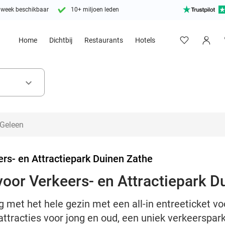
 week beschikbaar
10+ miljoen leden
Home
Dichtbij
Restaurants
Hotels
keyboard_arrow_down
rs- en Attractiepark Duinen Zathe
 voor Verkeers- en Attractiepark 
g met het hele gezin met een all-in entreeticket vo
attracties voor jong en oud, een uniek verkeerspar