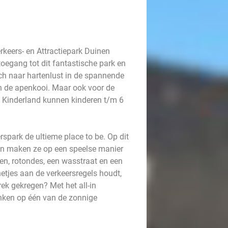
Verkeers- en Attractiepark Duinen
 toegang tot dit fantastische park en
ich naar hartenlust in de spannende
en de apenkooi. Maar ook voor de
rk Kinderland kunnen kinderen t/m 6
rspark de ultieme place to be. Op dit
 en maken ze op een speelse manier
en, rotondes, een wasstraat en een
netjes aan de verkeersregels houdt,
rek gekregen? Met het all-in
rinken op één van de zonnige