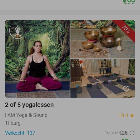
€99
70%
favorite_border
2 of 5 yogalessen
I AM Yoga & Sound
10.0
star
Tilburg
Verkocht: 137
€25
Regulier