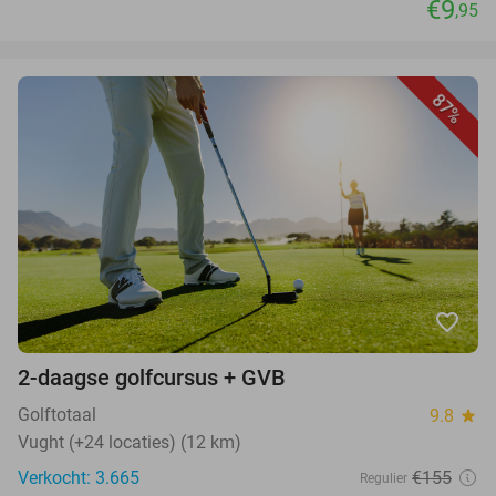
€9
,95
87%
favorite_border
2-daagse golfcursus + GVB
Golftotaal
9.8
star
Vught (+24 locaties) (12 km)
Verkocht: 3.665
€155
Regulier