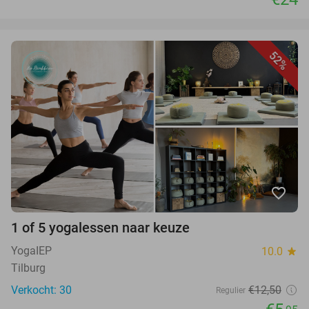
52%
favorite_border
1 of 5 yogalessen naar keuze
YogaIEP
10.0
star
Tilburg
Verkocht: 30
€12,50
Regulier