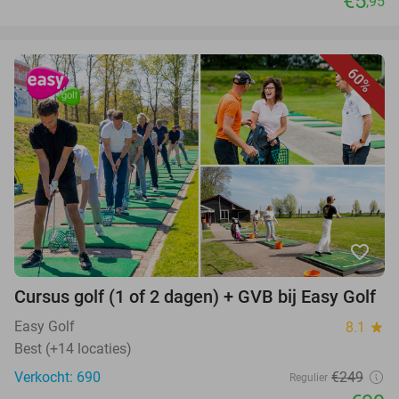
€5
,95
60%
favorite_border
Cursus golf (1 of 2 dagen) + GVB bij Easy Golf
Easy Golf
8.1
star
Best (+14 locaties)
Verkocht: 690
€249
Regulier