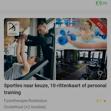
€9
,99
43%
favorite_border
Sportles naar keuze, 10-rittenkaart of personal
training
Fysiotherapie Ruitersbos
9.7
star
Oosterhout (+2 locaties)