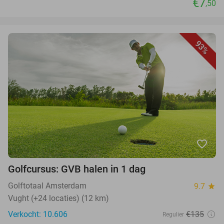
€7
,50
93%
favorite_border
Golfcursus: GVB halen in 1 dag
Golftotaal Amsterdam
9.7
star
Vught (+24 locaties) (12 km)
Verkocht: 10.606
€135
Regulier