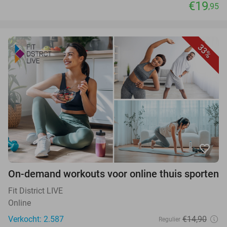
€19
,95
33%
favorite_border
On-demand workouts voor online thuis sporten
Fit District LIVE
Online
Verkocht: 2.587
€14,90
Regulier