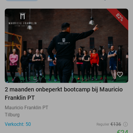
82%
favorite_border
2 maanden onbeperkt bootcamp bij Mauricio
Franklin PT
Mauricio Franklin PT
Tilburg
Verkocht: 50
€136
Regulier
€24