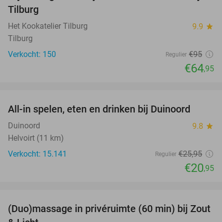
Tilburg
Het Kookatelier Tilburg
9.9
star
Tilburg
Verkocht: 150
€95
Regulier
€64
,95
favorite_border
All-in spelen, eten en drinken bij Duinoord
19%
Duinoord
9.8
star
Helvoirt (11 km)
Verkocht: 15.141
€25
,95
Regulier
€20
,95
favorite_border
(Duo)massage in privéruimte (60 min) bij Zout
49%