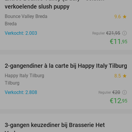
46%
verkoelende slush puppy
Bounce Valley Breda
9.6
star
Breda
Verkocht: 2.003
€21
,95
Regulier
€11
,95
favorite_border
2-gangendiner à la carte bij Happy Italy Tilburg
35%
Happy Italy Tilburg
8.5
star
Tilburg
Verkocht: 2.808
€20
Regulier
€12
,95
favorite_border
3-gangen keuzediner bij Brasserie Het
31%