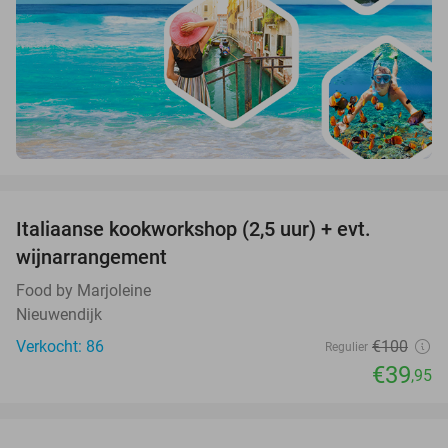
favorite_border
Italiaanse kookworkshop (2,5 uur) + evt.
60%
wijnarrangement
Food by Marjoleine
Nieuwendijk
Verkocht: 86
€100
Regulier
€39
,95
favorite_border