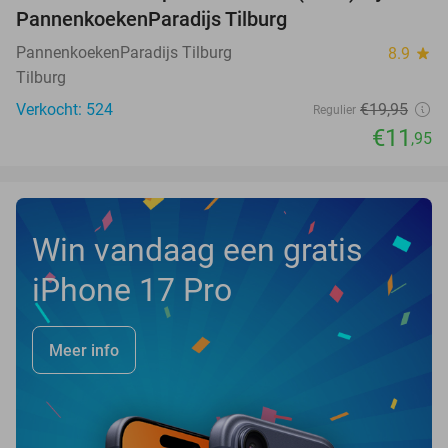
PannenkoekenParadijs Tilburg
PannenkoekenParadijs Tilburg
8.9
star
Tilburg
Verkocht: 524
€19
,95
Regulier
€11
,95
Win vandaag een gratis
iPhone 17 Pro
Meer info