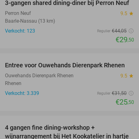
3-gangen shared dining-diner bij Perron Neuf
33%
Perron Neuf
9.5
star
Baarle-Nassau (13 km)
Verkocht: 123
€44
,05
Regulier
€29
,50
favorite_border
Entree voor Ouwehands Dierenpark Rhenen
19%
Ouwehands Dierenpark Rhenen
9.5
star
Rhenen
Verkocht: 3.339
€31
,50
Regulier
€25
,50
favorite_border
4 gangen fine dining-workshop +
32%
wijnarrangement bij Het Kookatelier in hartje