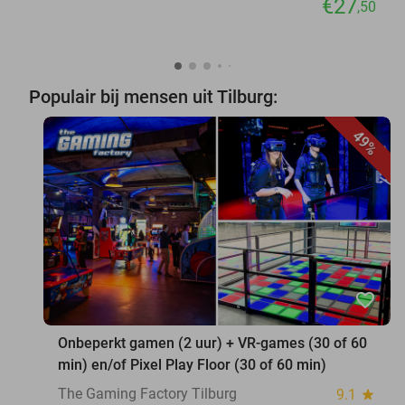
€27
,50
Populair bij mensen uit Tilburg:
49%
favorite_border
Onbeperkt gamen (2 uur) + VR-games (30 of 60
min) en/of Pixel Play Floor (30 of 60 min)
The Gaming Factory Tilburg
9.1
star