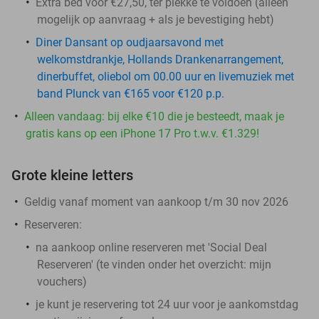
Extra bed voor €27,50, ter plekke te voldoen (alleen
mogelijk op aanvraag + als je bevestiging hebt)
Diner Dansant op oudjaarsavond met
welkomstdrankje, Hollands Drankenarrangement,
dinerbuffet, oliebol om 00.00 uur en livemuziek met
band Plunck van €165 voor €120 p.p.
Alleen vandaag: bij elke €10 die je besteedt, maak je
gratis kans op een iPhone 17 Pro t.w.v. €1.329!
Grote kleine letters
Geldig vanaf moment van aankoop t/m 30 nov 2026
Reserveren:
na aankoop online reserveren met 'Social Deal
Reserveren' (te vinden onder het overzicht:
mijn
vouchers
)
je kunt je reservering tot 24 uur voor je aankomstdag