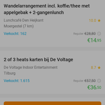
Wandelarrangement incl. koffie/thee met
48%
appelgebak + 2-gangenlunch
Lunchcafé Den Heijkant
10.0
star
Moergestel (7 km)
Verkocht: 162
€28
,80
Regulier
€14
,95
favorite_border
2 of 3 heats karten bij De Voltage
37%
De Voltage Indoor Entertainment
8.7
star
Tilburg
Verkocht: 1.615
€57
,50
Regulier
€36
,50