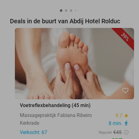
Deals in de buurt van Abdij Hotel Rolduc
39%
favorite_border
Voetreflexbehandeling (45 min)
Massagepraktijk Fabiana Ribeiro
9.7
star
Kerkrade
8 min.
directions_walk
Verkocht: 67
€45
Regulier