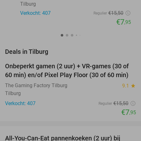
Tilburg
Verkocht: 407
€15
,50
Regulier
€7
,95
favorite_border
Deals in Tilburg
Onbeperkt gamen (2 uur) + VR-games (30 of
49%
60 min) en/of Pixel Play Floor (30 of 60 min)
The Gaming Factory Tilburg
9.1
star
Tilburg
Verkocht: 407
€15
,50
Regulier
€7
,95
favorite_border
All-You-Can-Eat pannenkoeken (2 uur) bij
40%