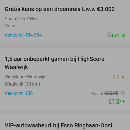
Gratis kans op een droomreis t.w.v. €3.000
Social Deal Win
Online
Gratis
Verkocht: 184.554
favorite_border
1,5 uur onbeperkt gamen bij HighScore
33%
Waalwijk
HighScore Waalwijk
9.5
star
Waalwijk (10 km)
Verkocht: 138
€20
,95
Regulier
€13
,95
favorite_border
VIP-autowasbeurt bij Esso Ringbaan-Oost
42%