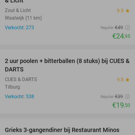
& Licht
Zout & Licht
9.9
star
Waalwijk (11 km)
Verkocht: 273
€49
Regulier
€24
,95
favorite_border
2 uur poolen + bitterballen (8 stuks) bij CUES &
50%
DARTS
CUES & DARTS
9.8
star
Tilburg
Verkocht: 538
€39
Regulier
€19
,50
favorite_border
Grieks 3-gangendiner bij Restaurant Minos
30%