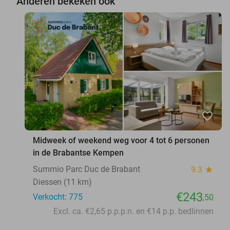
Anderen bekeken ook
favorite_border
Midweek of weekend weg voor 4 tot 6 personen
in de Brabantse Kempen
Summio Parc Duc de Brabant
9.3
star
Diessen (11 km)
€243
Verkocht: 775
,50
Excl. ca. €2,65 p.p.p.n. en €14 p.p. bedlinnen