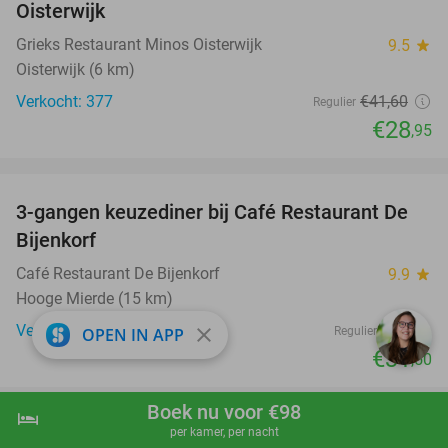
Oisterwijk
Grieks Restaurant Minos Oisterwijk
9.5
star
Oisterwijk (6 km)
Verkocht: 377
€41
,60
Regulier
€28
,95
favorite_border
3-gangen keuzediner bij Café Restaurant De
30%
Bijenkorf
Café Restaurant De Bijenkorf
9.9
star
Hooge Mierde (15 km)
Verkocht: 362
€45
close
Regulier
OPEN IN APP
€31
,50
Boek nu voor €98
hotel
shopping_cart
Boek nu
navigate_next
per kamer, per nacht