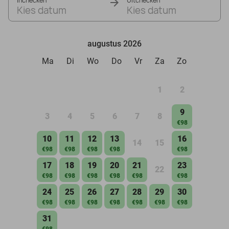
Inchecken
Uitchecken
Kies datum
Kies datum
augustus 2026
Ma
Di
Wo
Do
Vr
Za
Zo
1
2
9
3
4
5
6
7
8
€98
10
11
12
13
16
14
15
€98
€98
€98
€98
€98
17
18
19
20
21
23
22
€98
€98
€98
€98
€98
€98
24
25
26
27
28
29
30
€98
€98
€98
€98
€98
€98
€98
31
€98