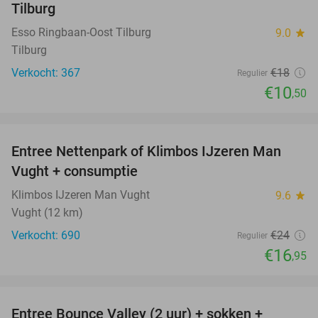
Tilburg
Esso Ringbaan-Oost Tilburg
9.0
star
Tilburg
Verkocht: 367
€18
Regulier
€10
,50
favorite_border
Entree Nettenpark of Klimbos IJzeren Man
29%
Vught + consumptie
Klimbos IJzeren Man Vught
9.6
star
Vught (12 km)
Verkocht: 690
€24
Regulier
€16
,95
favorite_border
Entree Bounce Valley (2 uur) + sokken +