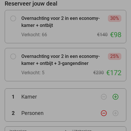
Reserveer jouw deal
Overnachting voor 2 in een economy-
30%
kamer + ontbijt
€98
Verkocht: 66
€140
Overnachting voor 2 in een economy-
25%
kamer + ontbijt + 3-gangendiner
€172
Verkocht: 5
€230
remove_circle_outline
add_circle_outline
1
Kamer
remove_circle_outline
add_circle_outline
2
Personen