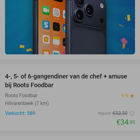
favorite_border
4-, 5- of 6-gangendiner van de chef + amuse
35%
bij Roots Foodbar
Roots Foodbar
9.9
star
Hilvarenbeek (7 km)
Verkocht: 589
€53
,50
Regulier
€34
,95
favorite_border