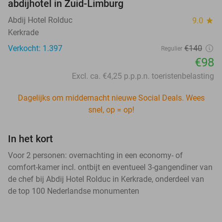
abdijhotel in Zuid-Limburg
Abdij Hotel Rolduc
9.0
star
Kerkrade
Verkocht: 1.397
€140
Regulier
€98
Excl. ca. €4,25 p.p.p.n. toeristenbelasting
Dagelijks om middernacht nieuwe Social Deals. Wees
snel, op = op!
In het kort
Voor 2 personen: overnachting in een economy- of
comfort-kamer incl. ontbijt en eventueel 3-gangendiner van
de chef bij Abdij Hotel Rolduc in Kerkrade, onderdeel van
de top 100 Nederlandse monumenten