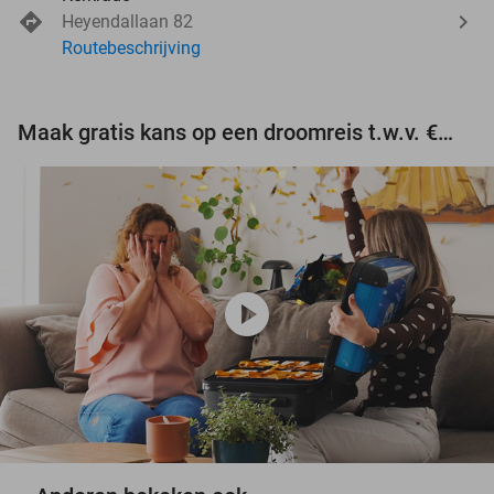
Heyendallaan 82
Routebeschrijving
Maak gratis kans op een droomreis t.w.v. €3.000!
play_circle