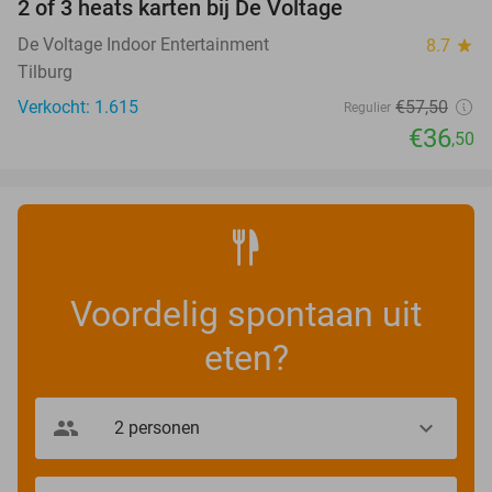
2 of 3 heats karten bij De Voltage
37%
De Voltage Indoor Entertainment
8.7
star
Tilburg
Verkocht: 1.615
€57
,50
Regulier
€36
,50
Voordelig spontaan uit
eten?