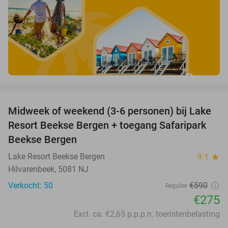
favorite_border
Midweek of weekend (3-6 personen) bij Lake
53%
Resort Beekse Bergen + toegang Safaripark
Beekse Bergen
Lake Resort Beekse Bergen
9.1
star
Hilvarenbeek, 5081 NJ
Verkocht: 50
€590
Regulier
€275
Excl. ca. €2,65 p.p.p.n. toeristenbelasting