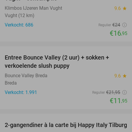
Klimbos IJzeren Man Vught
9.6
star
Vught (12 km)
Verkocht: 686
€24
Regulier
€16
,95
favorite_border
Entree Bounce Valley (2 uur) + sokken +
46%
verkoelende slush puppy
Bounce Valley Breda
9.6
star
Breda
Verkocht: 1.991
€21
,95
Regulier
€11
,95
favorite_border
2-gangendiner à la carte bij Happy Italy Tilburg
35%