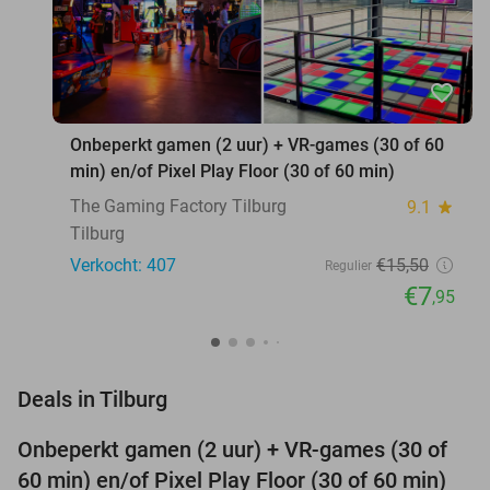
favorite_border
Onbeperkt gamen (2 uur) + VR-games (30 of 60
min) en/of Pixel Play Floor (30 of 60 min)
The Gaming Factory Tilburg
9.1
star
Tilburg
Verkocht: 407
€15
,50
Regulier
€7
,95
favorite_border
Deals in Tilburg
Onbeperkt gamen (2 uur) + VR-games (30 of
49%
60 min) en/of Pixel Play Floor (30 of 60 min)