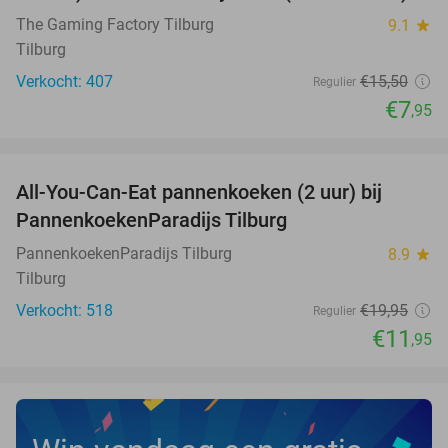
The Gaming Factory Tilburg
9.1
star
Tilburg
Verkocht: 407
€15
,50
Regulier
€7
,95
favorite_border
All-You-Can-Eat pannenkoeken (2 uur) bij
40%
PannenkoekenParadijs Tilburg
PannenkoekenParadijs Tilburg
8.9
star
Tilburg
Verkocht: 518
€19
,95
Regulier
€11
,95