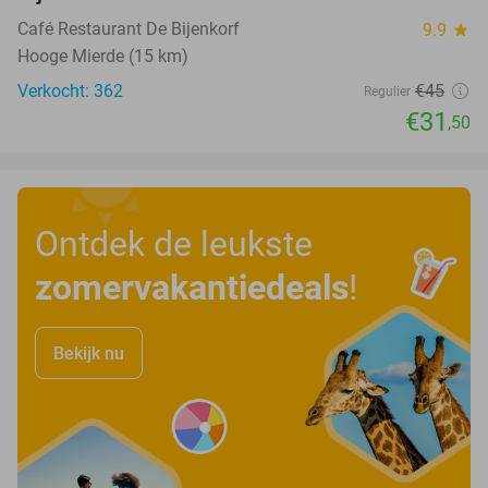
Café Restaurant De Bijenkorf
9.9
star
Hooge Mierde (15 km)
Verkocht: 362
€45
Regulier
€31
,50
Ontdek de leukste
zomervakantiedeals
!
Bekijk nu