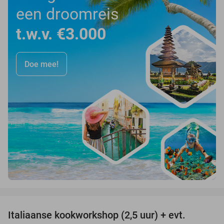
een droomreis
t.w.v. €3.000
Doe mee!
favorite_border
Italiaanse kookworkshop (2,5 uur) + evt.
60%