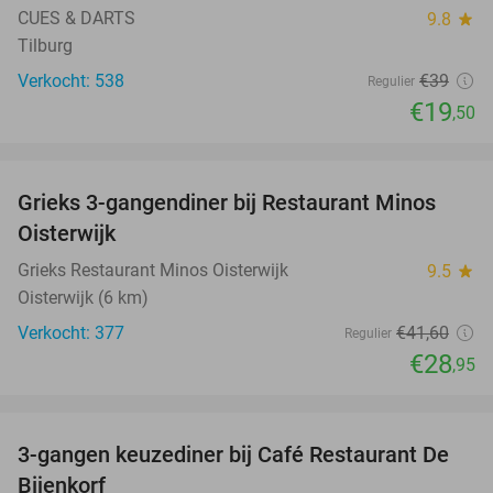
CUES & DARTS
9.8
star
Tilburg
Verkocht: 538
€39
Regulier
€19
,50
favorite_border
Grieks 3-gangendiner bij Restaurant Minos
30%
Oisterwijk
Grieks Restaurant Minos Oisterwijk
9.5
star
Oisterwijk (6 km)
Verkocht: 377
€41
,60
Regulier
€28
,95
favorite_border
3-gangen keuzediner bij Café Restaurant De
30%
Bijenkorf