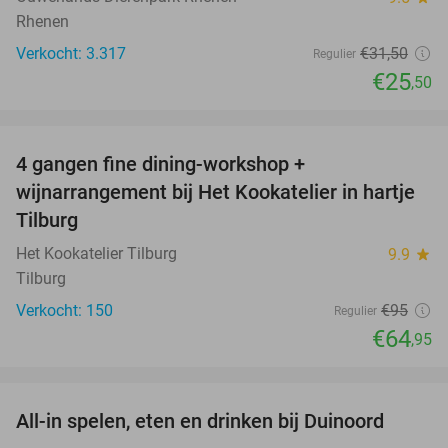
Rhenen
Verkocht: 3.317
€31
,50
Regulier
€25
,50
favorite_border
4 gangen fine dining-workshop +
32%
wijnarrangement bij Het Kookatelier in hartje
Tilburg
Het Kookatelier Tilburg
9.9
star
Tilburg
Verkocht: 150
€95
Regulier
€64
,95
favorite_border
All-in spelen, eten en drinken bij Duinoord
19%