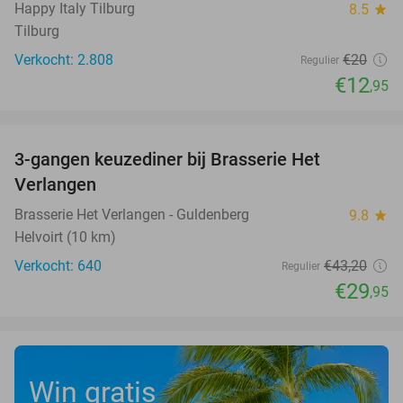
Happy Italy Tilburg
8.5
star
Tilburg
Verkocht: 2.808
€20
Regulier
€12
,95
favorite_border
3-gangen keuzediner bij Brasserie Het
31%
Verlangen
Brasserie Het Verlangen - Guldenberg
9.8
star
Helvoirt (10 km)
Verkocht: 640
€43
,20
Regulier
€29
,95
Win gratis