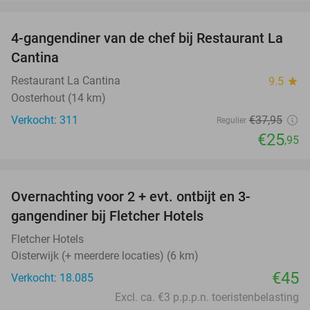
favorite_border
4-gangendiner van de chef bij Restaurant La
32%
Cantina
Restaurant La Cantina
9.5
star
Oosterhout (14 km)
Verkocht: 311
€37
,95
Regulier
€25
,95
favorite_border
Overnachting voor 2 + evt. ontbijt en 3-
gangendiner bij Fletcher Hotels
Fletcher Hotels
Oisterwijk (+ meerdere locaties) (6 km)
€45
Verkocht: 18.085
Excl. ca. €3 p.p.p.n. toeristenbelasting