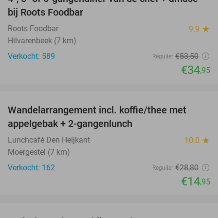
35%
bij Roots Foodbar
Roots Foodbar
9.9
star
Hilvarenbeek (7 km)
Verkocht: 589
€53
,50
Regulier
€34
,95
favorite_border
Wandelarrangement incl. koffie/thee met
48%
appelgebak + 2-gangenlunch
Lunchcafé Den Heijkant
10.0
star
Moergestel (7 km)
Verkocht: 162
€28
,80
Regulier
€14
,95
favorite_border