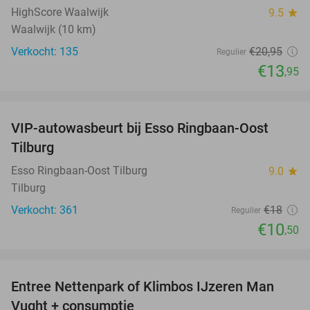
HighScore Waalwijk
9.5
star
Waalwijk (10 km)
Verkocht: 135
€20
,95
Regulier
€13
,95
favorite_border
VIP-autowasbeurt bij Esso Ringbaan-Oost
42%
Tilburg
Esso Ringbaan-Oost Tilburg
9.0
star
Tilburg
Verkocht: 361
€18
Regulier
€10
,50
favorite_border
Entree Nettenpark of Klimbos IJzeren Man
29%
Vught + consumptie