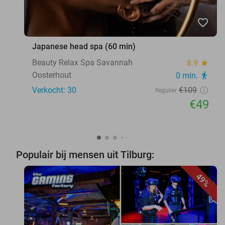
favorite_border
Japanese head spa (60 min)
Beauty Relax Spa Savannah
8.9
star
Oosterhout
0 min.
directions_walk
Verkocht: 30
€109
Regulier
€49
Populair bij mensen uit Tilburg:
49%