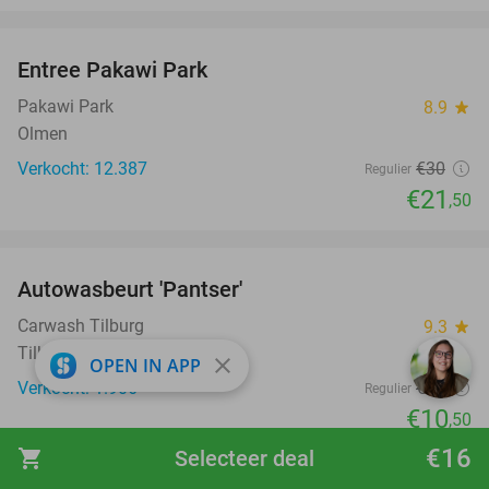
favorite_border
Entree Pakawi Park
28%
Pakawi Park
8.9
star
Olmen
Verkocht: 12.387
€30
Regulier
€21
,50
favorite_border
Autowasbeurt 'Pantser'
45%
Carwash Tilburg
9.3
star
Tilburg
close
OPEN IN APP
Verkocht: 1.906
€19
Regulier
€10
,50
favorite_border
€16
shopping_cart
Selecteer deal