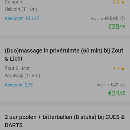
Duinoord
9.8
star
Helvoirt (11 km)
Verkocht: 15.132
€25
,95
Regulier
€20
,95
favorite_border
(Duo)massage in privéruimte (60 min) bij Zout
49%
& Licht
Zout & Licht
9.9
star
Waalwijk (11 km)
Verkocht: 273
€49
Regulier
€24
,95
favorite_border
2 uur poolen + bitterballen (8 stuks) bij CUES &
50%
DARTS