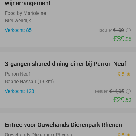
wijnarrangement
Food by Marjoleine
Nieuwendijk
Verkocht: 85
€100
Regulier
€39
,95
favorite_border
3-gangen shared dining-diner bij Perron Neuf
33%
Perron Neuf
9.5
star
Baarle-Nassau (13 km)
Verkocht: 123
€44
,05
Regulier
€29
,50
favorite_border
Entree voor Ouwehands Dierenpark Rhenen
19%
Ouwehands Dierenpark Rhenen
9.5
star