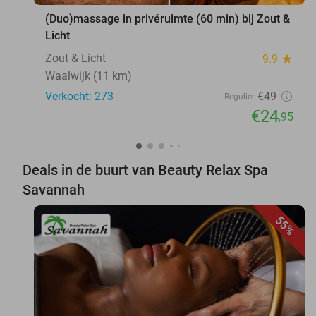
(Duo)massage in privéruimte (60 min) bij Zout &
Licht
Zout & Licht
9.9
star
Waalwijk (11 km)
Verkocht: 273
€49
Regulier
€24
,95
Deals in de buurt van Beauty Relax Spa
Savannah
55%