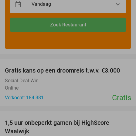
Zoek Restaurant
favorite_border
Gratis kans op een droomreis t.w.v. €3.000
Social Deal Win
Online
Gratis
Verkocht: 184.381
favorite_border
1,5 uur onbeperkt gamen bij HighScore
33%
Waalwijk