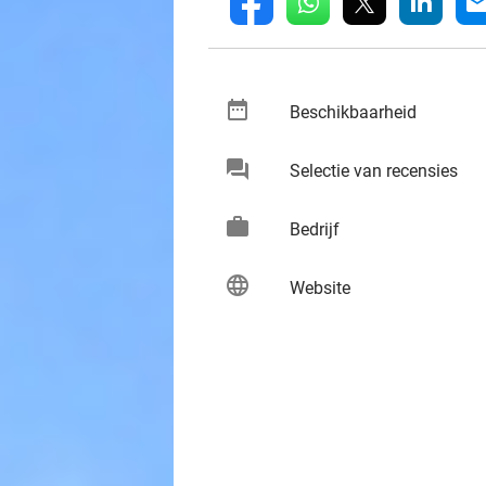
whatsapp
linkedin
fb
mai
date_range
keybo
Beschikbaarheid
chat
keybo
Selectie van recensies
work
keybo
Bedrijf
language
keybo
Website