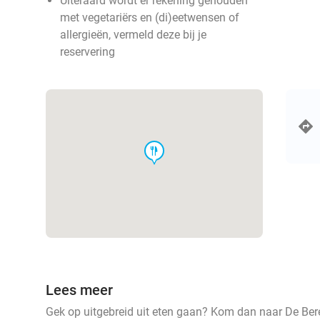
Uiteraard wordt er rekening gehouden
met vegetariërs en (di)eetwensen of
allergieën, vermeld deze bij je
reservering
food
Lees meer
Gek op uitgebreid uit eten gaan? Kom dan naar De Beren