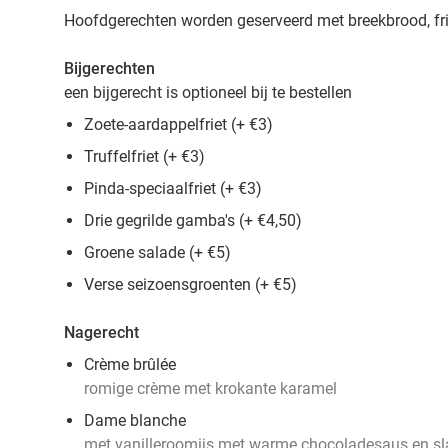
Hoofdgerechten worden geserveerd met breekbrood, friet
Bijgerechten
een bijgerecht is optioneel bij te bestellen
Zoete-aardappelfriet (+ €3)
Truffelfriet (+ €3)
Pinda-speciaalfriet (+ €3)
Drie gegrilde gamba's (+ €4,50)
Groene salade (+ €5)
Verse seizoensgroenten (+ €5)
Nagerecht
Crème brûlée
romige crème met krokante karamel
Dame blanche
met vanilleroomijs met warme chocoladesaus en s