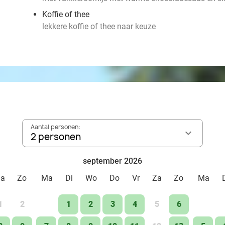
Koffie of thee
lekkere koffie of thee naar keuze
Aantal personen:
2 personen
september 2026
Za
Zo
Ma
Di
Wo
Do
Vr
Za
Zo
Ma
1
2
1
2
3
4
5
6