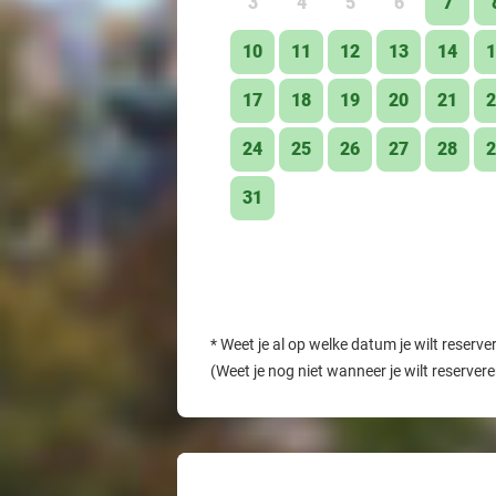
3
4
5
6
7
10
11
12
13
14
1
17
18
19
20
21
2
24
25
26
27
28
2
31
*
Weet je al op welke datum je wilt reserve
(Weet je nog niet wanneer je wilt reserver