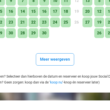
8
9
7
8
9
10
11
12
13
5
5
16
14
15
16
17
18
19
20
12
1
2
23
21
22
23
24
25
26
27
19
2
9
30
28
29
30
26
2
Meer weergeven
ren? Selecteer dan hierboven de datum en reserveer en koop jouw Social Dea
en? Geen zorgen: koop dan via de ‘
koop nu
’-knop én reserveer later)