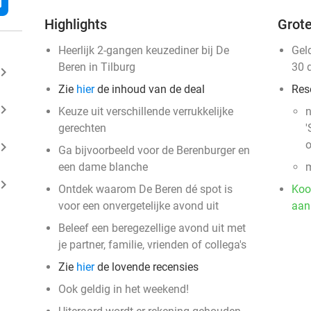
l
Highlights
Grote
Heerlijk 2-gangen keuzediner bij De
Gel
Beren in Tilburg
30 
ard_arrow_right
Zie
hier
de inhoud van de deal
Res
ard_arrow_right
Keuze uit verschillende verrukkelijke
n
gerechten
'
o
ard_arrow_right
Ga bijvoorbeeld voor de Berenburger en
een dame blanche
m
ard_arrow_right
Ontdek waarom De Beren dé spot is
Koo
voor een onvergetelijke avond uit
aan
Beleef een beregezellige avond uit met
je partner, familie, vrienden of collega's
Zie
hier
de lovende recensies
Ook geldig in het weekend!