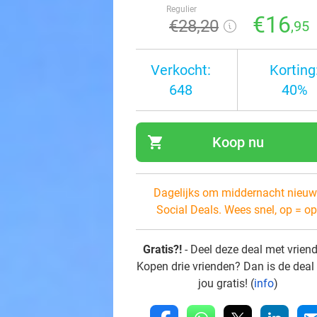
Regulier
€16
€28
,20
,95
Verkocht:
Korting
648
40%
shopping_cart
Koop nu
navi
Dagelijks om middernacht nieuw
Social Deals. Wees snel, op = op
Gratis?!
- Deel deze deal met vrien
Kopen drie vrienden? Dan is de deal
jou gratis! (
info
)