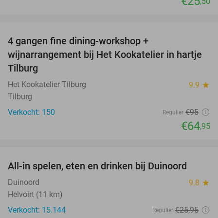
€25
,50
favorite_border
4 gangen fine dining-workshop +
32%
wijnarrangement bij Het Kookatelier in hartje
Tilburg
Het Kookatelier Tilburg
9.9
star
Tilburg
Verkocht: 150
€95
Regulier
€64
,95
favorite_border
All-in spelen, eten en drinken bij Duinoord
19%
Duinoord
9.8
star
Helvoirt (11 km)
Verkocht: 15.144
€25
,95
Regulier