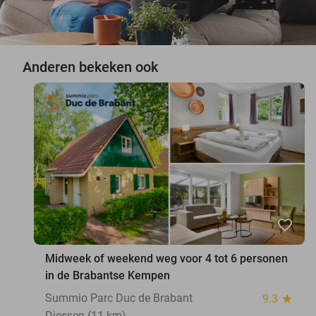
Anderen bekeken ook
favorite_border
Midweek of weekend weg voor 4 tot 6 personen
in de Brabantse Kempen
Summio Parc Duc de Brabant
9.3
star
Diessen (11 km)