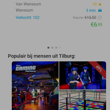
Van Wanssum
10
star
Wanssum
3 min.
directions_car
Verkocht: 102
€10
,50
Regulier
€6
,95
Populair bij mensen uit Tilburg:
49%