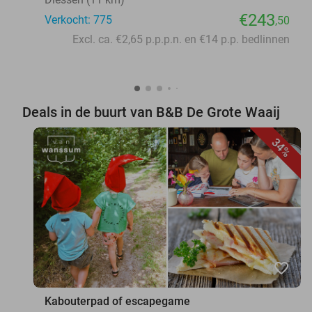
€243
Verkocht: 775
,50
Excl. ca. €2,65 p.p.p.n. en €14 p.p. bedlinnen
Deals in de buurt van B&B De Grote Waaij
34%
favorite_border
Kabouterpad of escapegame