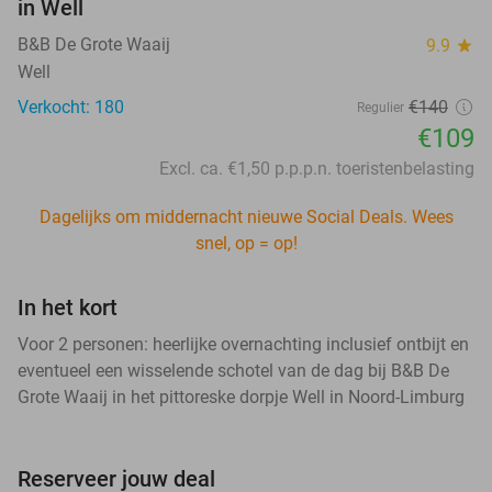
in Well
B&B De Grote Waaij
9.9
star
Well
Verkocht: 180
€140
Regulier
€109
Excl. ca. €1,50 p.p.p.n. toeristenbelasting
Dagelijks om middernacht nieuwe Social Deals. Wees
snel, op = op!
In het kort
Voor 2 personen: heerlijke overnachting inclusief ontbijt en
eventueel een wisselende schotel van de dag bij B&B De
Grote Waaij in het pittoreske dorpje Well in Noord-Limburg
Reserveer jouw deal