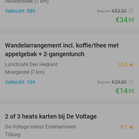
Hilvarenbeek (7 km)
Verkocht: 589
€53
,50
Regulier
€34
,95
favorite_border
Wandelarrangement incl. koffie/thee met
48%
appelgebak + 2-gangenlunch
Lunchcafé Den Heijkant
10.0
star
Moergestel (7 km)
Verkocht: 164
€28
,80
Regulier
€14
,95
favorite_border
2 of 3 heats karten bij De Voltage
37%
De Voltage Indoor Entertainment
8.7
star
Tilburg