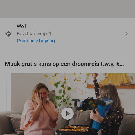
Well
Kevelaarsedijk 1
Routebeschrijving
Maak gratis kans op een droomreis t.w.v. €3.000!
play_circle