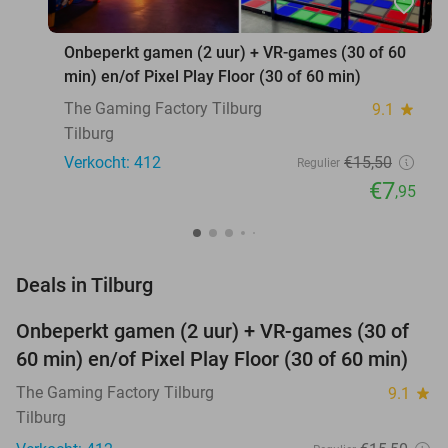
favorite_border
Onbeperkt gamen (2 uur) + VR-games (30 of 60
min) en/of Pixel Play Floor (30 of 60 min)
The Gaming Factory Tilburg
9.1
star
Tilburg
Verkocht: 412
€15
,50
Regulier
€7
,95
favorite_border
Deals in Tilburg
Onbeperkt gamen (2 uur) + VR-games (30 of
49%
60 min) en/of Pixel Play Floor (30 of 60 min)
The Gaming Factory Tilburg
9.1
star
Tilburg