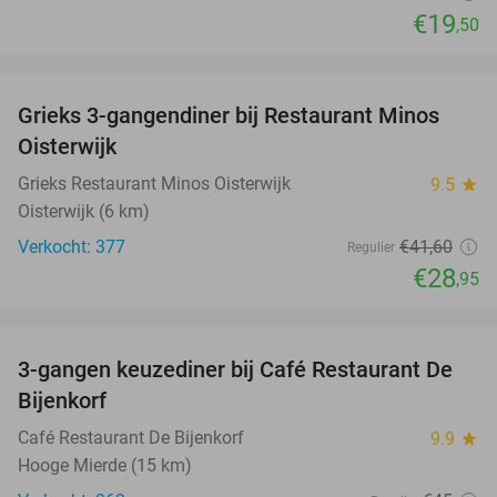
€19
,50
favorite_border
Grieks 3-gangendiner bij Restaurant Minos
30%
Oisterwijk
Grieks Restaurant Minos Oisterwijk
9.5
star
Oisterwijk (6 km)
Verkocht: 377
€41
,60
Regulier
€28
,95
favorite_border
3-gangen keuzediner bij Café Restaurant De
30%
Bijenkorf
Café Restaurant De Bijenkorf
9.9
star
Hooge Mierde (15 km)