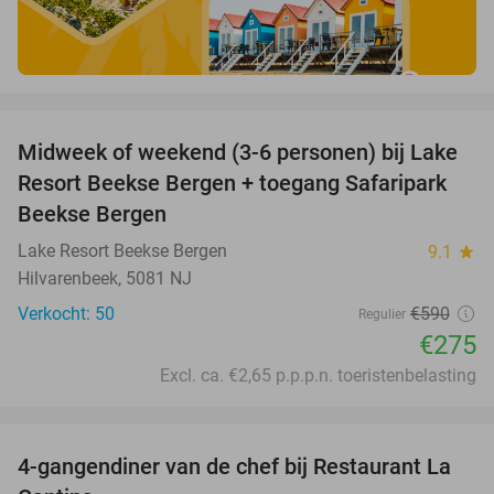
favorite_border
Midweek of weekend (3-6 personen) bij Lake
53%
Resort Beekse Bergen + toegang Safaripark
Beekse Bergen
Lake Resort Beekse Bergen
9.1
star
Hilvarenbeek, 5081 NJ
Verkocht: 50
€590
Regulier
€275
Excl. ca. €2,65 p.p.p.n. toeristenbelasting
favorite_border
4-gangendiner van de chef bij Restaurant La
32%