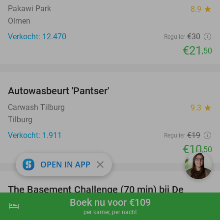
Pakawi Park
8.9
star
Olmen
Verkocht: 12.470
€30
Regulier
€21
,50
favorite_border
Autowasbeurt 'Pantser'
45%
Carwash Tilburg
9.3
star
Tilburg
Verkocht: 1.911
€19
Regulier
€10
,50
close
favorite_border
OPEN IN APP
The Basement Challenge (70 min) bij De
44%
Boek nu voor €109
Voltage
hotel
shopping_cart
Boek nu
navigate_next
per kamer, per nacht
De Voltage Indoor Entertainment
star