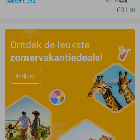
Verkocht: 362
€45
Regulier
€31
,50
Ontdek de leukste
zomervakantiedeals
!
Bekijk nu