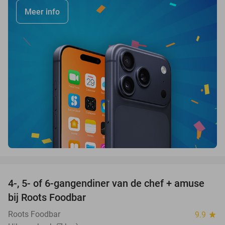
Meer info
favorite_border
4-, 5- of 6-gangendiner van de chef + amuse
35%
bij Roots Foodbar
Roots Foodbar
9.9
star