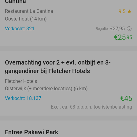
Cantina
Restaurant La Cantina
9.5
star
Oosterhout (14 km)
Verkocht: 321
€37
,95
Regulier
€25
,95
favorite_border
Overnachting voor 2 + evt. ontbijt en 3-
gangendiner bij Fletcher Hotels
Fletcher Hotels
Oisterwijk (+ meerdere locaties) (6 km)
€45
Verkocht: 18.137
Excl. ca. €3 p.p.p.n. toeristenbelasting
favorite_border
Entree Pakawi Park
28%