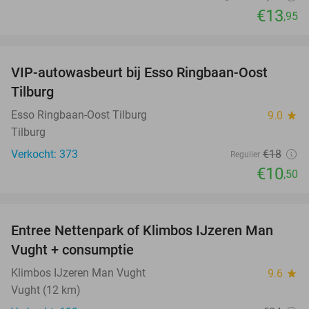
€13
,95
favorite_border
VIP-autowasbeurt bij Esso Ringbaan-Oost
42%
Tilburg
Esso Ringbaan-Oost Tilburg
9.0
star
Tilburg
Verkocht: 373
€18
Regulier
€10
,50
favorite_border
Entree Nettenpark of Klimbos IJzeren Man
29%
Vught + consumptie
Klimbos IJzeren Man Vught
9.6
star
Vught (12 km)