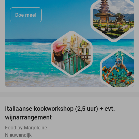
Doe mee!
favorite_border
Italiaanse kookworkshop (2,5 uur) + evt.
60%
wijnarrangement
Food by Marjoleine
Nieuwendijk