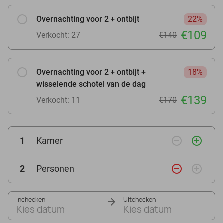
Overnachting voor 2 + ontbijt
22%
€109
Verkocht: 27
€140
Overnachting voor 2 + ontbijt +
18%
wisselende schotel van de dag
€139
Verkocht: 11
€170
remove_circle_outline
add_circle_outline
1
Kamer
remove_circle_outline
add_circle_outline
2
Personen
Inchecken
Uitchecken
Kies datum
Kies datum