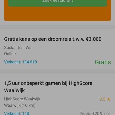
Zoek Restaurant
favorite_border
Gratis kans op een droomreis t.w.v. €3.000
Social Deal Win
Online
Gratis
Verkocht: 184.810
favorite_border
1,5 uur onbeperkt gamen bij HighScore
33%
Waalwijk
HighScore Waalwijk
9.5
star
Waalwijk (10 km)
Verkocht: 148
€20
,95
Regulier