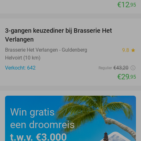
€12
,95
favorite_border
3-gangen keuzediner bij Brasserie Het
31%
Verlangen
Brasserie Het Verlangen - Guldenberg
9.8
star
Helvoirt (10 km)
Verkocht: 642
€43
,20
Regulier
€29
,95
Win gratis
een droomreis
t.w.v. €3.000