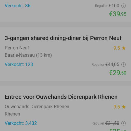
Verkocht: 86
€100
Regulier
€39
,95
favorite_border
3-gangen shared dining-diner bij Perron Neuf
33%
Perron Neuf
9.5
star
Baarle-Nassau (13 km)
Verkocht: 123
€44
,05
Regulier
€29
,50
favorite_border
Entree voor Ouwehands Dierenpark Rhenen
19%
Ouwehands Dierenpark Rhenen
9.5
star
Rhenen
Verkocht: 3.432
€31
,50
Regulier