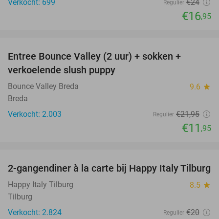
Verkocht: 699
€24
Regulier
€16
,95
favorite_border
Entree Bounce Valley (2 uur) + sokken +
46%
verkoelende slush puppy
Bounce Valley Breda
9.6
star
Breda
Verkocht: 2.003
€21
,95
Regulier
€11
,95
favorite_border
2-gangendiner à la carte bij Happy Italy Tilburg
35%
Happy Italy Tilburg
8.5
star
Tilburg
Verkocht: 2.824
€20
Regulier