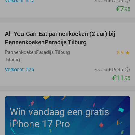
Verkocht: 412
€15
,50
Regulier
€7
,95
favorite_border
All-You-Can-Eat pannenkoeken (2 uur) bij
40%
PannenkoekenParadijs Tilburg
PannenkoekenParadijs Tilburg
8.9
star
Tilburg
Verkocht: 526
€19
,95
Regulier
€11
,95
Win vandaag een gratis
iPhone 17 Pro