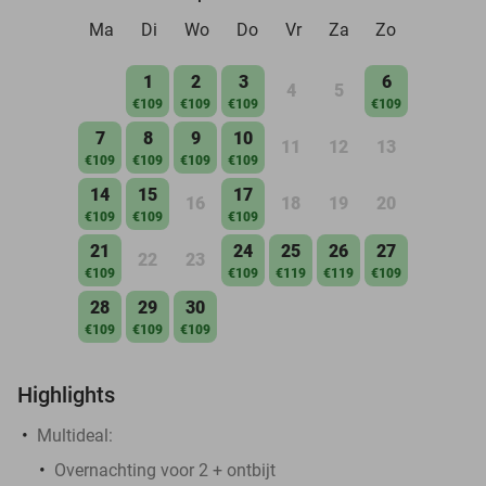
Ma
Di
Wo
Do
Vr
Za
Zo
1
2
3
6
4
5
€109
€109
€109
€109
7
8
9
10
11
12
13
€109
€109
€109
€109
14
15
17
16
18
19
20
€109
€109
€109
21
24
25
26
27
22
23
€109
€109
€119
€119
€109
28
29
30
€109
€109
€109
Highlights
Multideal:
Overnachting voor 2 + ontbijt