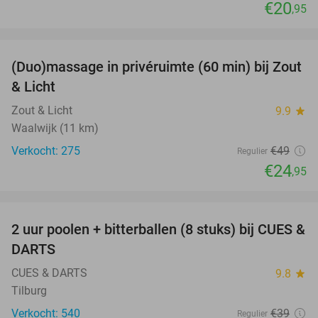
€20
,95
favorite_border
(Duo)massage in privéruimte (60 min) bij Zout
49%
& Licht
Zout & Licht
9.9
star
Waalwijk (11 km)
Verkocht: 275
€49
Regulier
€24
,95
favorite_border
2 uur poolen + bitterballen (8 stuks) bij CUES &
50%
DARTS
CUES & DARTS
9.8
star
Tilburg
Verkocht: 540
€39
Regulier