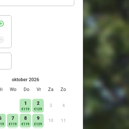
rcle_outline
rcle_outline
oktober 2026
Di
Wo
Do
Vr
Za
Zo
1
2
3
4
€119
€129
6
7
8
9
10
11
19
€119
€119
€129