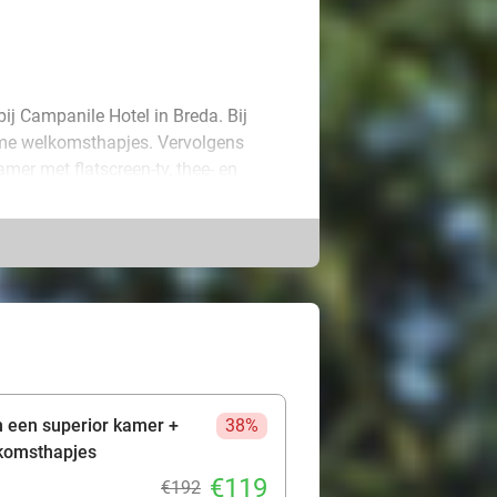
bij Campanile Hotel in Breda. Bij
rme welkomsthapjes. Vervolgens
amer met flatscreen-tv, thee- en
 kamer waarbij je geniet van een
ne badkamer, extra handdoeken, een
. Verken de mooie rustige omgeving
ie je nodig hebt en alle benodigde
leef een heerlijke mini-vakantie!
n een superior kamer +
38%
lkomsthapjes
€119
€192