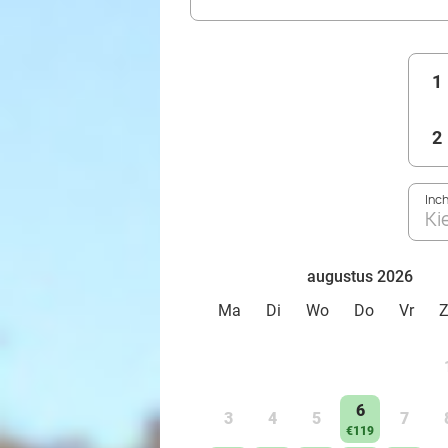
1
2
Inc
Ki
augustus 2026
Ma
Di
Wo
Do
Vr
6
3
4
5
7
€119