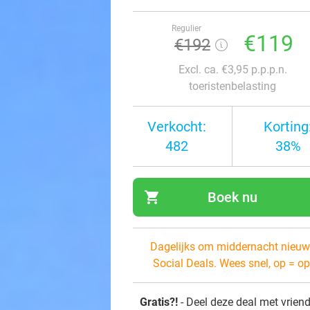
Regulier
€119
€192
Excl. ca. €3,95 p.p.p.n.
toeristenbelasting
Verkocht:
Korting
482
38%
shopping_cart
Boek nu
navi
Dagelijks om middernacht nieuw
Social Deals. Wees snel, op = op
Gratis?!
- Deel deze deal met vrien