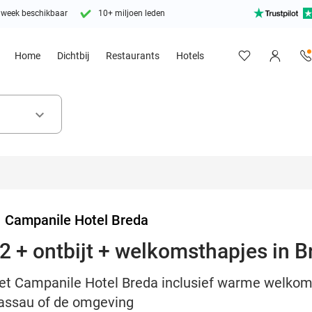
 week beschikbaar
10+ miljoen leden
Home
Dichtbij
Restaurants
Hotels
keyboard_arrow_down
>
Campanile Hotel Breda
2 + ontbijt + welkomsthapjes in B
 het Campanile Hotel Breda inclusief warme welkoms
Nassau of de omgeving