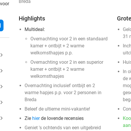
Breda
 voor
Highlights
Grote
l
Multideal:
Gel
31 
Overnachting voor 2 in een standaard
kamer + ontbijt + 2 warme
Inc
welkomsthapjes p.p.
uit
ard_arrow_right
Overnachting voor 2 in een superior
Huis
kamer + ontbijt + 2 warme
ard_arrow_right
In 
welkomsthapjes
de 
Overnachting inclusief ontbijt en 2
mog
ard_arrow_right
warme hapjes p.p. voor 2 personen in
gese
Breda
beg
ard_arrow_right
Beleef de ultieme mini-vakantie!
Cont
ard_arrow_right
Zie
hier
de lovende recensies
Koo
aan
Geniet 's ochtends van een uitgebreid