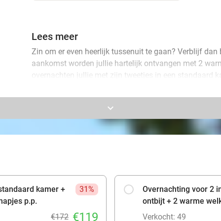
Lees meer
Zin om er even heerlijk tussenuit te gaan? Verblijf dan 
aankomst worden jullie hartelijk ontvangen met 2 wa
overnachten jullie met zijn tweetjes in een standaard k
koffiefaciliteiten en gratis wifi. Of ga voor de superior
matras van goede kwaliteit, extra kussens, een moder
keyboard_arrow_down
espressomachine en een comfortabele werkplek.
's Ochtends genieten jullie van een uitgebreid ontbijt
bijvoorbeeld per fiets! De kamers bieden alle comfort d
apparatuur, zodat jij geniet van een heerlijk verblijf. Be
 standaard kamer +
31%
Overnachting voor 2 i
hapjes p.p.
ontbijt + 2 warme we
€119
€172
Verkocht: 49