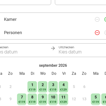
remove_circle_outline
add_ci
Kamer
remove_circle_outline
add_ci
Personen
hecken
Uitchecken
es datum
Kies datum
september 2026
Za
Zo
Ma
Di
Wo
Do
Vr
Za
Zo
Ma
1
2
3
4
1
2
5
6
€119
€119
€119
€129
7
8
9
10
11
5
8
9
12
13
€119
€119
€119
€119
€129
€119
€1