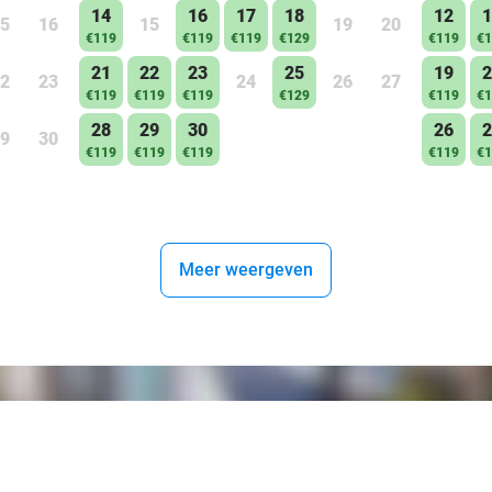
14
16
17
18
12
1
5
16
15
19
20
€119
€119
€119
€129
€119
€1
21
22
23
25
19
2
2
23
24
26
27
€119
€119
€119
€129
€119
€1
28
29
30
26
2
9
30
€119
€119
€119
€119
€1
Meer weergeven