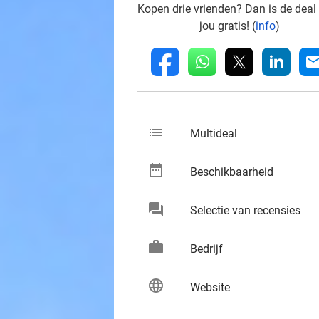
Kopen drie vrienden? Dan is de deal
jou gratis! (
info
)
whatsapp
linkedin
fb
mai
list
keybo
Multideal
date_range
keybo
Beschikbaarheid
chat
keybo
Selectie van recensies
work
keybo
Bedrijf
language
keybo
Website