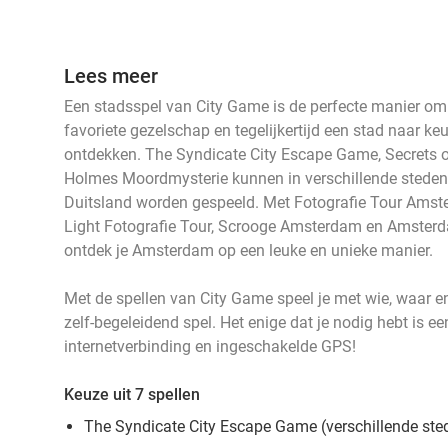
Lees meer
events
events
Een stadsspel van City Game is de perfecte manier om e
events
events
events
favoriete gezelschap en tegelijkertijd een stad naar ke
events
ontdekken. The Syndicate City Escape Game, Secrets 
Holmes Moordmysterie kunnen in verschillende steden i
Duitsland worden gespeeld. Met Fotografie Tour Ams
events
events
Light Fotografie Tour, Scrooge Amsterdam en Amste
ontdek je Amsterdam op een leuke en unieke manier.
Met de spellen van City Game speel je met wie, waar en 
zelf-begeleidend spel. Het enige dat je nodig hebt is e
internetverbinding en ingeschakelde GPS!
Keuze uit 7 spellen
The Syndicate City Escape Game (verschillende ste