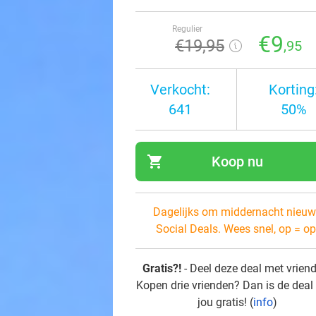
Regulier
€9
€19
,95
,95
Verkocht:
Korting
641
50%
shopping_cart
Koop nu
navi
Dagelijks om middernacht nieuw
Social Deals. Wees snel, op = op
Gratis?!
- Deel deze deal met vrien
Kopen drie vrienden? Dan is de deal
jou gratis! (
info
)