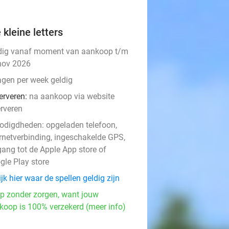
 kleine letters
dig vanaf moment van aankoop t/m
nov 2026
agen per week geldig
erveren:
na aankoop via website
erveren
odigdheden: opgeladen telefoon,
ernetverbinding, ingeschakelde GPS,
events
gang tot de Apple App store of
gle Play store
jk hier waar de spellen geldig zijn
events
p zonder zorgen, want jouw
events
koop is 100% verzekerd (meer info)