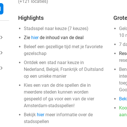
(+121 locaties)
l
Highlights
Grote
Stadsspel naar keuze (7 keuzes)
Gel
10 
ard_arrow_right
Zie
hier
de inhoud van de deal
7 d
Beleef een gezellige tijd met je favoriete
ard_arrow_right
gezelschap
Res
res
Ontdek een stad naar keuze in
ard_arrow_right
events
Nederland, België, Frankrijk of Duitsland
Ben
op een unieke manier
int
events
toe
events
Kies een van de drie spellen die in
Goo
events
events
meerdere steden kunnen worden
events
gespeeld of ga voor een van de vier
Beki
events
events
events
events
events
events
Amsterdam-stadsspellen!
events
events
events
Koo
events
events
events
events
events
events
events
events
events
events
events
events
events
events
Bekijk
hier
meer informatie over de
aan
events
events
events
events
events
events
events
events
events
events
events
events
events
events
events
events
events
events
events
events
stadsspellen
events
events
events
events
events
events