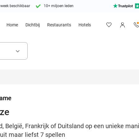
 week beschikbaar
10+ miljoen leden
Home
Dichtbij
Restaurants
Hotels
keyboard_arrow_down
Game
uze
, België, Frankrijk of Duitsland op een unieke man
it maar liefst 7 spellen