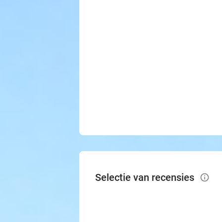
Selectie van recensies
info_outlined