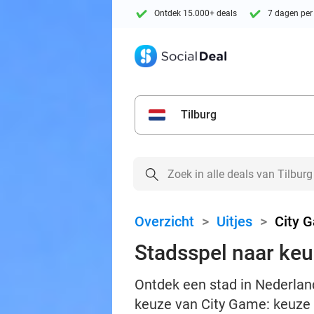
Ontdek 15.000+ deals
7 dagen per
Tilburg
Overzicht
>
Uitjes
>
City 
Stadsspel naar ke
Ontdek een stad in Nederland
keuze van City Game: keuze u