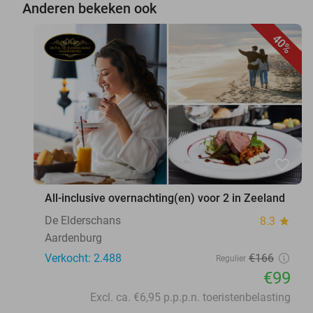
Anderen bekeken ook
40%
favorite_border
All-inclusive overnachting(en) voor 2 in Zeeland
De Elderschans
8.3
star
Aardenburg
Verkocht: 2.488
€166
Regulier
€99
Excl. ca. €6,95 p.p.p.n. toeristenbelasting