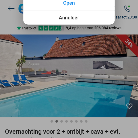
7 dagen per week beschikbaar
Open
10+ miljoen leden
Annuleer
Bereikbaar tot 23:00
9,4
op basis van
206.084 reviews
Ontdek 15.000+ deals
34%
7 dagen per week beschikbaar
10+ miljoen leden
favorite_border
Overnachting voor 2 + ontbijt + cava + evt.