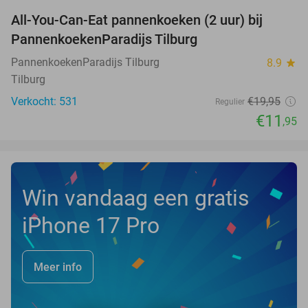
All-You-Can-Eat pannenkoeken (2 uur) bij
40%
PannenkoekenParadijs Tilburg
PannenkoekenParadijs Tilburg
8.9
star
Tilburg
Verkocht: 531
€19
,95
Regulier
€11
,95
Win vandaag een gratis
iPhone 17 Pro
Meer info