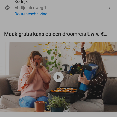
Kortrijk
Abdijmolenweg 1
Routebeschrijving
Maak gratis kans op een droomreis t.w.v. €3.000!
play_circle