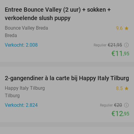
Entree Bounce Valley (2 uur) + sokken +
46%
verkoelende slush puppy
Bounce Valley Breda
9.6
star
Breda
Verkocht: 2.008
€21
,95
Regulier
€11
,95
favorite_border
2-gangendiner à la carte bij Happy Italy Tilburg
35%
Happy Italy Tilburg
8.5
star
Tilburg
Verkocht: 2.824
€20
Regulier
€12
,95
favorite_border