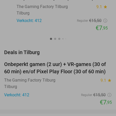
The Gaming Factory Tilburg
9.1
star
Tilburg
Verkocht: 412
€15
,50
Regulier
€7
,95
favorite_border
Deals in Tilburg
Onbeperkt gamen (2 uur) + VR-games (30 of
49%
60 min) en/of Pixel Play Floor (30 of 60 min)
The Gaming Factory Tilburg
9.1
star
Tilburg
Verkocht: 412
€15
,50
Regulier
€7
,95
favorite_border