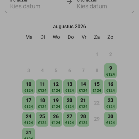
Inchecken
Uitchecken
Kies datum
Kies datum
augustus 2026
Ma
Di
Wo
Do
Vr
Za
Zo
1
2
9
3
4
5
6
7
8
€124
10
11
12
13
14
15
16
€124
€124
€124
€124
€124
€124
€124
17
18
19
20
21
23
22
€124
€124
€124
€124
€124
€124
24
25
26
27
28
30
29
€124
€124
€124
€124
€124
€124
31
€124