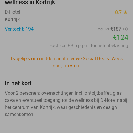
wellness in Kortrijk
D-Hotel
8.7
star
Kortrijk
Verkocht: 194
€187
Regulier
€124
Excl. ca. €9 p.p.p.n. toeristenbelasting
Dagelijks om middernacht nieuwe Social Deals. Wees
snel, op = op!
In het kort
Voor 2 personen: overnachtingen incl. ontbijtbuffet, glas
cava en eventueel toegang tot de wellness bij D-Hotel nabij
het centrum van Kortrijk, waar geschiedenis en design
samenkomen