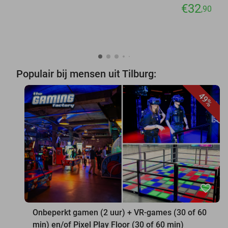
€32
,90
Populair bij mensen uit Tilburg:
49%
favorite_border
Onbeperkt gamen (2 uur) + VR-games (30 of 60
min) en/of Pixel Play Floor (30 of 60 min)