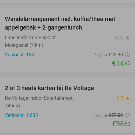
favorite_border
Wandelarrangement incl. koffie/thee met
48%
appelgebak + 2-gangenlunch
Lunchcafé Den Heijkant
10.0
star
Moergestel (7 km)
Verkocht: 164
€28
,80
Regulier
€14
,95
favorite_border
2 of 3 heats karten bij De Voltage
37%
De Voltage Indoor Entertainment
8.7
star
Tilburg
Verkocht: 1.633
€57
,50
Regulier
€36
,50