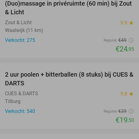
(Duo)massage in privéruimte (60 min) bij Zout
49%
& Licht
Zout & Licht
9.9
star
Waalwijk (11 km)
Verkocht: 275
€49
Regulier
€24
,95
favorite_border
2 uur poolen + bitterballen (8 stuks) bij CUES &
50%
DARTS
CUES & DARTS
9.8
star
Tilburg
Verkocht: 540
€39
Regulier
€19
,50
favorite_border