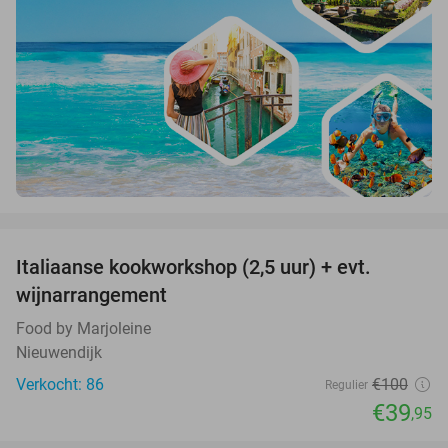
favorite_border
Italiaanse kookworkshop (2,5 uur) + evt.
60%
wijnarrangement
Food by Marjoleine
Nieuwendijk
Verkocht: 86
€100
Regulier
€39
,95
favorite_border