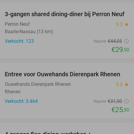
3-gangen shared dining-diner bij Perron Neuf
33%
Perron Neuf
9.5
star
Baarle-Nassau (13 km)
Verkocht: 123
€44
,05
Regulier
€29
,50
favorite_border
Entree voor Ouwehands Dierenpark Rhenen
19%
Ouwehands Dierenpark Rhenen
9.5
star
Rhenen
Verkocht: 3.464
€31
,50
Regulier
€25
,50
favorite_border