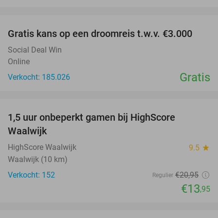
favorite_border
Gratis kans op een droomreis t.w.v. €3.000
Social Deal Win
Online
Gratis
Verkocht: 185.026
favorite_border
1,5 uur onbeperkt gamen bij HighScore
33%
Waalwijk
HighScore Waalwijk
9.5
star
Waalwijk (10 km)
Verkocht: 152
€20
,95
Regulier
€13
,95
favorite_border