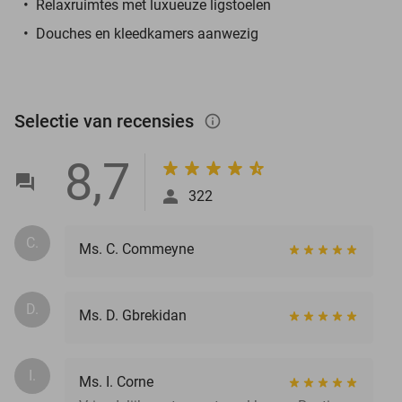
Relaxruimtes met luxueuze ligstoelen
Douches en kleedkamers aanwezig
Selectie van recensies
info_outlined
8,7
322
C.
Ms. C. Commeyne
D.
Ms. D. Gbrekidan
I.
Ms. I. Corne