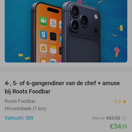
favorite_border
4-, 5- of 6-gangendiner van de chef + amuse
35%
bij Roots Foodbar
Roots Foodbar
9.9
star
Hilvarenbeek (7 km)
Verkocht: 589
€53
,50
Regulier
€34
,95