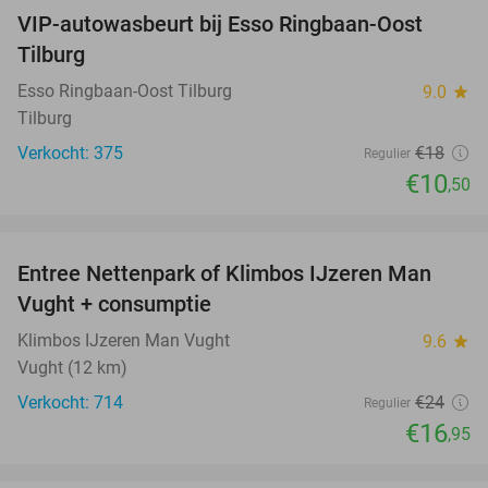
VIP-autowasbeurt bij Esso Ringbaan-Oost
42%
Tilburg
Esso Ringbaan-Oost Tilburg
9.0
star
Tilburg
Verkocht: 375
€18
Regulier
€10
,50
favorite_border
Entree Nettenpark of Klimbos IJzeren Man
29%
Vught + consumptie
Klimbos IJzeren Man Vught
9.6
star
Vught (12 km)
Verkocht: 714
€24
Regulier
€16
,95
favorite_border