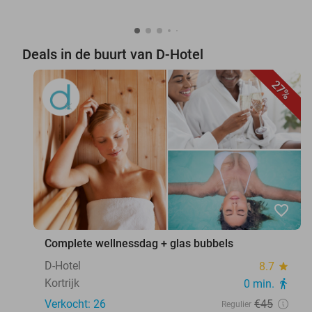
Deals in de buurt van D-Hotel
27%
favorite_border
Complete wellnessdag + glas bubbels
D-Hotel
8.7
star
Kortrijk
0 min.
directions_walk
Verkocht: 26
€45
Regulier