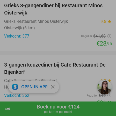
Grieks 3-gangendiner bij Restaurant Minos
30%
Oisterwijk
Grieks Restaurant Minos Oisterwijk
9.5
star
Oisterwijk (6 km)
Verkocht: 377
€41
,60
Regulier
€28
,95
favorite_border
3-gangen keuzediner bij Café Restaurant De
30%
Bijenkorf
Café Restaurant De Bijenkorf
9.9
star
close
OPEN IN APP
Hooge Mierde (15 km)
Verkocht: 362
€45
Regulier
€31
,50
Boek nu voor €124
hotel
shopping_cart
Boek nu
navigate_next
per kamer, per nacht