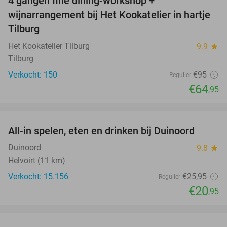
4 gangen fine dining-workshop +
32%
wijnarrangement bij Het Kookatelier in hartje
Tilburg
Het Kookatelier Tilburg
9.9
star
Tilburg
Verkocht: 150
€95
Regulier
€64
,95
favorite_border
All-in spelen, eten en drinken bij Duinoord
19%
Duinoord
9.8
star
Helvoirt (11 km)
Verkocht: 15.156
€25
,95
Regulier
€20
,95
favorite_border