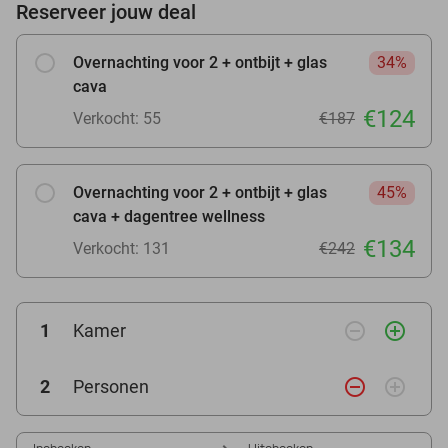
Reserveer jouw deal
Overnachting voor 2 + ontbijt + glas
34%
cava
€124
Verkocht: 55
€187
Overnachting voor 2 + ontbijt + glas
45%
cava + dagentree wellness
€134
Verkocht: 131
€242
remove_circle_outline
add_circle_outline
1
Kamer
remove_circle_outline
add_circle_outline
2
Personen