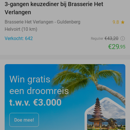
3-gangen keuzediner bij Brasserie Het
31%
Verlangen
Brasserie Het Verlangen - Guldenberg
9.8
star
Helvoirt (10 km)
Verkocht: 642
€43
,20
Regulier
€29
,95
Win gratis
een droomreis
t.w.v. €3.000
Doe mee!