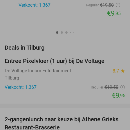
Verkocht: 1.367
€19
,50
Regulier
€9
,95
favorite_border
Deals in Tilburg
Entree Pixelvloer (1 uur) bij De Voltage
49%
De Voltage Indoor Entertainment
8.7
star
Tilburg
Verkocht: 1.367
€19
,50
Regulier
€9
,95
favorite_border
2-gangenlunch naar keuze bij Athene Grieks
40%
NEW
Restaurant-Brasserie
TODAY