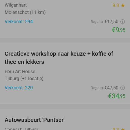
Wilgenhart
9.8
star
Molenschot (11 km)
Verkocht: 594
€17
,50
Regulier
€9
,95
favorite_border
Creatieve workshop naar keuze + koffie of
26%
thee en lekkers
Ebru Art House
Tilburg (+1 locatie)
Verkocht: 220
€47
,50
Regulier
€34
,95
favorite_border
Autowasbeurt 'Pantser'
45%
Carwash Tilburg
9.3
star