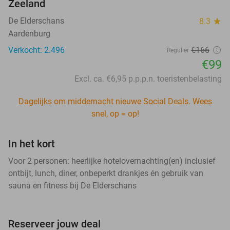
Zeeland
De Elderschans
8.3
star
Aardenburg
Verkocht: 2.496
€166
Regulier
€99
Excl. ca. €6,95 p.p.p.n. toeristenbelasting
Dagelijks om middernacht nieuwe Social Deals. Wees
snel, op = op!
In het kort
Voor 2 personen: heerlijke hotelovernachting(en) inclusief
ontbijt, lunch, diner, onbeperkt drankjes én gebruik van
sauna en fitness bij De Elderschans
Reserveer jouw deal