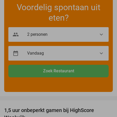
Voordelig spontaan uit
eten?
Zoek Restaurant
favorite_border
1,5 uur onbeperkt gamen bij HighScore
33%