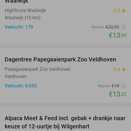
Waalwijk
HighScore Waalwijk
9.5
star
Waalwijk (10 km)
Verkocht: 178
€20
,95
Regulier
€13
,95
favorite_border
Dagentree Papegaaienpark Zoo Veldhoven
26%
Papegaaienpark Zoo Veldhoven
9.4
star
Veldhoven
Verkocht: 9.690
€18
Regulier
€13
,25
favorite_border
Alpaca Meet & Feed incl. gebak + drankje naar
43%
keuze of 12-uurtje bij Wilgenhart