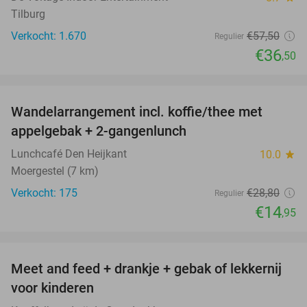
Tilburg
Verkocht: 1.670
€57
,50
Regulier
€36
,50
favorite_border
Wandelarrangement incl. koffie/thee met
48%
appelgebak + 2-gangenlunch
Lunchcafé Den Heijkant
10.0
star
Moergestel (7 km)
Verkocht: 175
€28
,80
Regulier
€14
,95
favorite_border
Meet and feed + drankje + gebak of lekkernij
25%
voor kinderen