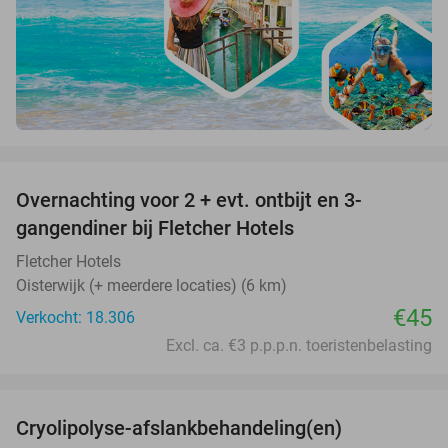
favorite_border
Overnachting voor 2 + evt. ontbijt en 3-
gangendiner bij Fletcher Hotels
Fletcher Hotels
Oisterwijk (+ meerdere locaties) (6 km)
€45
Verkocht: 18.306
Excl. ca. €3 p.p.p.n. toeristenbelasting
favorite_border
Cryolipolyse-afslankbehandeling(en)
48%