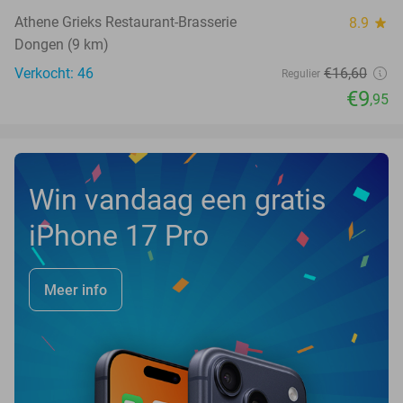
Athene Grieks Restaurant-Brasserie
8.9
star
Dongen (9 km)
Verkocht: 46
€16
,60
Regulier
€9
,95
Win vandaag een gratis
iPhone 17 Pro
Meer info