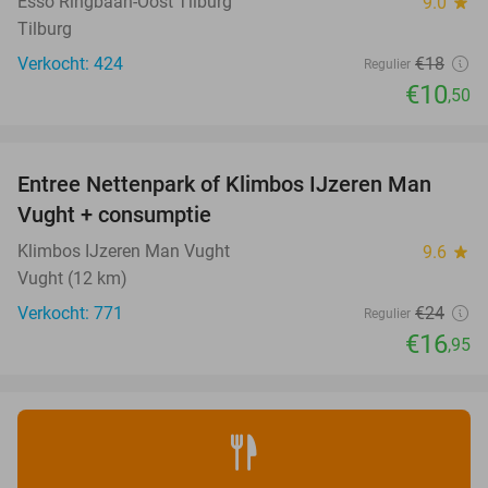
Esso Ringbaan-Oost Tilburg
9.0
star
Tilburg
Verkocht: 424
€18
Regulier
€10
,50
favorite_border
Entree Nettenpark of Klimbos IJzeren Man
29%
Vught + consumptie
Klimbos IJzeren Man Vught
9.6
star
Vught (12 km)
Verkocht: 771
€24
Regulier
€16
,95