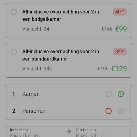
All-inclusive overnachting voor 2 in
40%
een budgetkamer
€99
Verkocht: 34
€166
All-inclusive overnachting voor 2 in
34%
een standaardkamer
€129
Verkocht: 144
€196
remove_circle_outline
add_circle_outline
1
Kamer
remove_circle_outline
add_circle_outline
2
Personen
Inchecken
Uitchecken
Kies datum
Kies datum