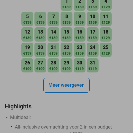
1
2
3
4
€139
€159
€159
€129
5
6
7
8
9
10
11
€139
€139
€139
€139
€159
€159
€129
12
13
14
15
16
17
18
€139
€139
€139
€139
€159
€159
€129
19
20
21
22
23
24
25
€139
€139
€139
€139
€159
€159
€129
26
27
28
29
30
31
€109
€109
€109
€109
€119
€119
Meer weergeven
Highlights
Multideal:
All-inclusive overnachting voor 2 in een budget