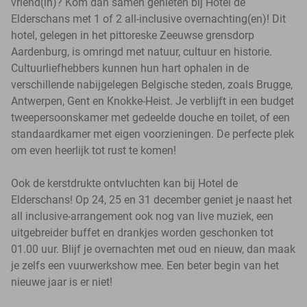
vriend(in)? Kom dan samen genieten bij Hotel de
Elderschans met 1 of 2 all-inclusive overnachting(en)! Dit
hotel, gelegen in het pittoreske Zeeuwse grensdorp
Aardenburg, is omringd met natuur, cultuur en historie.
Cultuurliefhebbers kunnen hun hart ophalen in de
verschillende nabijgelegen Belgische steden, zoals Brugge,
Antwerpen, Gent en Knokke-Heist. Je verblijft in een budget
tweepersoonskamer met gedeelde douche en toilet, of een
standaardkamer met eigen voorzieningen. De perfecte plek
om even heerlijk tot rust te komen!
Ook de kerstdrukte ontvluchten kan bij Hotel de
Elderschans! Op 24, 25 en 31 december geniet je naast het
all inclusive-arrangement ook nog van live muziek, een
uitgebreider buffet en drankjes worden geschonken tot
01.00 uur. Blijf je overnachten met oud en nieuw, dan maak
je zelfs een vuurwerkshow mee. Een beter begin van het
nieuwe jaar is er niet!