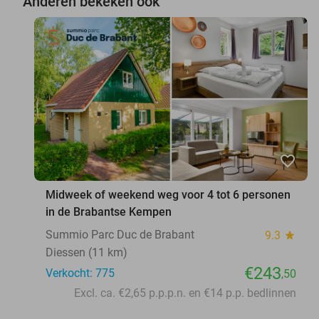
Anderen bekeken ook
favorite_border
Midweek of weekend weg voor 4 tot 6 personen
in de Brabantse Kempen
Summio Parc Duc de Brabant
9.3
star
Diessen (11 km)
€243
Verkocht: 775
,50
Excl. ca. €2,65 p.p.p.n. en €14 p.p. bedlinnen