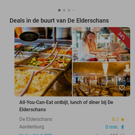
Deals in de buurt van De Elderschans
34%
favorite_border
All-You-Can-Eat ontbijt, lunch of diner bij De
Elderschans
De Elderschans
8.3
star
Aardenburg
0 min.
directions_walk