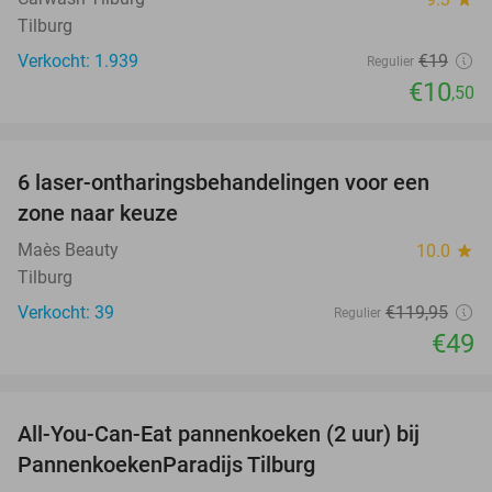
Tilburg
Verkocht: 1.939
€19
Regulier
€10
,50
favorite_border
6 laser-ontharingsbehandelingen voor een
59%
zone naar keuze
Maès Beauty
10.0
star
Tilburg
Verkocht: 39
€119
,95
Regulier
€49
favorite_border
All-You-Can-Eat pannenkoeken (2 uur) bij
40%
PannenkoekenParadijs Tilburg