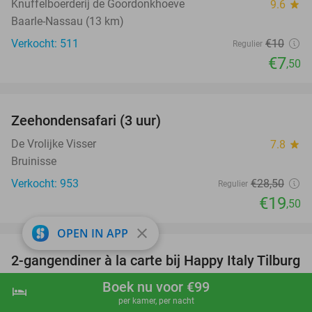
Knuffelboerderij de Goordonkhoeve
9.6
star
Baarle-Nassau (13 km)
Verkocht: 511
€10
Regulier
€7
,50
favorite_border
Zeehondensafari (3 uur)
32%
De Vrolijke Visser
7.8
star
Bruinisse
Verkocht: 953
€28
,50
Regulier
€19
,50
favorite_border
close
OPEN IN APP
2-gangendiner à la carte bij Happy Italy Tilburg
35%
Happy Italy Tilburg
8.5
star
Boek nu voor €99
hotel
shopping_cart
Boek nu
navigate_next
Tilburg
per kamer, per nacht