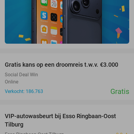
favorite_border
Gratis kans op een droomreis t.w.v. €3.000
Social Deal Win
Online
Gratis
Verkocht: 186.763
favorite_border
VIP-autowasbeurt bij Esso Ringbaan-Oost
42%
Tilburg