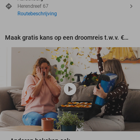
Herendreef 67
Routebeschrijving
Maak gratis kans op een droomreis t.w.v. €3.000!
play_circle