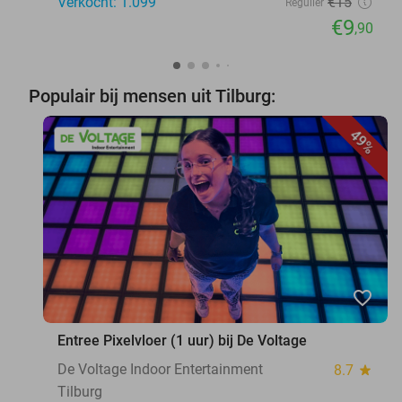
Verkocht: 1.099
€15
Regulier
€9
,90
Populair bij mensen uit Tilburg:
49%
favorite_border
Entree Pixelvloer (1 uur) bij De Voltage
De Voltage Indoor Entertainment
8.7
star
Tilburg