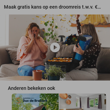
Maak gratis kans op een droomreis t.w.v. €3.000!
play_circle
Anderen bekeken ook