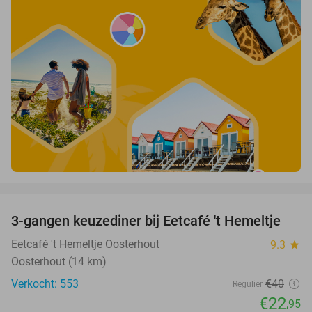
favorite_border
3-gangen keuzediner bij Eetcafé 't Hemeltje
43%
Eetcafé 't Hemeltje Oosterhout
9.3
star
Oosterhout (14 km)
Verkocht: 553
€40
Regulier
€22
,95