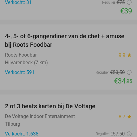
Verkocht: 31
€75
Regulier
€39
favorite_border
4-, 5- of 6-gangendiner van de chef + amuse
35%
bij Roots Foodbar
Roots Foodbar
9.9
star
Hilvarenbeek (7 km)
Verkocht: 591
€53
,50
Regulier
€34
,95
favorite_border
2 of 3 heats karten bij De Voltage
37%
De Voltage Indoor Entertainment
8.7
star
Tilburg
Verkocht: 1.638
€57
,50
Regulier