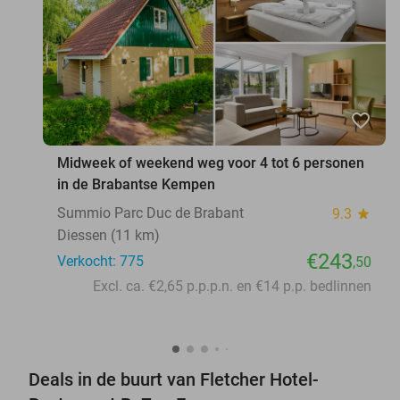
favorite_border
Midweek of weekend weg voor 4 tot 6 personen
in de Brabantse Kempen
Summio Parc Duc de Brabant
9.3
star
Diessen (11 km)
€243
Verkocht: 775
,50
Excl. ca. €2,65 p.p.p.n. en €14 p.p. bedlinnen
Deals in de buurt van Fletcher Hotel-