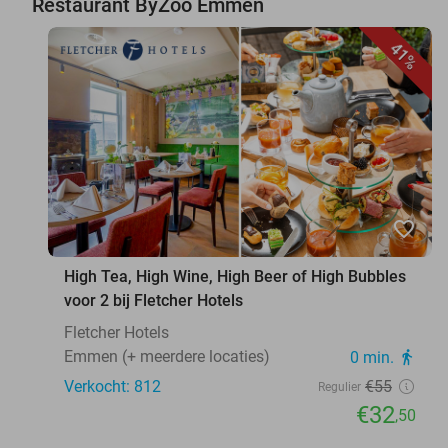
Restaurant ByZoo Emmen
41%
favorite_border
High Tea, High Wine, High Beer of High Bubbles
voor 2 bij Fletcher Hotels
Fletcher Hotels
Emmen (+ meerdere locaties)
0 min.
directions_walk
Verkocht: 812
€55
Regulier
€32
,50