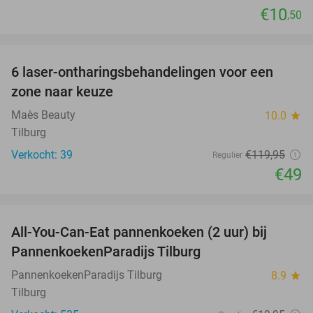
€10
,50
favorite_border
6 laser-ontharingsbehandelingen voor een
59%
zone naar keuze
Maès Beauty
10.0
star
Tilburg
Verkocht: 39
€119
,95
Regulier
€49
favorite_border
All-You-Can-Eat pannenkoeken (2 uur) bij
40%
PannenkoekenParadijs Tilburg
PannenkoekenParadijs Tilburg
8.9
star
Tilburg