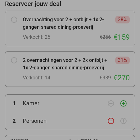
Reserveer jouw deal
Overnachting voor 2 + ontbijt + 1x 2-
38%
gangen shared dining-proeverij
€159
Verkocht: 25
€256
2 overnachtingen voor 2 + 2x ontbijt +
31%
1x 2-gangen shared dining-proeverij
€270
Verkocht: 14
€389
remove_circle_outline
add_circle_outline
1
Kamer
remove_circle_outline
add_circle_outline
2
Personen