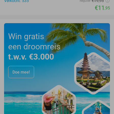
Verkocht: 535
€19
,95
Regulier
€11
,95
Win gratis
een droomreis
t.w.v. €3.000
Doe mee!