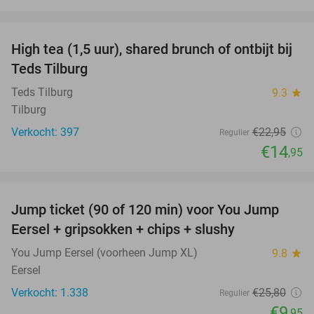
favorite_border
High tea (1,5 uur), shared brunch of ontbijt bij
35%
Teds Tilburg
Teds Tilburg
9.3
star
Tilburg
Verkocht: 397
€22
,95
Regulier
€14
,95
favorite_border
Jump ticket (90 of 120 min) voor You Jump
61%
Eersel + gripsokken + chips + slushy
You Jump Eersel (voorheen Jump XL)
9.8
star
Eersel
Verkocht: 1.338
€25
,80
Regulier
€9
,95