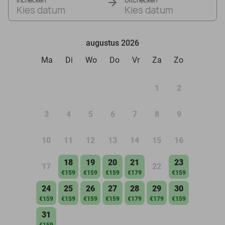
Inchecken
Uitchecken
Kies datum
Kies datum
augustus 2026
Ma
Di
Wo
Do
Vr
Za
Zo
1
2
3
4
5
6
7
8
9
10
11
12
13
14
15
16
18
19
20
21
23
17
22
€159
€159
€159
€179
€159
24
25
26
27
28
29
30
€159
€159
€159
€159
€179
€179
€159
31
€159