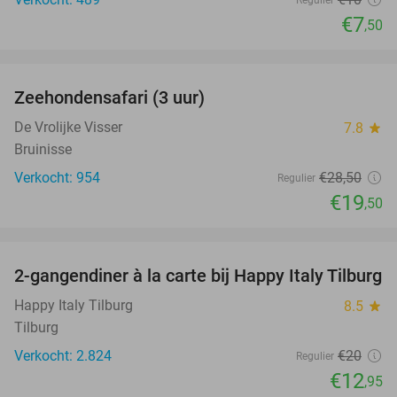
€7
,50
favorite_border
Zeehondensafari (3 uur)
32%
De Vrolijke Visser
7.8
star
Bruinisse
Verkocht: 954
€28
,50
Regulier
€19
,50
favorite_border
2-gangendiner à la carte bij Happy Italy Tilburg
35%
Happy Italy Tilburg
8.5
star
Tilburg
Verkocht: 2.824
€20
Regulier
€12
,95