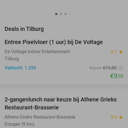
favorite_border
Deals in Tilburg
Entree Pixelvloer (1 uur) bij De Voltage
49%
De Voltage Indoor Entertainment
8.7
star
Tilburg
Verkocht: 1.359
€19
,50
Regulier
€9
,95
favorite_border
2-gangenlunch naar keuze bij Athene Grieks
40%
NEW
Restaurant-Brasserie
TODAY
Athene Grieks Restaurant-Brasserie
8.9
star
Dongen (9 km)