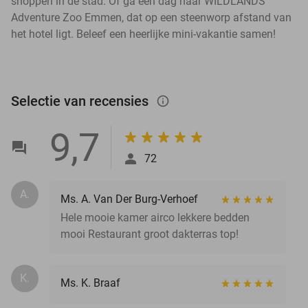
shoppen in de stad. Of ga een dag naar WILDLANDS
Adventure Zoo Emmen, dat op een steenworp afstand van
het hotel ligt. Beleef een heerlijke mini-vakantie samen!
Selectie van recensies
info_outlined
9,7
72
A.
Ms. A. Van Der Burg-Verhoef
Hele mooie kamer airco lekkere bedden
mooi Restaurant groot dakterras top!
K.
Ms. K. Braaf