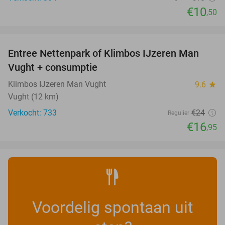
€10
,50
favorite_border
Entree Nettenpark of Klimbos IJzeren Man
29%
Vught + consumptie
Klimbos IJzeren Man Vught
9.6
star
Vught (12 km)
Verkocht: 733
€24
Regulier
€16
,95
Voordelig spontaan uit