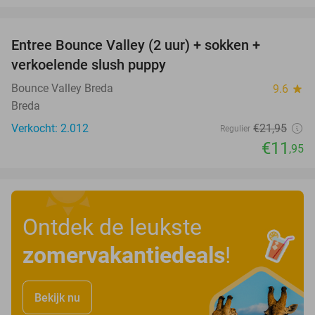
favorite_border
Entree Bounce Valley (2 uur) + sokken +
46%
verkoelende slush puppy
Bounce Valley Breda
9.6
star
Breda
Verkocht: 2.012
€21
,95
Regulier
€11
,95
Ontdek de leukste
zomervakantiedeals
!
Bekijk nu