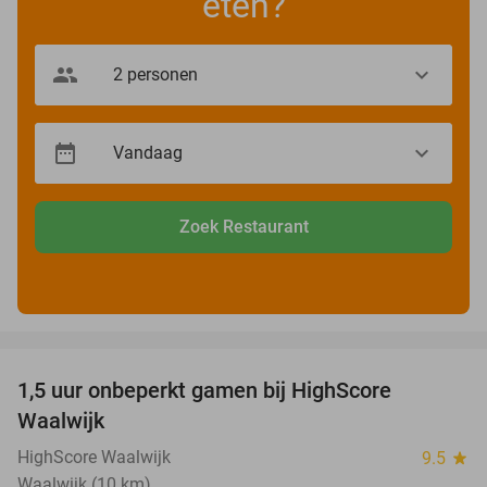
eten?
Zoek Restaurant
favorite_border
1,5 uur onbeperkt gamen bij HighScore
33%
Waalwijk
HighScore Waalwijk
9.5
star
Waalwijk (10 km)