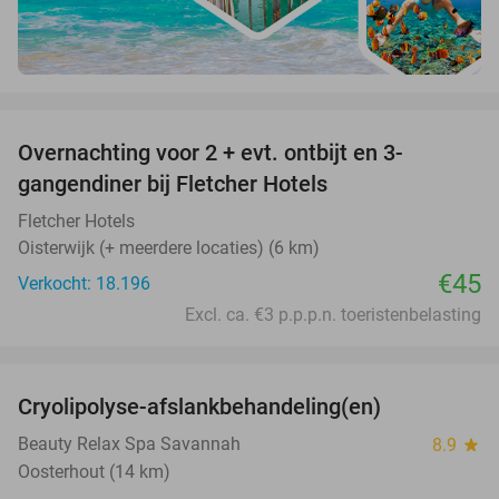
favorite_border
Overnachting voor 2 + evt. ontbijt en 3-
gangendiner bij Fletcher Hotels
Fletcher Hotels
Oisterwijk (+ meerdere locaties) (6 km)
€45
Verkocht: 18.196
Excl. ca. €3 p.p.p.n. toeristenbelasting
favorite_border
Cryolipolyse-afslankbehandeling(en)
48%
Beauty Relax Spa Savannah
8.9
star
Oosterhout (14 km)