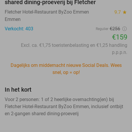
shared dining-proeverij bij Fletcher
Fletcher Hotel-Restaurant ByZoo Emmen
9.7
star
Emmen
Verkocht: 403
€256
Regulier
€159
Excl. ca. €1,75 toeristenbelasting en €1,25 handling
p.p.p.n.
Dagelijks om middernacht nieuwe Social Deals. Wees
snel, op = op!
In het kort
Voor 2 personen: 1 of 2 heerlijke overnachting(en) bij
Fletcher Hotel-Restaurant ByZoo Emmen, inclusief ontbijt
en 2-gangen shared dining-proeverij