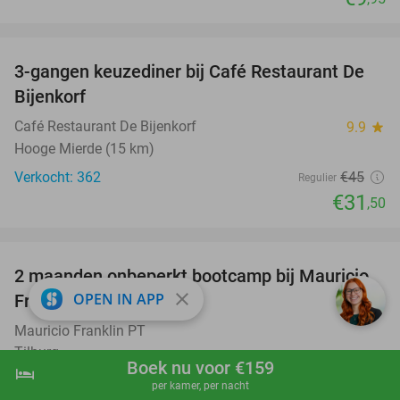
favorite_border
3-gangen keuzediner bij Café Restaurant De
30%
Bijenkorf
Café Restaurant De Bijenkorf
9.9
star
Hooge Mierde (15 km)
Verkocht: 362
€45
Regulier
€31
,50
favorite_border
2 maanden onbeperkt bootcamp bij Mauricio
82%
close
OPEN IN APP
Franklin PT
Mauricio Franklin PT
Tilburg
Boek nu voor €159
hotel
shopping_cart
Boek nu
navigate_next
Verkocht: 53
€136
Regulier
per kamer, per nacht