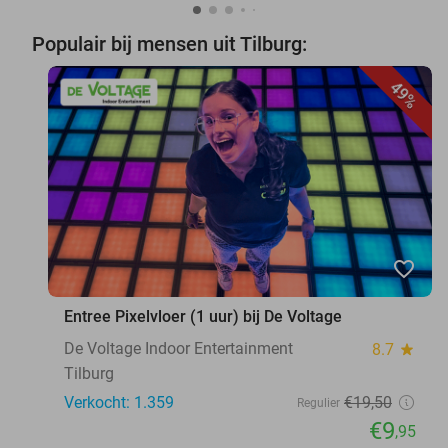
Populair bij mensen uit Tilburg:
49%
favorite_border
Entree Pixelvloer (1 uur) bij De Voltage
De Voltage Indoor Entertainment
8.7
star
Tilburg
Verkocht: 1.359
€19
,50
Regulier
€9
,95