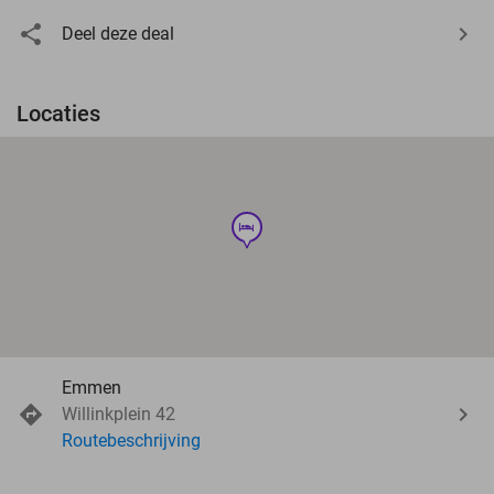
Deel deze deal
Locaties
hotel
Emmen
Willinkplein 42
Routebeschrijving