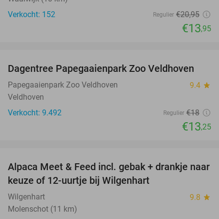
Verkocht: 152
€20
,95
Regulier
€13
,95
favorite_border
Dagentree Papegaaienpark Zoo Veldhoven
26%
Papegaaienpark Zoo Veldhoven
9.4
star
Veldhoven
Verkocht: 9.492
€18
Regulier
€13
,25
favorite_border
Alpaca Meet & Feed incl. gebak + drankje naar
43%
keuze of 12-uurtje bij Wilgenhart
Wilgenhart
9.8
star
Molenschot (11 km)