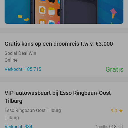
favorite_border
Gratis kans op een droomreis t.w.v. €3.000
Social Deal Win
Online
Gratis
Verkocht: 185.715
favorite_border
VIP-autowasbeurt bij Esso Ringbaan-Oost
42%
Tilburg
Esso Ringbaan-Oost Tilburg
9.0
star
Tilburg
Verkocht: 384
€18
Regulier