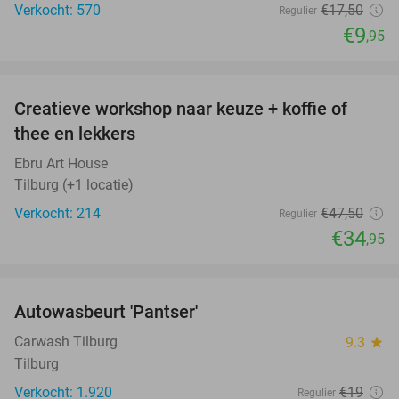
Verkocht: 570
€17
,50
Regulier
€9
,95
favorite_border
Creatieve workshop naar keuze + koffie of
26%
thee en lekkers
Ebru Art House
Tilburg (+1 locatie)
Verkocht: 214
€47
,50
Regulier
€34
,95
favorite_border
Autowasbeurt 'Pantser'
45%
Carwash Tilburg
9.3
star
Tilburg
Verkocht: 1.920
€19
Regulier