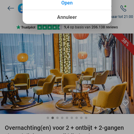
Open
7 dagen per week beschikbaar
10+ miljoen leden
Annuleer
Bereikbaar tot 21:00
9,4
op basis van
206.138 reviews
Ontdek 15.000+ deals
38%
7 dagen per week beschikbaar
10+ miljoen leden
favorite_border
Overnachting(en) voor 2 + ontbijt + 2-gangen