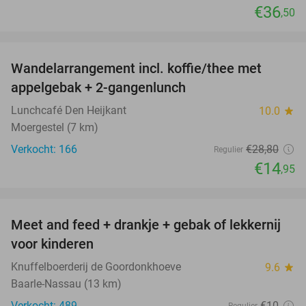
€36
,50
favorite_border
Wandelarrangement incl. koffie/thee met
48%
appelgebak + 2-gangenlunch
Lunchcafé Den Heijkant
10.0
star
Moergestel (7 km)
Verkocht: 166
€28
,80
Regulier
€14
,95
favorite_border
Meet and feed + drankje + gebak of lekkernij
25%
voor kinderen
Knuffelboerderij de Goordonkhoeve
9.6
star
Baarle-Nassau (13 km)
Verkocht: 489
€10
Regulier