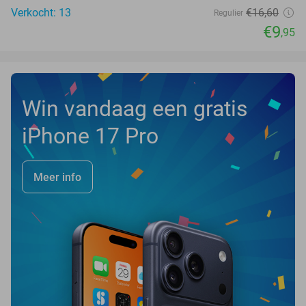
Verkocht: 13
€16
,60
Regulier
€9
,95
Win vandaag een gratis
iPhone 17 Pro
Meer info