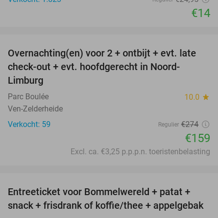
€14
favorite_border
Overnachting(en) voor 2 + ontbijt + evt. late
42%
check-out + evt. hoofdgerecht in Noord-
Limburg
Parc Boulée
10.0
star
Ven-Zelderheide
Verkocht: 59
€274
Regulier
€159
Excl. ca. €3,25 p.p.p.n. toeristenbelasting
favorite_border
Entreeticket voor Bommelwereld + patat +
23%
snack + frisdrank of koffie/thee + appelgebak