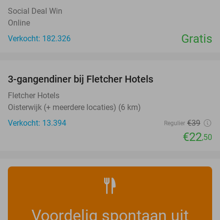
Social Deal Win
Online
Gratis
Verkocht: 182.326
favorite_border
3-gangendiner bij Fletcher Hotels
42%
Fletcher Hotels
Oisterwijk (+ meerdere locaties) (6 km)
Verkocht: 13.394
€39
Regulier
€22
,50
Voordelig spontaan uit