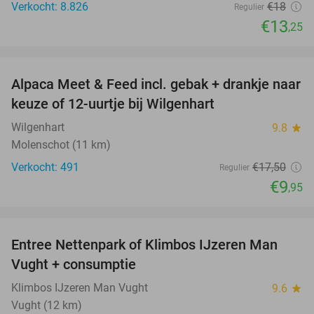
Verkocht: 8.826
€18
Regulier
€13
,25
favorite_border
Alpaca Meet & Feed incl. gebak + drankje naar
43%
keuze of 12-uurtje bij Wilgenhart
Wilgenhart
9.8
star
Molenschot (11 km)
Verkocht: 491
€17
,50
Regulier
€9
,95
favorite_border
Entree Nettenpark of Klimbos IJzeren Man
29%
Vught + consumptie
Klimbos IJzeren Man Vught
9.6
star
Vught (12 km)