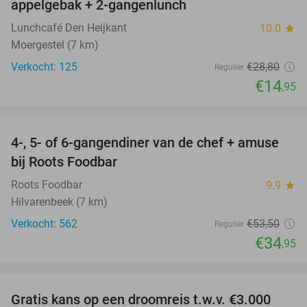
appelgebak + 2-gangenlunch
Lunchcafé Den Heijkant
10.0
star
Moergestel (7 km)
Verkocht: 125
€28
,80
Regulier
€14
,95
favorite_border
4-, 5- of 6-gangendiner van de chef + amuse
35%
bij Roots Foodbar
Roots Foodbar
9.9
star
Hilvarenbeek (7 km)
Verkocht: 562
€53
,50
Regulier
€34
,95
favorite_border
Gratis kans op een droomreis t.w.v. €3.000