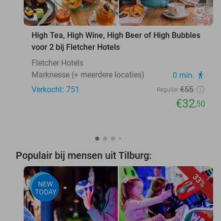
favorite_border
High Tea, High Wine, High Beer of High Bubbles
voor 2 bij Fletcher Hotels
Fletcher Hotels
Marknesse (+ meerdere locaties)
0 min.
directions_walk
Verkocht: 751
€55
Regulier
€32
,50
Populair bij mensen uit Tilburg:
33%
NEW
TODAY