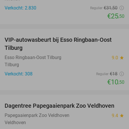
Verkocht: 2.830
€31
,50
Regulier
€25
,50
favorite_border
VIP-autowasbeurt bij Esso Ringbaan-Oost
42%
Tilburg
Esso Ringbaan-Oost Tilburg
9.0
star
Tilburg
Verkocht: 308
€18
Regulier
€10
,50
favorite_border
Dagentree Papegaaienpark Zoo Veldhoven
26%
Papegaaienpark Zoo Veldhoven
9.4
star
Veldhoven