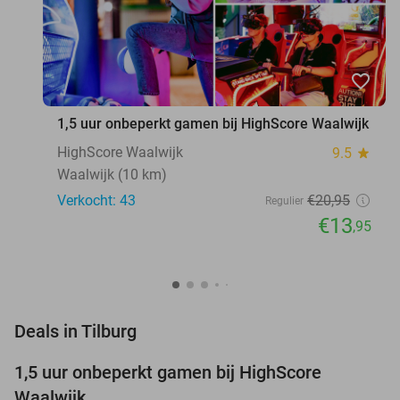
favorite_border
1,5 uur onbeperkt gamen bij HighScore Waalwijk
HighScore Waalwijk
9.5
star
Waalwijk (10 km)
Verkocht: 43
€20
,95
Regulier
€13
,95
favorite_border
Deals in Tilburg
1,5 uur onbeperkt gamen bij HighScore
33%
NEW
Waalwijk
TODAY