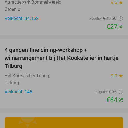
Attractiepark Bommelwereld
9.5
star
Groenlo
Verkocht: 34.152
€35
,50
Regulier
€27
,50
favorite_border
4 gangen fine dining-workshop +
32%
wijnarrangement bij Het Kookatelier in hartje
Tilburg
Het Kookatelier Tilburg
9.9
star
Tilburg
Verkocht: 145
€95
Regulier
€64
,95