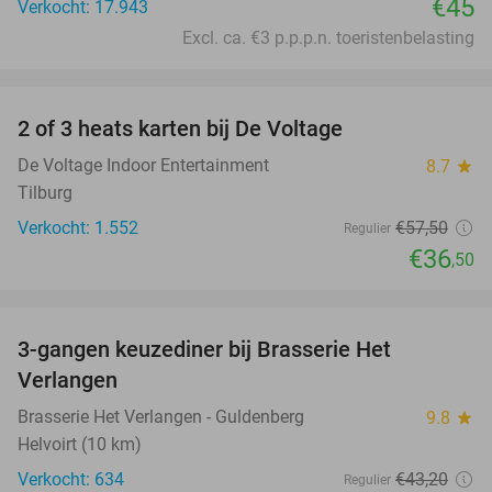
€45
Verkocht: 17.943
Excl. ca. €3 p.p.p.n. toeristenbelasting
favorite_border
2 of 3 heats karten bij De Voltage
37%
De Voltage Indoor Entertainment
8.7
star
Tilburg
Verkocht: 1.552
€57
,50
Regulier
€36
,50
favorite_border
3-gangen keuzediner bij Brasserie Het
31%
Verlangen
Brasserie Het Verlangen - Guldenberg
9.8
star
Helvoirt (10 km)
Verkocht: 634
€43
,20
Regulier