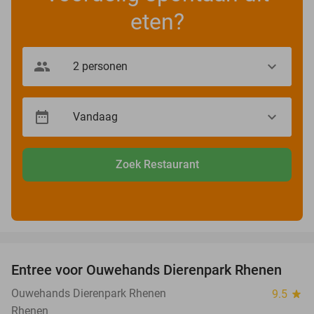
eten?
Zoek Restaurant
favorite_border
Entree voor Ouwehands Dierenpark Rhenen
19%
Ouwehands Dierenpark Rhenen
9.5
star
Rhenen