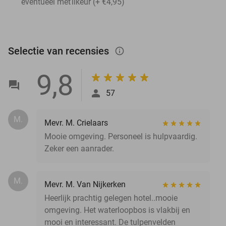
eventueel met
likeur (+ €4,95)
Selectie van recensies
info_outlined
9,8
57
M.
Mevr. M. Crielaars
Mooie omgeving. Personeel is hulpvaardig.
Zeker een aanrader.
M.
Mevr. M. Van Nijkerken
Heerlijk prachtig gelegen hotel..mooie
omgeving. Het waterloopbos is vlakbij en
mooi en interessant. De tulpenvelden