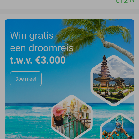
€12
,95
Win gratis
een droomreis
t.w.v. €3.000
Doe mee!