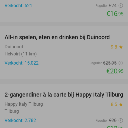
Verkocht: 621
€24
Regulier
€16
,95
favorite_border
All-in spelen, eten en drinken bij Duinoord
19%
Duinoord
9.8
star
Helvoirt (11 km)
Verkocht: 15.022
€25
,95
Regulier
€20
,95
favorite_border
2-gangendiner à la carte bij Happy Italy Tilburg
35%
Happy Italy Tilburg
8.5
star
Tilburg
Verkocht: 2.782
€20
Regulier