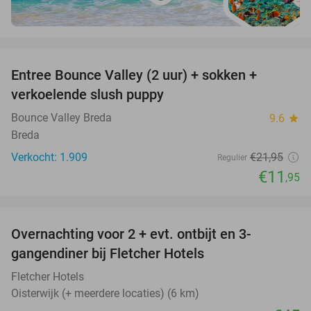
favorite_border
Entree Bounce Valley (2 uur) + sokken +
46%
verkoelende slush puppy
Bounce Valley Breda
9.6
star
Breda
Verkocht: 1.909
€21
,95
Regulier
€11
,95
favorite_border
Overnachting voor 2 + evt. ontbijt en 3-
gangendiner bij Fletcher Hotels
Fletcher Hotels
Oisterwijk (+ meerdere locaties) (6 km)