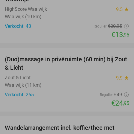
HighScore Waalwijk
9.5
star
Waalwijk (10 km)
Verkocht: 43
€20
,95
Regulier
€13
,95
favorite_border
(Duo)massage in privéruimte (60 min) bij Zout
49%
& Licht
Zout & Licht
9.9
star
Waalwijk (11 km)
Verkocht: 265
€49
Regulier
€24
,95
favorite_border
Wandelarrangement incl. koffie/thee met
48%