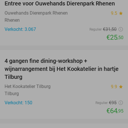
Entree voor Ouwehands Dierenpark Rhenen
19%
Ouwehands Dierenpark Rhenen
9.5
star
Rhenen
Verkocht: 3.067
€31
,50
Regulier
€25
,50
favorite_border
4 gangen fine dining-workshop +
32%
wijnarrangement bij Het Kookatelier in hartje
Tilburg
Het Kookatelier Tilburg
9.9
star
Tilburg
Verkocht: 150
€95
Regulier
€64
,95
favorite_border