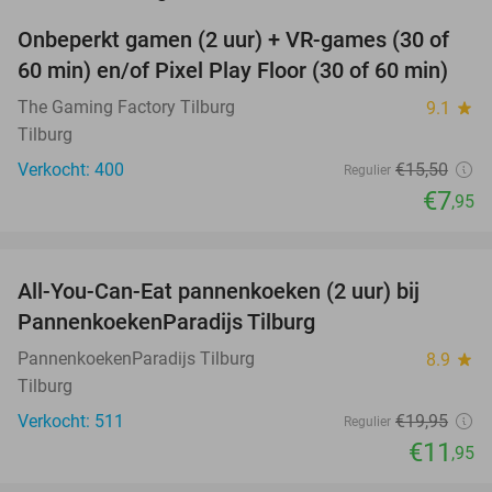
Onbeperkt gamen (2 uur) + VR-games (30 of
49%
60 min) en/of Pixel Play Floor (30 of 60 min)
The Gaming Factory Tilburg
9.1
star
Tilburg
Verkocht: 400
€15
,50
Regulier
€7
,95
favorite_border
All-You-Can-Eat pannenkoeken (2 uur) bij
40%
PannenkoekenParadijs Tilburg
PannenkoekenParadijs Tilburg
8.9
star
Tilburg
Verkocht: 511
€19
,95
Regulier
€11
,95
favorite_border