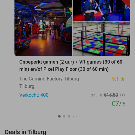
favorite_border
Onbeperkt gamen (2 uur) + VR-games (30 of 60
min) en/of Pixel Play Floor (30 of 60 min)
The Gaming Factory Tilburg
9.1
star
Tilburg
Verkocht: 400
€15
,50
Regulier
€7
,95
favorite_border
Deals in Tilburg