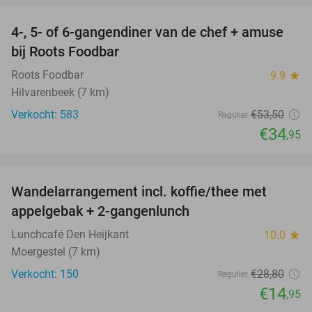
4-, 5- of 6-gangendiner van de chef + amuse
35%
bij Roots Foodbar
Roots Foodbar
9.9
star
Hilvarenbeek (7 km)
Verkocht: 583
€53
,50
Regulier
€34
,95
favorite_border
Wandelarrangement incl. koffie/thee met
48%
appelgebak + 2-gangenlunch
Lunchcafé Den Heijkant
10.0
star
Moergestel (7 km)
Verkocht: 150
€28
,80
Regulier
€14
,95