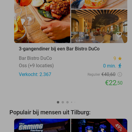
favorite_border
3-gangendiner bij een Bar Bistro DuCo
Bar Bistro DuCo
9
star
Oss (+9 locaties)
0 min.
directions_walk
Verkocht: 2.367
€40
,60
Regulier
€22
,50
Populair bij mensen uit Tilburg:
49%