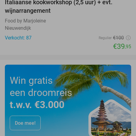
Italiaanse kookworkshop (2,5 uur) + evt.
60%
wijnarrangement
Food by Marjoleine
Nieuwendijk
Verkocht: 87
€100
Regulier
€39
,95
Win gratis
een droomreis
t.w.v. €3.000
Doe mee!