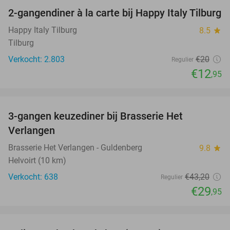
2-gangendiner à la carte bij Happy Italy Tilburg
35%
Happy Italy Tilburg
8.5
star
Tilburg
Verkocht: 2.803
€20
Regulier
€12
,95
favorite_border
3-gangen keuzediner bij Brasserie Het
31%
Verlangen
Brasserie Het Verlangen - Guldenberg
9.8
star
Helvoirt (10 km)
Verkocht: 638
€43
,20
Regulier
€29
,95
favorite_border