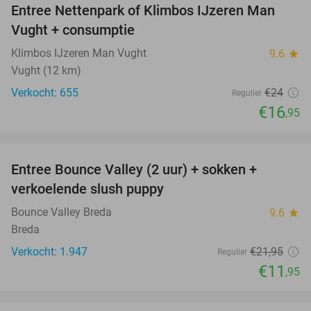
Entree Nettenpark of Klimbos IJzeren Man
29%
Vught + consumptie
Klimbos IJzeren Man Vught
9.6
star
Vught (12 km)
Verkocht: 655
€24
Regulier
€16
,95
favorite_border
Entree Bounce Valley (2 uur) + sokken +
46%
verkoelende slush puppy
Bounce Valley Breda
9.6
star
Breda
Verkocht: 1.947
€21
,95
Regulier
€11
,95
favorite_border