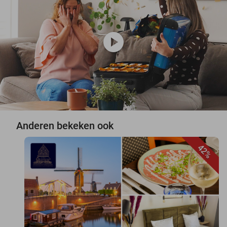
play_circle
Anderen bekeken ook
42%