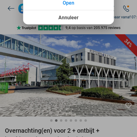
Open
7 dagen per week beschikbaar
10+ miljoen leden
Annuleer
Bereikbaar vanaf 07
9,4
op basis van
205.975 reviews
Ontdek 15.000+ deals
34%
7 dagen per week beschikbaar
10+ miljoen leden
favorite_border
Overnachting(en) voor 2 + ontbijt +