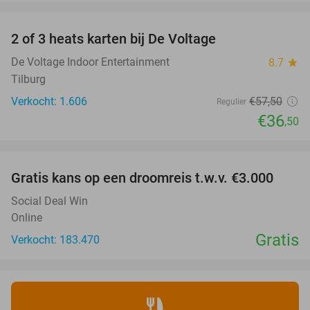
favorite_border
2 of 3 heats karten bij De Voltage
37%
De Voltage Indoor Entertainment
8.7
star
Tilburg
Verkocht: 1.606
€57
,50
Regulier
€36
,50
favorite_border
Gratis kans op een droomreis t.w.v. €3.000
Social Deal Win
Online
Gratis
Verkocht: 183.470