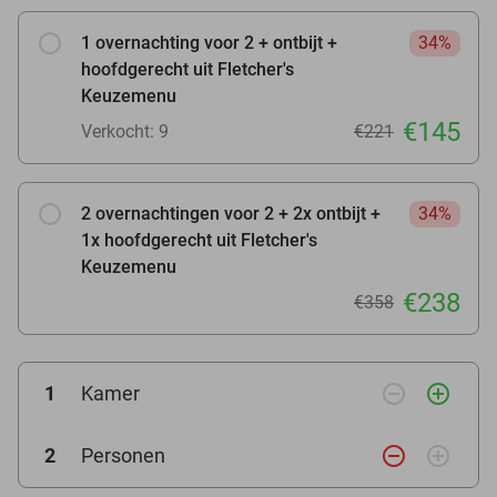
1 overnachting voor 2 + ontbijt +
34%
hoofdgerecht uit Fletcher's
Keuzemenu
€145
Verkocht: 9
€221
2 overnachtingen voor 2 + 2x ontbijt +
34%
1x hoofdgerecht uit Fletcher's
Keuzemenu
€238
€358
remove_circle_outline
add_circle_outline
1
Kamer
remove_circle_outline
add_circle_outline
2
Personen