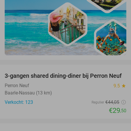
favorite_border
3-gangen shared dining-diner bij Perron Neuf
33%
Perron Neuf
9.5
star
Baarle-Nassau (13 km)
Verkocht: 123
€44
,05
Regulier
€29
,50
favorite_border