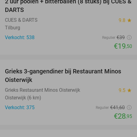
2 uur poolen + bitterballen (8 stuks) bij CUES &
50%
DARTS
CUES & DARTS
9.8
star
Tilburg
Verkocht: 538
€39
Regulier
€19
,50
favorite_border
Grieks 3-gangendiner bij Restaurant Minos
30%
Oisterwijk
Grieks Restaurant Minos Oisterwijk
9.5
star
Oisterwijk (6 km)
Verkocht: 375
€41
,60
Regulier
€28
,95
favorite_border