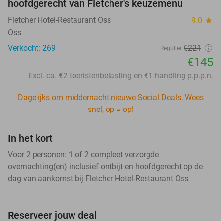
hoofdgerecht van Fletcher's keuzemenu
Fletcher Hotel-Restaurant Oss
9.0
star
Oss
Verkocht: 269
€221
Regulier
€145
Excl. ca. €2 toeristenbelasting en €1 handling p.p.p.n.
Dagelijks om middernacht nieuwe Social Deals. Wees
snel, op = op!
In het kort
Voor 2 personen: 1 of 2 compleet verzorgde
overnachting(en) inclusief ontbijt en hoofdgerecht op de
dag van aankomst bij Fletcher Hotel-Restaurant Oss
Reserveer jouw deal