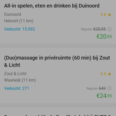
All-in spelen, eten en drinken bij Duinoord
19%
Duinoord
9.8
star
Helvoirt (11 km)
Verkocht: 15.092
€25
,95
Regulier
€20
,95
favorite_border
(Duo)massage in privéruimte (60 min) bij Zout
49%
& Licht
Zout & Licht
9.9
star
Waalwijk (11 km)
Verkocht: 271
€49
Regulier
€24
,95
favorite_border