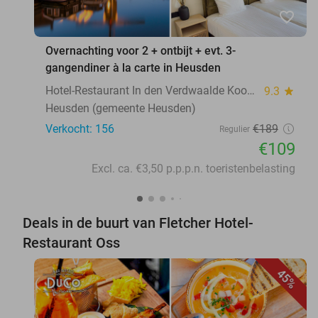
favorite_border
Overnachting voor 2 + ontbijt + evt. 3-
gangendiner à la carte in Heusden
Hotel-Restaurant In den Verdwaalde Koogel
9.3
star
Heusden (gemeente Heusden)
Verkocht: 156
€189
Regulier
€109
Excl. ca. €3,50 p.p.p.n. toeristenbelasting
Deals in de buurt van Fletcher Hotel-
Restaurant Oss
45%