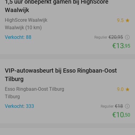
1,5 uur onbeperkt gamen bij HighScore
33%
Waalwijk
HighScore Waalwijk
9.5
star
Waalwijk (10 km)
Verkocht: 88
€20
,95
Regulier
€13
,95
favorite_border
VIP-autowasbeurt bij Esso Ringbaan-Oost
42%
Tilburg
Esso Ringbaan-Oost Tilburg
9.0
star
Tilburg
Verkocht: 333
€18
Regulier
€10
,50
favorite_border