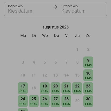
Inchecken
Uitchecken
Kies datum
Kies datum
augustus 2026
Ma
Di
Wo
Do
Vr
Za
Zo
1
2
9
3
4
5
6
7
8
€145
16
10
11
12
13
14
15
€145
17
19
20
21
22
23
18
€145
€145
€145
€165
€165
€145
24
25
26
27
28
30
29
€145
€145
€145
€145
€165
€145