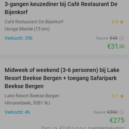
3-gangen keuzediner bij Café Restaurant De
30%
Bijenkorf
Café Restaurant De Bijenkorf
9.9
star
Hooge Mierde (15 km)
Verkocht: 356
€45
Regulier
€31
,50
favorite_border
Midweek of weekend (3-6 personen) bij Lake
53%
Resort Beekse Bergen + toegang Safaripark
Beekse Bergen
Lake Resort Beekse Bergen
9.1
star
Hilvarenbeek, 5081 NJ
Verkocht: 46
€590
Regulier
€275
Excl. ca. €2,65 p.p.p.n. toeristenbelasting