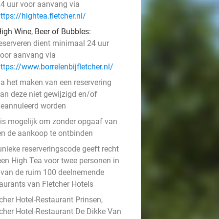
4 uur voor aanvang via
ttps://hightea.fletcher.nl/
igh Wine, Beer of Bubbles:
eserveren dient minimaal 24 uur
oor aanvang via
ttps://www.borrelenbijfletcher.nl/
a het maken van een reservering
an deze niet gewijzigd en/of
eannuleerd worden
 is mogelijk om zonder opgaaf van
en de aankoop te ontbinden
unieke reserveringscode geeft recht
een High Tea voor twee personen in
 van de ruim 100 deelnemende
taurants van Fletcher Hotels
cher Hotel-Restaurant Prinsen,
tcher Hotel-Restaurant De Dikke Van