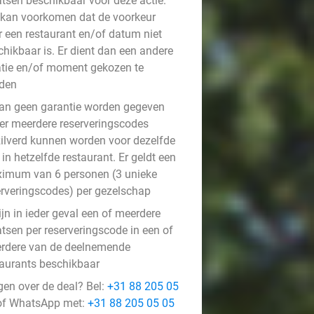
atsen beschikbaar voor deze actie.
 kan voorkomen dat de voorkeur
r een restaurant en/of datum niet
chikbaar is. Er dient dan een andere
atie en/of moment gekozen te
den
kan geen garantie worden gegeven
 er meerdere reserveringscodes
zilverd kunnen worden voor dezelfde
in hetzelfde restaurant. Er geldt een
imum van 6 personen (3 unieke
erveringscodes) per gezelschap
ijn in ieder geval een of meerdere
atsen per reserveringscode in een of
rdere van de deelnemende
taurants beschikbaar
gen over de deal? Bel:
+31 88 205 05
f WhatsApp met:
+31 88 205 05 05