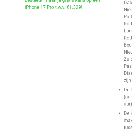
besteedt, maak je gratis kans op een
Dale
iPhone 17 Pro t.w.v. €1.329!
Nie
Par
Rot
Lon
Rot
Bea
Nie
Zui
Pas
Dis
zij
De 
(aa
uur
De 
max
tus