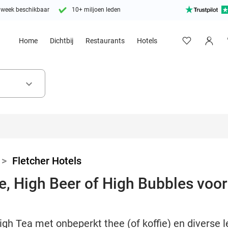
 week beschikbaar
10+ miljoen leden
Home
Dichtbij
Restaurants
Hotels
keyboard_arrow_down
>
Fletcher Hotels
, High Beer of High Bubbles voor 
igh Tea met onbeperkt thee (of koffie) en diverse l