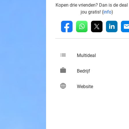
Kopen drie vrienden? Dan is de deal
jou gratis! (
info
)
whatsapp
linkedin
fb
mai
list
keybo
Multideal
work
keybo
Bedrijf
language
keybo
Website