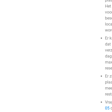
pla
Het
voo
bes
loc
wor
Er 
dat
ver
dag 
max
res
Er z
pla
mee
res
Vra
05
o