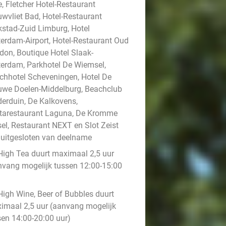
, Fletcher Hotel-Restaurant
uwvliet Bad, Hotel-Restaurant
kstad-Zuid Limburg, Hotel
terdam-Airport, Hotel-Restaurant Oud
don, Boutique Hotel Slaak-
terdam, Parkhotel De Wiemsel,
chhotel Scheveningen, Hotel De
uwe Doelen-Middelburg, Beachclub
derduin, De Kalkovens,
tarestaurant Laguna, De Kromme
sel, Restaurant NEXT en Slot Zeist
n uitgesloten van deelname
High Tea duurt maximaal 2,5 uur
nvang mogelijk tussen 12:00-15:00
)
High Wine, Beer of Bubbles duurt
imaal 2,5 uur (aanvang mogelijk
sen 14:00-20:00 uur)