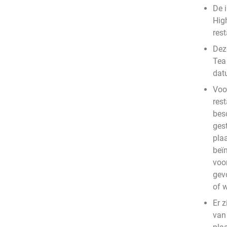
De 
Hig
rest
Deze
Tea
dat
Voo
rest
bes
ges
plaa
beïn
voo
gev
of 
Er z
van