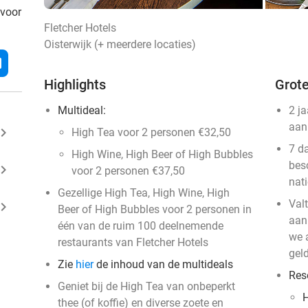
 voor
Fletcher Hotels
Oisterwijk (+ meerdere locaties)
l
Highlights
Grote
Multideal:
2 j
aan
ard_arrow_right
High Tea voor 2 personen €32,50
7 d
High Wine, High Beer of High Bubbles
bes
ard_arrow_right
voor 2 personen €37,50
nat
Gezellige High Tea, High Wine, High
Val
ard_arrow_right
Beer of High Bubbles voor 2 personen in
aan
één van de ruim 100 deelnemende
we a
restaurants van Fletcher Hotels
geld
Zie
hier
de inhoud van de multideals
Res
Geniet bij de High Tea van onbeperkt
H
thee (of koffie) en diverse zoete en