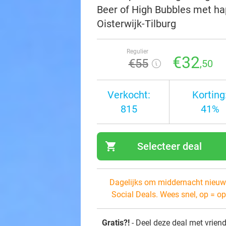
Beer of High Bubbles met hap
Oisterwijk-Tilburg
Regulier
€32
€55
,50
Verkocht:
Korting
815
41%
shopping_cart
Selecteer deal
navi
Dagelijks om middernacht nieuw
Social Deals. Wees snel, op = op
Gratis?!
- Deel deze deal met vrien