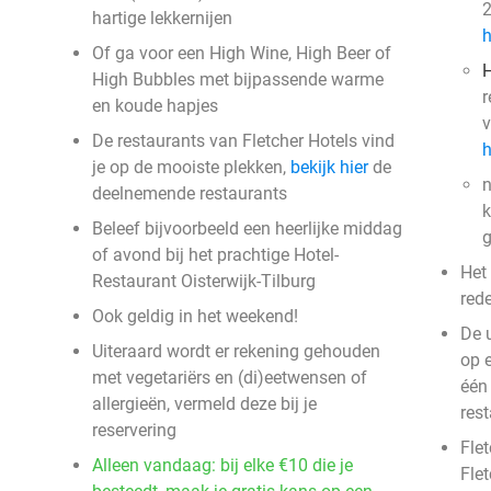
2
hartige lekkernijen
h
Of ga voor een High Wine, High Beer of
H
High Bubbles met bijpassende warme
r
en koude hapjes
v
De restaurants van Fletcher Hotels vind
h
je op de mooiste plekken,
bekijk hier
de
n
deelnemende restaurants
k
Beleef bijvoorbeeld een heerlijke middag
g
of avond bij het prachtige Hotel-
Het
Restaurant Oisterwijk-Tilburg
red
Ook geldig in het weekend!
De 
Uiteraard wordt er rekening gehouden
op 
met vegetariërs en (di)eetwensen of
één
allergieën, vermeld deze bij je
res
reservering
Flet
Alleen vandaag: bij elke €10 die je
Fle