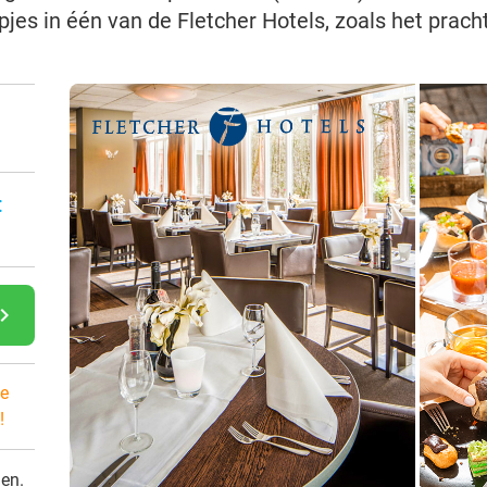
jes in één van de Fletcher Hotels, zoals het prach
:
gate_next
e
!
den.