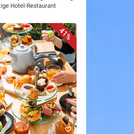
tige Hotel-Restaurant
41%
favorite_border