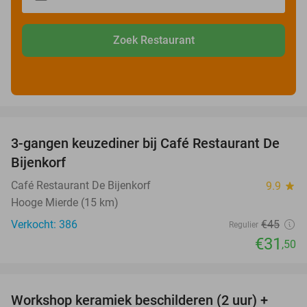
Zoek Restaurant
favorite_border
3-gangen keuzediner bij Café Restaurant De
30%
Bijenkorf
Café Restaurant De Bijenkorf
9.9
star
Hooge Mierde (15 km)
Verkocht: 386
€45
Regulier
€31
,50
favorite_border
Workshop keramiek beschilderen (2 uur) +
43%