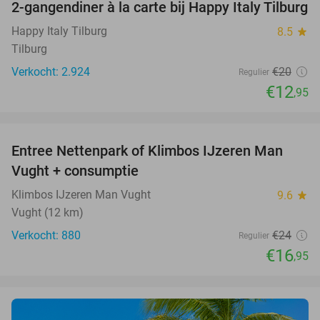
2-gangendiner à la carte bij Happy Italy Tilburg
35%
Happy Italy Tilburg
8.5
star
Tilburg
Verkocht: 2.924
€20
Regulier
€12
,95
favorite_border
Entree Nettenpark of Klimbos IJzeren Man
29%
Vught + consumptie
Klimbos IJzeren Man Vught
9.6
star
Vught (12 km)
Verkocht: 880
€24
Regulier
€16
,95