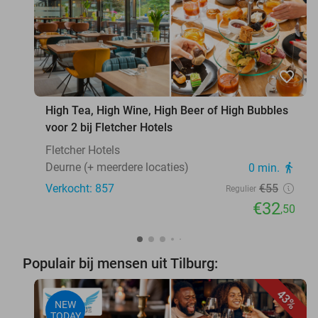
favorite_border
High Tea, High Wine, High Beer of High Bubbles
voor 2 bij Fletcher Hotels
Fletcher Hotels
Deurne (+ meerdere locaties)
0 min.
directions_walk
Verkocht: 857
€55
Regulier
€32
,50
Populair bij mensen uit Tilburg:
43%
NEW
TODAY