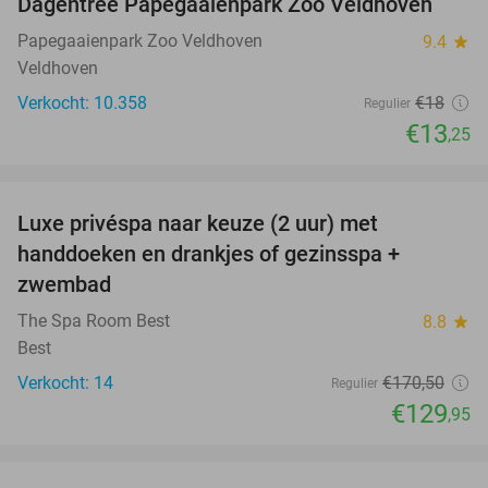
Dagentree Papegaaienpark Zoo Veldhoven
26%
Papegaaienpark Zoo Veldhoven
9.4
star
Veldhoven
Verkocht: 10.358
€18
Regulier
€13
,25
favorite_border
Luxe privéspa naar keuze (2 uur) met
24%
handdoeken en drankjes of gezinsspa +
zwembad
The Spa Room Best
8.8
star
Best
Verkocht: 14
€170
,50
Regulier
€129
,95
favorite_border