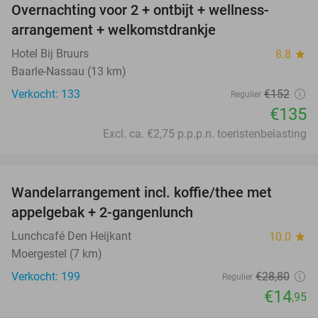
Overnachting voor 2 + ontbijt + wellness-
11%
arrangement + welkomstdrankje
Hotel Bij Bruurs
8.8
star
Baarle-Nassau (13 km)
Verkocht: 133
€152
Regulier
€135
Excl. ca. €2,75 p.p.p.n. toeristenbelasting
favorite_border
Wandelarrangement incl. koffie/thee met
48%
appelgebak + 2-gangenlunch
Lunchcafé Den Heijkant
10.0
star
Moergestel (7 km)
Verkocht: 199
€28
,80
Regulier
€14
,95