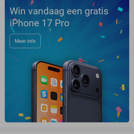
Win vandaag een gratis
iPhone 17 Pro
Meer info
favorite_border