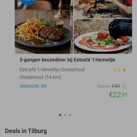
favorite_border
3-gangen keuzediner bij Eetcafé 't Hemeltje
Eetcafé 't Hemeltje Oosterhout
9.3
star
Oosterhout (14 km)
Verkocht: 69
€40
Regulier
€22
,95
favorite_border
Deals in Tilburg