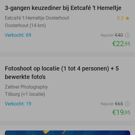
3-gangen keuzediner bij Eetcafé 't Hemeltje
43%
NEW
TODAY
Eetcafé 't Hemeltje Oosterhout
9.3
star
Oosterhout (14 km)
Verkocht: 69
€40
Regulier
€22
,95
favorite_border
Fotoshoot op locatie (1 tot 4 personen) + 5
69%
NEW
bewerkte foto's
TODAY
Zellner Photography
Tilburg (+1 locatie)
Verkocht: 19
€65
Regulier
€19
,95