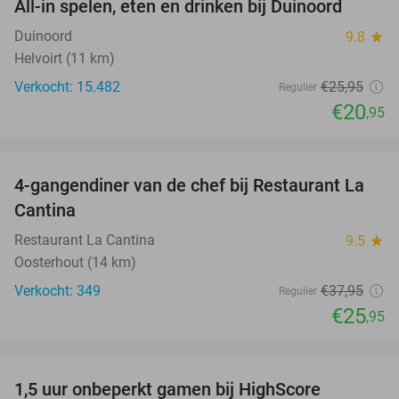
All-in spelen, eten en drinken bij Duinoord
19%
Duinoord
9.8
star
Helvoirt (11 km)
Verkocht: 15.482
€25
,95
Regulier
€20
,95
favorite_border
4-gangendiner van de chef bij Restaurant La
32%
Cantina
Restaurant La Cantina
9.5
star
Oosterhout (14 km)
Verkocht: 349
€37
,95
Regulier
€25
,95
favorite_border
1,5 uur onbeperkt gamen bij HighScore
33%