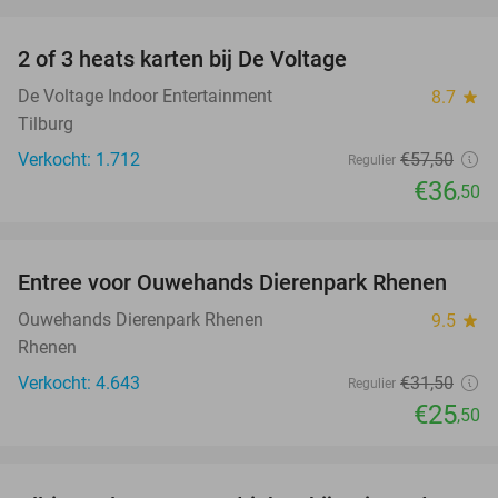
favorite_border
2 of 3 heats karten bij De Voltage
37%
De Voltage Indoor Entertainment
8.7
star
Tilburg
Verkocht: 1.712
€57
,50
Regulier
€36
,50
favorite_border
Entree voor Ouwehands Dierenpark Rhenen
19%
Ouwehands Dierenpark Rhenen
9.5
star
Rhenen
Verkocht: 4.643
€31
,50
Regulier
€25
,50
favorite_border