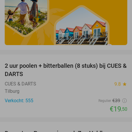
favorite_border
2 uur poolen + bitterballen (8 stuks) bij CUES &
50%
DARTS
CUES & DARTS
9.8
star
Tilburg
Verkocht: 555
€39
Regulier
€19
,50
favorite_border