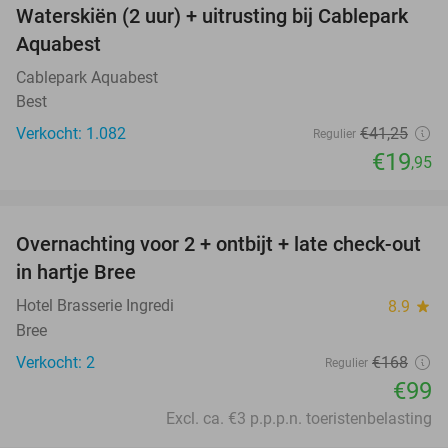
Waterskiën (2 uur) + uitrusting bij Cablepark
52%
Aquabest
Cablepark Aquabest
Best
Verkocht: 1.082
€41
,25
Regulier
€19
,95
favorite_border
Overnachting voor 2 + ontbijt + late check-out
41%
NEW
in hartje Bree
TODAY
Hotel Brasserie Ingredi
8.9
star
Bree
Verkocht: 2
€168
Regulier
€99
Excl. ca. €3 p.p.p.n. toeristenbelasting