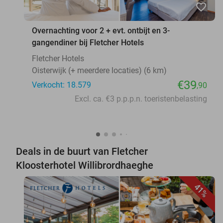
favorite_border
Overnachting voor 2 + evt. ontbijt en 3-
gangendiner bij Fletcher Hotels
Fletcher Hotels
Oisterwijk (+ meerdere locaties) (6 km)
€39
Verkocht: 18.579
,90
Excl. ca. €3 p.p.p.n. toeristenbelasting
Deals in de buurt van Fletcher
Kloosterhotel Willibrordhaeghe
41%