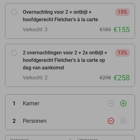
Overnachting voor 2 + ontbijt +
15%
hoofdgerecht Fletcher's à la carte
€155
Verkocht: 3
€183
2 overnachtingen voor 2 + 2x ontbijt +
13%
hoofdgerecht Fletcher's à la carte op
dag van aankomst
€258
Verkocht: 2
€298
remove_circle_outline
add_circle_outline
1
Kamer
remove_circle_outline
add_circle_outline
2
Personen