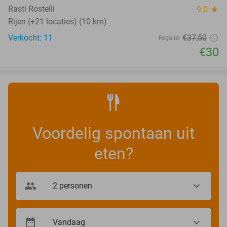
TODAY
Rasti Rostelli
9.0
star
Rijen (+21 locaties) (10 km)
Verkocht: 11
€37
,50
Regulier
€30
Voordelig spontaan uit
eten?