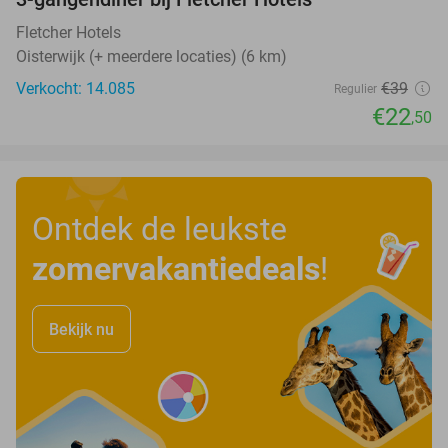
42%
Fletcher Hotels
Oisterwijk (+ meerdere locaties) (6 km)
Verkocht: 14.085
€39
Regulier
€22
,50
Ontdek de leukste
zomervakantiedeals
!
Bekijk nu