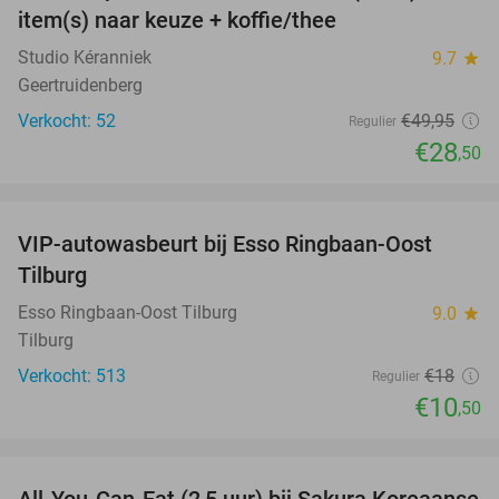
item(s) naar keuze + koffie/thee
Studio Kéranniek
9.7
star
Geertruidenberg
Verkocht: 52
€49
,95
Regulier
€28
,50
favorite_border
VIP-autowasbeurt bij Esso Ringbaan-Oost
42%
Tilburg
Esso Ringbaan-Oost Tilburg
9.0
star
Tilburg
Verkocht: 513
€18
Regulier
€10
,50
favorite_border
All-You-Can-Eat (2,5 uur) bij Sakura Koreaanse