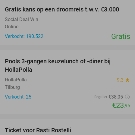
Gratis kans op een droomreis t.w.v. €3.000
Social Deal Win
Online
Gratis
Verkocht: 190.522
favorite_border
Pools 3-gangen keuzelunch of -diner bij
37%
HollaPolla
HollaPolla
9.3
star
Tilburg
Verkocht: 25
€38
,05
Regulier
€23
,95
favorite_border
Ticket voor Rasti Rostelli
20%
NEW