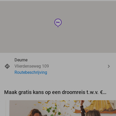
hotel
Deurne
Vlierdenseweg 109
Routebeschrijving
Maak gratis kans op een droomreis t.w.v. €3.000!