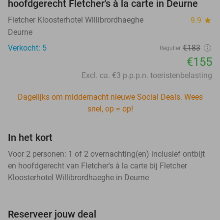
hoofdgerecht Fletcher's à la carte in Deurne
Fletcher Kloosterhotel Willibrordhaeghe
9.9
star
Deurne
Verkocht: 5
€183
Regulier
€155
Excl. ca. €3 p.p.p.n. toeristenbelasting
Dagelijks om middernacht nieuwe Social Deals. Wees
snel, op = op!
In het kort
Voor 2 personen: 1 of 2 overnachting(en) inclusief ontbijt
en hoofdgerecht van Fletcher's à la carte bij Fletcher
Kloosterhotel Willibrordhaeghe in Deurne
Reserveer jouw deal