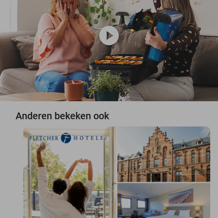
play_circle
Anderen bekeken ook