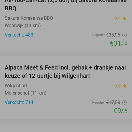
19%
BBQ
Sakura Koreaanse BBQ
9.4
star
Waalwijk (11 km)
Verkocht: 483
€38
,95
Regulier
€31
,50
favorite_border
Alpaca Meet & Feed incl. gebak + drankje naar
43%
keuze of 12-uurtje bij Wilgenhart
Wilgenhart
9.8
star
Molenschot (11 km)
Verkocht: 714
€17
,50
Regulier
€9
,95
favorite_border