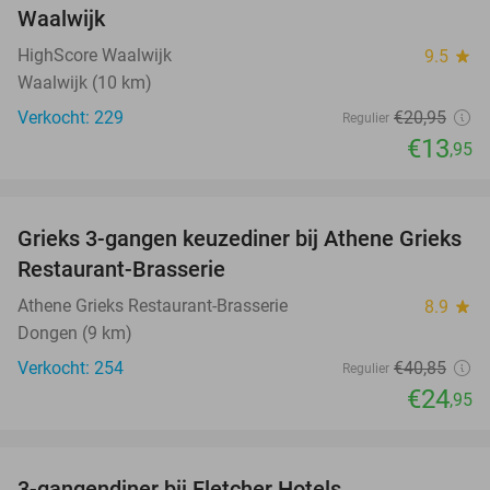
Waalwijk
HighScore Waalwijk
9.5
star
Waalwijk (10 km)
Verkocht: 229
€20
,95
Regulier
€13
,95
favorite_border
Grieks 3-gangen keuzediner bij Athene Grieks
39%
Restaurant-Brasserie
Athene Grieks Restaurant-Brasserie
8.9
star
Dongen (9 km)
Verkocht: 254
€40
,85
Regulier
€24
,95
favorite_border
3-gangendiner bij Fletcher Hotels