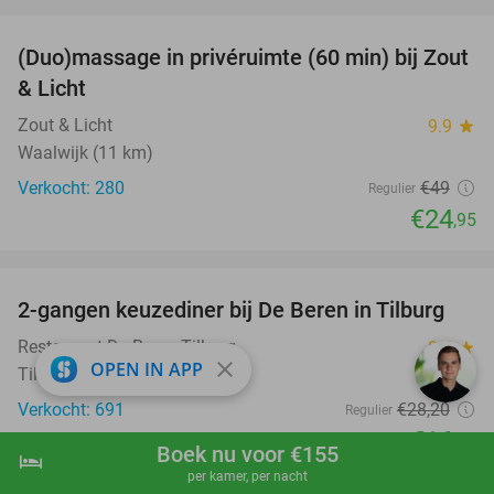
favorite_border
(Duo)massage in privéruimte (60 min) bij Zout
49%
& Licht
Zout & Licht
9.9
star
Waalwijk (11 km)
Verkocht: 280
€49
Regulier
€24
,95
favorite_border
2-gangen keuzediner bij De Beren in Tilburg
40%
Restaurant De Beren Tilburg
8.7
star
close
OPEN IN APP
Tilburg
Verkocht: 691
€28
,20
Regulier
€16
,95
Boek nu voor €155
hotel
shopping_cart
Boek nu
navigate_next
favorite_border
per kamer, per nacht