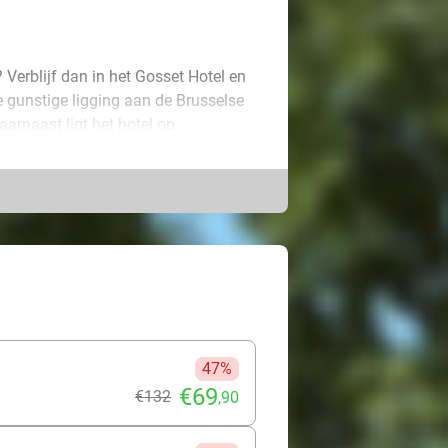
? Verblijf dan in het Gosset Hotel en
e gunstige ligging aan de Brusselse
aarnaast ligt het hotel op
arden.
Daarnaast beschikt de kamer over
mer met inloopdouche en
 de volgende ochtend heerlijk rustig
gegarandeerd een geweldige
47%
€69
€132
,90