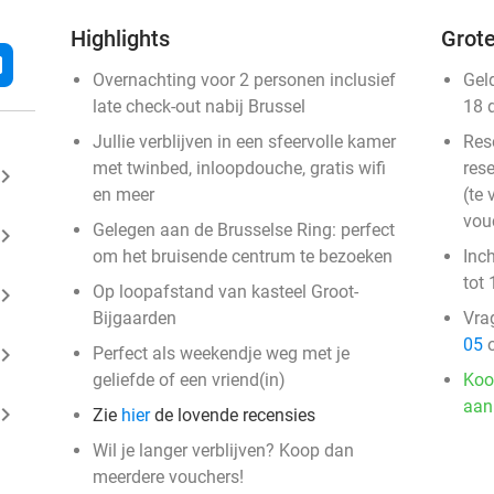
Highlights
Grote
l
Overnachting voor 2 personen inclusief
Gel
late check-out nabij Brussel
18 
Jullie verblijven in een sfeervolle kamer
Res
met twinbed, inloopdouche, gratis wifi
rese
ard_arrow_right
en meer
(te 
vou
Gelegen aan de Brusselse Ring: perfect
ard_arrow_right
om het bruisende centrum te bezoeken
Inc
tot 
Op loopafstand van kasteel Groot-
ard_arrow_right
Bijgaarden
Vra
05
o
ard_arrow_right
Perfect als weekendje weg met je
geliefde of een vriend(in)
Koo
aan
ard_arrow_right
Zie
hier
de lovende recensies
Wil je langer verblijven? Koop dan
meerdere vouchers!