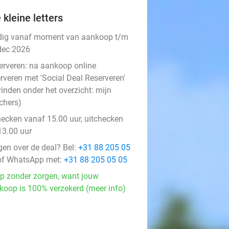
 kleine letters
dig vanaf moment van aankoop t/m
dec 2026
erveren:
na aankoop online
rveren met 'Social Deal Reserveren'
vinden onder het overzicht:
mijn
chers
)
hecken vanaf 15.00 uur, uitchecken
13.00 uur
gen over de deal? Bel:
+31 88 205 05
f WhatsApp met:
+31 88 205 05 05
p zonder zorgen, want jouw
koop is 100% verzekerd (meer info)