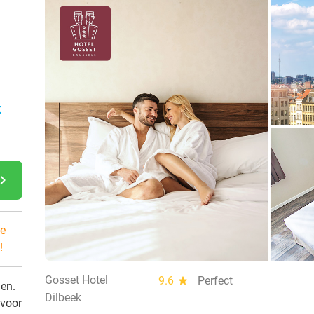
:
gate_next
e
!
Gosset Hotel
9.6
star
Perfect
den.
Dilbeek
 voor