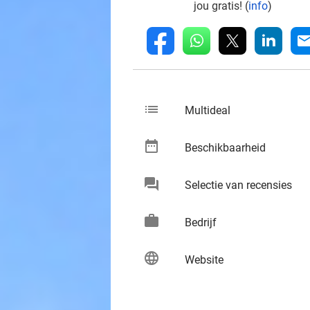
jou gratis! (
info
)
whatsapp
linkedin
fb
mai
list
keybo
Multideal
date_range
keybo
Beschikbaarheid
chat
keybo
Selectie van recensies
work
keybo
Bedrijf
language
keybo
Website