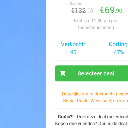
Regulier
€69
€132
,90
Excl. ca. €2,80 p.p.p.n.
toeristenbelasting
Verkocht:
Korting
45
47%
shopping_cart
Selecteer deal
navi
Dagelijks om middernacht nieuw
Social Deals. Wees snel, op = op
Gratis?!
- Deel deze deal met vrien
Kopen drie vrienden? Dan is de deal