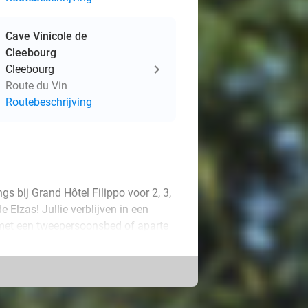
Cave Vinicole de
Cleebourg
Cleebourg
Route du Vin
Routebeschrijving
gs bij Grand Hôtel Filippo voor 2, 3,
 Elzas! Jullie verblijven in een
et een tweepersoonsbed of aparte
met bad of douche en toilet. Elke
 Bovendien kunnen jullie gratis