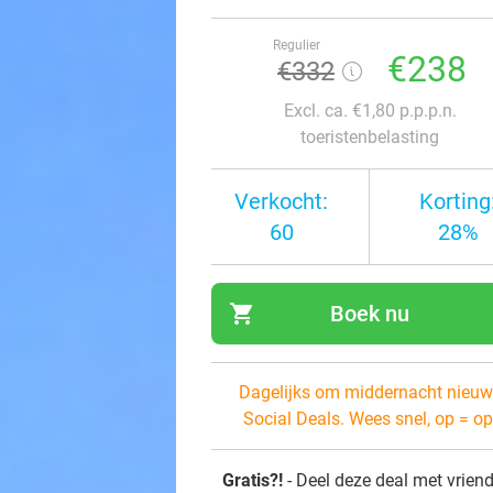
Regulier
€238
€332
Excl. ca. €1,80 p.p.p.n.
toeristenbelasting
Verkocht:
Korting
60
28%
shopping_cart
Boek nu
navi
Dagelijks om middernacht nieuw
Social Deals. Wees snel, op = op
Gratis?!
- Deel deze deal met vrien