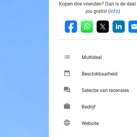
Kopen drie vrienden? Dan is de deal
jou gratis! (
info
)
whatsapp
linkedin
fb
mai
list
keybo
Multideal
date_range
keybo
Beschikbaarheid
chat
keybo
Selectie van recensies
work
keybo
Bedrijf
language
keybo
Website