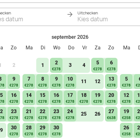
hecken
Uitchecken
es datum
Kies datum
september 2026
Za
Zo
Ma
Di
Wo
Do
Vr
Za
Zo
Ma
2
5
6
1
2
1
3
4
€278
€278
€278
8
9
7
8
9
10
13
5
11
12
78
€278
€278
€278
€278
€278
€278
€278
€2
5
16
14
15
16
17
18
19
20
12
1
78
€278
€278
€278
€278
€278
€278
€278
€278
€278
€2
2
23
21
22
23
24
27
19
2
25
26
78
€278
€278
€278
€278
€278
€638
€258
€2
30
28
29
30
26
2
9
€278
€278
€278
€278
€258
€2