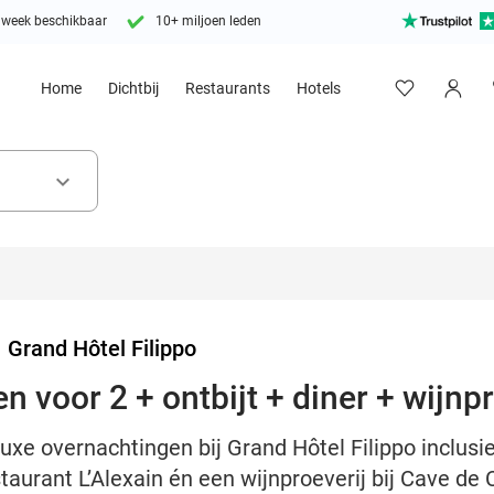
 week beschikbaar
10+ miljoen leden
Home
Dichtbij
Restaurants
Hotels
keyboard_arrow_down
>
Grand Hôtel Filippo
 voor 2 + ontbijt + diner + wijnpr
luxe overnachtingen bij Grand Hôtel Filippo inclusief
staurant L’Alexain én een wijnproeverij bij Cave de