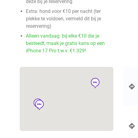
deze bij je reservering
Extra: hond voor €10 per nacht (ter
plekke te voldoen, vermeld dit bij je
reservering)
Alleen vandaag: bij elke €10 die je
besteedt, maak je gratis kans op een
iPhone 17 Pro t.w.v. €1.329!
hotel
hotel
hotel