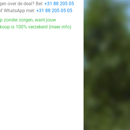
gen over de deal? Bel:
+31 88 205 05
f WhatsApp met:
+31 88 205 05 05
p zonder zorgen, want jouw
koop is 100% verzekerd (meer info)