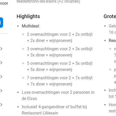
Niederbronn-les-Bains (+2 locaties)
 voor
Highlights
Grote
l
Multideal:
Gel
16 
2 overnachtingen voor 2 + 2x ontbijt
+ 2x diner + wijnproeverij
Res
ard_arrow_right
3 overnachtingen voor 2 + 3x ontbijt
n
+ 3x diner + wijnproeverij
'
o
ard_arrow_right
5 overnachtingen voor 2 + 5x ontbijt
+ 5x diner + wijnproeverij
j
j
ard_arrow_right
7 overnachtingen voor 2 + 7x ontbijt
a
+ 7x diner + wijnproeverij
ard_arrow_right
Inc
Luxe overnachtingen voor 2 personen in
tot 
de Elzas
ard_arrow_right
Hon
Inclusief 4-gangendiner of buffet bij
res
Restaurant L'Alexain