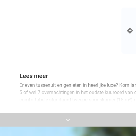
Lees meer
Er even tussenuit en genieten in heerlijke luxe? Kom lan
5 of wel 7 overnachtingen in het oudste kuuroord van de
comfortabele standaard tweepersoonskamer (18 m²) m
bedden, tv, minibar, ventilator, wifi en eigen badkamer 
ochtend wacht er een uitgebreid ontbijtbuffet op jullie.
keyboard_arrow_down
parkeren.