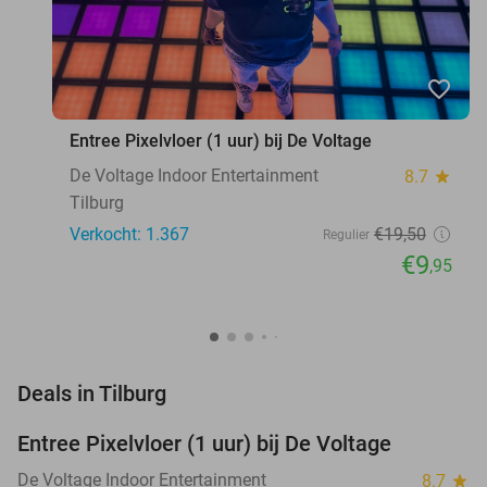
favorite_border
Entree Pixelvloer (1 uur) bij De Voltage
De Voltage Indoor Entertainment
8.7
star
Tilburg
Verkocht: 1.367
€19
,50
Regulier
€9
,95
favorite_border
Deals in Tilburg
Entree Pixelvloer (1 uur) bij De Voltage
49%
De Voltage Indoor Entertainment
8.7
star