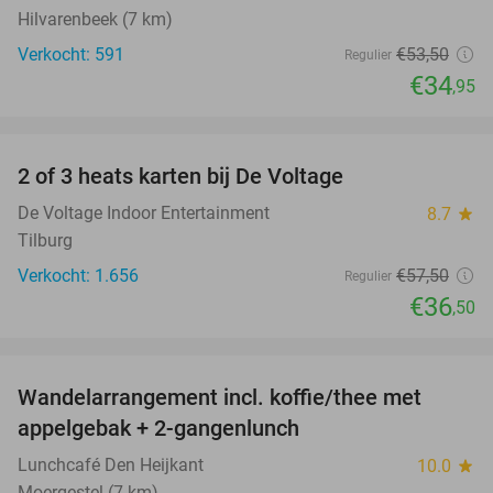
Hilvarenbeek (7 km)
Verkocht: 591
€53
,50
Regulier
€34
,95
favorite_border
2 of 3 heats karten bij De Voltage
37%
De Voltage Indoor Entertainment
8.7
star
Tilburg
Verkocht: 1.656
€57
,50
Regulier
€36
,50
favorite_border
Wandelarrangement incl. koffie/thee met
48%
appelgebak + 2-gangenlunch
Lunchcafé Den Heijkant
10.0
star
Moergestel (7 km)