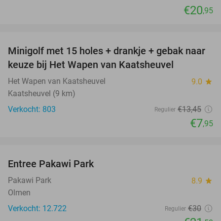
€20
,95
favorite_border
Minigolf met 15 holes + drankje + gebak naar
41%
keuze bij Het Wapen van Kaatsheuvel
Het Wapen van Kaatsheuvel
9.0
star
Kaatsheuvel (9 km)
Verkocht: 803
€13
,45
Regulier
€7
,95
favorite_border
Entree Pakawi Park
28%
Pakawi Park
8.9
star
Olmen
Verkocht: 12.722
€30
Regulier