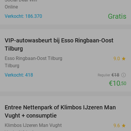
Online
Gratis
Verkocht: 186.370
favorite_border
VIP-autowasbeurt bij Esso Ringbaan-Oost
42%
Tilburg
Esso Ringbaan-Oost Tilburg
9.0
star
Tilburg
Verkocht: 418
€18
Regulier
€10
,50
favorite_border
Entree Nettenpark of Klimbos IJzeren Man
29%
Vught + consumptie
Klimbos IJzeren Man Vught
9.6
star