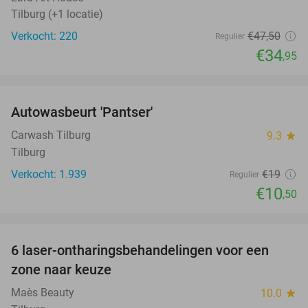
Tilburg (+1 locatie)
Verkocht: 220
€47
,50
Regulier
€34
,95
favorite_border
Autowasbeurt 'Pantser'
45%
Carwash Tilburg
9.3
star
Tilburg
Verkocht: 1.939
€19
Regulier
€10
,50
favorite_border
6 laser-ontharingsbehandelingen voor een
59%
zone naar keuze
Maès Beauty
10.0
star