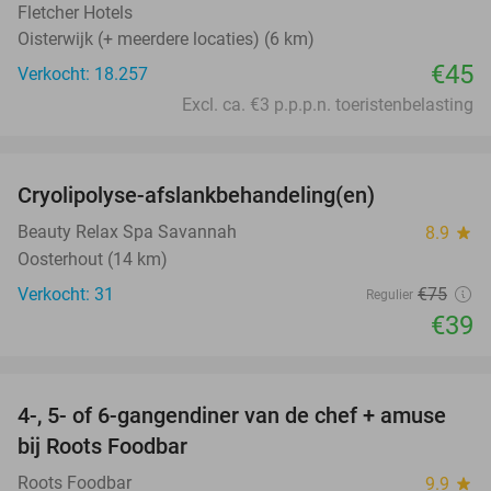
Fletcher Hotels
Oisterwijk (+ meerdere locaties) (6 km)
€45
Verkocht: 18.257
Excl. ca. €3 p.p.p.n. toeristenbelasting
favorite_border
Cryolipolyse-afslankbehandeling(en)
48%
Beauty Relax Spa Savannah
8.9
star
Oosterhout (14 km)
Verkocht: 31
€75
Regulier
€39
favorite_border
4-, 5- of 6-gangendiner van de chef + amuse
35%
bij Roots Foodbar
Roots Foodbar
9.9
star