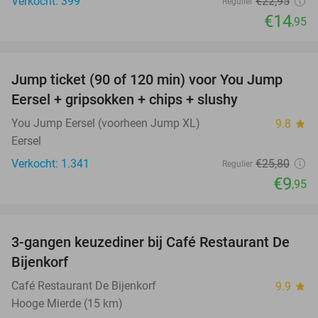
Verkocht: 399
€22
,95
Regulier
€14
,95
favorite_border
Jump ticket (90 of 120 min) voor You Jump
61%
Eersel + gripsokken + chips + slushy
You Jump Eersel (voorheen Jump XL)
9.8
star
Eersel
Verkocht: 1.341
€25
,80
Regulier
€9
,95
favorite_border
3-gangen keuzediner bij Café Restaurant De
30%
Bijenkorf
Café Restaurant De Bijenkorf
9.9
star
Hooge Mierde (15 km)