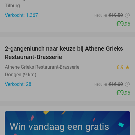
Tilburg
Verkocht: 1.367
€19
,50
Regulier
€9
,95
favorite_border
2-gangenlunch naar keuze bij Athene Grieks
40%
NEW
Restaurant-Brasserie
TODAY
Athene Grieks Restaurant-Brasserie
8.9
star
Dongen (9 km)
Verkocht: 28
€16
,60
Regulier
€9
,95
Win vandaag een gratis