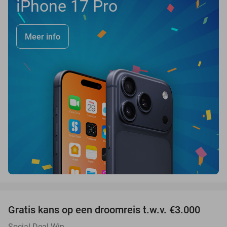
iPhone 17 Pro
Meer info
favorite_border
Gratis kans op een droomreis t.w.v. €3.000
Social Deal Win