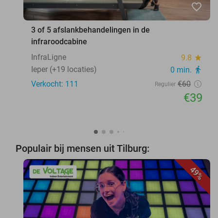
favorite_border
3 of 5 afslankbehandelingen in de
infraroodcabine
InfraLigne
9.8
star
Ieper (+19 locaties)
0 min.
directions_walk
Verkocht: 111
€60
Regulier
€39
Populair bij mensen uit Tilburg:
49%