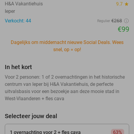
H&A Vakantiehuis
9.7
star
Ieper
Verkocht: 44
€268
Regulier
€99
Dagelijks om middernacht nieuwe Social Deals. Wees
snel, op = op!
In het kort
Voor 2 personen: 1 of 2 overnachtingen in het historische
centrum van Ieper bij H&A Vakantiehuis, de perfecte
uitvalsbasis voor een bezoekje aan deze mooie stad in
West-Vlaanderen + fles cava
Selecteer jouw deal
1 overnachting voor 2 + fles cava
63%