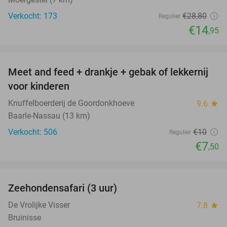
Verkocht: 173
€28
,80
Regulier
€14
,95
favorite_border
Meet and feed + drankje + gebak of lekkernij
25%
voor kinderen
Knuffelboerderij de Goordonkhoeve
9.6
star
Baarle-Nassau (13 km)
Verkocht: 506
€10
Regulier
€7
,50
favorite_border
Zeehondensafari (3 uur)
32%
De Vrolijke Visser
7.8
star
Bruinisse