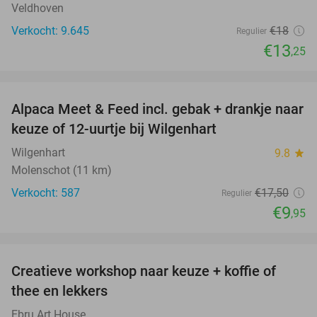
Veldhoven
Verkocht: 9.645
€18
Regulier
€13
,25
favorite_border
Alpaca Meet & Feed incl. gebak + drankje naar
43%
keuze of 12-uurtje bij Wilgenhart
Wilgenhart
9.8
star
Molenschot (11 km)
Verkocht: 587
€17
,50
Regulier
€9
,95
favorite_border
Creatieve workshop naar keuze + koffie of
26%
thee en lekkers
Ebru Art House