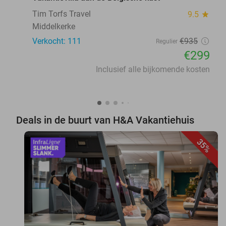
Tim Torfs Travel
9.5
star
Middelkerke
Verkocht: 111
€935
Regulier
€299
Inclusief alle bijkomende kosten
Deals in de buurt van H&A Vakantiehuis
35%