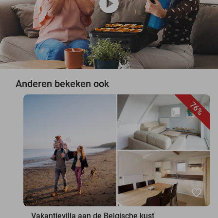
play_circle
Anderen bekeken ook
76%
favorite_border
Vakantievilla aan de Belgische kust