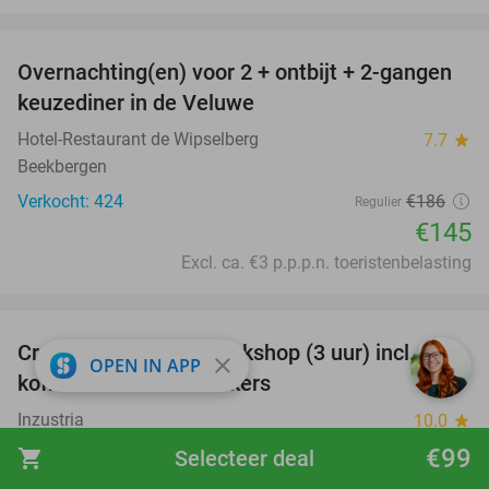
favorite_border
Overnachting(en) voor 2 + ontbijt + 2-gangen
22%
keuzediner in de Veluwe
Hotel-Restaurant de Wipselberg
7.7
star
Beekbergen
Verkocht: 424
€186
Regulier
€145
Excl. ca. €3 p.p.p.n. toeristenbelasting
favorite_border
Creatieve keramiekworkshop (3 uur) incl.
40%
close
OPEN IN APP
koffie/thee en wat lekkers
Inzustria
10.0
star
Oosterhout (15 km)
€99
shopping_cart
Selecteer deal
Verkocht: 159
€75
Regulier