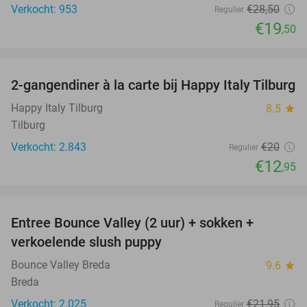
Verkocht: 953
€28
,50
Regulier
€19
,50
favorite_border
2-gangendiner à la carte bij Happy Italy Tilburg
35%
Happy Italy Tilburg
8.5
star
Tilburg
Verkocht: 2.843
€20
Regulier
€12
,95
favorite_border
Entree Bounce Valley (2 uur) + sokken +
46%
verkoelende slush puppy
Bounce Valley Breda
9.6
star
Breda
Verkocht: 2.025
€21
,95
Regulier