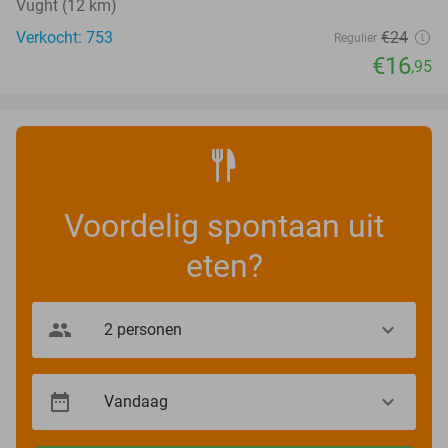
Vught (12 km)
Verkocht: 753
€24
Regulier
€16
,95
Voordelig spontaan uit
eten?