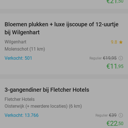
€21
,50
favorite_border
Bloemen plukken + luxe ijscoupe of 12-uurtje
40%
bij Wilgenhart
Wilgenhart
9.8
star
Molenschot (11 km)
Verkocht: 501
€19
,95
Regulier
€11
,95
favorite_border
3-gangendiner bij Fletcher Hotels
42%
Fletcher Hotels
Oisterwijk (+ meerdere locaties) (6 km)
Verkocht: 13.766
€39
Regulier
€22
,50