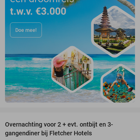
t.w.v. €3.000
Doe mee!
favorite_border
Overnachting voor 2 + evt. ontbijt en 3-
gangendiner bij Fletcher Hotels