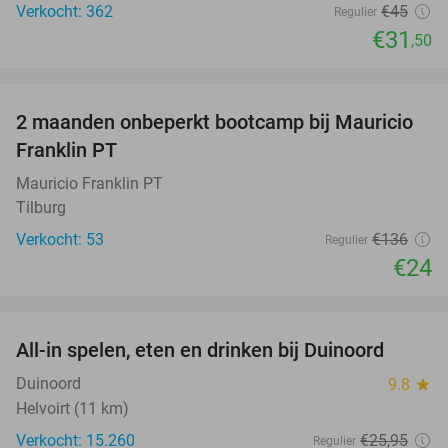
Verkocht: 362
€45
Regulier
€31
,50
favorite_border
2 maanden onbeperkt bootcamp bij Mauricio
82%
Franklin PT
Mauricio Franklin PT
Tilburg
Verkocht: 53
€136
Regulier
€24
favorite_border
All-in spelen, eten en drinken bij Duinoord
19%
Duinoord
9.8
star
Helvoirt (11 km)
Verkocht: 15.260
€25
,95
Regulier