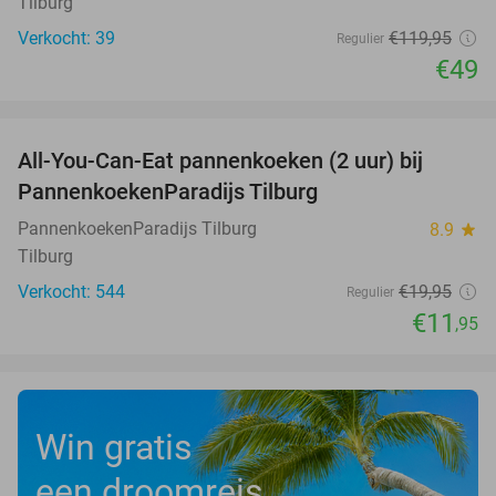
Tilburg
Verkocht: 39
€119
,95
Regulier
€49
favorite_border
All-You-Can-Eat pannenkoeken (2 uur) bij
40%
PannenkoekenParadijs Tilburg
PannenkoekenParadijs Tilburg
8.9
star
Tilburg
Verkocht: 544
€19
,95
Regulier
€11
,95
Win gratis
een droomreis