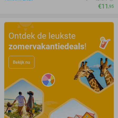
€11
,95
Ontdek de leukste
zomervakantiedeals
!
Bekijk nu