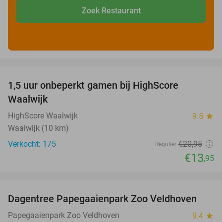
Zoek Restaurant
favorite_border
1,5 uur onbeperkt gamen bij HighScore
33%
Waalwijk
HighScore Waalwijk
9.5
star
Waalwijk (10 km)
Verkocht: 175
€20
,95
Regulier
€13
,95
favorite_border
Dagentree Papegaaienpark Zoo Veldhoven
26%
Papegaaienpark Zoo Veldhoven
9.4
star