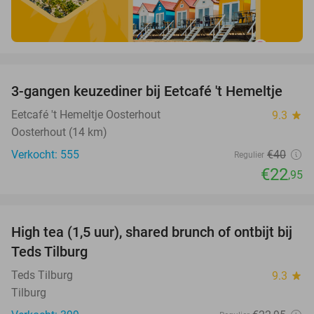
favorite_border
3-gangen keuzediner bij Eetcafé 't Hemeltje
43%
Eetcafé 't Hemeltje Oosterhout
9.3
star
Oosterhout (14 km)
Verkocht: 555
€40
Regulier
€22
,95
favorite_border
High tea (1,5 uur), shared brunch of ontbijt bij
35%
Teds Tilburg
Teds Tilburg
9.3
star
Tilburg