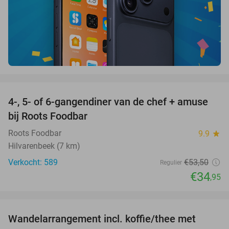
favorite_border
4-, 5- of 6-gangendiner van de chef + amuse
35%
bij Roots Foodbar
Roots Foodbar
9.9
star
Hilvarenbeek (7 km)
Verkocht: 589
€53
,50
Regulier
€34
,95
favorite_border
Wandelarrangement incl. koffie/thee met
48%