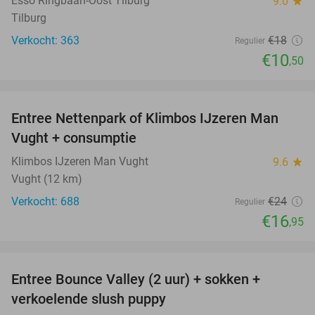
Esso Ringbaan-Oost Tilburg
9.0
star
Tilburg
Verkocht: 363
€18
Regulier
€10
,50
favorite_border
Entree Nettenpark of Klimbos IJzeren Man
29%
Vught + consumptie
Klimbos IJzeren Man Vught
9.6
star
Vught (12 km)
Verkocht: 688
€24
Regulier
€16
,95
favorite_border
Entree Bounce Valley (2 uur) + sokken +
46%
verkoelende slush puppy