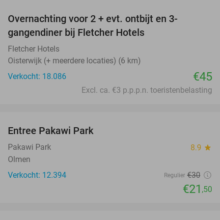
Overnachting voor 2 + evt. ontbijt en 3-
gangendiner bij Fletcher Hotels
Fletcher Hotels
Oisterwijk (+ meerdere locaties) (6 km)
€45
Verkocht: 18.086
Excl. ca. €3 p.p.p.n. toeristenbelasting
favorite_border
Entree Pakawi Park
28%
Pakawi Park
8.9
star
Olmen
Verkocht: 12.394
€30
Regulier
€21
,50
favorite_border