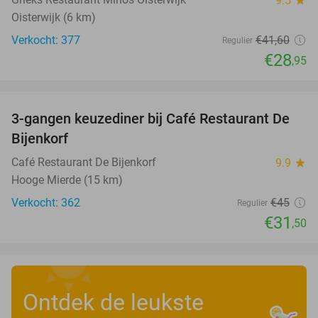
9.5
star
Oisterwijk (6 km)
Verkocht: 377
€41
,60
Regulier
€28
,95
favorite_border
3-gangen keuzediner bij Café Restaurant De
30%
Bijenkorf
Café Restaurant De Bijenkorf
9.9
star
Hooge Mierde (15 km)
Verkocht: 362
€45
Regulier
€31
,50
Ontdek de leukste