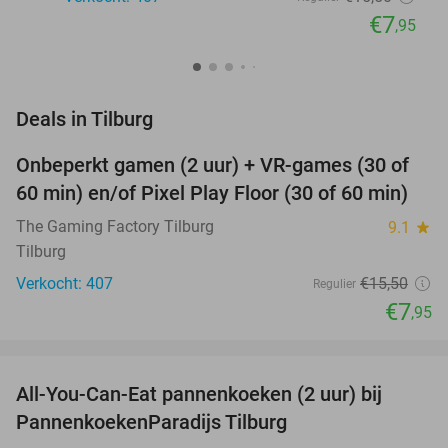
€7
,95
favorite_border
Deals in Tilburg
Onbeperkt gamen (2 uur) + VR-games (30 of
49%
60 min) en/of Pixel Play Floor (30 of 60 min)
The Gaming Factory Tilburg
9.1
star
Tilburg
Verkocht: 407
€15
,50
Regulier
€7
,95
favorite_border
All-You-Can-Eat pannenkoeken (2 uur) bij
40%
PannenkoekenParadijs Tilburg