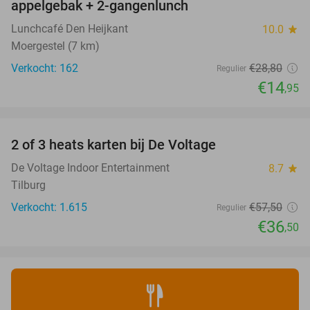
appelgebak + 2-gangenlunch
Lunchcafé Den Heijkant
10.0
star
Moergestel (7 km)
Verkocht: 162
€28
,80
Regulier
€14
,95
favorite_border
2 of 3 heats karten bij De Voltage
37%
De Voltage Indoor Entertainment
8.7
star
Tilburg
Verkocht: 1.615
€57
,50
Regulier
€36
,50