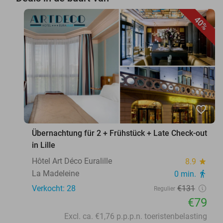
40%
favorite_border
Übernachtung für 2 + Frühstück + Late Check-out
in Lille
Hôtel Art Déco Euralille
8.9
star
La Madeleine
0 min.
directions_walk
Verkocht: 28
€131
Regulier
€79
Excl. ca. €1,76 p.p.p.n. toeristenbelasting