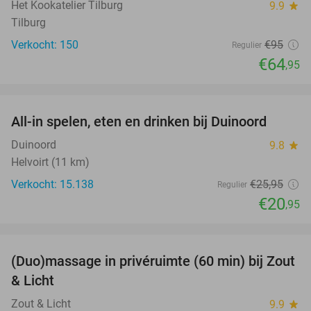
Het Kookatelier Tilburg
9.9
star
Tilburg
Verkocht: 150
€95
Regulier
€64
,95
favorite_border
All-in spelen, eten en drinken bij Duinoord
19%
Duinoord
9.8
star
Helvoirt (11 km)
Verkocht: 15.138
€25
,95
Regulier
€20
,95
favorite_border
(Duo)massage in privéruimte (60 min) bij Zout
49%
& Licht
Zout & Licht
9.9
star