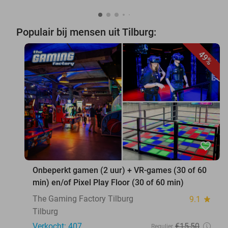
Populair bij mensen uit Tilburg:
49%
favorite_border
Onbeperkt gamen (2 uur) + VR-games (30 of 60
min) en/of Pixel Play Floor (30 of 60 min)
The Gaming Factory Tilburg
9.1
star
Tilburg
Verkocht: 407
€15
,50
Regulier