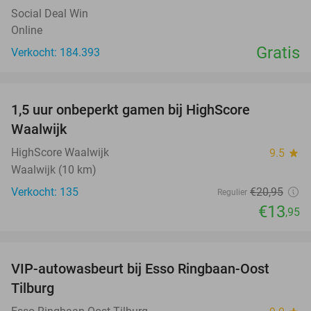
Social Deal Win
Online
Gratis
Verkocht: 184.393
favorite_border
1,5 uur onbeperkt gamen bij HighScore
33%
Waalwijk
HighScore Waalwijk
9.5
star
Waalwijk (10 km)
Verkocht: 135
€20
,95
Regulier
€13
,95
favorite_border
VIP-autowasbeurt bij Esso Ringbaan-Oost
42%
Tilburg