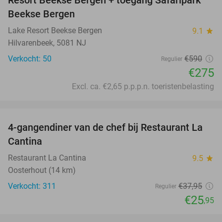
Resort Beekse Bergen + toegang Safaripark
Beekse Bergen
Lake Resort Beekse Bergen
9.1
star
Hilvarenbeek, 5081 NJ
Verkocht: 50
€590
Regulier
€275
Excl. ca. €2,65 p.p.p.n. toeristenbelasting
favorite_border
4-gangendiner van de chef bij Restaurant La
32%
Cantina
Restaurant La Cantina
9.5
star
Oosterhout (14 km)
Verkocht: 311
€37
,95
Regulier
€25
,95
favorite_border