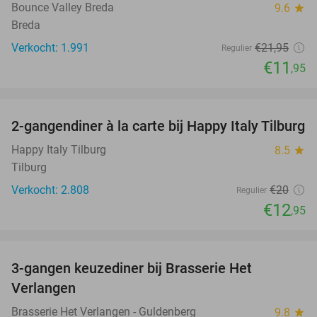
Bounce Valley Breda
9.6
star
Breda
Verkocht: 1.991
€21
,95
Regulier
€11
,95
favorite_border
2-gangendiner à la carte bij Happy Italy Tilburg
35%
Happy Italy Tilburg
8.5
star
Tilburg
Verkocht: 2.808
€20
Regulier
€12
,95
favorite_border
3-gangen keuzediner bij Brasserie Het
31%
Verlangen
Brasserie Het Verlangen - Guldenberg
9.8
star