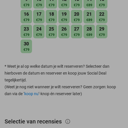
€79
€79
€79
€79
€79
€89
€79
16
17
18
19
20
21
22
€79
€79
€79
€79
€79
€89
€79
23
24
25
26
27
28
29
€79
€79
€79
€79
€79
€89
€79
30
€79
*
Weet je al op welke datum je wilt reserveren? Selecteer dan
hierboven de datum en reserveer en koop jouw Social Deal
tegelijkertijd.
(Weet je nog niet wanneer je wilt reserveren? Geen zorgen: koop
dan via de ‘
koop nu
’-knop én reserveer later)
Selectie van recensies
info_outlined