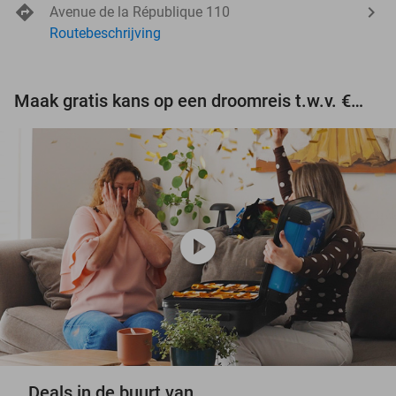
Avenue de la République 110
Routebeschrijving
Maak gratis kans op een droomreis t.w.v. €3.000!
play_circle
Deals in de buurt van