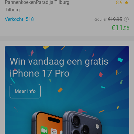
PannenkoekenParadijs Tilburg
8.9
star
Tilburg
Verkocht: 518
€19
,95
Regulier
€11
,95
Win vandaag een gratis
iPhone 17 Pro
Meer info