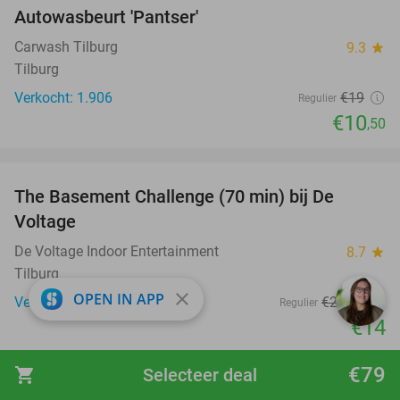
Autowasbeurt 'Pantser'
45%
Carwash Tilburg
9.3
star
Tilburg
Verkocht: 1.906
€19
Regulier
€10
,50
favorite_border
The Basement Challenge (70 min) bij De
44%
Voltage
De Voltage Indoor Entertainment
8.7
star
Tilburg
close
OPEN IN APP
Verkocht: 1.844
€24
,95
Regulier
€14
favorite_border
€79
shopping_cart
Selecteer deal