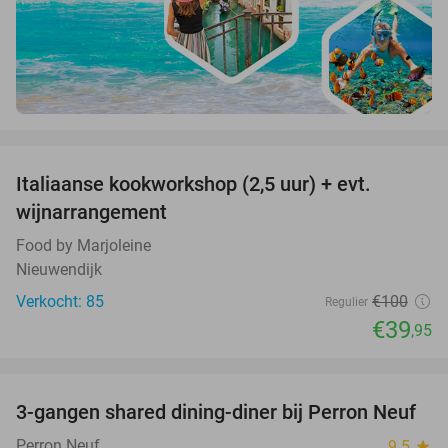
favorite_border
Italiaanse kookworkshop (2,5 uur) + evt.
60%
wijnarrangement
Food by Marjoleine
Nieuwendijk
Verkocht: 85
€100
Regulier
€39
,95
favorite_border
3-gangen shared dining-diner bij Perron Neuf
33%
Perron Neuf
9.5
star