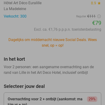
Hôtel Art Déco Euralille
8.9
star
La Madeleine
Verkocht: 300
€111
Regulier
€79
Excl. ca. €1,76 p.p.p.n. toeristenbelasting
Dagelijks om middernacht nieuwe Social Deals. Wees
snel, op = op!
In het kort
Voor 2 personen: een aangename overnachting aan de
rand van Lille in het Art Deco Hotel, inclusief ontbijt
Selecteer jouw deal
Overnachting voor 2 + ontbijt (aankomst: ma
29%
t/m vr + zo)