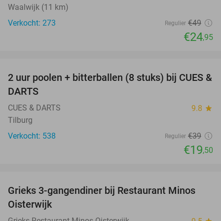
Waalwijk (11 km)
Verkocht: 273
€49
Regulier
€24
,95
favorite_border
2 uur poolen + bitterballen (8 stuks) bij CUES &
50%
DARTS
CUES & DARTS
9.8
star
Tilburg
Verkocht: 538
€39
Regulier
€19
,50
favorite_border
Grieks 3-gangendiner bij Restaurant Minos
30%
Oisterwijk
Grieks Restaurant Minos Oisterwijk