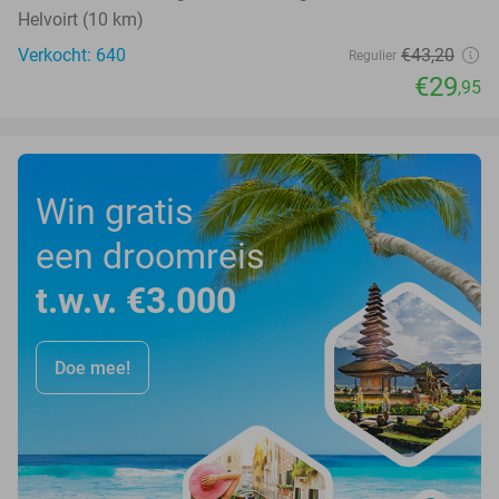
Helvoirt (10 km)
Verkocht: 640
€43
,20
Regulier
€29
,95
Win gratis
een droomreis
t.w.v. €3.000
Doe mee!