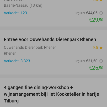
Baarle-Nassau (13 km)
Verkocht: 123
€44
,05
Regulier
€29
,50
favorite_border
Entree voor Ouwehands Dierenpark Rhenen
19%
Ouwehands Dierenpark Rhenen
9.5
star
Rhenen
Verkocht: 3.323
€31
,50
Regulier
€25
,50
favorite_border
4 gangen fine dining-workshop +
32%
wijnarrangement bij Het Kookatelier in hartje
Tilburg