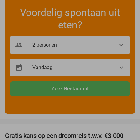
Voordelig spontaan uit
eten?
Zoek Restaurant
favorite_border
Gratis kans op een droomreis t.w.v. €3.000