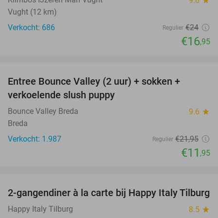
9.6
Vught (12 km)
Verkocht: 686
€24
Regulier
€16
,95
favorite_border
Entree Bounce Valley (2 uur) + sokken +
46%
verkoelende slush puppy
Bounce Valley Breda
9.6
star
Breda
Verkocht: 1.987
€21
,95
Regulier
€11
,95
favorite_border
2-gangendiner à la carte bij Happy Italy Tilburg
35%
Happy Italy Tilburg
8.5
star