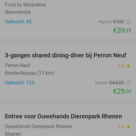
Food by Marjoleine
Nieuwendijk
Verkocht: 85
€100
Regulier
€39
,95
favorite_border
3-gangen shared dining-diner bij Perron Neuf
33%
Perron Neuf
9.5
star
Baarle-Nassau (13 km)
Verkocht: 123
€44
,05
Regulier
€29
,50
favorite_border
Entree voor Ouwehands Dierenpark Rhenen
19%
Ouwehands Dierenpark Rhenen
9.5
star
Rhenen