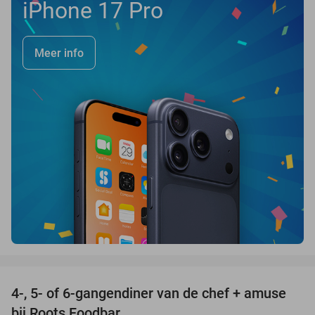
iPhone 17 Pro
Meer info
favorite_border
4-, 5- of 6-gangendiner van de chef + amuse
35%
bij Roots Foodbar