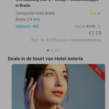
in Breda
Campanile Hotel Breda
8.4
star
Breda (14 km)
Verkocht: 482
€192
Regulier
€119
Excl. ca. €3,95 p.p.p.n. toeristenbelasting
Deals in de buurt van Hotel Asteria
51%