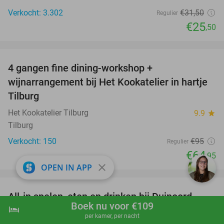
Verkocht: 3.302
€31
,50
Regulier
€25
,50
favorite_border
4 gangen fine dining-workshop +
32%
wijnarrangement bij Het Kookatelier in hartje
Tilburg
Het Kookatelier Tilburg
9.9
star
Tilburg
Verkocht: 150
€95
Regulier
€64
,95
close
OPEN IN APP
favorite_border
All-in spelen, eten en drinken bij Duinoord
19%
Boek nu voor €109
hotel
shopping_cart
Boek nu
navigate_next
Duinoord
9.8
star
per kamer, per nacht