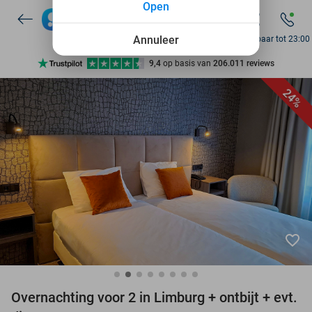
Open
7 dagen per week beschikbaar
10+ miljoen leden
Annuleer
Bereikbaar tot 23:00
9,4
op basis van
206.011 reviews
Ontdek 15.000+ deals
24%
7 dagen per week beschikbaar
10+ miljoen leden
favorite_border
Overnachting voor 2 in Limburg + ontbijt + evt.