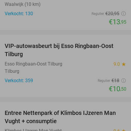
Waalwijk (10 km)
Verkocht: 130
€20
,95
Regulier
€13
,95
favorite_border
VIP-autowasbeurt bij Esso Ringbaan-Oost
42%
Tilburg
Esso Ringbaan-Oost Tilburg
9.0
star
Tilburg
Verkocht: 359
€18
Regulier
€10
,50
favorite_border
Entree Nettenpark of Klimbos IJzeren Man
29%
Vught + consumptie
Klimbos IJzeren Man Vught
star