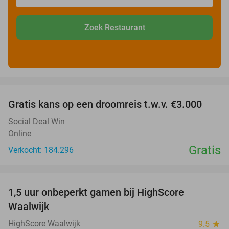
Zoek Restaurant
favorite_border
Gratis kans op een droomreis t.w.v. €3.000
Social Deal Win
Online
Gratis
Verkocht: 184.296
favorite_border
1,5 uur onbeperkt gamen bij HighScore
33%
Waalwijk
HighScore Waalwijk
9.5
star