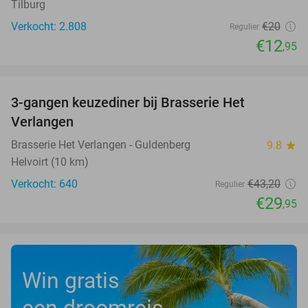
Tilburg
Verkocht: 2.808
€20
Regulier
€12
,95
favorite_border
3-gangen keuzediner bij Brasserie Het
31%
Verlangen
Brasserie Het Verlangen - Guldenberg
9.8
star
Helvoirt (10 km)
Verkocht: 640
€43
,20
Regulier
€29
,95
Win gratis
een droomreis