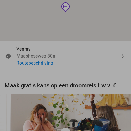
hotel
Venray
Maasheseweg 80a
Routebeschrijving
Maak gratis kans op een droomreis t.w.v. €3.000!