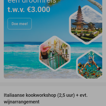
t.w.v. €3.000
Doe mee!
favorite_border
Italiaanse kookworkshop (2,5 uur) + evt.
60%
wijnarrangement