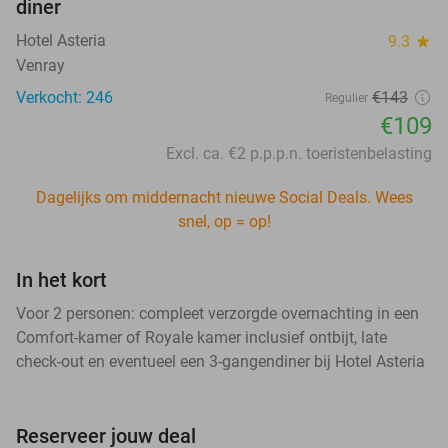
diner
Hotel Asteria
9.3
star
Venray
Verkocht: 246
€143
Regulier
€109
Excl. ca. €2 p.p.p.n. toeristenbelasting
Dagelijks om middernacht nieuwe Social Deals. Wees
snel, op = op!
In het kort
Voor 2 personen: compleet verzorgde overnachting in een
Comfort-kamer of Royale kamer inclusief ontbijt, late
check-out en eventueel een 3-gangendiner bij Hotel Asteria
Reserveer jouw deal