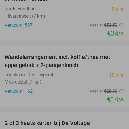
Roots Foodbar
9.9
star
Hilvarenbeek (7 km)
Verkocht: 587
€53
,50
Regulier
€34
,95
favorite_border
Wandelarrangement incl. koffie/thee met
48%
appelgebak + 2-gangenlunch
Lunchcafé Den Heijkant
10.0
star
Moergestel (7 km)
Verkocht: 162
€28
,80
Regulier
€14
,95
favorite_border
2 of 3 heats karten bij De Voltage
37%