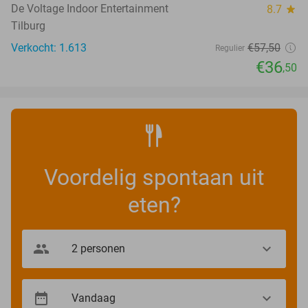
De Voltage Indoor Entertainment
8.7
star
Tilburg
Verkocht: 1.613
€57
,50
Regulier
€36
,50
Voordelig spontaan uit
eten?