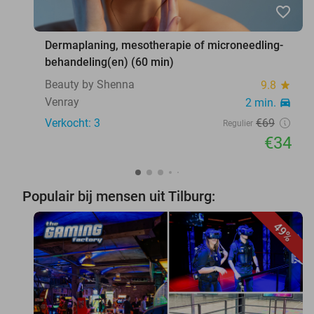
favorite_border
Dermaplaning, mesotherapie of microneedling-
behandeling(en) (60 min)
Beauty by Shenna
9.8
star
Venray
2 min.
directions_car
Verkocht: 3
€69
Regulier
€34
Populair bij mensen uit Tilburg:
49%