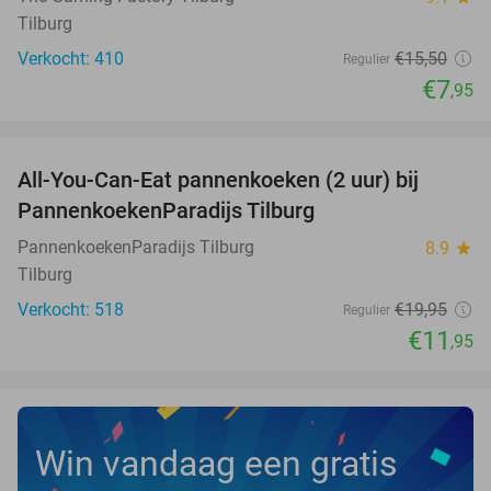
Tilburg
Verkocht: 410
€15
,50
Regulier
€7
,95
favorite_border
All-You-Can-Eat pannenkoeken (2 uur) bij
40%
PannenkoekenParadijs Tilburg
PannenkoekenParadijs Tilburg
8.9
star
Tilburg
Verkocht: 518
€19
,95
Regulier
€11
,95
Win vandaag een gratis