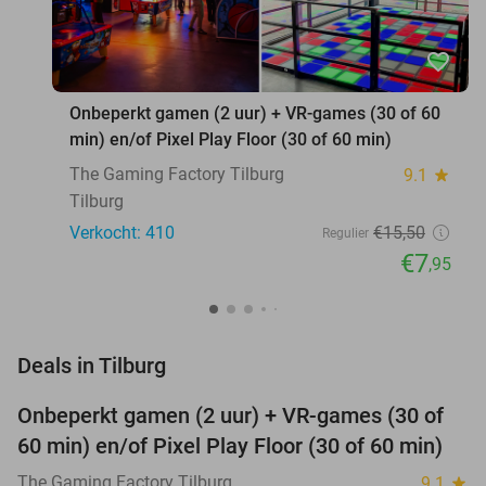
favorite_border
Onbeperkt gamen (2 uur) + VR-games (30 of 60
min) en/of Pixel Play Floor (30 of 60 min)
The Gaming Factory Tilburg
9.1
star
Tilburg
Verkocht: 410
€15
,50
Regulier
€7
,95
favorite_border
Deals in Tilburg
Onbeperkt gamen (2 uur) + VR-games (30 of
49%
60 min) en/of Pixel Play Floor (30 of 60 min)
The Gaming Factory Tilburg
9.1
star