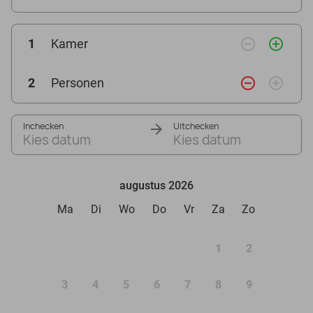
remove_circle_outline
add_circle_outline
1
Kamer
remove_circle_outline
add_circle_outline
2
Personen
Inchecken
Uitchecken
Kies datum
Kies datum
augustus 2026
Ma
Di
Wo
Do
Vr
Za
Zo
1
2
3
4
5
6
7
8
9