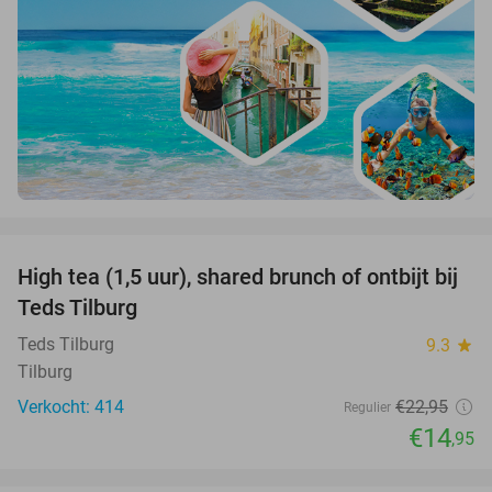
favorite_border
High tea (1,5 uur), shared brunch of ontbijt bij
35%
Teds Tilburg
Teds Tilburg
9.3
star
Tilburg
Verkocht: 414
€22
,95
Regulier
€14
,95
favorite_border