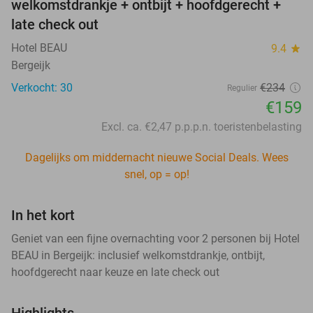
welkomstdrankje + ontbijt + hoofdgerecht +
late check out
Hotel BEAU
9.4
star
Bergeijk
Verkocht: 30
€234
Regulier
€159
Excl. ca. €2,47 p.p.p.n. toeristenbelasting
Dagelijks om middernacht nieuwe Social Deals. Wees
snel, op = op!
In het kort
Geniet van een fijne overnachting voor 2 personen bij Hotel
BEAU in Bergeijk: inclusief welkomstdrankje, ontbijt,
hoofdgerecht naar keuze en late check out
Highlights