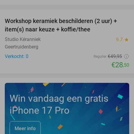
favorite_border
Workshop keramiek beschilderen (2 uur) +
43%
NEW
item(s) naar keuze + koffie/thee
TODAY
Studio Kéranniek
9.7
star
Geertruidenberg
Verkocht: 0
€49
,95
Regulier
€28
,50
Win vandaag een gratis
iPhone 17 Pro
Meer info