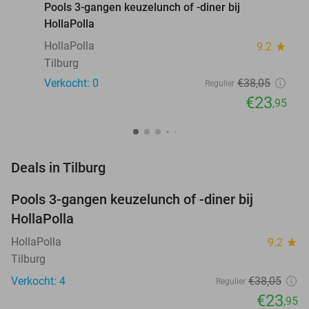
Pools 3-gangen keuzelunch of -diner bij
HollaPolla
HollaPolla
9.2
star
Tilburg
Verkocht: 0
€38
,05
Regulier
€23
,95
favorite_border
Deals in Tilburg
Pools 3-gangen keuzelunch of -diner bij
37%
NEW
HollaPolla
TODAY
HollaPolla
9.2
star
Tilburg
Verkocht: 4
€38
,05
Regulier
€23
,95