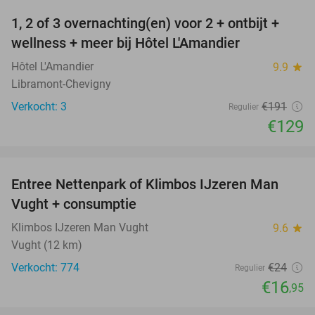
1, 2 of 3 overnachting(en) voor 2 + ontbijt +
32%
NEW
wellness + meer bij Hôtel L'Amandier
TODAY
Hôtel L'Amandier
9.9
star
Libramont-Chevigny
Verkocht: 3
€191
Regulier
€129
favorite_border
Entree Nettenpark of Klimbos IJzeren Man
29%
Vught + consumptie
Klimbos IJzeren Man Vught
9.6
star
Vught (12 km)
Verkocht: 774
€24
Regulier
€16
,95
favorite_border