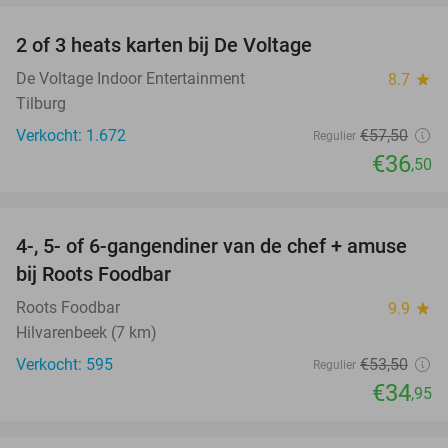
2 of 3 heats karten bij De Voltage
37%
De Voltage Indoor Entertainment
8.7
star
Tilburg
Verkocht: 1.672
€57
,50
Regulier
€36
,50
favorite_border
4-, 5- of 6-gangendiner van de chef + amuse
35%
bij Roots Foodbar
Roots Foodbar
9.9
star
Hilvarenbeek (7 km)
Verkocht: 595
€53
,50
Regulier
€34
,95
favorite_border