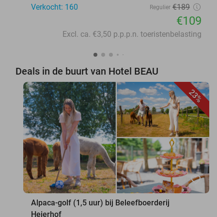
Verkocht: 160
€189
Regulier
€109
Excl. ca. €3,50 p.p.p.n. toeristenbelasting
Deals in de buurt van Hotel BEAU
23%
favorite_border
Alpaca-golf (1,5 uur) bij Beleefboerderij
Heierhof