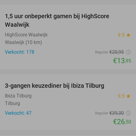
favorite_border
1,5 uur onbeperkt gamen bij HighScore
33%
Waalwijk
HighScore Waalwijk
9.5
star
Waalwijk (10 km)
Verkocht: 178
€20
,95
Regulier
€13
,95
favorite_border
3-gangen keuzediner bij Ibiza Tilburg
33%
Ibiza Tilburg
9.5
star
Tilburg
Verkocht: 47
€39
,30
Regulier
€26
,50
favorite_border