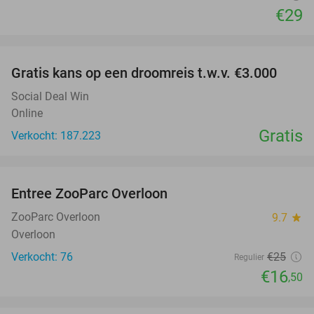
€29
favorite_border
Gratis kans op een droomreis t.w.v. €3.000
Social Deal Win
Online
Gratis
Verkocht: 187.223
favorite_border
Entree ZooParc Overloon
34%
NEW
TODAY
ZooParc Overloon
9.7
star
Overloon
Verkocht: 76
€25
Regulier
€16
,50