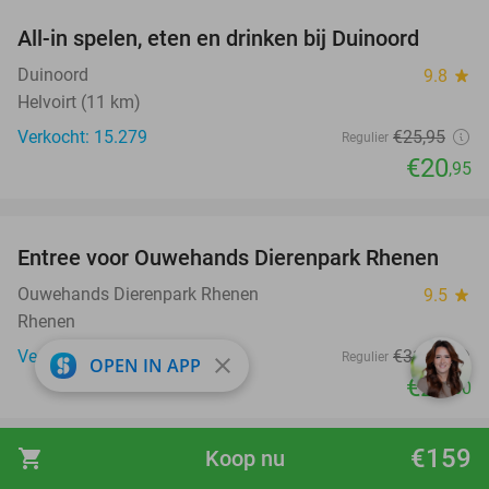
All-in spelen, eten en drinken bij Duinoord
19%
Duinoord
9.8
star
Helvoirt (11 km)
Verkocht: 15.279
€25
,95
Regulier
€20
,95
favorite_border
Entree voor Ouwehands Dierenpark Rhenen
19%
Ouwehands Dierenpark Rhenen
9.5
star
Rhenen
Verkocht: 3.943
€31
,50
Regulier
close
OPEN IN APP
€25
,50
€159
shopping_cart
Koop nu