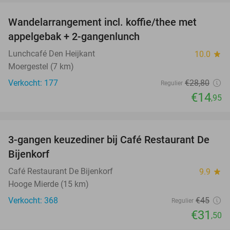
Wandelarrangement incl. koffie/thee met
48%
appelgebak + 2-gangenlunch
Lunchcafé Den Heijkant
10.0
star
Moergestel (7 km)
Verkocht: 177
€28
,80
Regulier
€14
,95
favorite_border
3-gangen keuzediner bij Café Restaurant De
30%
Bijenkorf
Café Restaurant De Bijenkorf
9.9
star
Hooge Mierde (15 km)
Verkocht: 368
€45
Regulier
€31
,50