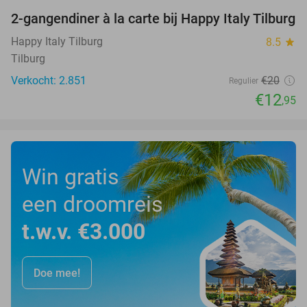
2-gangendiner à la carte bij Happy Italy Tilburg
35%
Happy Italy Tilburg
8.5
star
Tilburg
Verkocht: 2.851
€20
Regulier
€12
,95
Win gratis
een droomreis
t.w.v. €3.000
Doe mee!