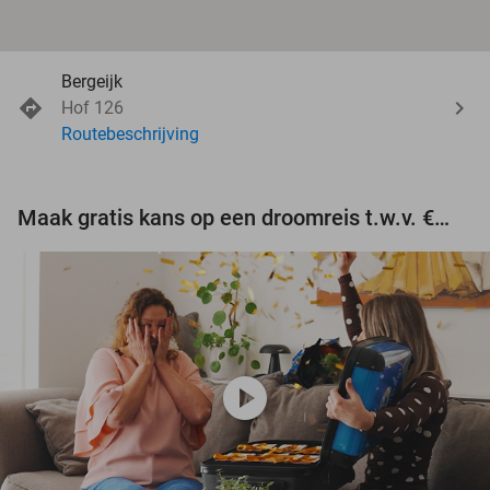
Bergeijk
Hof 126
Routebeschrijving
Maak gratis kans op een droomreis t.w.v. €3.000!
play_circle