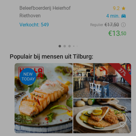
Beleefboerderij Heierhof
9.2
star
Riethoven
4 min.
directions_car
Verkocht: 549
€17
,50
Regulier
€13
,50
Populair bij mensen uit Tilburg:
37%
NEW
TODAY
favorite_border