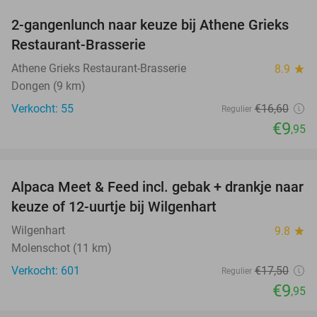
2-gangenlunch naar keuze bij Athene Grieks
40%
Restaurant-Brasserie
Athene Grieks Restaurant-Brasserie
8.9
star
Dongen (9 km)
Verkocht: 55
€16
,60
Regulier
€9
,95
favorite_border
Alpaca Meet & Feed incl. gebak + drankje naar
43%
keuze of 12-uurtje bij Wilgenhart
Wilgenhart
9.8
star
Molenschot (11 km)
Verkocht: 601
€17
,50
Regulier
€9
,95
favorite_border