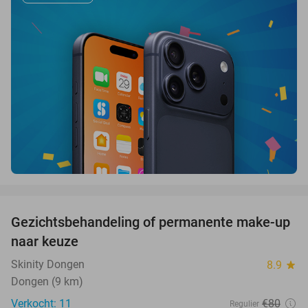
favorite_border
Gezichtsbehandeling of permanente make-up
64%
naar keuze
Skinity Dongen
8.9
star
Dongen (9 km)
Verkocht: 11
€80
Regulier