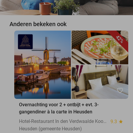
Anderen bekeken ook
42%
favorite_border
Overnachting voor 2 + ontbijt + evt. 3-
gangendiner à la carte in Heusden
Hotel-Restaurant In den Verdwaalde Koogel
9.3
star
Heusden (gemeente Heusden)