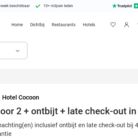
 week beschikbaar
10+ miljoen leden
Home
Dichtbij
Restaurants
Hotels
keyboard_arrow_down
>
Hotel Cocoon
or 2 + ontbijt + late check-out i
achting(en) inclusief ontbijt en late check-out bij
antie