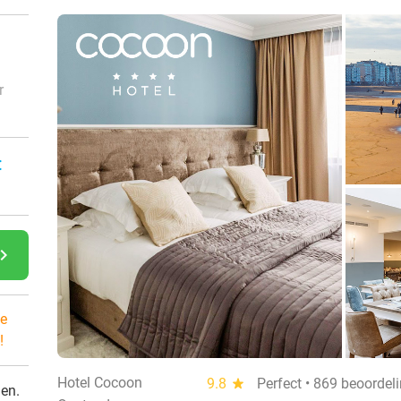
r
:
gate_next
e
!
Hotel Cocoon
9.8
star
Perfect • 869 beoordel
den.