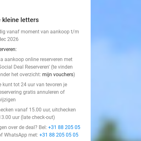
 kleine letters
dig vanaf moment van aankoop t/m
dec 2026
erveren:
a aankoop online reserveren met
Social Deal Reserveren' (te vinden
nder het overzicht:
mijn vouchers
)
e kunt tot 24 uur van tevoren je
eservering gratis annuleren of
ijzigen
hecken vanaf 15.00 uur, uitchecken
13.00 uur (late check-out)
gen over de deal? Bel:
+31 88 205 05
f WhatsApp met:
+31 88 205 05 05