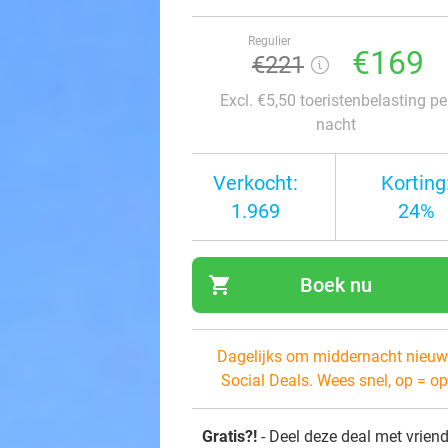
Regulier
€169
€221
Excl. €5,50 toeristenbelasting pe
nacht
Verkocht:
Korting
1.969
24%
shopping_cart
Boek nu
navi
Dagelijks om middernacht nieuw
Social Deals. Wees snel, op = op
Gratis?!
- Deel deze deal met vrien