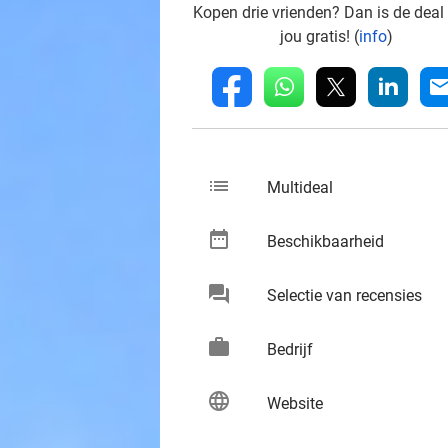
Kopen drie vrienden? Dan is de deal
jou gratis! (
info
)
whatsapp
linkedin
fb
mai
list
keybo
Multideal
date_range
keybo
Beschikbaarheid
chat
keybo
Selectie van recensies
work
keybo
Bedrijf
language
keybo
Website