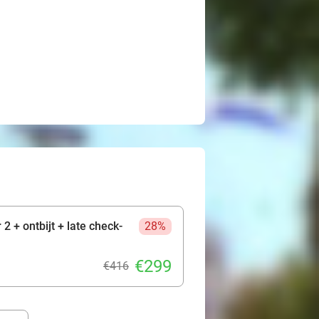
2 + ontbijt + late check-
28%
€299
€416