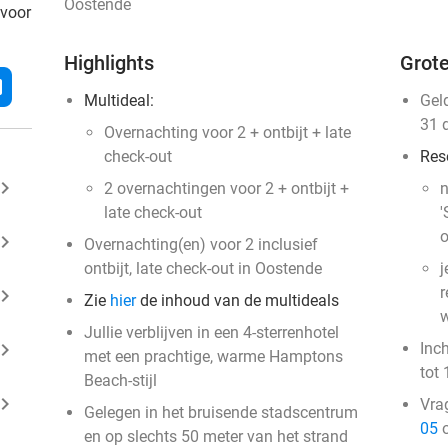
Oostende
 voor
Highlights
Grote
l
Multideal:
Gel
31 
Overnachting voor 2 + ontbijt + late
check-out
Res
ard_arrow_right
2 overnachtingen voor 2 + ontbijt +
n
late check-out
'
o
ard_arrow_right
Overnachting(en) voor 2 inclusief
ontbijt, late check-out in Oostende
j
r
ard_arrow_right
Zie
hier
de inhoud van de multideals
w
Jullie verblijven in een 4-sterrenhotel
ard_arrow_right
Inc
met een prachtige, warme Hamptons
tot 
Beach-stijl
ard_arrow_right
Vra
Gelegen in het bruisende stadscentrum
05
o
en op slechts 50 meter van het strand