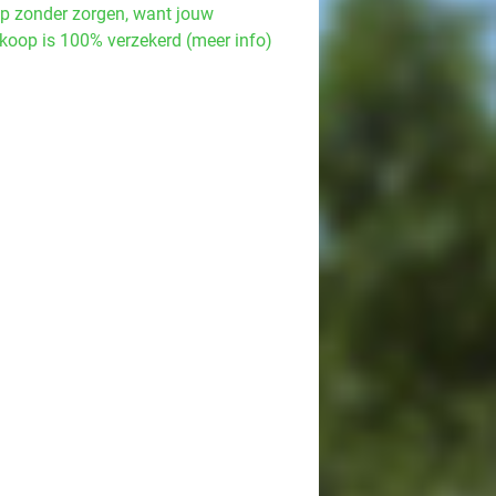
p zonder zorgen, want jouw
koop is 100% verzekerd (meer info)