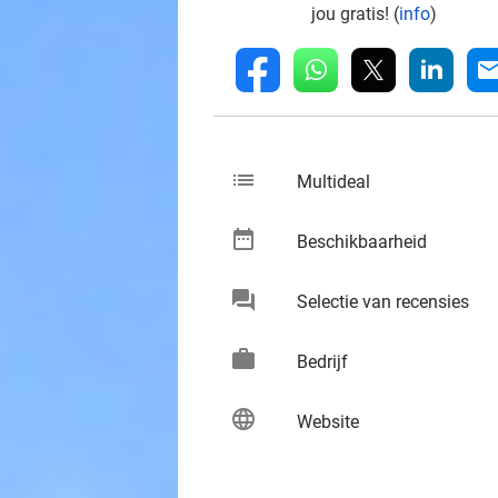
jou gratis! (
info
)
whatsapp
linkedin
fb
mai
list
keybo
Multideal
date_range
keybo
Beschikbaarheid
chat
keybo
Selectie van recensies
work
keybo
Bedrijf
language
keybo
Website