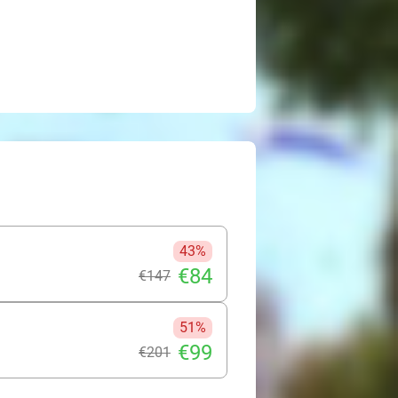
43%
€84
€147
51%
€99
€201