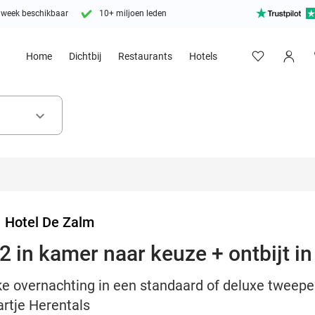
 week beschikbaar
10+ miljoen leden
Home
Dichtbij
Restaurants
Hotels
keyboard_arrow_down
>
Hotel De Zalm
 in kamer naar keuze + ontbijt in
jke overnachting in een standaard of deluxe tweep
artje Herentals