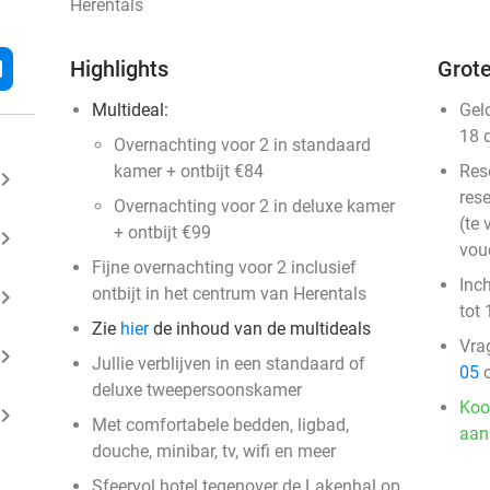
Herentals
l
Highlights
Grote
Multideal:
Gel
18 
Overnachting voor 2 in standaard
kamer + ontbijt €84
Res
ard_arrow_right
rese
Overnachting voor 2 in deluxe kamer
(te 
+ ontbijt €99
ard_arrow_right
vou
Fijne overnachting voor 2 inclusief
Inc
ontbijt in het centrum van Herentals
ard_arrow_right
tot 
Zie
hier
de inhoud van de multideals
Vra
ard_arrow_right
Jullie verblijven in een standaard of
05
o
deluxe tweepersoonskamer
Koo
ard_arrow_right
Met comfortabele bedden, ligbad,
aan
douche, minibar, tv, wifi en meer
Sfeervol hotel tegenover de Lakenhal op