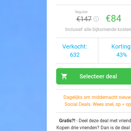
Regulier
€84
€147
Inclusief alle bijkomende koste
Verkocht:
Korting
632
43%
shopping_cart
Selecteer deal
navi
Dagelijks om middernacht nieuw
Social Deals. Wees snel, op = op
Gratis?!
- Deel deze deal met vrien
Kopen drie vrienden? Dan is de deal