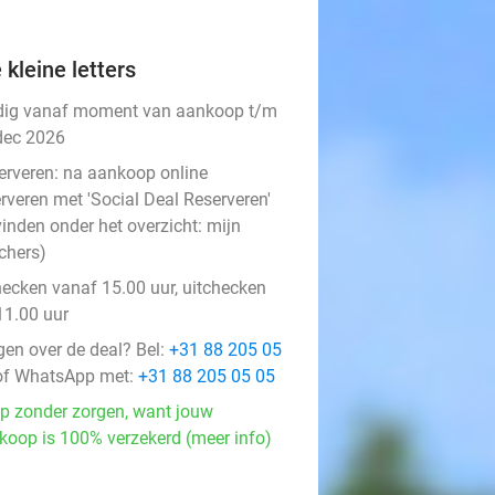
 kleine letters
dig vanaf moment van aankoop t/m
dec 2026
erveren:
na aankoop online
rveren met 'Social Deal Reserveren'
vinden onder het overzicht:
mijn
chers
)
hecken vanaf 15.00 uur, uitchecken
11.00 uur
gen over de deal? Bel:
+31 88 205 05
f WhatsApp met:
+31 88 205 05 05
p zonder zorgen, want jouw
koop is 100% verzekerd (meer info)