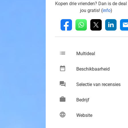
Kopen drie vrienden? Dan is de deal
jou gratis! (
info
)
whatsapp
linkedin
fb
mai
list
keybo
Multideal
date_range
keybo
Beschikbaarheid
chat
keybo
Selectie van recensies
work
keybo
Bedrijf
language
keybo
Website