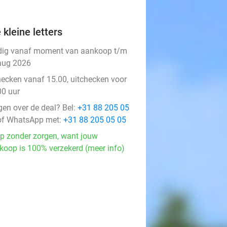
 kleine letters
dig vanaf moment van aankoop t/m
aug 2026
hecken vanaf 15.00, uitchecken voor
00 uur
gen over de deal? Bel:
+31 88 205 05
f WhatsApp met:
+31 88 205 05 05
p zonder zorgen, want jouw
koop is 100% verzekerd (meer info)