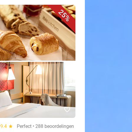
25%
favorite_border
9.4
star
Perfect • 288 beoordelingen