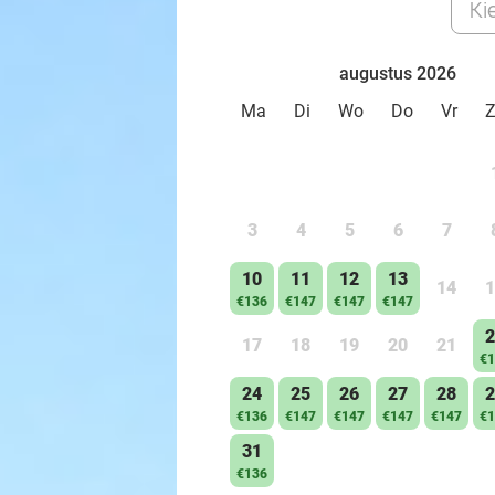
Ki
augustus 2026
Ma
Di
Wo
Do
Vr
3
4
5
6
7
10
11
12
13
14
1
€136
€147
€147
€147
2
17
18
19
20
21
€1
24
25
26
27
28
2
€136
€147
€147
€147
€147
€1
31
€136