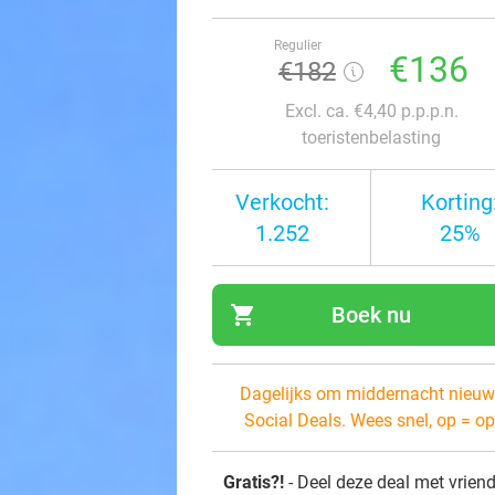
Regulier
€136
€182
Excl. ca. €4,40 p.p.p.n.
toeristenbelasting
Verkocht:
Korting
1.252
25%
shopping_cart
Boek nu
navi
Dagelijks om middernacht nieuw
Social Deals. Wees snel, op = op
Gratis?!
- Deel deze deal met vrien