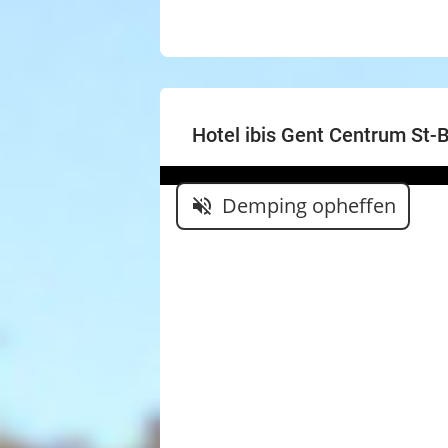
Hotel ibis Gent Centrum St-
Demping opheffen
volume_off