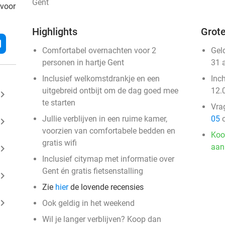
Gent
 voor
Highlights
Grote
l
Comfortabel overnachten voor 2
Gel
personen in hartje Gent
31 
Inclusief welkomstdrankje en een
Inc
uitgebreid ontbijt om de dag goed mee
12.
ard_arrow_right
te starten
Vra
Jullie verblijven in een ruime kamer,
05
o
ard_arrow_right
voorzien van comfortabele bedden en
Koo
gratis wifi
aan
ard_arrow_right
Inclusief citymap met informatie over
Gent én gratis fietsenstalling
ard_arrow_right
Zie
hier
de lovende recensies
ard_arrow_right
Ook geldig in het weekend
Wil je langer verblijven? Koop dan