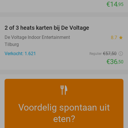
€14
,95
favorite_border
2 of 3 heats karten bij De Voltage
37%
De Voltage Indoor Entertainment
8.7
star
Tilburg
Verkocht: 1.621
€57
,50
Regulier
€36
,50
Voordelig spontaan uit
eten?