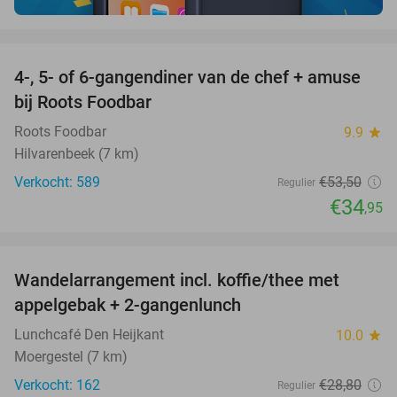
favorite_border
4-, 5- of 6-gangendiner van de chef + amuse
35%
bij Roots Foodbar
Roots Foodbar
9.9
star
Hilvarenbeek (7 km)
Verkocht: 589
€53
,50
Regulier
€34
,95
favorite_border
Wandelarrangement incl. koffie/thee met
48%
appelgebak + 2-gangenlunch
Lunchcafé Den Heijkant
10.0
star
Moergestel (7 km)
Verkocht: 162
€28
,80
Regulier