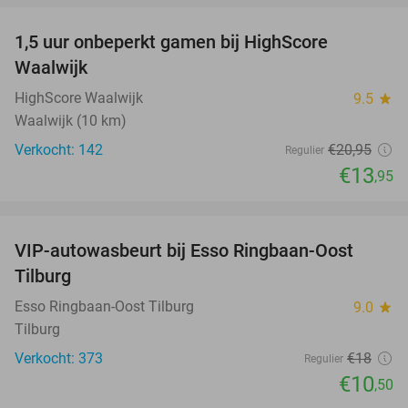
1,5 uur onbeperkt gamen bij HighScore
33%
Waalwijk
HighScore Waalwijk
9.5
star
Waalwijk (10 km)
Verkocht: 142
€20
,95
Regulier
€13
,95
favorite_border
VIP-autowasbeurt bij Esso Ringbaan-Oost
42%
Tilburg
Esso Ringbaan-Oost Tilburg
9.0
star
Tilburg
Verkocht: 373
€18
Regulier
€10
,50