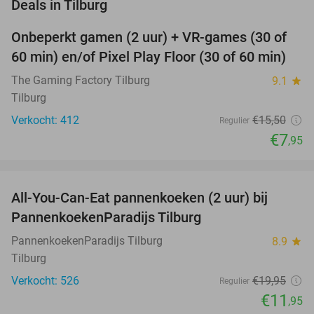
favorite_border
Deals in Tilburg
Onbeperkt gamen (2 uur) + VR-games (30 of
49%
60 min) en/of Pixel Play Floor (30 of 60 min)
The Gaming Factory Tilburg
9.1
star
Tilburg
Verkocht: 412
€15
,50
Regulier
€7
,95
favorite_border
All-You-Can-Eat pannenkoeken (2 uur) bij
40%
PannenkoekenParadijs Tilburg
PannenkoekenParadijs Tilburg
8.9
star
Tilburg
Verkocht: 526
€19
,95
Regulier
€11
,95