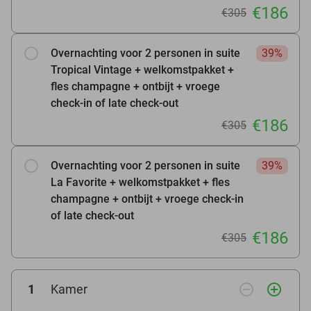
€186
€305
Overnachting voor 2 personen in suite
39%
Tropical Vintage + welkomstpakket +
fles champagne + ontbijt + vroege
check-in of late check-out
€186
€305
Overnachting voor 2 personen in suite
39%
La Favorite + welkomstpakket + fles
champagne + ontbijt + vroege check-in
of late check-out
€186
€305
remove_circle_outline
add_circle_outline
1
Kamer