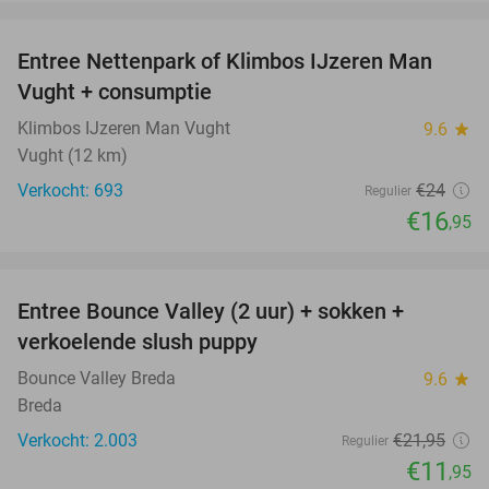
favorite_border
Entree Nettenpark of Klimbos IJzeren Man
29%
Vught + consumptie
Klimbos IJzeren Man Vught
9.6
star
Vught (12 km)
Verkocht: 693
€24
Regulier
€16
,95
favorite_border
Entree Bounce Valley (2 uur) + sokken +
46%
verkoelende slush puppy
Bounce Valley Breda
9.6
star
Breda
Verkocht: 2.003
€21
,95
Regulier
€11
,95