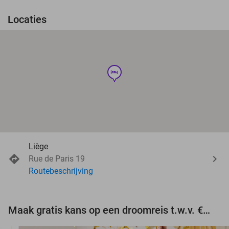
Locaties
hotel
Liège
Rue de Paris 19
Routebeschrijving
Maak gratis kans op een droomreis t.w.v. €3.000!