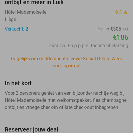
ontbijt en meer in Luik
Hôtel Mademoiselle
9.5
star
Liège
Verkocht: 2
€305
Regulier
€186
Excl. ca. €5 p.p.p.n. toeristenbelasting
Dagelijks om middernacht nieuwe Social Deals. Wees
snel, op = op!
In het kort
Voor 2 personen: geniet van een bijzonder nachtje weg bij
Hôtel Mademoiselle met welkomstpakket, fles champagne,
ontbijt en vroege check-in of late check-out inbegrepen
Reserveer jouw deal