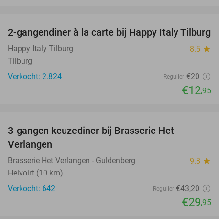
favorite_border
2-gangendiner à la carte bij Happy Italy Tilburg
35%
Happy Italy Tilburg
8.5
star
Tilburg
Verkocht: 2.824
€20
Regulier
€12
,95
favorite_border
3-gangen keuzediner bij Brasserie Het
31%
Verlangen
Brasserie Het Verlangen - Guldenberg
9.8
star
Helvoirt (10 km)
Verkocht: 642
€43
,20
Regulier
€29
,95