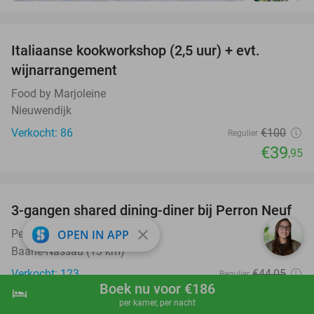
favorite_border
Italiaanse kookworkshop (2,5 uur) + evt.
60%
wijnarrangement
Food by Marjoleine
Nieuwendijk
Verkocht: 86
€100
Regulier
€39
,95
favorite_border
3-gangen shared dining-diner bij Perron Neuf
33%
close
Perron Neuf
OPEN IN APP
9.5
star
Baarle-Nassau (13 km)
Verkocht: 123
€44
,05
Regulier
Boek nu voor €186
€29
hotel
shopping_cart
Boek nu
navigate_next
,50
per kamer, per nacht