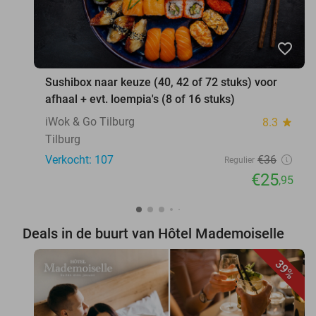
favorite_border
Sushibox naar keuze (40, 42 of 72 stuks) voor
afhaal + evt. loempia's (8 of 16 stuks)
iWok & Go Tilburg
8.3
star
Tilburg
Verkocht: 107
€36
Regulier
€25
,95
Deals in de buurt van Hôtel Mademoiselle
39%