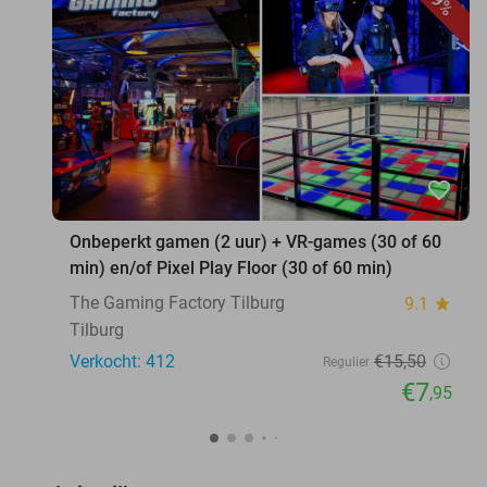
49%
favorite_border
Onbeperkt gamen (2 uur) + VR-games (30 of 60
min) en/of Pixel Play Floor (30 of 60 min)
The Gaming Factory Tilburg
9.1
star
Tilburg
Verkocht: 412
€15
,50
Regulier
€7
,95