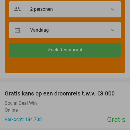
Zoek Restaurant
favorite_border
Gratis kans op een droomreis t.w.v. €3.000
Social Deal Win
Online
Gratis
Verkocht: 184.738
favorite_border