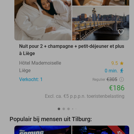
favorite_border
Nuit pour 2 + champagne + petit-déjeuner et plus
à Liège
Hôtel Mademoiselle
9.5
star
Liège
0 min.
directions_walk
Verkocht: 1
€305
Regulier
€186
Excl. ca. €5 p.p.p.n. toeristenbelasting
Populair bij mensen uit Tilburg: