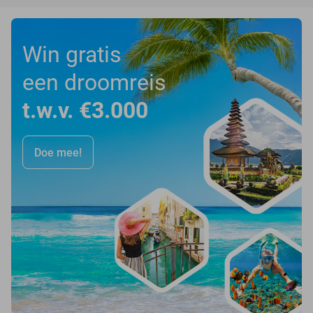
Win gratis
een droomreis
t.w.v. €3.000
Doe mee!