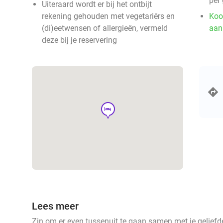
per
Uiteraard wordt er bij het ontbijt
rekening gehouden met vegetariërs en
Koo
(di)eetwensen of allergieën, vermeld
aan
deze bij je reservering
hotel
Lees meer
Zin om er even tussenuit te gaan samen met je geliefd