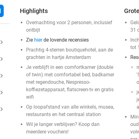
l
Highlights
Grote
Overnachting voor 2 personen, inclusief
Gel
ontbijt
31 
Zie
hier
de lovende recensies
Inc
ard_arrow_right
tot 
Prachtig 4-sterren boutiquehotel, aan de
grachten in hartje Amsterdam
Res
ard_arrow_right
Je verblijft in een comfortkamer (double
n
of twin) met comfortabel bed, badkamer
'
ard_arrow_right
met regendouche, Nespresso-
o
koffiezetapparaat, flatscreen-tv en gratis
ard_arrow_right
j
wifi
j
Op loopafstand van alle winkels, musea,
a
ard_arrow_right
restaurants en het centraal station
Min
Wil je langer verblijven? Koop dan
oud
meerdere vouchers!
vol