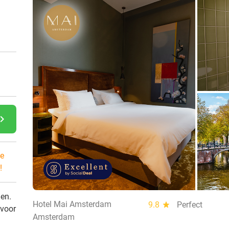
gate_next
e
!
den.
Hotel Mai Amsterdam
9.8
star
Perfect
 voor
Amsterdam