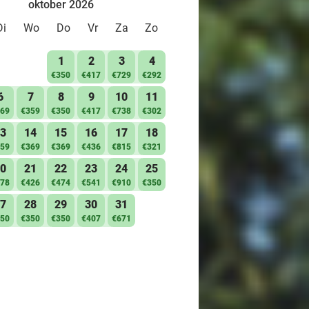
oktober 2026
Di
Wo
Do
Vr
Za
Zo
1
2
3
4
€350
€417
€729
€292
6
7
8
9
10
11
69
€359
€350
€417
€738
€302
3
14
15
16
17
18
59
€369
€369
€436
€815
€321
0
21
22
23
24
25
78
€426
€474
€541
€910
€350
7
28
29
30
31
50
€350
€350
€407
€671