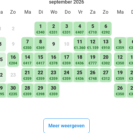
september 2026
Za
Zo
Ma
Di
Wo
Do
Vr
Za
Zo
Ma
1
2
3
4
5
6
1
2
€340
€331
€331
€407
€710
€292
7
8
11
12
13
5
8
9
9
10
€350
€369
€1.360
€1.159
€910
€359
€3
16
14
15
16
17
18
19
20
12
1
5
€204
€417
€417
€378
€359
€436
€777
€302
€350
€3
21
22
23
24
25
26
27
19
2
2
23
€359
€359
€359
€359
€436
€748
€312
€359
€3
9
30
28
29
30
26
2
95
€235
€359
€398
€359
€350
€3
Meer weergeven