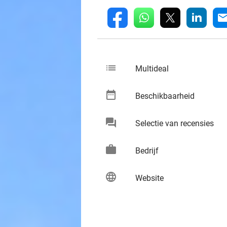
whatsapp
linkedin
fb
mai
list
keybo
Multideal
date_range
keybo
Beschikbaarheid
chat
keybo
Selectie van recensies
work
keybo
Bedrijf
language
keybo
Website