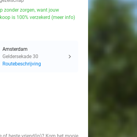
 gezelschap
p zonder zorgen, want jouw
koop is 100% verzekerd (meer info)
Amsterdam
Geldersekade 30
Routebeschrijving
e of beste vriend(in)? Kom het mooie