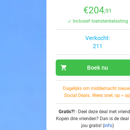
€204
,91
Inclusief toeristenbelasting
Verkocht:
211
shopping_cart
Boek nu
navi
Dagelijks om middernacht nieuw
Social Deals. Wees snel, op = op
Gratis?!
- Deel deze deal met vrien
Kopen drie vrienden? Dan is de deal
jou gratis! (
info
)