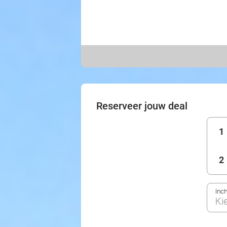
Reserveer jouw deal
1
2
Inc
Ki