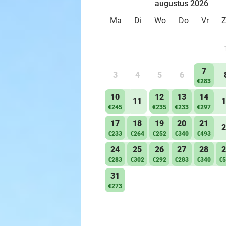
augustus 2026
Ma
Di
Wo
Do
Vr
7
3
4
5
6
€283
10
12
13
14
11
1
€245
€235
€233
€297
17
18
19
20
21
2
€233
€264
€252
€340
€493
24
25
26
27
28
2
€283
€302
€292
€283
€340
€5
31
€273