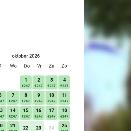
oktober 2026
Di
Wo
Do
Vr
Za
Zo
1
2
3
4
€247
€247
€247
€247
6
7
8
9
10
11
47
€247
€247
€247
€247
€247
3
14
15
16
17
18
47
€247
€247
€247
€247
€247
0
21
25
22
23
24