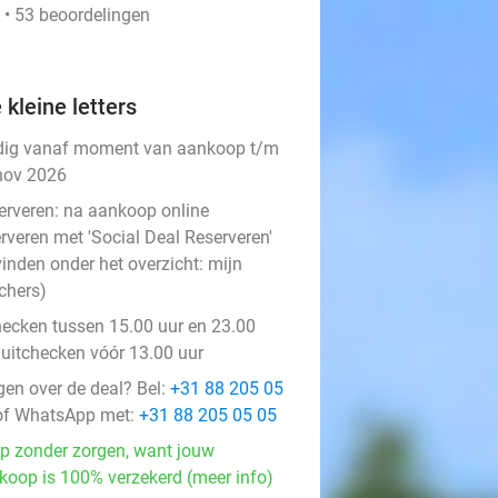
 • 53 beoordelingen
 kleine letters
dig vanaf moment van aankoop t/m
nov 2026
erveren:
na aankoop online
rveren met 'Social Deal Reserveren'
vinden onder het overzicht:
mijn
chers
)
hecken tussen 15.00 uur en 23.00
, uitchecken vóór 13.00 uur
gen over de deal? Bel:
+31 88 205 05
f WhatsApp met:
+31 88 205 05 05
p zonder zorgen, want jouw
koop is 100% verzekerd (meer info)