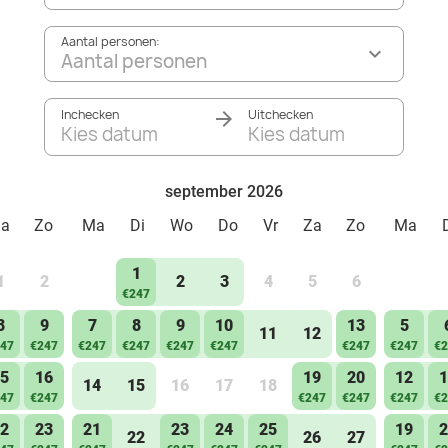
Aantal personen:
Aantal personen
Inchecken
Uitchecken
Kies datum
Kies datum
september 2026
Za
Zo
Ma
Di
Wo
Do
Vr
Za
Zo
Ma
1
1
2
2
3
4
5
6
€247
8
9
7
8
9
10
13
5
11
12
47
€247
€247
€247
€247
€247
€247
€247
€2
5
16
19
20
12
1
14
15
16
17
18
47
€247
€247
€247
€247
€2
2
23
21
23
24
25
19
2
22
26
27