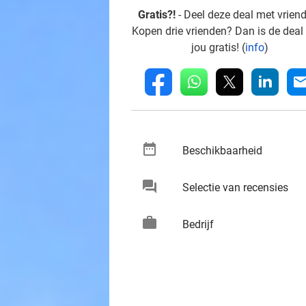
Gratis?!
- Deel deze deal met vrien
Kopen drie vrienden? Dan is de deal
jou gratis! (
info
)
whatsapp
linkedin
fb
mai
date_range
keybo
Beschikbaarheid
chat
keybo
Selectie van recensies
work
keybo
Bedrijf