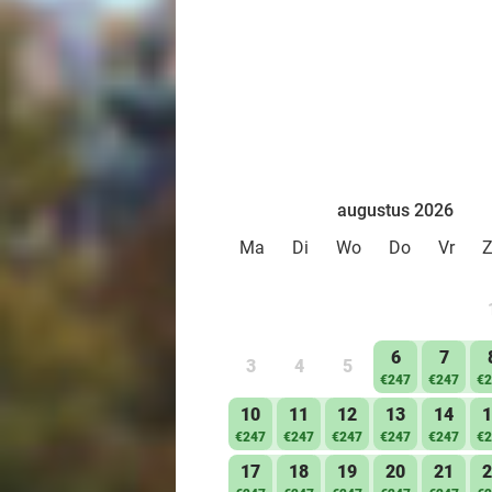
augustus 2026
Ma
Di
Wo
Do
Vr
6
7
3
4
5
€247
€247
€2
10
11
12
13
14
1
€247
€247
€247
€247
€247
€2
17
18
19
20
21
2