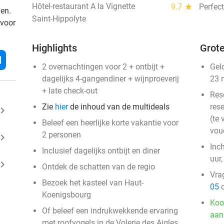
Hôtel-restaurant A la Vignette
9.7
star
Perfect
den.
Saint-Hippolyte
 voor
Highlights
Grote
l
2 overnachtingen voor 2 + ontbijt +
Gel
dagelijks 4-gangendiner + wijnproeverij
23 
+ late check-out
Res
Zie
hier
de inhoud van de multideals
rese
ard_arrow_right
(te 
Beleef een heerlijke korte vakantie voor
vou
2 personen
ard_arrow_right
Inc
Inclusief dagelijks ontbijt en diner
uur
ard_arrow_right
Ontdek de schatten van de regio
Vra
Bezoek het kasteel van Haut-
05
o
Koenigsbourg
Koo
Of beleef een indrukwekkende ervaring
aan
met roofvogels in de Volerie des Aigles