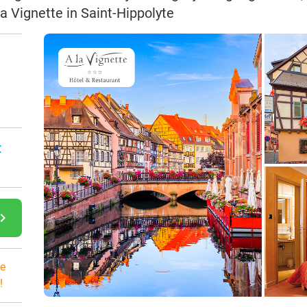
la Vignette in Saint-Hippolyte
:
gate_next
e
!