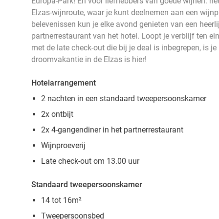
Europa-Park! En voor liefhebbers van goede wijnen: het
Elzas-wijnroute, waar je kunt deelnemen aan een wijnpr
belevenissen kun je elke avond genieten van een heerli
partnerrestaurant van het hotel. Loopt je verblijf ten ei
met de late check-out die bij je deal is inbegrepen, is 
droomvakantie in de Elzas is hier!
Hotelarrangement
2 nachten in een standaard tweepersoonskamer
2x ontbijt
2x 4-gangendiner in het partnerrestaurant
Wijnproeverij
Late check-out om 13.00 uur
Standaard tweepersoonskamer
14 tot 16m
²
Tweepersoonsbed