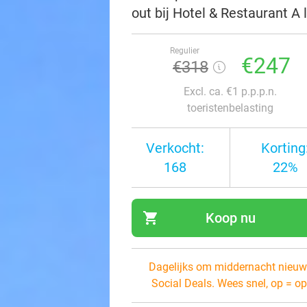
out bij Hotel & Restaurant A 
Regulier
€247
€318
Excl. ca. €1 p.p.p.n.
toeristenbelasting
Verkocht:
Korting
168
22%
shopping_cart
Koop nu
navi
Dagelijks om middernacht nieuw
Social Deals. Wees snel, op = op