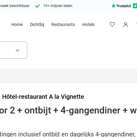
 week beschikbaar
10+ miljoen leden
Home
Dichtbij
Restaurants
Hotels
keyboard_arrow_down
>
Hôtel-restaurant A la Vignette
 2 + ontbijt + 4-gangendiner + wi
ngen inclusief ontbijt en dagelijks 4-gangendiner, 