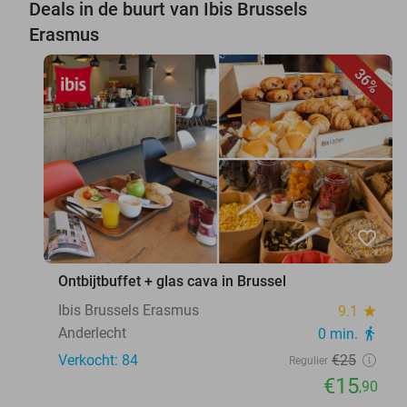
Deals in de buurt van Ibis Brussels
Erasmus
36%
favorite_border
Ontbijtbuffet + glas cava in Brussel
Ibis Brussels Erasmus
9.1
star
Anderlecht
0 min.
directions_walk
Verkocht: 84
€25
Regulier
€15
,90