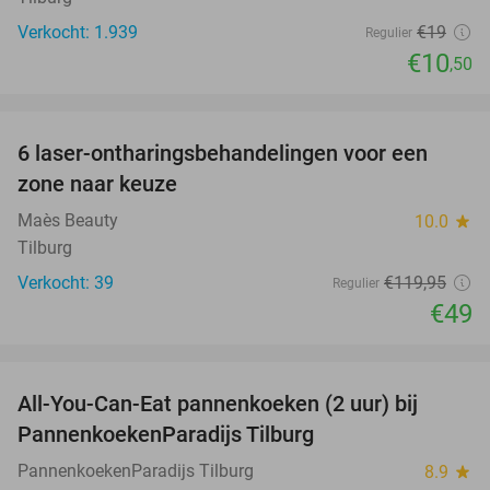
Verkocht: 1.939
€19
Regulier
€10
,50
favorite_border
6 laser-ontharingsbehandelingen voor een
59%
zone naar keuze
Maès Beauty
10.0
star
Tilburg
Verkocht: 39
€119
,95
Regulier
€49
favorite_border
All-You-Can-Eat pannenkoeken (2 uur) bij
40%
PannenkoekenParadijs Tilburg
PannenkoekenParadijs Tilburg
8.9
star