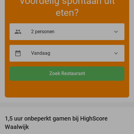
Voordelig spontaan uit
eten?
Zoek Restaurant
favorite_border
1,5 uur onbeperkt gamen bij HighScore
33%
Waalwijk