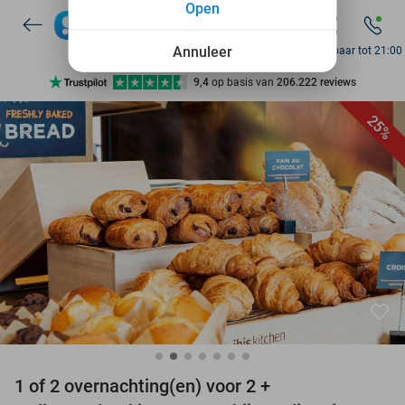
Open
7 dagen per week beschikbaar
10+ miljoen leden
Annuleer
Bereikbaar tot 21:00
9,4
op basis van
206.222 reviews
Ontdek 15.000+ deals
25%
7 dagen per week beschikbaar
10+ miljoen leden
favorite_border
1 of 2 overnachting(en) voor 2 +