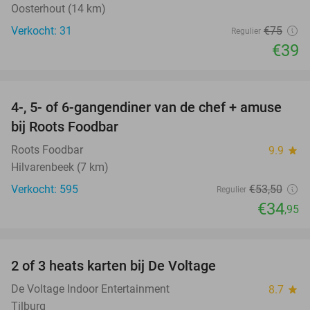
Oosterhout (14 km)
Verkocht: 31
€75
Regulier
€39
favorite_border
4-, 5- of 6-gangendiner van de chef + amuse
35%
bij Roots Foodbar
Roots Foodbar
9.9
star
Hilvarenbeek (7 km)
Verkocht: 595
€53
,50
Regulier
€34
,95
favorite_border
2 of 3 heats karten bij De Voltage
37%
De Voltage Indoor Entertainment
8.7
star
Tilburg