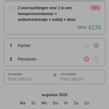
2 overnachtingen voor 2 in een
13%
tweepersoonskamer +
welkomstdrankje + ontbijt + diner
€270
€310
remove_circle_outline
add_circle_outline
1
Kamer
remove_circle_outline
add_circle_outline
2
Personen
Inchecken
Uitchecken
Kies datum
Kies datum
augustus 2026
Ma
Di
Wo
Do
Vr
Za
Zo