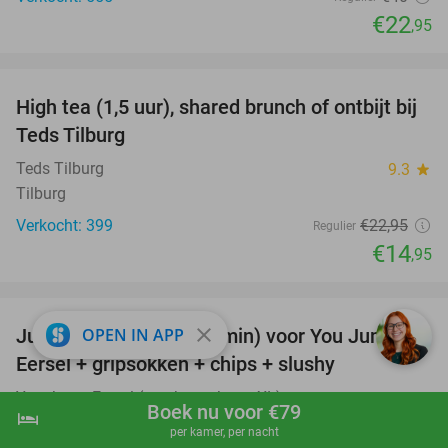
€22
,95
favorite_border
High tea (1,5 uur), shared brunch of ontbijt bij
35%
Teds Tilburg
Teds Tilburg
9.3
star
Tilburg
Verkocht: 399
€22
,95
Regulier
€14
,95
favorite_border
close
Jump ticket (90 of 120 min) voor You Jump
OPEN IN APP
61%
Eersel + gripsokken + chips + slushy
You Jump Eersel (voorheen Jump XL)
9.8
star
Boek nu voor €79
hotel
shopping_cart
Boek nu
navigate_next
Eersel
per kamer, per nacht