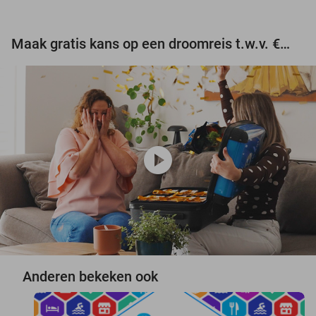
Maak gratis kans op een droomreis t.w.v. €3.000!
play_circle
Anderen bekeken ook