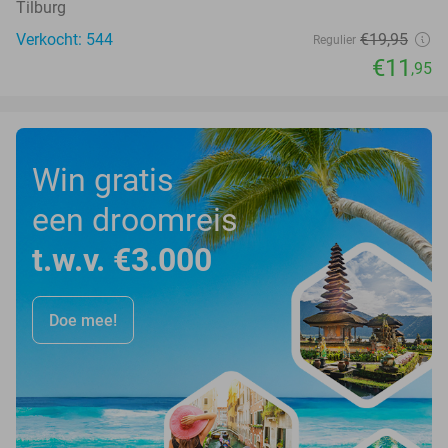
Tilburg
Verkocht: 544
€19
,95
Regulier
€11
,95
Win gratis
een droomreis
t.w.v. €3.000
Doe mee!