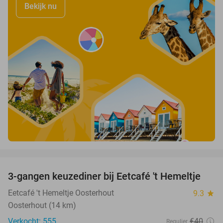
Bekijk nu
favorite_border
3-gangen keuzediner bij Eetcafé 't Hemeltje
43%
Eetcafé 't Hemeltje Oosterhout
9.3
star
Oosterhout (14 km)
Verkocht: 555
€40
Regulier