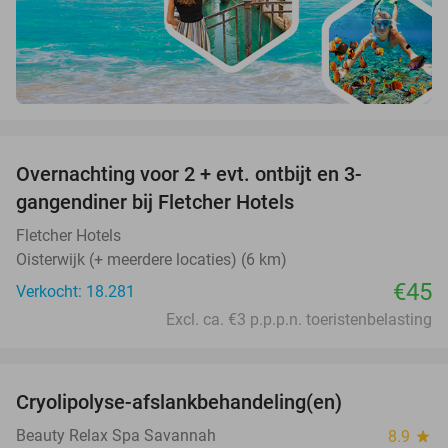
favorite_border
Overnachting voor 2 + evt. ontbijt en 3-
gangendiner bij Fletcher Hotels
Fletcher Hotels
Oisterwijk (+ meerdere locaties) (6 km)
€45
Verkocht: 18.281
Excl. ca. €3 p.p.p.n. toeristenbelasting
favorite_border
Cryolipolyse-afslankbehandeling(en)
48%
Beauty Relax Spa Savannah
8.9
star