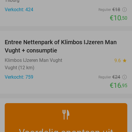
Tilburg
Verkocht: 424
€18
Regulier
€10
,50
favorite_border
Entree Nettenpark of Klimbos IJzeren Man
29%
Vught + consumptie
Klimbos IJzeren Man Vught
9.6
star
Vught (12 km)
Verkocht: 759
€24
Regulier
€16
,95