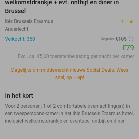
welkomstdrankje + evt. ontbijt en diner in
Brussel
Ibis Brussels Erasmus
9.1
star
Anderlecht
Verkocht: 350
€105
Regulier
€79
Excl. ca. €5,60 toeristenbelasting per nacht per kamer
Dagelijks om middernacht nieuwe Social Deals. Wees
snel, op = op!
In het kort
Voor 2 personen: 1 of 2 comfortabele overnachting(en) in
een tweepersoonskamer in het ibis Brussels Erasmus hotel,
inclusief welkomstdrankje en eventueel ontbijt en diner