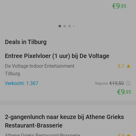
€9
,95
favorite_border
Deals in Tilburg
Entree Pixelvloer (1 uur) bij De Voltage
49%
De Voltage Indoor Entertainment
8.7
star
Tilburg
Verkocht: 1.367
€19
,50
Regulier
€9
,95
favorite_border
2-gangenlunch naar keuze bij Athene Grieks
40%
NEW
Restaurant-Brasserie
TODAY
Athene Grieks Restaurant-Brasserie
8.9
star