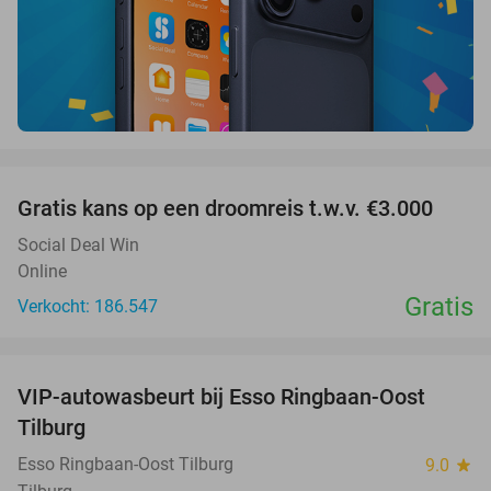
favorite_border
Gratis kans op een droomreis t.w.v. €3.000
Social Deal Win
Online
Gratis
Verkocht: 186.547
favorite_border
VIP-autowasbeurt bij Esso Ringbaan-Oost
42%
Tilburg
Esso Ringbaan-Oost Tilburg
9.0
star