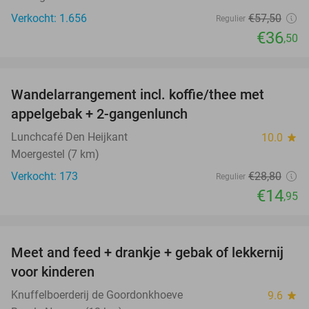
Verkocht: 1.656
€57
,50
Regulier
€36
,50
favorite_border
Wandelarrangement incl. koffie/thee met
48%
appelgebak + 2-gangenlunch
Lunchcafé Den Heijkant
10.0
star
Moergestel (7 km)
Verkocht: 173
€28
,80
Regulier
€14
,95
favorite_border
Meet and feed + drankje + gebak of lekkernij
25%
voor kinderen
Knuffelboerderij de Goordonkhoeve
9.6
star