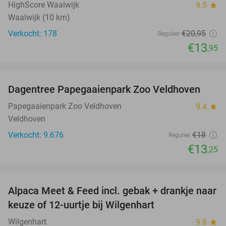
HighScore Waalwijk
9.5
star
Waalwijk (10 km)
Verkocht: 178
€20
,95
Regulier
€13
,95
favorite_border
Dagentree Papegaaienpark Zoo Veldhoven
26%
Papegaaienpark Zoo Veldhoven
9.4
star
Veldhoven
Verkocht: 9.676
€18
Regulier
€13
,25
favorite_border
Alpaca Meet & Feed incl. gebak + drankje naar
43%
keuze of 12-uurtje bij Wilgenhart
Wilgenhart
9.8
star