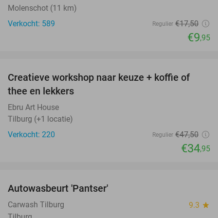
Molenschot (11 km)
Verkocht: 589
€17
,50
Regulier
€9
,95
favorite_border
Creatieve workshop naar keuze + koffie of
26%
thee en lekkers
Ebru Art House
Tilburg (+1 locatie)
Verkocht: 220
€47
,50
Regulier
€34
,95
favorite_border
Autowasbeurt 'Pantser'
45%
Carwash Tilburg
9.3
star
Tilburg