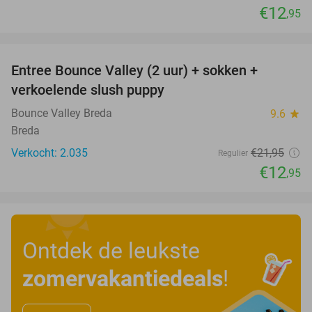
€12
,95
favorite_border
Entree Bounce Valley (2 uur) + sokken +
41%
verkoelende slush puppy
Bounce Valley Breda
9.6
star
Breda
Verkocht: 2.035
€21
,95
Regulier
€12
,95
Ontdek de leukste
zomervakantiedeals
!