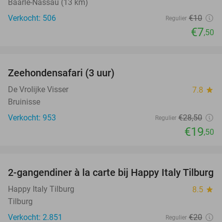
Baarle-Nassau (13 km)
Verkocht: 506
€10
Regulier
€7
,50
favorite_border
Zeehondensafari (3 uur)
32%
De Vrolijke Visser
7.8
star
Bruinisse
Verkocht: 953
€28
,50
Regulier
€19
,50
favorite_border
2-gangendiner à la carte bij Happy Italy Tilburg
35%
Happy Italy Tilburg
8.5
star
Tilburg
Verkocht: 2.851
€20
Regulier