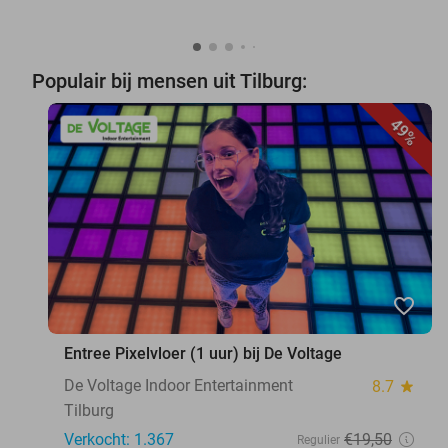
Populair bij mensen uit Tilburg:
49%
favorite_border
Entree Pixelvloer (1 uur) bij De Voltage
De Voltage Indoor Entertainment
8.7
star
Tilburg
Verkocht: 1.367
€19
,50
Regulier