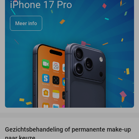
iPhone 17 Pro
Meer info
favorite_border
Gezichtsbehandeling of permanente make-up
64%
naar keuze