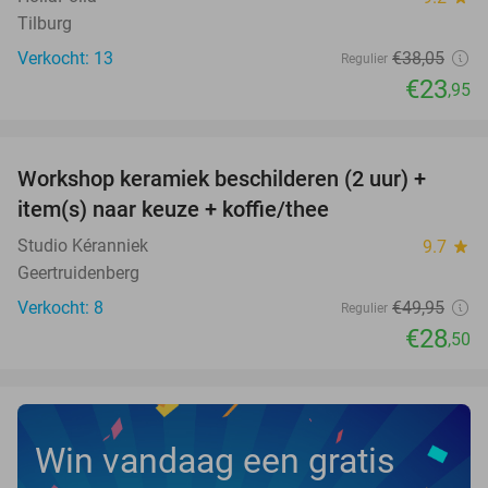
Tilburg
Verkocht: 13
€38
,05
Regulier
€23
,95
favorite_border
Workshop keramiek beschilderen (2 uur) +
43%
NEW
item(s) naar keuze + koffie/thee
TODAY
Studio Kéranniek
9.7
star
Geertruidenberg
Verkocht: 8
€49
,95
Regulier
€28
,50
Win vandaag een gratis