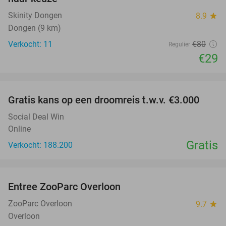
Skinity Dongen
8.9
star
Dongen (9 km)
Verkocht: 11
€80
Regulier
€29
favorite_border
Gratis kans op een droomreis t.w.v. €3.000
Social Deal Win
Online
Gratis
Verkocht: 188.200
favorite_border
Entree ZooParc Overloon
34%
NEW
TODAY
ZooParc Overloon
9.7
star
Overloon