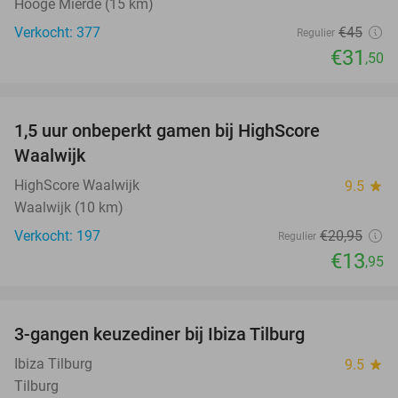
Hooge Mierde (15 km)
Verkocht: 377
€45
Regulier
€31
,50
favorite_border
1,5 uur onbeperkt gamen bij HighScore
33%
Waalwijk
HighScore Waalwijk
9.5
star
Waalwijk (10 km)
Verkocht: 197
€20
,95
Regulier
€13
,95
favorite_border
3-gangen keuzediner bij Ibiza Tilburg
33%
Ibiza Tilburg
9.5
star
Tilburg