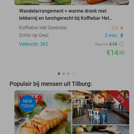
Wandelarrangement + warme drank met
lekkernij en lunchgerecht bij Koffiebar Het
Gerendal
Koffiebar Het Gerendal
9.8
star
Schin op Geul
3 min.
directions_walk
Verkocht: 362
€18
Regulier
€14
,50
Populair bij mensen uit Tilburg:
37%
NEW
TODAY