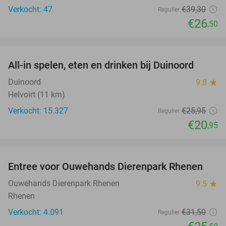
Verkocht: 47
€39
,30
Regulier
€26
,50
favorite_border
All-in spelen, eten en drinken bij Duinoord
19%
Duinoord
9.8
star
Helvoirt (11 km)
Verkocht: 15.327
€25
,95
Regulier
€20
,95
favorite_border
Entree voor Ouwehands Dierenpark Rhenen
19%
Ouwehands Dierenpark Rhenen
9.5
star
Rhenen
Verkocht: 4.091
€31
,50
Regulier