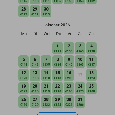
€115
€113
€111
€105
€150
€153
€102
28
29
30
€113
€111
€115
oktober 2026
Ma
Di
Wo
Do
Vr
Za
Zo
1
2
3
4
€111
€150
€163
€128
5
6
7
8
9
10
11
€144
€143
€135
€116
€140
€163
€137
12
13
14
15
16
18
17
€120
€118
€118
€118
€203
€123
19
20
21
22
23
24
25
€122
€120
€119
€118
€163
€173
€108
26
27
28
29
30
31
€120
€120
€122
€123
€226
€206