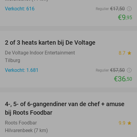
Verkocht: 616
€17
,50
Regulier
€9
,95
favorite_border
2 of 3 heats karten bij De Voltage
37%
De Voltage Indoor Entertainment
8.7
star
Tilburg
Verkocht: 1.681
€57
,50
Regulier
€36
,50
favorite_border
4-, 5- of 6-gangendiner van de chef + amuse
35%
bij Roots Foodbar
Roots Foodbar
9.9
star
Hilvarenbeek (7 km)