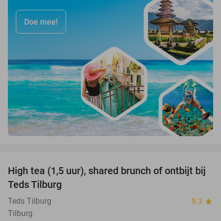
Doe mee!
favorite_border
High tea (1,5 uur), shared brunch of ontbijt bij
35%
Teds Tilburg
Teds Tilburg
9.3
star
Tilburg