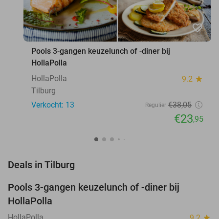
favorite_border
Pools 3-gangen keuzelunch of -diner bij
HollaPolla
HollaPolla
9.2
star
Tilburg
Verkocht: 13
€38
,05
Regulier
€23
,95
favorite_border
Deals in Tilburg
Pools 3-gangen keuzelunch of -diner bij
37%
NEW
HollaPolla
TODAY
HollaPolla
9.2
star