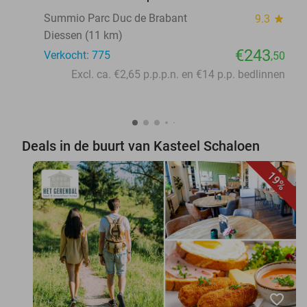
Summio Parc Duc de Brabant
9.3
star
Diessen (11 km)
€243
Verkocht: 775
,50
Excl. ca. €2,65 p.p.p.n. en €14 p.p. bedlinnen
Deals in de buurt van Kasteel Schaloen
19%
favorite_border