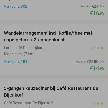
Verkocht: 802
€24
Regulier
€16
,95
favorite_border
Wandelarrangement incl. koffie/thee met
48%
appelgebak + 2-gangenlunch
Lunchcafé Den Heijkant
10.0
star
Moergestel (7 km)
Verkocht: 181
€28
,80
Regulier
€14
,95
favorite_border
3-gangen keuzediner bij Café Restaurant De
30%
Bijenkorf
Café Restaurant De Bijenkorf
9.9
star