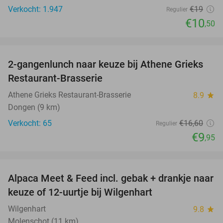
Verkocht: 1.947
€19
Regulier
€10
,50
favorite_border
2-gangenlunch naar keuze bij Athene Grieks
40%
Restaurant-Brasserie
Athene Grieks Restaurant-Brasserie
8.9
star
Dongen (9 km)
Verkocht: 65
€16
,60
Regulier
€9
,95
favorite_border
Alpaca Meet & Feed incl. gebak + drankje naar
43%
keuze of 12-uurtje bij Wilgenhart
Wilgenhart
9.8
star
Molenschot (11 km)