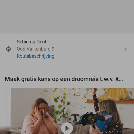
Schin op Geul
Oud Valkenburg 9
Routebeschrijving
Maak gratis kans op een droomreis t.w.v. €3.000!
play_circle