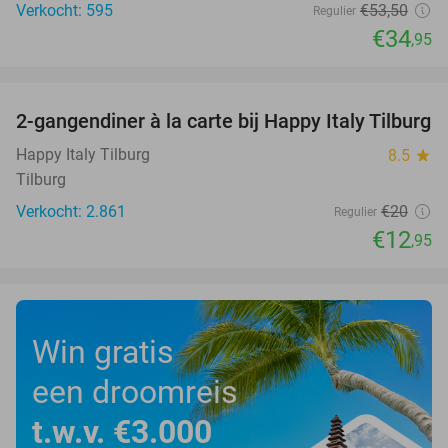
Verkocht: 595
€53
,50
Regulier
€34
,95
favorite_border
2-gangendiner à la carte bij Happy Italy Tilburg
35%
Happy Italy Tilburg
8.5
star
Tilburg
Verkocht: 2.861
€20
Regulier
€12
,95
Win gratis
een droomreis
t.w.v. €3.000