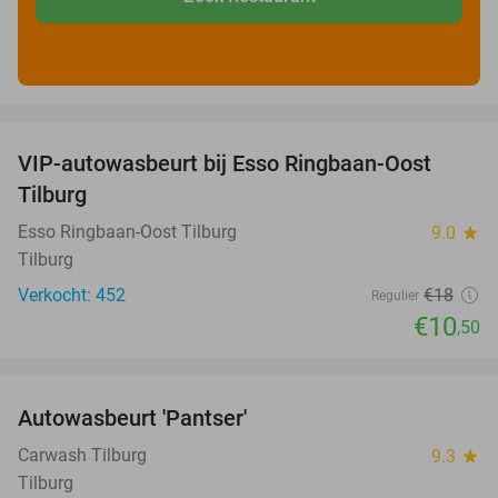
favorite_border
VIP-autowasbeurt bij Esso Ringbaan-Oost
42%
Tilburg
Esso Ringbaan-Oost Tilburg
9.0
star
Tilburg
Verkocht: 452
€18
Regulier
€10
,50
favorite_border
Autowasbeurt 'Pantser'
45%
Carwash Tilburg
9.3
star
Tilburg