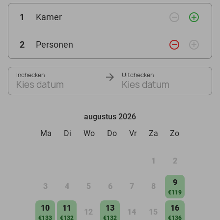
remove_circle_outline
add_circle_outline
1
Kamer
remove_circle_outline
add_circle_outline
2
Personen
Inchecken
Uitchecken
Kies datum
Kies datum
augustus 2026
Ma
Di
Wo
Do
Vr
Za
Zo
1
2
9
3
4
5
6
7
8
€119
10
11
13
16
12
14
15
€133
€132
€132
€136