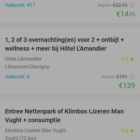
Verkocht: 417
€22
,95
Regulier
€14
,95
favorite_border
1, 2 of 3 overnachting(en) voor 2 + ontbijt +
32%
NEW
wellness + meer bij Hôtel L'Amandier
TODAY
Hôtel L'Amandier
9.9
star
Libramont-Chevigny
Verkocht: 6
€191
Regulier
€129
favorite_border
Entree Nettenpark of Klimbos IJzeren Man
29%
Vught + consumptie
Klimbos IJzeren Man Vught
9.6
star
Vught (12 km)