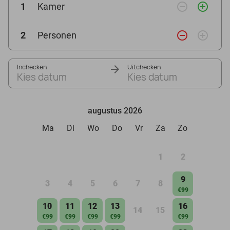
remove_circle_outline
add_circle_outline
1
Kamer
remove_circle_outline
add_circle_outline
2
Personen
Inchecken
Uitchecken
Kies datum
Kies datum
augustus 2026
Ma
Di
Wo
Do
Vr
Za
Zo
1
2
9
3
4
5
6
7
8
€99
10
11
12
13
16
14
15
€99
€99
€99
€99
€99