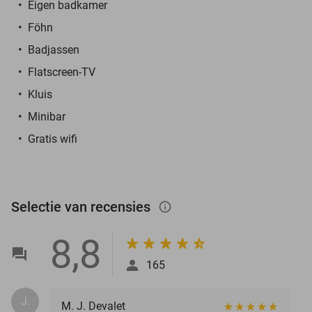
Eigen badkamer
Föhn
Badjassen
Flatscreen-TV
Kluis
Minibar
Gratis wifi
Selectie van recensies
info_outlined
8,8
165
J.
M. J. Devalet