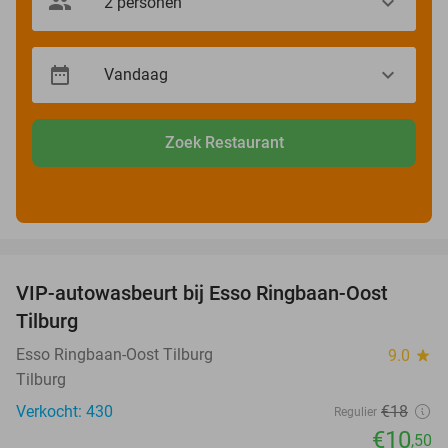
Zoek Restaurant
favorite_border
VIP-autowasbeurt bij Esso Ringbaan-Oost
42%
Tilburg
Esso Ringbaan-Oost Tilburg
9.0
star
Tilburg
Verkocht: 430
€18
Regulier
€10
,50