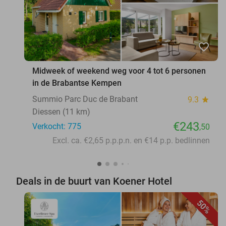
favorite_border
Midweek of weekend weg voor 4 tot 6 personen
in de Brabantse Kempen
Summio Parc Duc de Brabant
9.3
star
Diessen (11 km)
€243
Verkocht: 775
,50
Excl. ca. €2,65 p.p.p.n. en €14 p.p. bedlinnen
Deals in de buurt van Koener Hotel
50%