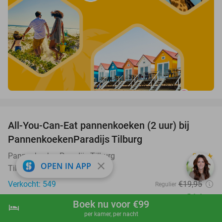
favorite_border
All-You-Can-Eat pannenkoeken (2 uur) bij
40%
PannenkoekenParadijs Tilburg
PannenkoekenParadijs Tilburg
8.9
star
close
OPEN IN APP
Tilburg
Verkocht: 549
€19
,95
Regulier
€11
,95
Boek nu voor €99
hotel
shopping_cart
Boek nu
navigate_next
favorite_border
per kamer, per nacht