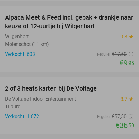
favorite_border
Alpaca Meet & Feed incl. gebak + drankje naar
43%
keuze of 12-uurtje bij Wilgenhart
Wilgenhart
9.8
star
Molenschot (11 km)
Verkocht: 603
€17
,50
Regulier
€9
,95
favorite_border
2 of 3 heats karten bij De Voltage
37%
De Voltage Indoor Entertainment
8.7
star
Tilburg
Verkocht: 1.672
€57
,50
Regulier
€36
,50
favorite_border