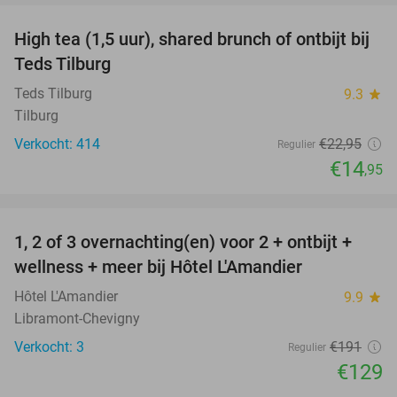
High tea (1,5 uur), shared brunch of ontbijt bij
35%
Teds Tilburg
Teds Tilburg
9.3
star
Tilburg
Verkocht: 414
€22
,95
Regulier
€14
,95
favorite_border
1, 2 of 3 overnachting(en) voor 2 + ontbijt +
32%
NEW
wellness + meer bij Hôtel L'Amandier
TODAY
Hôtel L'Amandier
9.9
star
Libramont-Chevigny
Verkocht: 3
€191
Regulier
€129