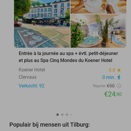
favorite_border
Entrée à la journée au spa + évtl. petit-déjeuner
et plus au Spa Cinq Mondes du Koener Hotel
Koener Hotel
8.8
star
Clervaux
0 min.
directions_walk
Verkocht: 92
€50
Regulier
€24
,90
Populair bij mensen uit Tilburg: