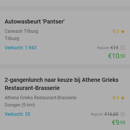
favorite_border
Autowasbeurt 'Pantser'
45%
Carwash Tilburg
9.3
star
Tilburg
Verkocht: 1.943
€19
Regulier
€10
,50
favorite_border
2-gangenlunch naar keuze bij Athene Grieks
40%
Restaurant-Brasserie
Athene Grieks Restaurant-Brasserie
8.9
star
Dongen (9 km)
Verkocht: 55
€16
,60
Regulier
€9
,95