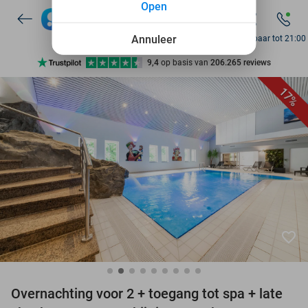
Open
7 dagen per week beschikbaar
10+ miljoen leden
Annuleer
Bereikbaar tot 21:00
9,4
op basis van
206.265 reviews
Ontdek 15.000+ deals
17%
7 dagen per week beschikbaar
10+ miljoen leden
favorite_border
Overnachting voor 2 + toegang tot spa + late