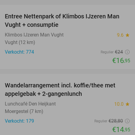
favorite_border
Entree Nettenpark of Klimbos IJzeren Man
29%
Vught + consumptie
Klimbos IJzeren Man Vught
9.6
star
Vught (12 km)
Verkocht: 774
€24
Regulier
€16
,95
favorite_border
Wandelarrangement incl. koffie/thee met
48%
appelgebak + 2-gangenlunch
Lunchcafé Den Heijkant
10.0
star
Moergestel (7 km)
Verkocht: 179
€28
,80
Regulier
€14
,95