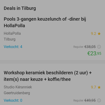
favorite_border
Deals in Tilburg
Pools 3-gangen keuzelunch of -diner bij
37%
NEW
HollaPolla
TODAY
HollaPolla
9.2
star
Tilburg
Verkocht: 4
€38
,05
Regulier
€23
,95
favorite_border
Workshop keramiek beschilderen (2 uur) +
43%
NEW
item(s) naar keuze + koffie/thee
TODAY
Studio Kéranniek
9.7
star
Geertruidenberg
Verkocht: 0
€49
,95
Regulier