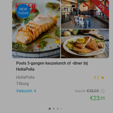
37%
NEW
TODAY
favorite_border
Pools 3-gangen keuzelunch of -diner bij
HollaPolla
HollaPolla
9.2
star
Tilburg
Verkocht: 4
€38
,05
Regulier
€23
,95