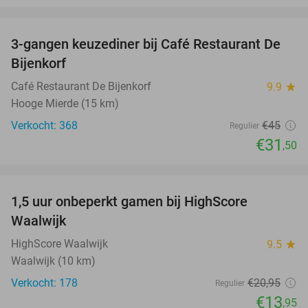
favorite_border
3-gangen keuzediner bij Café Restaurant De
30%
Bijenkorf
Café Restaurant De Bijenkorf
9.9
star
Hooge Mierde (15 km)
Verkocht: 368
€45
Regulier
€31
,50
favorite_border
1,5 uur onbeperkt gamen bij HighScore
33%
Waalwijk
HighScore Waalwijk
9.5
star
Waalwijk (10 km)
Verkocht: 178
€20
,95
Regulier
€13
,95