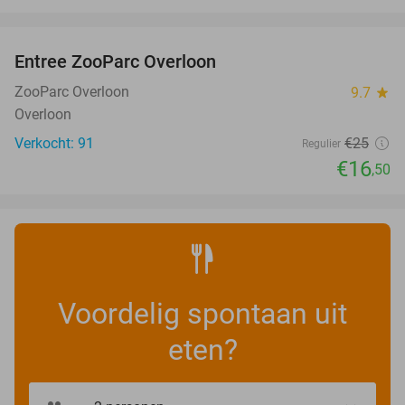
favorite_border
Entree ZooParc Overloon
34%
NEW
TODAY
ZooParc Overloon
9.7
star
Overloon
Verkocht: 91
€25
Regulier
€16
,50
Voordelig spontaan uit
eten?