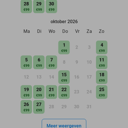
28
29
30
€99
€99
€99
oktober 2026
Ma
Di
Wo
Do
Vr
Za
Zo
1
4
2
3
€99
€99
5
6
7
11
8
9
10
€99
€99
€99
€99
15
18
12
13
14
16
17
€99
€99
19
20
21
22
25
23
24
€99
€99
€99
€99
€99
26
27
28
29
30
31
€99
€99
Meer weergeven