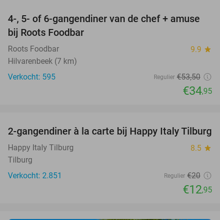
4-, 5- of 6-gangendiner van de chef + amuse
35%
bij Roots Foodbar
Roots Foodbar
9.9
star
Hilvarenbeek (7 km)
Verkocht: 595
€53
,50
Regulier
€34
,95
favorite_border
2-gangendiner à la carte bij Happy Italy Tilburg
35%
Happy Italy Tilburg
8.5
star
Tilburg
Verkocht: 2.851
€20
Regulier
€12
,95