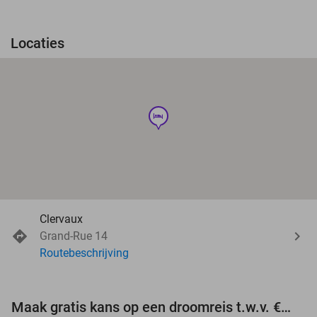
Locaties
hotel
Clervaux
Grand-Rue 14
Routebeschrijving
Maak gratis kans op een droomreis t.w.v. €3.000!