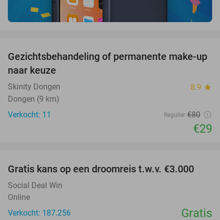
favorite_border
Gezichtsbehandeling of permanente make-up
64%
naar keuze
Skinity Dongen
8.9
star
Dongen (9 km)
Verkocht: 11
€80
Regulier
€29
favorite_border
Gratis kans op een droomreis t.w.v. €3.000
Social Deal Win
Online
Gratis
Verkocht: 187.256