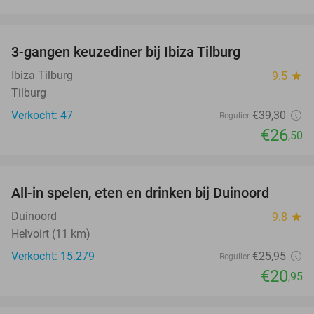
favorite_border
3-gangen keuzediner bij Ibiza Tilburg
33%
Ibiza Tilburg
9.5
star
Tilburg
Verkocht: 47
€39
,30
Regulier
€26
,50
favorite_border
All-in spelen, eten en drinken bij Duinoord
19%
Duinoord
9.8
star
Helvoirt (11 km)
Verkocht: 15.279
€25
,95
Regulier
€20
,95
favorite_border