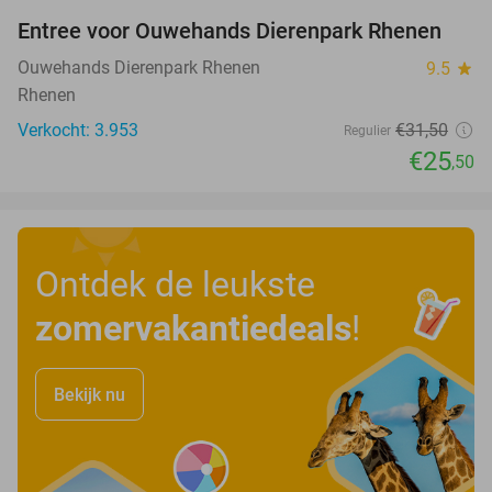
Entree voor Ouwehands Dierenpark Rhenen
19%
Ouwehands Dierenpark Rhenen
9.5
star
Rhenen
Verkocht: 3.953
€31
,50
Regulier
€25
,50
Ontdek de leukste
zomervakantiedeals
!
Bekijk nu