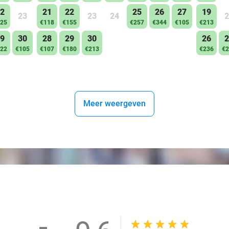
2
21
22
25
26
27
19
23
23
24
2
25
€118
€155
€257
€344
€105
€213
9
30
28
29
30
26
2
22
€105
€107
€180
€213
€236
€2
Meer weergeven