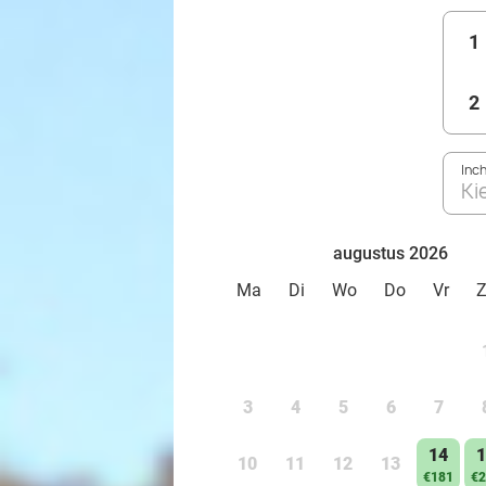
1
2
Inc
Ki
augustus 2026
Ma
Di
Wo
Do
Vr
3
4
5
6
7
14
1
10
11
12
13
€181
€2