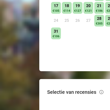
17
18
19
20
21
2
€105
€114
€127
€121
€186
€2
28
2
24
25
26
27
€305
€2
31
€106
Selectie van recensies
info_outlined