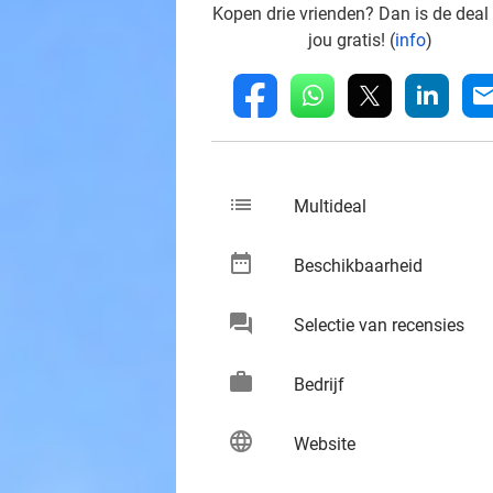
Kopen drie vrienden? Dan is de deal
jou gratis! (
info
)
whatsapp
linkedin
fb
mai
list
keybo
Multideal
date_range
keybo
Beschikbaarheid
chat
keybo
Selectie van recensies
work
keybo
Bedrijf
language
keybo
Website