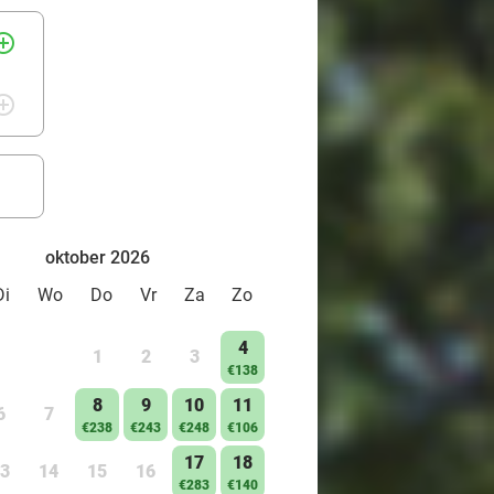
rcle_outline
rcle_outline
oktober 2026
Di
Wo
Do
Vr
Za
Zo
4
1
2
3
€138
8
9
10
11
6
7
€238
€243
€248
€106
17
18
3
14
15
16
€283
€140