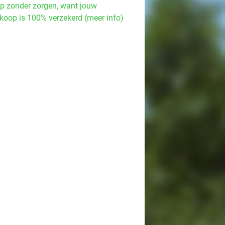
p zonder zorgen, want jouw
koop is 100% verzekerd (meer info)