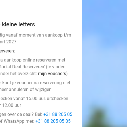
 kleine letters
dig vanaf moment van aankoop t/m
mrt 2027
erveren:
a aankoop online reserveren met
Social Deal Reserveren' (te vinden
nder het overzicht:
mijn vouchers
)
e kunt je voucher na reservering niet
eer annuleren of wijzigen
hecken vanaf 15.00 uur, uitchecken
r 12.00 uur
gen over de deal? Bel:
+31 88 205 05
f WhatsApp met:
+31 88 205 05 05