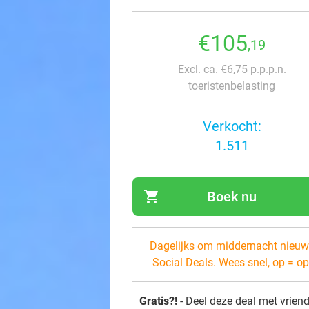
€105
,19
Excl. ca. €6,75 p.p.p.n.
toeristenbelasting
Verkocht:
1.511
shopping_cart
Boek nu
navi
Dagelijks om middernacht nieuw
Social Deals. Wees snel, op = op
Gratis?!
- Deel deze deal met vrien