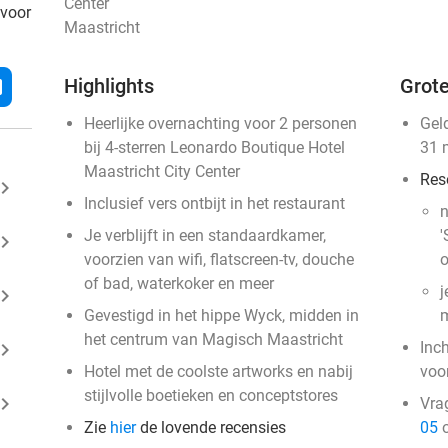
Center
 voor
Maastricht
Highlights
Grote
l
Heerlijke overnachting voor 2 personen
Gel
bij 4-sterren Leonardo Boutique Hotel
31 
Maastricht City Center
Res
ard_arrow_right
Inclusief vers ontbijt in het restaurant
n
Je verblijft in een standaardkamer,
'
ard_arrow_right
voorzien van wifi, flatscreen-tv, douche
o
of bad, waterkoker en meer
j
ard_arrow_right
Gevestigd in het hippe Wyck, midden in
m
het centrum van Magisch Maastricht
ard_arrow_right
Inc
Hotel met de coolste artworks en nabij
voo
stijlvolle boetieken en conceptstores
ard_arrow_right
Vra
Zie
hier
de lovende recensies
05
o