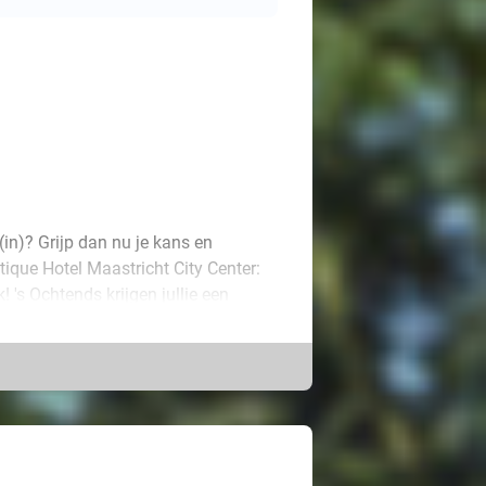
d(in)? Grijp dan nu je kans en
ique Hotel Maastricht City Center:
! 's Ochtends krijgen jullie een
 zeker dat je de dag goed begint!
biedt alle moderne voorzieningen die
e zo de stad in. Of neem bijvoorbeeld
ltieme minivakantie!