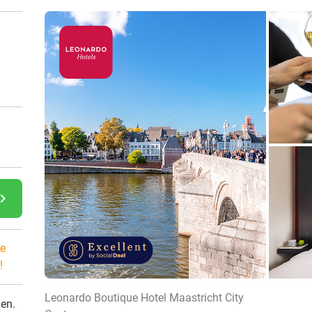
gate_next
e
!
Leonardo Boutique Hotel Maastricht City
den.