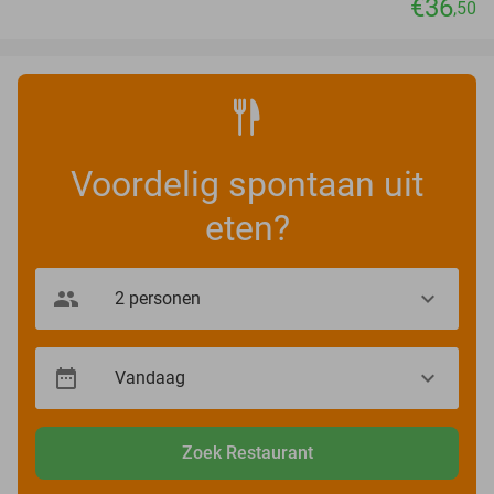
€36
,50
Voordelig spontaan uit
eten?
Zoek Restaurant