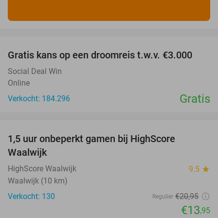
favorite_border
Gratis kans op een droomreis t.w.v. €3.000
Social Deal Win
Online
Gratis
Verkocht: 184.296
favorite_border
1,5 uur onbeperkt gamen bij HighScore
33%
Waalwijk
HighScore Waalwijk
9.5
star
Waalwijk (10 km)
Verkocht: 130
€20
,95
Regulier
€13
,95