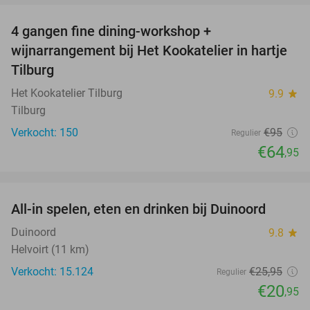
4 gangen fine dining-workshop +
32%
wijnarrangement bij Het Kookatelier in hartje
Tilburg
Het Kookatelier Tilburg
9.9
star
Tilburg
Verkocht: 150
€95
Regulier
€64
,95
favorite_border
All-in spelen, eten en drinken bij Duinoord
19%
Duinoord
9.8
star
Helvoirt (11 km)
Verkocht: 15.124
€25
,95
Regulier
€20
,95