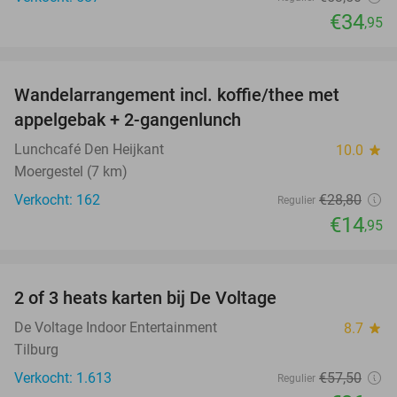
€34
,95
favorite_border
Wandelarrangement incl. koffie/thee met
48%
appelgebak + 2-gangenlunch
Lunchcafé Den Heijkant
10.0
star
Moergestel (7 km)
Verkocht: 162
€28
,80
Regulier
€14
,95
favorite_border
2 of 3 heats karten bij De Voltage
37%
De Voltage Indoor Entertainment
8.7
star
Tilburg
Verkocht: 1.613
€57
,50
Regulier