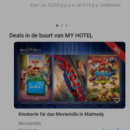
Excl. ca. €2,65 p.p.p.n. en €14 p.p. bedlinnen
Deals in de buurt van MY HOTEL
30%
favorite_border
Kinokarte für das Moviemills in Malmedy
Moviemills