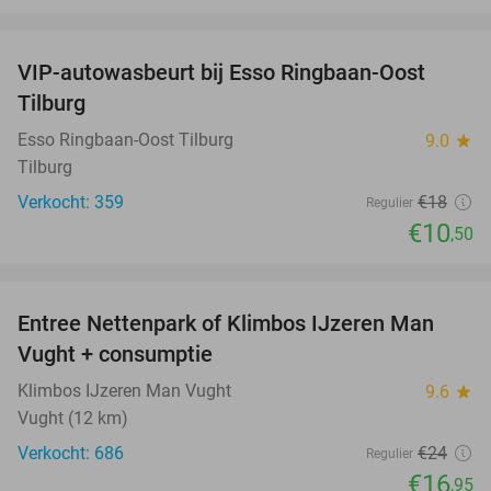
favorite_border
VIP-autowasbeurt bij Esso Ringbaan-Oost
42%
Tilburg
Esso Ringbaan-Oost Tilburg
9.0
star
Tilburg
Verkocht: 359
€18
Regulier
€10
,50
favorite_border
Entree Nettenpark of Klimbos IJzeren Man
29%
Vught + consumptie
Klimbos IJzeren Man Vught
9.6
star
Vught (12 km)
Verkocht: 686
€24
Regulier
€16
,95