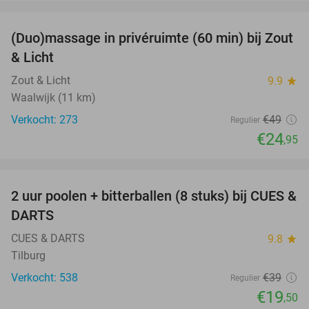
favorite_border
(Duo)massage in privéruimte (60 min) bij Zout
49%
& Licht
Zout & Licht
9.9
star
Waalwijk (11 km)
Verkocht: 273
€49
Regulier
€24
,95
favorite_border
2 uur poolen + bitterballen (8 stuks) bij CUES &
50%
DARTS
CUES & DARTS
9.8
star
Tilburg
Verkocht: 538
€39
Regulier
€19
,50