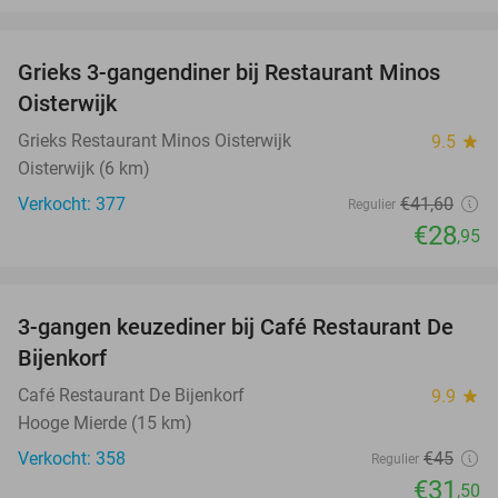
favorite_border
Grieks 3-gangendiner bij Restaurant Minos
30%
Oisterwijk
Grieks Restaurant Minos Oisterwijk
9.5
star
Oisterwijk (6 km)
Verkocht: 377
€41
,60
Regulier
€28
,95
favorite_border
3-gangen keuzediner bij Café Restaurant De
30%
Bijenkorf
Café Restaurant De Bijenkorf
9.9
star
Hooge Mierde (15 km)
Verkocht: 358
€45
Regulier
€31
,50