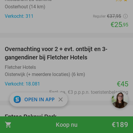
Oosterhout (14 km)
Verkocht: 311
€37
,95
Regulier
€25
,95
favorite_border
Overnachting voor 2 + evt. ontbijt en 3-
gangendiner bij Fletcher Hotels
Fletcher Hotels
Oisterwijk (+ meerdere locaties) (6 km)
€45
Verkocht: 18.081
Excl. ca. €3 p.p.p.n. toeristenbelasting
close
OPEN IN APP
favorite_border
Entree Pakawi Park
28%
€189
shopping_cart
Koop nu
Pakawi Park
8.9
star