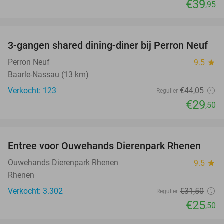
€39
,95
favorite_border
3-gangen shared dining-diner bij Perron Neuf
33%
Perron Neuf
9.5
star
Baarle-Nassau (13 km)
Verkocht: 123
€44
,05
Regulier
€29
,50
favorite_border
Entree voor Ouwehands Dierenpark Rhenen
19%
Ouwehands Dierenpark Rhenen
9.5
star
Rhenen
Verkocht: 3.302
€31
,50
Regulier
€25
,50
favorite_border