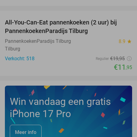
favorite_border
All-You-Can-Eat pannenkoeken (2 uur) bij
40%
PannenkoekenParadijs Tilburg
PannenkoekenParadijs Tilburg
8.9
star
Tilburg
Verkocht: 518
€19
,95
Regulier
€11
,95
Win vandaag een gratis
iPhone 17 Pro
Meer info