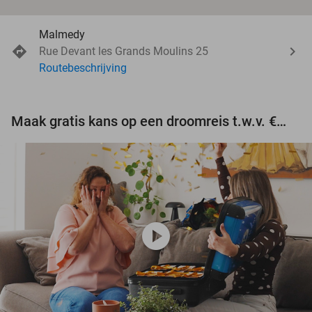
Malmedy
Rue Devant les Grands Moulins 25
Routebeschrijving
Maak gratis kans op een droomreis t.w.v. €3.000!
play_circle