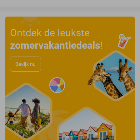
Ontdek de leukste
zomervakantiedeals
!
Bekijk nu