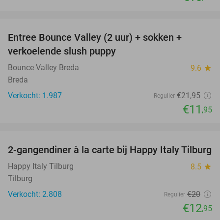
favorite_border
Entree Bounce Valley (2 uur) + sokken +
46%
verkoelende slush puppy
Bounce Valley Breda
9.6
star
Breda
Verkocht: 1.987
€21
,95
Regulier
€11
,95
favorite_border
2-gangendiner à la carte bij Happy Italy Tilburg
35%
Happy Italy Tilburg
8.5
star
Tilburg
Verkocht: 2.808
€20
Regulier
€12
,95