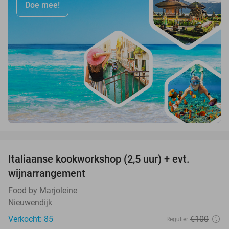
Doe mee!
favorite_border
Italiaanse kookworkshop (2,5 uur) + evt.
60%
wijnarrangement
Food by Marjoleine
Nieuwendijk
Verkocht: 85
€100
Regulier