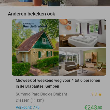
Anderen bekeken ook
favorite_border
Midweek of weekend weg voor 4 tot 6 personen
in de Brabantse Kempen
Summio Parc Duc de Brabant
9.3
star
Diessen (11 km)
€243
Verkocht: 775
,50