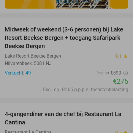
favorite_border
Midweek of weekend (3-6 personen) bij Lake
53%
Resort Beekse Bergen + toegang Safaripark
Beekse Bergen
Lake Resort Beekse Bergen
9.1
star
Hilvarenbeek, 5081 NJ
Verkocht: 49
€590
Regulier
€275
Excl. ca. €2,65 p.p.p.n. toeristenbelasting
favorite_border
4-gangendiner van de chef bij Restaurant La
32%
Cantina
Restaurant La Cantina
9.5
star