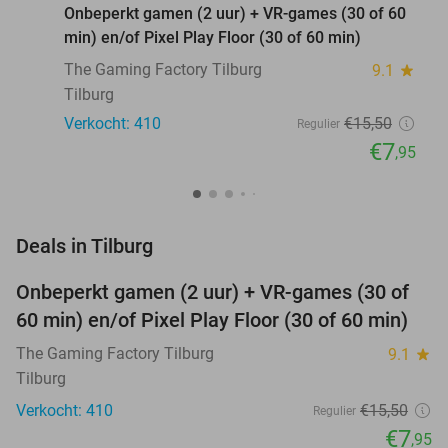
Onbeperkt gamen (2 uur) + VR-games (30 of 60
min) en/of Pixel Play Floor (30 of 60 min)
The Gaming Factory Tilburg
9.1
star
Tilburg
Verkocht: 410
€15
,50
Regulier
€7
,95
favorite_border
Deals in Tilburg
Onbeperkt gamen (2 uur) + VR-games (30 of
49%
60 min) en/of Pixel Play Floor (30 of 60 min)
The Gaming Factory Tilburg
9.1
star
Tilburg
Verkocht: 410
€15
,50
Regulier
€7
,95