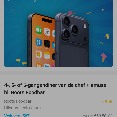
favorite_border
4-, 5- of 6-gangendiner van de chef + amuse
35%
bij Roots Foodbar
Roots Foodbar
9.9
star
Hilvarenbeek (7 km)
Verkocht: 587
€53
,50
Regulier