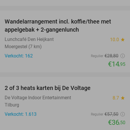
favorite_border
Wandelarrangement incl. koffie/thee met
48%
appelgebak + 2-gangenlunch
Lunchcafé Den Heijkant
10.0
star
Moergestel (7 km)
Verkocht: 162
€28
,80
Regulier
€14
,95
favorite_border
2 of 3 heats karten bij De Voltage
37%
De Voltage Indoor Entertainment
8.7
star
Tilburg
Verkocht: 1.613
€57
,50
Regulier
€36
,50