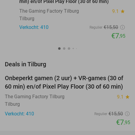
min) en/of Pixel Play Floor (30 of 60 min)
The Gaming Factory Tilburg
9.1
star
Tilburg
Verkocht: 410
€15
,50
Regulier
€7
,95
favorite_border
Deals in Tilburg
Onbeperkt gamen (2 uur) + VR-games (30 of
49%
60 min) en/of Pixel Play Floor (30 of 60 min)
The Gaming Factory Tilburg
9.1
star
Tilburg
Verkocht: 410
€15
,50
Regulier
€7
,95
favorite_border