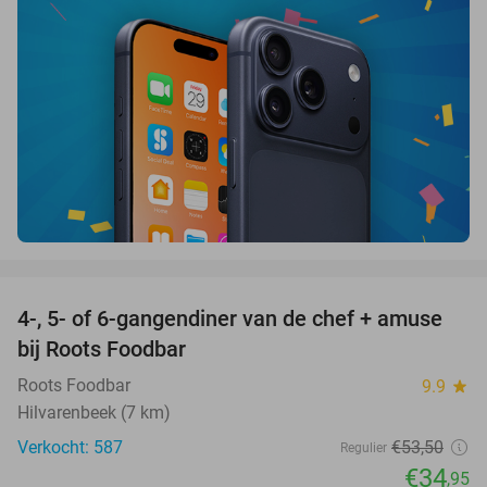
favorite_border
4-, 5- of 6-gangendiner van de chef + amuse
35%
bij Roots Foodbar
Roots Foodbar
9.9
star
Hilvarenbeek (7 km)
Verkocht: 587
€53
,50
Regulier
€34
,95