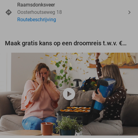
Raamsdonksveer
Oosterhoutseweg 18
Routebeschrijving
Maak gratis kans op een droomreis t.w.v. €3.000!
play_circle