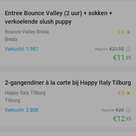
Entree Bounce Valley (2 uur) + sokken +
46%
verkoelende slush puppy
Bounce Valley Breda
9.6
star
Breda
Verkocht: 1.987
€21
,95
Regulier
€11
,95
favorite_border
2-gangendiner à la carte bij Happy Italy Tilburg
35%
Happy Italy Tilburg
8.5
star
Tilburg
Verkocht: 2.808
€20
Regulier
€12
,95
favorite_border