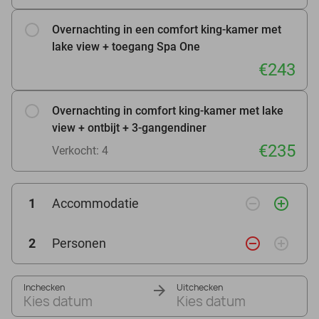
Overnachting in een comfort king-kamer met
lake view + toegang Spa One
€243
Overnachting in comfort king-kamer met lake
view + ontbijt + 3-gangendiner
€235
Verkocht: 4
remove_circle_outline
add_circle_outline
1
Accommodatie
remove_circle_outline
add_circle_outline
2
Personen
Inchecken
Uitchecken
Kies datum
Kies datum