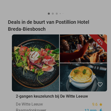
Deals in de buurt van Postillion Hotel
Breda-Biesbosch
43%
favorite_border
2-gangen keuzelunch bij De Witte Leeuw
De Witte Leeuw
9.6
star
Raamsdonksveer
12 min.
directions_walk