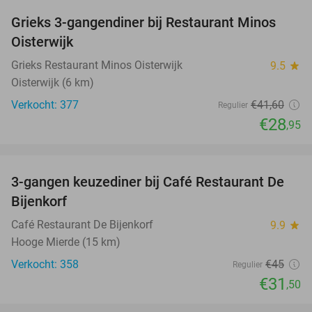
Grieks 3-gangendiner bij Restaurant Minos
30%
Oisterwijk
Grieks Restaurant Minos Oisterwijk
9.5
star
Oisterwijk (6 km)
Verkocht: 377
€41
,60
Regulier
€28
,95
favorite_border
3-gangen keuzediner bij Café Restaurant De
30%
Bijenkorf
Café Restaurant De Bijenkorf
9.9
star
Hooge Mierde (15 km)
Verkocht: 358
€45
Regulier
€31
,50