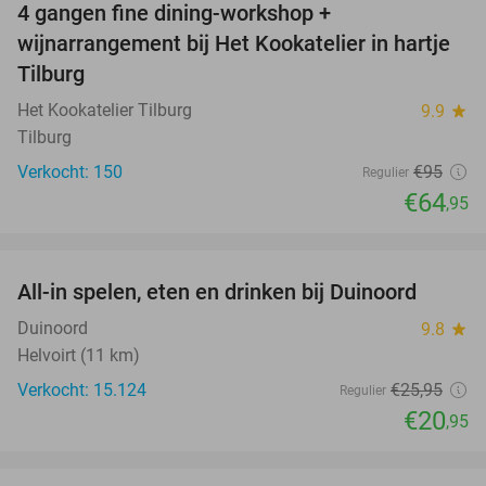
4 gangen fine dining-workshop +
32%
wijnarrangement bij Het Kookatelier in hartje
Tilburg
Het Kookatelier Tilburg
9.9
star
Tilburg
Verkocht: 150
€95
Regulier
€64
,95
favorite_border
All-in spelen, eten en drinken bij Duinoord
19%
Duinoord
9.8
star
Helvoirt (11 km)
Verkocht: 15.124
€25
,95
Regulier
€20
,95
favorite_border