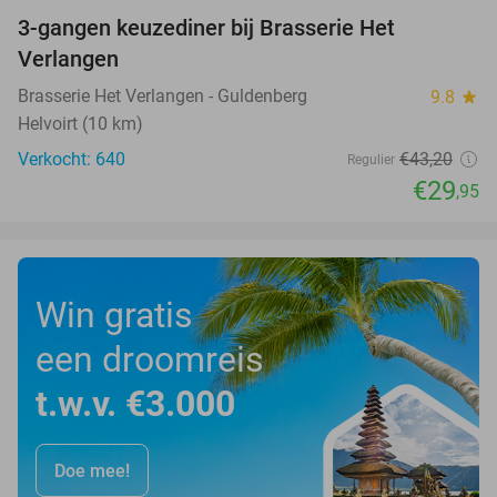
3-gangen keuzediner bij Brasserie Het
31%
Verlangen
Brasserie Het Verlangen - Guldenberg
9.8
star
Helvoirt (10 km)
Verkocht: 640
€43
,20
Regulier
€29
,95
Win gratis
een droomreis
t.w.v. €3.000
Doe mee!