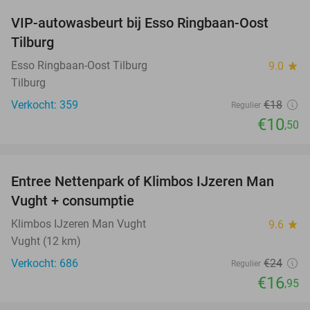
VIP-autowasbeurt bij Esso Ringbaan-Oost
42%
Tilburg
Esso Ringbaan-Oost Tilburg
9.0
star
Tilburg
Verkocht: 359
€18
Regulier
€10
,50
favorite_border
Entree Nettenpark of Klimbos IJzeren Man
29%
Vught + consumptie
Klimbos IJzeren Man Vught
9.6
star
Vught (12 km)
Verkocht: 686
€24
Regulier
€16
,95
favorite_border