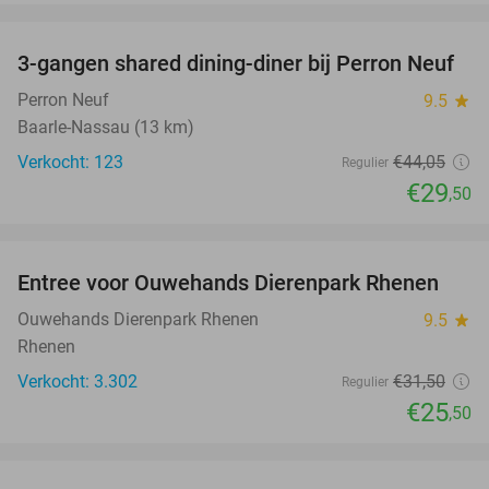
favorite_border
3-gangen shared dining-diner bij Perron Neuf
33%
Perron Neuf
9.5
star
Baarle-Nassau (13 km)
Verkocht: 123
€44
,05
Regulier
€29
,50
favorite_border
Entree voor Ouwehands Dierenpark Rhenen
19%
Ouwehands Dierenpark Rhenen
9.5
star
Rhenen
Verkocht: 3.302
€31
,50
Regulier
€25
,50
favorite_border