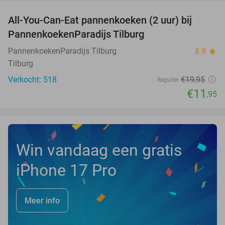
All-You-Can-Eat pannenkoeken (2 uur) bij
40%
PannenkoekenParadijs Tilburg
PannenkoekenParadijs Tilburg
8.9
star
Tilburg
Verkocht: 518
€19
,95
Regulier
€11
,95
Win vandaag een gratis
iPhone 17 Pro
Meer info