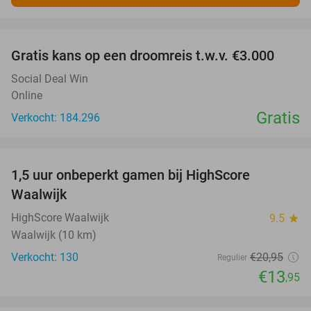
favorite_border
Gratis kans op een droomreis t.w.v. €3.000
Social Deal Win
Online
Gratis
Verkocht: 184.296
favorite_border
1,5 uur onbeperkt gamen bij HighScore
33%
Waalwijk
HighScore Waalwijk
9.5
star
Waalwijk (10 km)
Verkocht: 130
€20
,95
Regulier
€13
,95
favorite_border