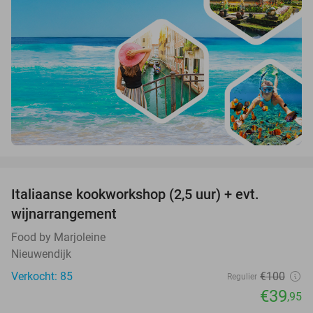
favorite_border
Italiaanse kookworkshop (2,5 uur) + evt.
60%
wijnarrangement
Food by Marjoleine
Nieuwendijk
Verkocht: 85
€100
Regulier
€39
,95