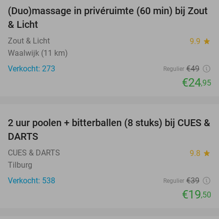
(Duo)massage in privéruimte (60 min) bij Zout
49%
& Licht
Zout & Licht
9.9
star
Waalwijk (11 km)
Verkocht: 273
€49
Regulier
€24
,95
favorite_border
2 uur poolen + bitterballen (8 stuks) bij CUES &
50%
DARTS
CUES & DARTS
9.8
star
Tilburg
Verkocht: 538
€39
Regulier
€19
,50
favorite_border