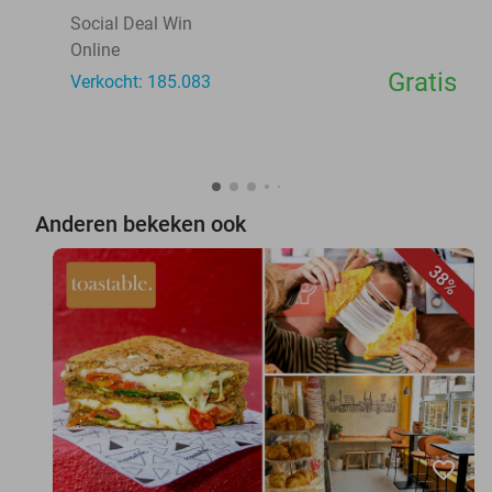
Social Deal Win
Online
Gratis
Verkocht: 185.083
Anderen bekeken ook
38%
favorite_border