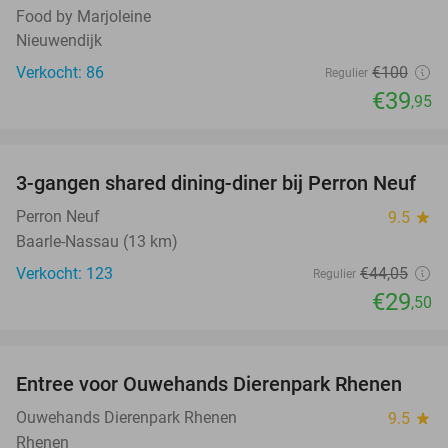
Food by Marjoleine
Nieuwendijk
Verkocht: 86
€100
Regulier
€39
,95
favorite_border
3-gangen shared dining-diner bij Perron Neuf
33%
Perron Neuf
9.5
star
Baarle-Nassau (13 km)
Verkocht: 123
€44
,05
Regulier
€29
,50
favorite_border
Entree voor Ouwehands Dierenpark Rhenen
19%
Ouwehands Dierenpark Rhenen
9.5
star
Rhenen