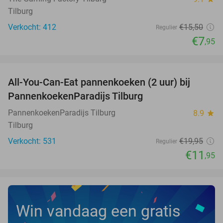
Tilburg
Verkocht: 412
€15
,50
Regulier
€7
,95
favorite_border
All-You-Can-Eat pannenkoeken (2 uur) bij
40%
PannenkoekenParadijs Tilburg
PannenkoekenParadijs Tilburg
8.9
star
Tilburg
Verkocht: 531
€19
,95
Regulier
€11
,95
Win vandaag een gratis