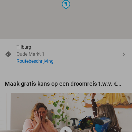
food
Tilburg
Oude Markt 1
Routebeschrijving
Maak gratis kans op een droomreis t.w.v. €3.000!