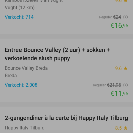
Klimbos IJzeren Man Vught
9.6
star
Vught (12 km)
Verkocht: 714
€24
Regulier
€16
,95
favorite_border
Entree Bounce Valley (2 uur) + sokken +
46%
verkoelende slush puppy
Bounce Valley Breda
9.6
star
Breda
Verkocht: 2.008
€21
,95
Regulier
€11
,95
favorite_border
2-gangendiner à la carte bij Happy Italy Tilburg
35%
Happy Italy Tilburg
8.5
star