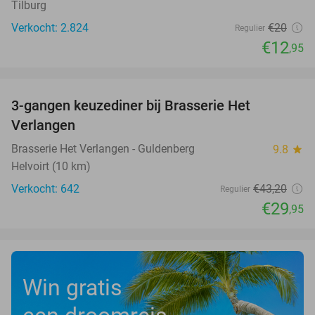
Tilburg
Verkocht: 2.824
€20
Regulier
€12
,95
favorite_border
3-gangen keuzediner bij Brasserie Het
31%
Verlangen
Brasserie Het Verlangen - Guldenberg
9.8
star
Helvoirt (10 km)
Verkocht: 642
€43
,20
Regulier
€29
,95
Win gratis