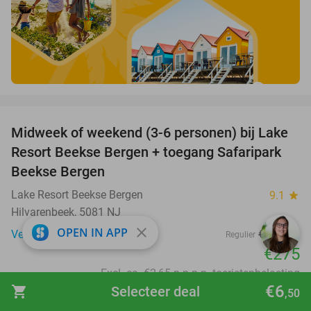
favorite_border
Midweek of weekend (3-6 personen) bij Lake
53%
Resort Beekse Bergen + toegang Safaripark
Beekse Bergen
Lake Resort Beekse Bergen
9.1
star
Hilvarenbeek, 5081 NJ
close
OPEN IN APP
Verkocht: 51
€590
Regulier
€275
Excl. ca. €2,65 p.p.p.n. toeristenbelasting
€6
shopping_cart
Selecteer deal
,50
favorite_border