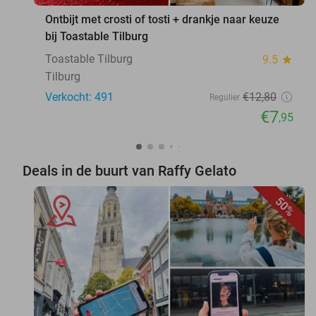
Ontbijt met crosti of tosti + drankje naar keuze
bij Toastable Tilburg
Toastable Tilburg
9.5
star
Tilburg
Verkocht: 491
€12
,80
Regulier
€7
,95
Deals in de buurt van Raffy Gelato
50%