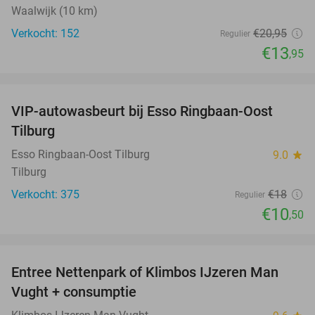
Waalwijk (10 km)
Verkocht: 152
€20
,95
Regulier
€13
,95
favorite_border
VIP-autowasbeurt bij Esso Ringbaan-Oost
42%
Tilburg
Esso Ringbaan-Oost Tilburg
9.0
star
Tilburg
Verkocht: 375
€18
Regulier
€10
,50
favorite_border
Entree Nettenpark of Klimbos IJzeren Man
29%
Vught + consumptie