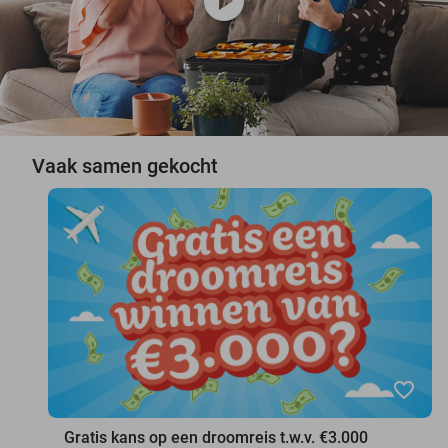
play_circle
Vaak samen gekocht
favorite_border
Gratis kans op een droomreis t.w.v. €3.000