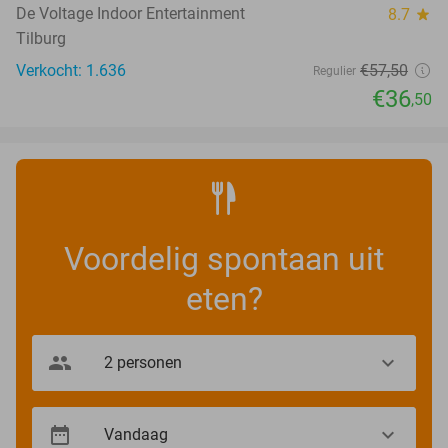
De Voltage Indoor Entertainment
8.7
star
Tilburg
Verkocht: 1.636
€57
,50
Regulier
€36
,50
Voordelig spontaan uit
eten?