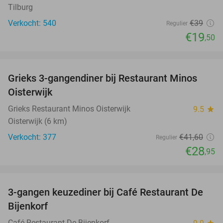
Tilburg
Verkocht: 540
€39
Regulier
€19
,50
favorite_border
Grieks 3-gangendiner bij Restaurant Minos
30%
Oisterwijk
Grieks Restaurant Minos Oisterwijk
9.5
star
Oisterwijk (6 km)
Verkocht: 377
€41
,60
Regulier
€28
,95
favorite_border
3-gangen keuzediner bij Café Restaurant De
30%
Bijenkorf
Café Restaurant De Bijenkorf