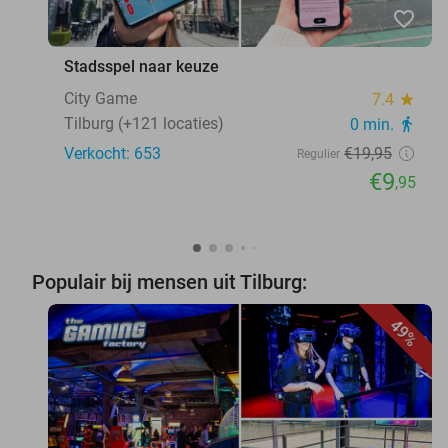
favorite_border
Stadsspel naar keuze
City Game
7.4
star
Tilburg (+121 locaties)
0 min.
directions_walk
Verkocht: 653
€19
,95
Regulier
€9
,95
Populair bij mensen uit Tilburg:
49%