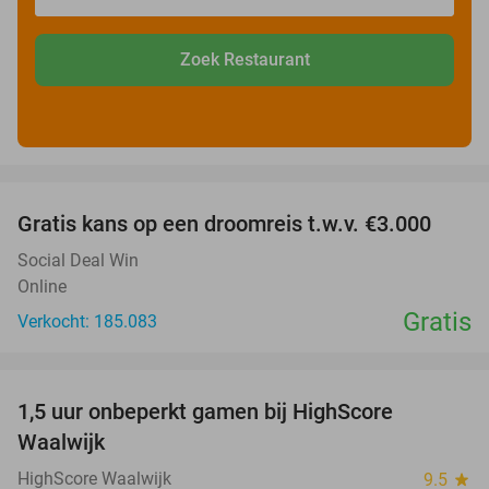
Zoek Restaurant
favorite_border
Gratis kans op een droomreis t.w.v. €3.000
Social Deal Win
Online
Gratis
Verkocht: 185.083
favorite_border
1,5 uur onbeperkt gamen bij HighScore
33%
Waalwijk
HighScore Waalwijk
9.5
star