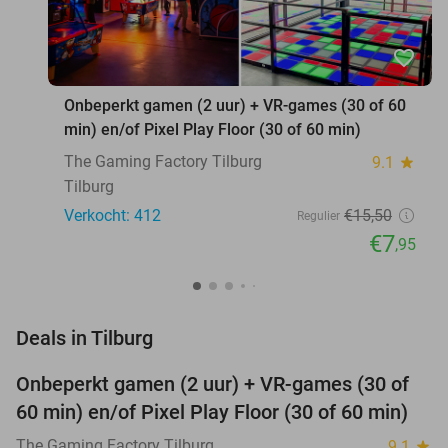
favorite_border
Onbeperkt gamen (2 uur) + VR-games (30 of 60
min) en/of Pixel Play Floor (30 of 60 min)
The Gaming Factory Tilburg
9.1
star
Tilburg
Verkocht: 412
€15
,50
Regulier
€7
,95
favorite_border
Deals in Tilburg
Onbeperkt gamen (2 uur) + VR-games (30 of
49%
60 min) en/of Pixel Play Floor (30 of 60 min)
The Gaming Factory Tilburg
9.1
star