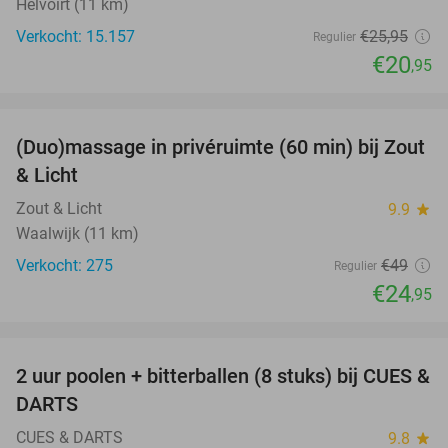
Helvoirt (11 km)
Verkocht: 15.157
€25
,95
Regulier
€20
,95
favorite_border
(Duo)massage in privéruimte (60 min) bij Zout
49%
& Licht
Zout & Licht
9.9
star
Waalwijk (11 km)
Verkocht: 275
€49
Regulier
€24
,95
favorite_border
2 uur poolen + bitterballen (8 stuks) bij CUES &
50%
DARTS
CUES & DARTS
9.8
star