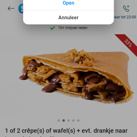
Open
Ontdek 15.000+ deals
7 dagen per week beschikbaar
Annuleer
Bereikbaar tot 23:00
10+ miljoen leden
9,4
op basis van
206.096 reviews
33%
Ontdek 15.000+ deals
7 dagen per week beschikbaar
10+ miljoen leden
favorite_border
1 of 2 crêpe(s) of wafel(s) + evt. drankje naar