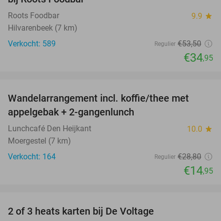
Roots Foodbar
9.9
star
Hilvarenbeek (7 km)
Verkocht: 589
€53
,50
Regulier
€34
,95
favorite_border
Wandelarrangement incl. koffie/thee met
48%
appelgebak + 2-gangenlunch
Lunchcafé Den Heijkant
10.0
star
Moergestel (7 km)
Verkocht: 164
€28
,80
Regulier
€14
,95
favorite_border
2 of 3 heats karten bij De Voltage
37%