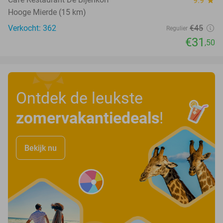
9.9
star
Hooge Mierde (15 km)
Verkocht: 362
€45
Regulier
€31
,50
Ontdek de leukste
zomervakantiedeals
!
Bekijk nu