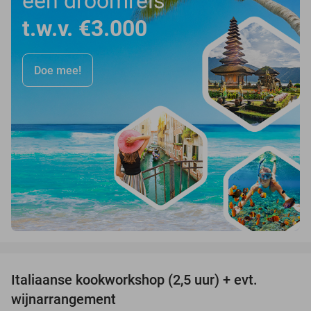
een droomreis
t.w.v. €3.000
Doe mee!
favorite_border
Italiaanse kookworkshop (2,5 uur) + evt.
60%
wijnarrangement