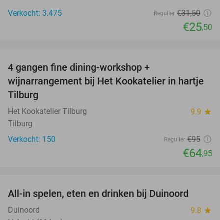
Verkocht: 3.475
€31
,50
Regulier
€25
,50
favorite_border
4 gangen fine dining-workshop +
32%
wijnarrangement bij Het Kookatelier in hartje
Tilburg
Het Kookatelier Tilburg
9.9
star
Tilburg
Verkocht: 150
€95
Regulier
€64
,95
favorite_border
All-in spelen, eten en drinken bij Duinoord
19%
Duinoord
9.8
star