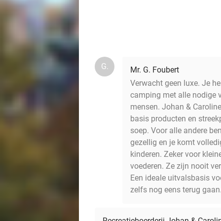
G.
Mr. G. Foubert
Verwacht geen luxe. Je heb
camping met alle nodige v
mensen. Johan & Caroline
basis producten en streekp
soep. Voor alle andere be
gezellig en je komt volled
kinderen. Zeker voor klein
voederen. Ze zijn nooit v
Een ideale uitvalsbasis v
zelfs nog eens terug gaan
Recreatieboerderij Johan & Caroli