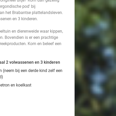
n origineel uitje? Kom dan gezellig
ergondische pod' bij
an het Brabantse plattelandsleven.
ssenen en 3 kinderen.
eeltuin en dierenweide waar kippen,
n. Bovendien is er een prachtige
treekproducten. Kom en beleef een
aal 2 volwassenen en 3 kinderen
n (neem bij een derde kind zelf een
od)
etron en koelkast