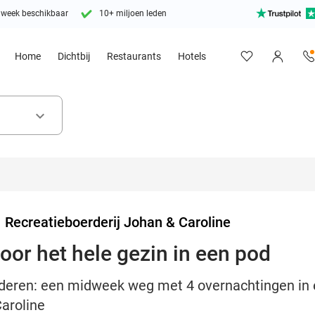
 week beschikbaar
10+ miljoen leden
Home
Dichtbij
Restaurants
Hotels
keyboard_arrow_down
>
Recreatieboerderij Johan & Caroline
oor het hele gezin in een pod
deren: een midweek weg met 4 overnachtingen in e
aroline