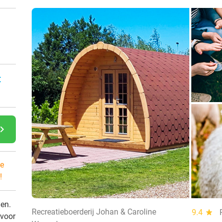
n
:
gate_next
e
!
den.
Recreatieboerderij Johan & Caroline
9.4
star
 voor