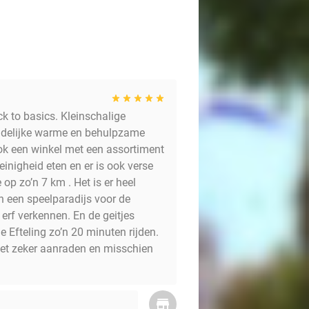
ck to basics. Kleinschalige
iendelijke warme en behulpzame
ok een winkel met een assortiment
inigheid eten en er is ook verse
p zo’n 7 km . Het is er heel
en een speelparadijs voor de
 erf verkennen. En de geitjes
 Efteling zo’n 20 minuten rijden.
 het zeker aanraden en misschien