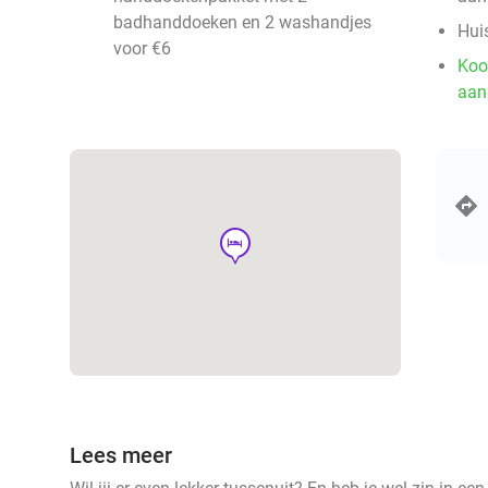
badhanddoeken en 2 washandjes
Huis
voor €6
Koo
aan
hotel
Lees meer