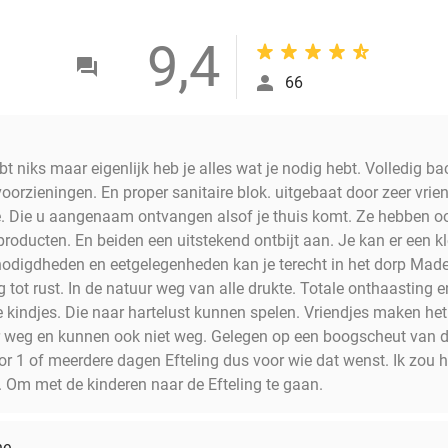
9,4
66
t niks maar eigenlijk heb je alles wat je nodig hebt. Volledig ba
oorzieningen. En proper sanitaire blok. uitgebaat door zeer vr
. Die u aangenaam ontvangen alsof je thuis komt. Ze hebben o
roducten. En beiden een uitstekend ontbijt aan. Je kan er een kle
nodigdheden en eetgelegenheden kan je terecht in het dorp Made o
ig tot rust. In de natuur weg van alle drukte. Totale onthaasting 
e kindjes. Die naar hartelust kunnen spelen. Vriendjes maken het
er weg en kunnen ook niet weg. Gelegen op een boogscheut van de
oor 1 of meerdere dagen Efteling dus voor wie dat wenst. Ik zou
. Om met de kinderen naar de Efteling te gaan.
ne