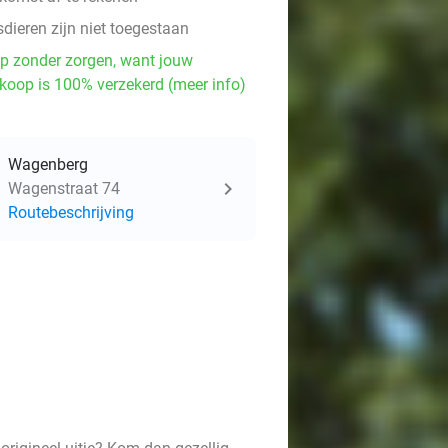
dieren zijn niet toegestaan
p zonder zorgen, want jouw
koop is 100% verzekerd (meer info)
Wagenberg
Wagenstraat 74
Routebeschrijving