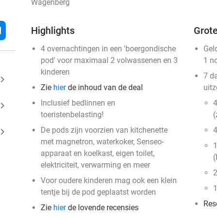
Wagenberg
l
Highlights
Grote
4 overnachtingen in een 'boergondische
Gel
pod' voor maximaal 2 volwassenen en 3
1 n
kinderen
7 d
ard_arrow_right
Zie
hier
de inhoud van de deal
uit
Inclusief bedlinnen en
4
ard_arrow_right
toeristenbelasting!
(
De pods zijn voorzien van kitchenette
4
ard_arrow_right
met magnetron, waterkoker, Senseo-
1
apparaat en koelkast, eigen toilet,
(
elektriciteit, verwarming en meer
2
Voor oudere kinderen mag ook een klein
1
tentje bij de pod geplaatst worden
Res
Zie
hier
de lovende recensies