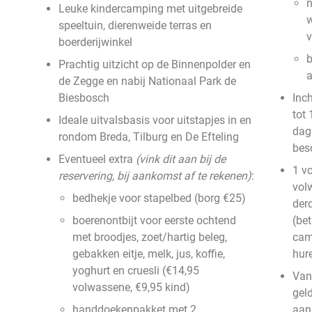
n
Leuke kindercamping met uitgebreide
w
speeltuin, dierenweide terras en
v
boerderijwinkel
b
Prachtig uitzicht op de Binnenpolder en
a
de Zegge en nabij Nationaal Park de
Biesbosch
Inc
tot
Ideale uitvalsbasis voor uitstapjes in en
dag
rondom Breda, Tilburg en De Efteling
bes
Eventueel extra
(vink dit aan bij de
1 vo
reservering, bij aankomst af te rekenen)
:
vol
bedhekje voor stapelbed (borg €25)
derd
boerenontbijt voor eerste ochtend
(be
met broodjes, zoet/hartig beleg,
cam
gebakken eitje, melk, jus, koffie,
hur
yoghurt en cruesli (€14,95
Van
volwassene, €9,95 kind)
geld
handdoekenpakket met 2
aan