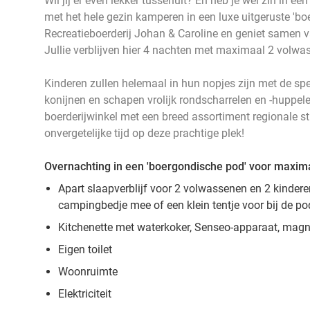
Wil jij er even lekker tussenuit? En heb je wel zin in ee
met het hele gezin kamperen in een luxe uitgeruste 'bo
Recreatieboerderij Johan & Caroline en geniet samen v
Jullie verblijven hier 4 nachten met maximaal 2 volwa
Kinderen zullen helemaal in hun nopjes zijn met de sp
konijnen en schapen vrolijk rondscharrelen en -huppele
boerderijwinkel met een breed assortiment regionale s
onvergetelijke tijd op deze prachtige plek!
Overnachting in een 'boergondische pod' voor maxim
Apart slaapverblijf voor 2 volwassenen en 2 kindere
campingbedje mee of een klein tentje voor bij de p
Kitchenette met waterkoker, Senseo-apparaat, magn
Eigen toilet
Woonruimte
Elektriciteit