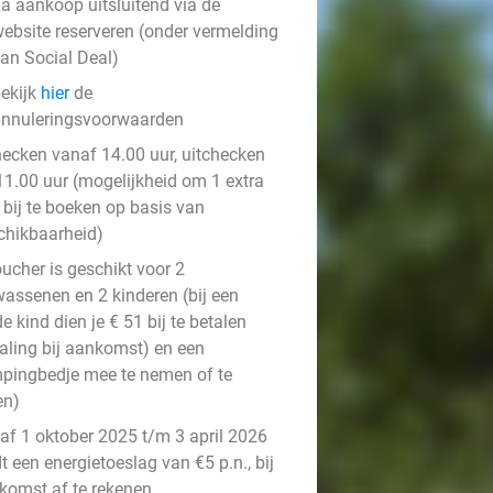
a aankoop uitsluitend via de
ebsite reserveren (onder vermelding
an Social Deal)
ekijk
hier
de
nnuleringsvoorwaarden
hecken vanaf 14.00 uur, uitchecken
 11.00 uur (mogelijkheid om 1 extra
 bij te boeken op basis van
chikbaarheid)
ucher is geschikt voor 2
wassenen en 2 kinderen (bij een
e kind dien je € 51 bij te betalen
taling bij aankomst) en een
pingbedje mee te nemen of te
en)
af 1 oktober 2025 t/m 3 april 2026
t een energietoeslag van €5 p.n., bij
komst af te rekenen