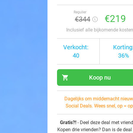
Regulier
€219
€344
Inclusief alle bijkomende koste
Verkocht:
Korting
40
36%
shopping_cart
Koop nu
navi
Dagelijks om middernacht nieuw
Social Deals. Wees snel, op = op
Gratis?!
- Deel deze deal met vrien
Kopen drie vrienden? Dan is de deal