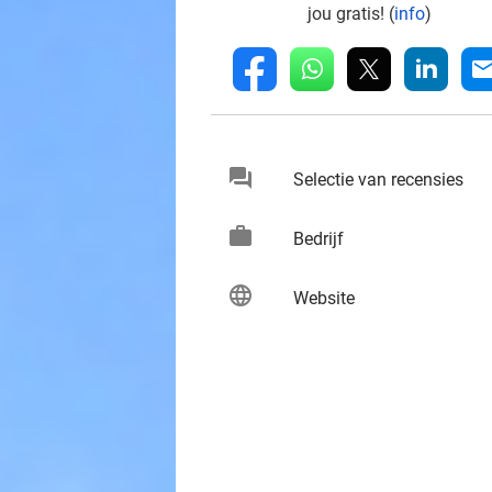
jou gratis! (
info
)
whatsapp
linkedin
fb
mai
chat
keybo
Selectie van recensies
work
keybo
Bedrijf
language
keybo
Website