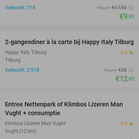
Verkocht: 714
€17
,50
Regulier
€9
,95
favorite_border
2-gangendiner à la carte bij Happy Italy Tilburg
35%
Happy Italy Tilburg
8.5
star
Tilburg
Verkocht: 2.918
€20
Regulier
€12
,95
favorite_border
Entree Nettenpark of Klimbos IJzeren Man
29%
Vught + consumptie
Klimbos IJzeren Man Vught
9.6
star
Vught (12 km)