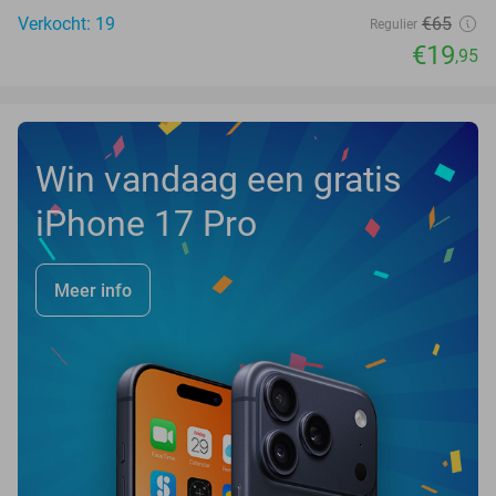
Verkocht: 19
€65
Regulier
€19
,95
Win vandaag een gratis
iPhone 17 Pro
Meer info