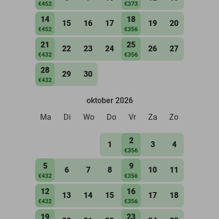
€452
€373
14
18
15
16
17
19
20
€452
€356
21
25
22
23
24
26
27
€432
€356
28
29
30
€432
oktober 2026
Ma
Di
Wo
Do
Vr
Za
Zo
2
1
3
4
€356
5
9
6
7
8
10
11
€432
€356
12
16
13
14
15
17
18
€432
€356
19
23