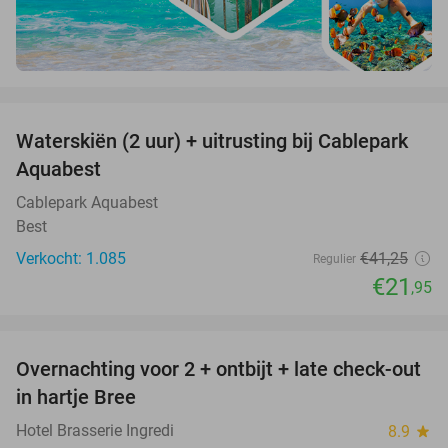
favorite_border
Waterskiën (2 uur) + uitrusting bij Cablepark
47%
Aquabest
Cablepark Aquabest
Best
Verkocht: 1.085
€41
,25
Regulier
€21
,95
favorite_border
Overnachting voor 2 + ontbijt + late check-out
41%
NEW
in hartje Bree
TODAY
Hotel Brasserie Ingredi
8.9
star