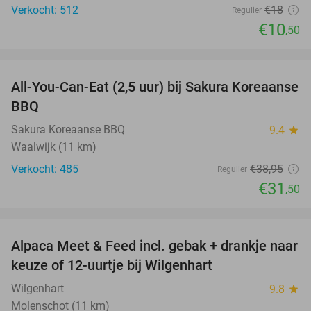
Verkocht: 512
€18
Regulier
€10
,50
favorite_border
All-You-Can-Eat (2,5 uur) bij Sakura Koreaanse
19%
BBQ
Sakura Koreaanse BBQ
9.4
star
Waalwijk (11 km)
Verkocht: 485
€38
,95
Regulier
€31
,50
favorite_border
Alpaca Meet & Feed incl. gebak + drankje naar
43%
keuze of 12-uurtje bij Wilgenhart
Wilgenhart
9.8
star
Molenschot (11 km)