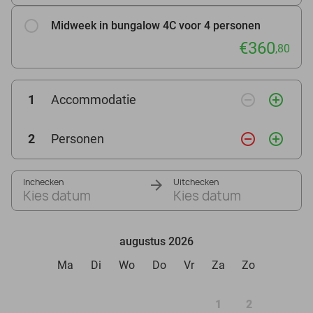
Midweek in bungalow 4C voor 4 personen
€360
,80
remove_circle_outline
add_circle_outline
1
Accommodatie
remove_circle_outline
add_circle_outline
2
Personen
Inchecken
Uitchecken
Kies datum
Kies datum
augustus 2026
Ma
Di
Wo
Do
Vr
Za
Zo
1
2