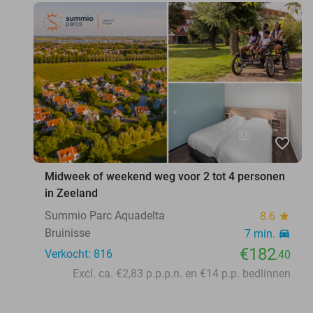
favorite_border
Midweek of weekend weg voor 2 tot 4 personen
in Zeeland
Summio Parc Aquadelta
8.6
star
Bruinisse
7 min.
directions_car
€182
Verkocht: 816
,40
Excl. ca. €2,83 p.p.p.n. en €14 p.p. bedlinnen