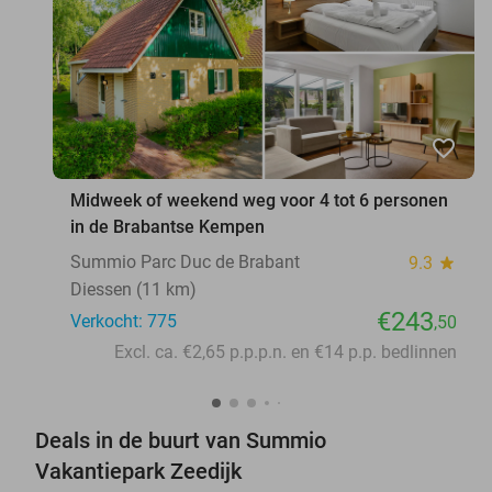
favorite_border
Midweek of weekend weg voor 4 tot 6 personen
in de Brabantse Kempen
Summio Parc Duc de Brabant
9.3
star
Diessen (11 km)
€243
Verkocht: 775
,50
Excl. ca. €2,65 p.p.p.n. en €14 p.p. bedlinnen
Deals in de buurt van Summio
Vakantiepark Zeedijk