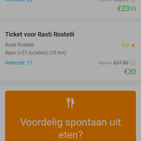
€23
,95
favorite_border
Ticket voor Rasti Rostelli
20%
NEW
TODAY
Rasti Rostelli
9.0
star
Rijen (+21 locaties) (10 km)
Verkocht: 11
€37
,50
Regulier
€30
Voordelig spontaan uit
eten?