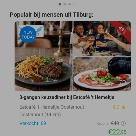
Populair bij mensen uit Tilburg:
43%
NEW
TODAY
favorite_border
3-gangen keuzediner bij Eetcafé 't Hemeltje
Eetcafé 't Hemeltje Oosterhout
9.3
star
Oosterhout (14 km)
Verkocht: 69
€40
Regulier
€22
,95