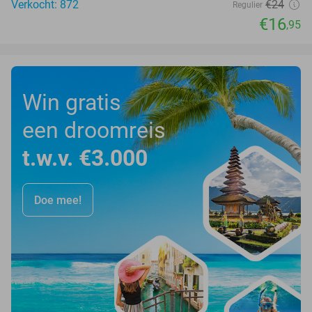
Verkocht: 872
€24
Regulier
€16
,95
Win gratis
een droomreis
t.w.v. €3.000
Doe mee!