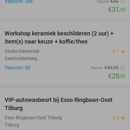
Verkocht: 386
€45
Regulier
€31
,50
favorite_border
Workshop keramiek beschilderen (2 uur) +
43%
item(s) naar keuze + koffie/thee
Studio Kéranniek
9.7
star
Geertruidenberg
Verkocht: 50
€49
,95
Regulier
€28
,50
favorite_border
VIP-autowasbeurt bij Esso Ringbaan-Oost
42%
Tilburg
Esso Ringbaan-Oost Tilburg
9.0
star
Tilburg