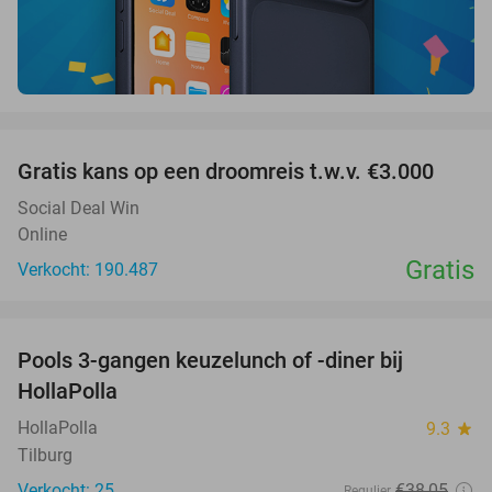
favorite_border
Gratis kans op een droomreis t.w.v. €3.000
Social Deal Win
Online
Gratis
Verkocht: 190.487
favorite_border
Pools 3-gangen keuzelunch of -diner bij
37%
HollaPolla
HollaPolla
9.3
star
Tilburg
Verkocht: 25
€38
,05
Regulier