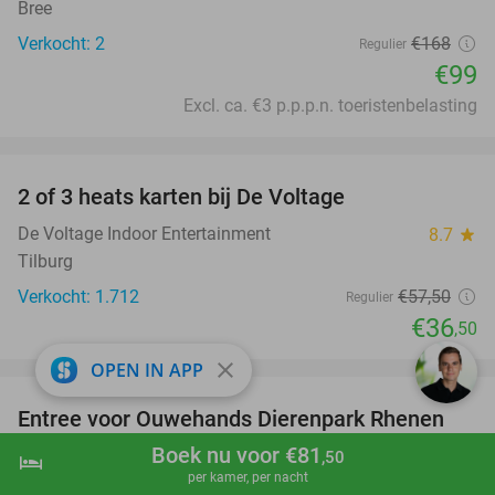
Bree
Verkocht: 2
€168
Regulier
€99
Excl. ca. €3 p.p.p.n. toeristenbelasting
favorite_border
2 of 3 heats karten bij De Voltage
37%
De Voltage Indoor Entertainment
8.7
star
Tilburg
Verkocht: 1.712
€57
,50
Regulier
€36
,50
favorite_border
close
OPEN IN APP
Entree voor Ouwehands Dierenpark Rhenen
19%
Boek nu voor €81
Ouwehands Dierenpark Rhenen
9.5
star
,50
hotel
shopping_cart
Boek nu
navigate_next
per kamer, per nacht
Rhenen