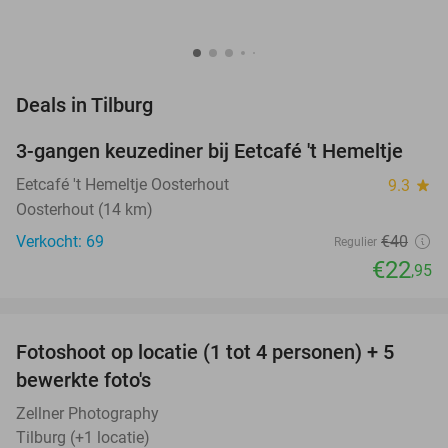
favorite_border
Deals in Tilburg
3-gangen keuzediner bij Eetcafé 't Hemeltje
43%
NEW
TODAY
Eetcafé 't Hemeltje Oosterhout
9.3
star
Oosterhout (14 km)
Verkocht: 69
€40
Regulier
€22
,95
favorite_border
Fotoshoot op locatie (1 tot 4 personen) + 5
69%
NEW
bewerkte foto's
TODAY
Zellner Photography
Tilburg (+1 locatie)