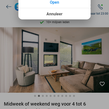
Open
Ontdek 15.000+ deals
7 dagen per week beschikbaar
Annuleer
Bereikbaar tot 23:00
10+ miljoen leden
9,4
op basis van
206.479 reviews
Ontdek 15.000+ deals
7 dagen per week beschikbaar
10+ miljoen leden
favorite_border
Midweek of weekend weg voor 4 tot 6