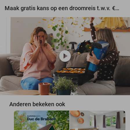
Maak gratis kans op een droomreis t.w.v. €3.000!
play_circle
Anderen bekeken ook