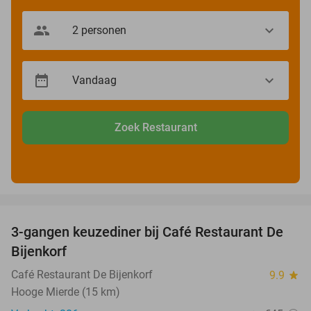
Zoek Restaurant
favorite_border
3-gangen keuzediner bij Café Restaurant De
30%
Bijenkorf
Café Restaurant De Bijenkorf
9.9
star
Hooge Mierde (15 km)