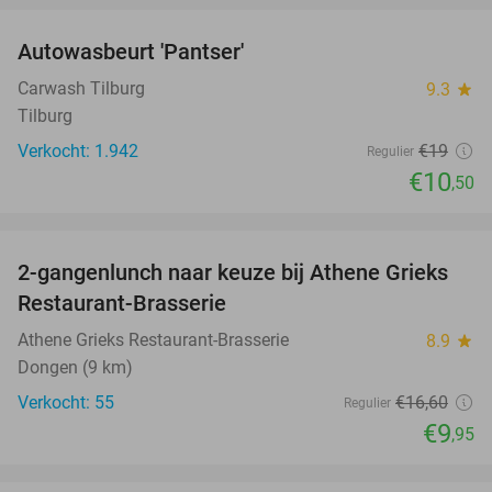
Autowasbeurt 'Pantser'
45%
Carwash Tilburg
9.3
star
Tilburg
Verkocht: 1.942
€19
Regulier
€10
,50
favorite_border
2-gangenlunch naar keuze bij Athene Grieks
40%
Restaurant-Brasserie
Athene Grieks Restaurant-Brasserie
8.9
star
Dongen (9 km)
Verkocht: 55
€16
,60
Regulier
€9
,95
favorite_border