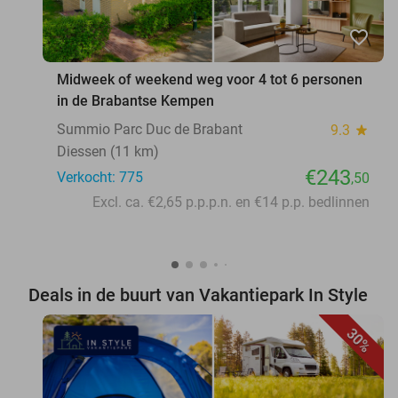
favorite_border
Midweek of weekend weg voor 4 tot 6 personen
in de Brabantse Kempen
Summio Parc Duc de Brabant
9.3
star
Diessen (11 km)
€243
Verkocht: 775
,50
Excl. ca. €2,65 p.p.p.n. en €14 p.p. bedlinnen
Deals in de buurt van Vakantiepark In Style
30%