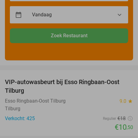
Zoek Restaurant
favorite_border
VIP-autowasbeurt bij Esso Ringbaan-Oost
42%
Tilburg
Esso Ringbaan-Oost Tilburg
9.0
star
Tilburg
Verkocht: 425
€18
Regulier
€10
,50
favorite_border