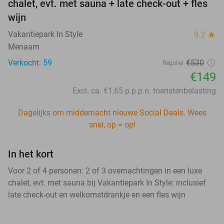
chalet, evt. met sauna + late check-out + fles
wijn
Vakantiepark In Style
9.2
star
Menaam
Verkocht: 59
€530
Regulier
€149
Excl. ca. €1,65 p.p.p.n. toeristenbelasting
Dagelijks om middernacht nieuwe Social Deals. Wees
snel, op = op!
In het kort
Voor 2 of 4 personen: 2 of 3 overnachtingen in een luxe
chalet, evt. met sauna bij Vakantiepark In Style: inclusief
late check-out en welkomstdrankje en een fles wijn