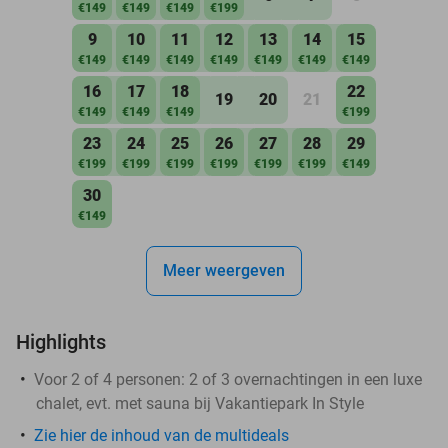
€149
€149
€149
€199
9
10
11
12
13
14
15
€149
€149
€149
€149
€149
€149
€149
16
17
18
22
19
20
21
€149
€149
€149
€199
23
24
25
26
27
28
29
€199
€199
€199
€199
€199
€199
€149
30
€149
Meer weergeven
Highlights
Voor 2 of 4 personen: 2 of 3 overnachtingen in een luxe
chalet, evt. met sauna bij Vakantiepark In Style
Zie hier de inhoud van de multideals