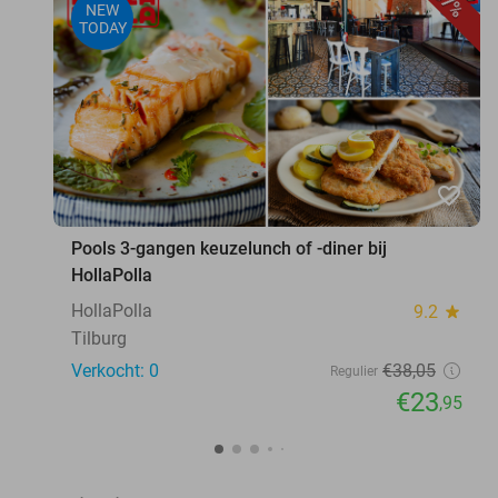
37%
NEW
TODAY
favorite_border
Pools 3-gangen keuzelunch of -diner bij
HollaPolla
HollaPolla
9.2
star
Tilburg
Verkocht: 0
€38
,05
Regulier
€23
,95