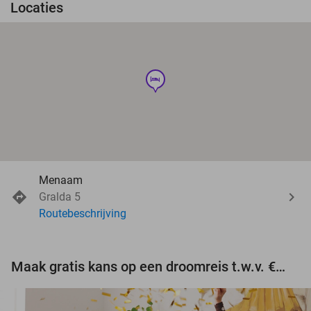
Locaties
hotel
Menaam
Gralda 5
Routebeschrijving
Maak gratis kans op een droomreis t.w.v. €3.000!