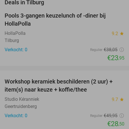
favorite_border
Deals in Tilburg
Pools 3-gangen keuzelunch of -diner bij
37%
NEW
HollaPolla
TODAY
HollaPolla
9.2
star
Tilburg
Verkocht: 0
€38
,05
Regulier
€23
,95
favorite_border
Workshop keramiek beschilderen (2 uur) +
43%
NEW
item(s) naar keuze + koffie/thee
TODAY
Studio Kéranniek
9.7
star
Geertruidenberg
Verkocht: 0
€49
,95
Regulier
€28
,50