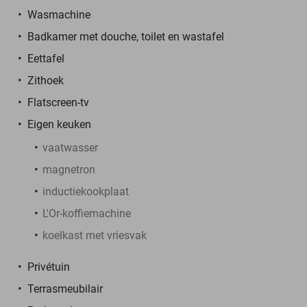
Wasmachine
Badkamer met douche, toilet en wastafel
Eettafel
Zithoek
Flatscreen-tv
Eigen keuken
vaatwasser
magnetron
inductiekookplaat
L'Or-koffiemachine
koelkast met vriesvak
Privétuin
Terrasmeubilair