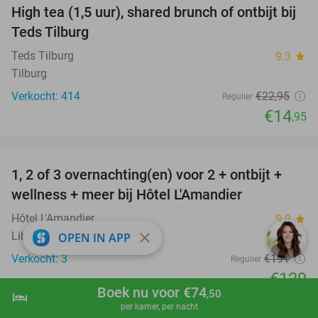
High tea (1,5 uur), shared brunch of ontbijt bij
35%
Teds Tilburg
Teds Tilburg
9.3
star
Tilburg
Verkocht: 414
€22
,95
Regulier
€14
,95
favorite_border
1, 2 of 3 overnachting(en) voor 2 + ontbijt +
32%
NEW
wellness + meer bij Hôtel L'Amandier
TODAY
Hôtel L'Amandier
9.9
star
Libramont-Chevigny
close
OPEN IN APP
Verkocht: 3
€191
Regulier
€129
Boek nu voor €74
,50
hotel
shopping_cart
Boek nu
navigate_next
favorite_border
per kamer, per nacht