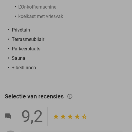
L'Or-koffiemachine
koelkast met vriesvak
Privétuin
Terrasmeubilair
Parkeerplaats
Sauna
+ bedlinnen
Selectie van recensies
info_outlined
9,2