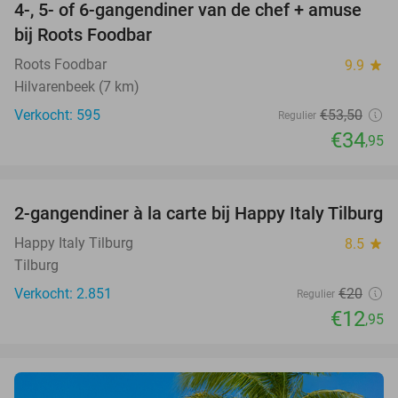
4-, 5- of 6-gangendiner van de chef + amuse
35%
bij Roots Foodbar
Roots Foodbar
9.9
star
Hilvarenbeek (7 km)
Verkocht: 595
€53
,50
Regulier
€34
,95
favorite_border
2-gangendiner à la carte bij Happy Italy Tilburg
35%
Happy Italy Tilburg
8.5
star
Tilburg
Verkocht: 2.851
€20
Regulier
€12
,95