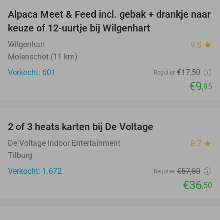
Alpaca Meet & Feed incl. gebak + drankje naar
43%
keuze of 12-uurtje bij Wilgenhart
Wilgenhart
9.8
star
Molenschot (11 km)
Verkocht: 601
€17
,50
Regulier
€9
,95
favorite_border
2 of 3 heats karten bij De Voltage
37%
De Voltage Indoor Entertainment
8.7
star
Tilburg
Verkocht: 1.672
€57
,50
Regulier
€36
,50
favorite_border