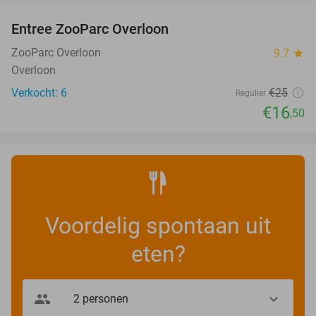
Entree ZooParc Overloon
34%
NEW
TODAY
ZooParc Overloon
9.7
star
Overloon
Verkocht: 6
€25
Regulier
€16
,50
Voordelig spontaan uit
eten?