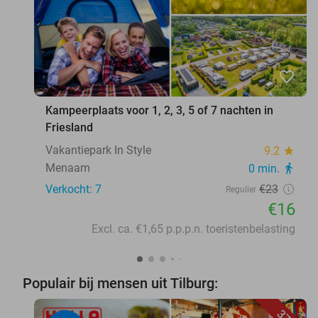
favorite_border
Kampeerplaats voor 1, 2, 3, 5 of 7 nachten in
Friesland
Vakantiepark In Style
9.2
star
Menaam
0 min.
directions_walk
Verkocht: 7
€23
Regulier
€16
Excl. ca. €1,65 p.p.p.n. toeristenbelasting
Populair bij mensen uit Tilburg: