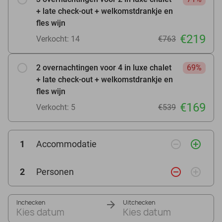
+ late check-out + welkomstdrankje en
fles wijn
€219
Verkocht: 14
€763
2 overnachtingen voor 4 in luxe chalet
69%
+ late check-out + welkomstdrankje en
fles wijn
€169
Verkocht: 5
€539
remove_circle_outline
add_circle_outline
1
Accommodatie
remove_circle_outline
add_circle_outline
2
Personen
Inchecken
Uitchecken
Kies datum
Kies datum