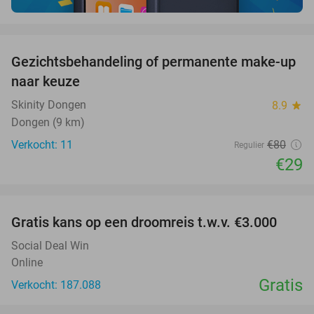
favorite_border
Gezichtsbehandeling of permanente make-up
64%
naar keuze
Skinity Dongen
8.9
star
Dongen (9 km)
Verkocht: 11
€80
Regulier
€29
favorite_border
Gratis kans op een droomreis t.w.v. €3.000
Social Deal Win
Online
Gratis
Verkocht: 187.088
favorite_border