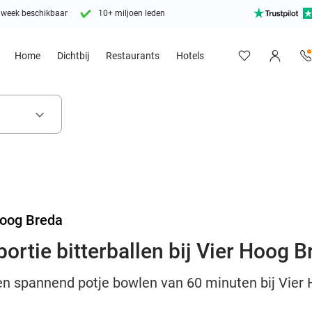
 week beschikbaar
10+ miljoen leden
Home
Dichtbij
Restaurants
Hotels
keyboard_arrow_down
Hoog Breda
ortie bitterballen bij Vier Hoog B
n spannend potje bowlen van 60 minuten bij Vier H