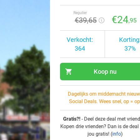
Regulier
€24
€39
,65
,95
Verkocht:
Korting
364
37%
shopping_cart
Koop nu
navi
Dagelijks om middernacht nieuw
Social Deals. Wees snel, op = op
Gratis?!
- Deel deze deal met vrien
Kopen drie vrienden? Dan is de deal
jou gratis! (
info
)