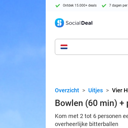
Ontdek 15.000+ deals
7 dagen per
Overzicht
>
Uitjes
>
Vier 
Bowlen (60 min) + p
Kom met 2 tot 6 personen ee
overheerlijke bitterballen