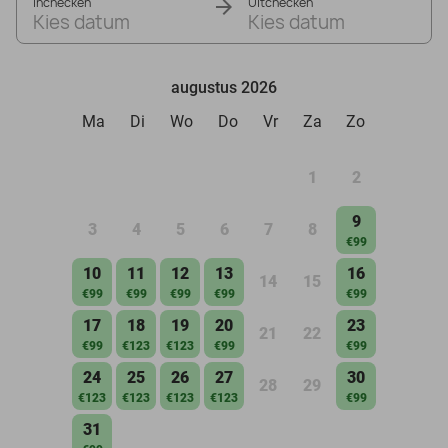
Inchecken
Uitchecken
Kies datum
Kies datum
augustus 2026
Ma
Di
Wo
Do
Vr
Za
Zo
1
2
9
3
4
5
6
7
8
€99
10
11
12
13
16
14
15
€99
€99
€99
€99
€99
17
18
19
20
23
21
22
€99
€123
€123
€99
€99
24
25
26
27
30
28
29
€123
€123
€123
€123
€99
31