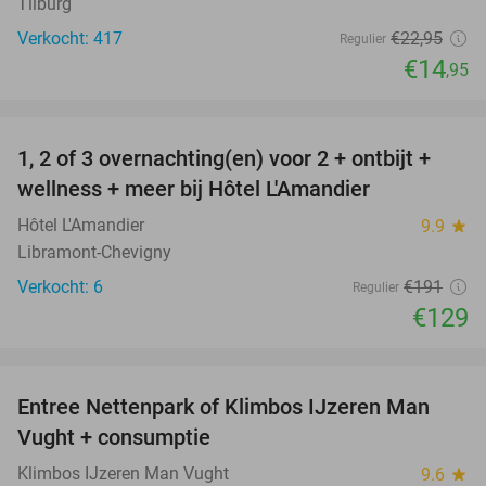
Tilburg
Verkocht: 417
€22
,95
Regulier
€14
,95
favorite_border
1, 2 of 3 overnachting(en) voor 2 + ontbijt +
32%
NEW
wellness + meer bij Hôtel L'Amandier
TODAY
Hôtel L'Amandier
9.9
star
Libramont-Chevigny
Verkocht: 6
€191
Regulier
€129
favorite_border
Entree Nettenpark of Klimbos IJzeren Man
29%
Vught + consumptie
Klimbos IJzeren Man Vught
9.6
star