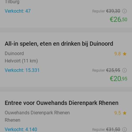
Tilburg
Verkocht: 47
€39
,30
Regulier
€26
,50
favorite_border
All-in spelen, eten en drinken bij Duinoord
19%
Duinoord
9.8
star
Helvoirt (11 km)
Verkocht: 15.331
€25
,95
Regulier
€20
,95
favorite_border
Entree voor Ouwehands Dierenpark Rhenen
19%
Ouwehands Dierenpark Rhenen
9.5
star
Rhenen
Verkocht: 4.140
€31
,50
Regulier