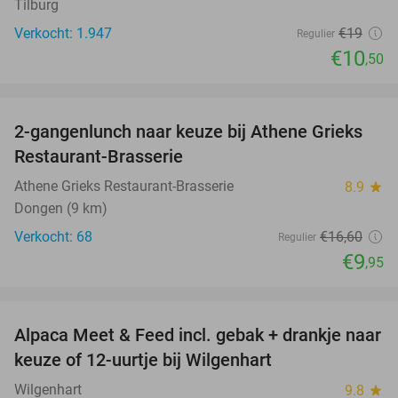
Tilburg
Verkocht: 1.947
€19
Regulier
€10
,50
favorite_border
2-gangenlunch naar keuze bij Athene Grieks
40%
Restaurant-Brasserie
Athene Grieks Restaurant-Brasserie
8.9
star
Dongen (9 km)
Verkocht: 68
€16
,60
Regulier
€9
,95
favorite_border
Alpaca Meet & Feed incl. gebak + drankje naar
43%
keuze of 12-uurtje bij Wilgenhart
Wilgenhart
9.8
star