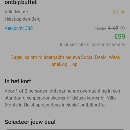
ontbijtbuffet
Villa Monte
9.1
star
Heist-op-den-Berg
Verkocht: 338
€167
Regulier
€99
Inclusief alle bijkomende kosten
Dagelijks om middernacht nieuwe Social Deals. Wees
snel, op = op!
In het kort
Voor 1 of 2 personen: ontspannende overnachting in een
standaard eenpersoonskamer of deluxe kamer bij Villa
Monte in Heist-op-den-Berg, inclusief ontbijtbuffet
Selecteer jouw deal