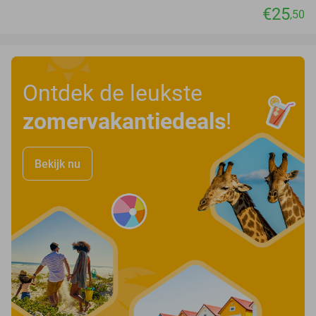
€25
,50
Ontdek de leukste
zomervakantiedeals
!
Bekijk nu