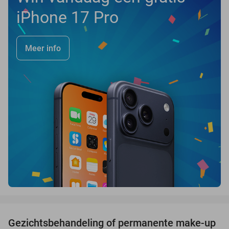
iPhone 17 Pro
Meer info
favorite_border
Gezichtsbehandeling of permanente make-up
64%