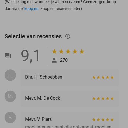
(Weet je nog niet wanneer je wilt reserveren? Geen zorgen: koop
dan via de ‘
koop nu
’-knop én reserveer later)
Selectie van recensies
info_outlined
9,1
270
H.
Dhr. H. Schoebben
M.
Mevr. M. De Cock
V.
Mevr. V. Piers
mooi interieur, gastvrije ontvangst, mooi en