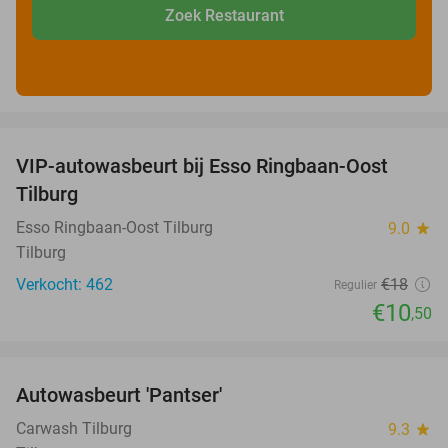
Zoek Restaurant
favorite_border
VIP-autowasbeurt bij Esso Ringbaan-Oost
42%
Tilburg
Esso Ringbaan-Oost Tilburg
9.0
star
Tilburg
Verkocht: 462
€18
Regulier
€10
,50
favorite_border
Autowasbeurt 'Pantser'
45%
Carwash Tilburg
9.3
star