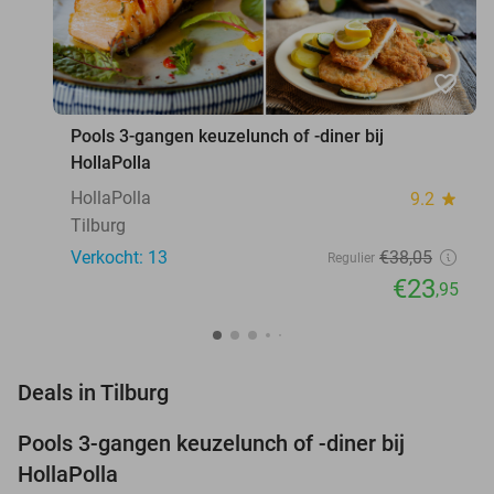
favorite_border
Pools 3-gangen keuzelunch of -diner bij
HollaPolla
HollaPolla
9.2
star
Tilburg
Verkocht: 13
€38
,05
Regulier
€23
,95
favorite_border
Deals in Tilburg
Pools 3-gangen keuzelunch of -diner bij
37%
NEW
HollaPolla
TODAY