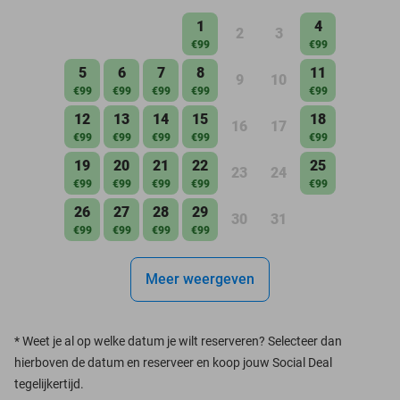
1
4
2
3
€99
€99
5
6
7
8
11
9
10
€99
€99
€99
€99
€99
12
13
14
15
18
16
17
€99
€99
€99
€99
€99
19
20
21
22
25
23
24
€99
€99
€99
€99
€99
26
27
28
29
30
31
€99
€99
€99
€99
Meer weergeven
*
Weet je al op welke datum je wilt reserveren? Selecteer dan
hierboven de datum en reserveer en koop jouw Social Deal
tegelijkertijd.