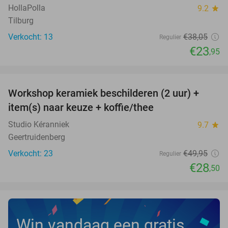
HollaPolla
9.2
star
Tilburg
Verkocht: 13
€38
,05
Regulier
€23
,95
favorite_border
Workshop keramiek beschilderen (2 uur) +
43%
NEW
item(s) naar keuze + koffie/thee
TODAY
Studio Kéranniek
9.7
star
Geertruidenberg
Verkocht: 23
€49
,95
Regulier
€28
,50
Win vandaag een gratis