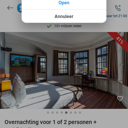
Open
7 dagen per week beschikbaar
10+ miljoen leden
Annuleer
Bereikbaar tot 21:00
9,4
op basis van
206.330 reviews
Ontdek 15.000+ deals
41%
7 dagen per week beschikbaar
10+ miljoen leden
favorite_border
Overnachting voor 1 of 2 personen +