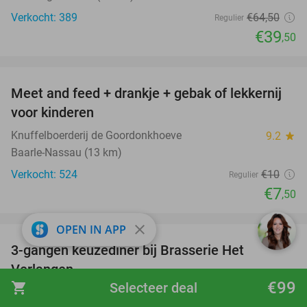
Verkocht: 389
€64
,50
Regulier
€39
,50
favorite_border
Meet and feed + drankje + gebak of lekkernij
25%
voor kinderen
Knuffelboerderij de Goordonkhoeve
9.2
star
Baarle-Nassau (13 km)
Verkocht: 524
€10
Regulier
€7
,50
favorite_border
close
OPEN IN APP
3-gangen keuzediner bij Brasserie Het
31%
Verlangen
€99
shopping_cart
Selecteer deal
Brasserie Het Verlangen - Guldenberg
9.8
star