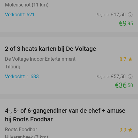
Molenschot (11 km)
Verkocht: 621
€17
,50
Regulier
€9
,95
favorite_border
2 of 3 heats karten bij De Voltage
37%
De Voltage Indoor Entertainment
8.7
star
Tilburg
Verkocht: 1.683
€57
,50
Regulier
€36
,50
favorite_border
4-, 5- of 6-gangendiner van de chef + amuse
35%
bij Roots Foodbar
Roots Foodbar
9.9
star
Hilvarenbeek (7 km)