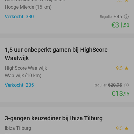
Hooge Mierde (15 km)
Verkocht: 380
€45
Regulier
€31
,50
favorite_border
1,5 uur onbeperkt gamen bij HighScore
33%
Waalwijk
HighScore Waalwijk
9.5
star
Waalwijk (10 km)
Verkocht: 205
€20
,95
Regulier
€13
,95
favorite_border
3-gangen keuzediner bij Ibiza Tilburg
33%
Ibiza Tilburg
9.5
star