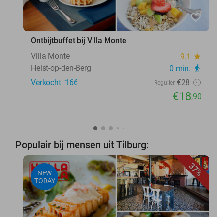
favorite_border
Ontbijtbuffet bij Villa Monte
Villa Monte
9.1
star
Heist-op-den-Berg
0 min.
directions_walk
Verkocht: 166
€28
Regulier
€18
,90
Populair bij mensen uit Tilburg:
37%
NEW
TODAY