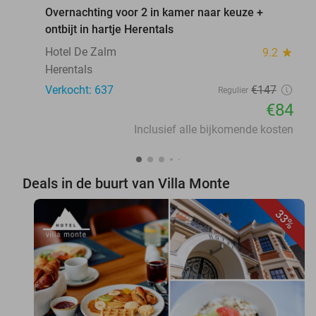
Overnachting voor 2 in kamer naar keuze +
ontbijt in hartje Herentals
Hotel De Zalm
9.2
star
Herentals
Verkocht: 637
€147
Regulier
€84
Inclusief alle bijkomende kosten
Deals in de buurt van Villa Monte
33%