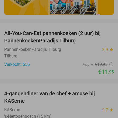
favorite_border
All-You-Can-Eat pannenkoeken (2 uur) bij
40%
PannenkoekenParadijs Tilburg
PannenkoekenParadijs Tilburg
8.9
star
Tilburg
Verkocht: 555
€19
,95
Regulier
€11
,95
favorite_border
4-gangendiner van de chef + amuse bij
39%
KASerne
KASerne
9.7
star
's-Hertogenbosch (15 km)