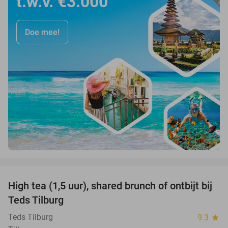
t.w.v. €3.000
Doe mee!
favorite_border
High tea (1,5 uur), shared brunch of ontbijt bij
35%
Teds Tilburg
Teds Tilburg
9.3
star