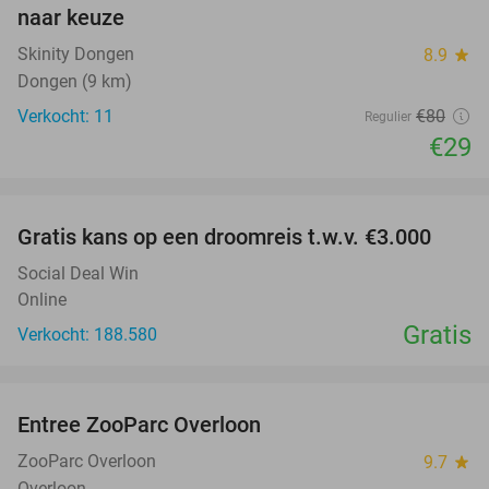
naar keuze
Skinity Dongen
8.9
star
Dongen (9 km)
Verkocht: 11
€80
Regulier
€29
favorite_border
Gratis kans op een droomreis t.w.v. €3.000
Social Deal Win
Online
Gratis
Verkocht: 188.580
favorite_border
Entree ZooParc Overloon
34%
NEW
TODAY
ZooParc Overloon
9.7
star
Overloon