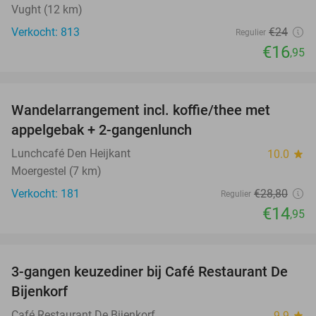
Vught (12 km)
Verkocht: 813
€24
Regulier
€16
,95
favorite_border
Wandelarrangement incl. koffie/thee met
48%
appelgebak + 2-gangenlunch
Lunchcafé Den Heijkant
10.0
star
Moergestel (7 km)
Verkocht: 181
€28
,80
Regulier
€14
,95
favorite_border
3-gangen keuzediner bij Café Restaurant De
30%
Bijenkorf
Café Restaurant De Bijenkorf
9.9
star