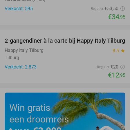
Verkocht: 595
€53
,50
Regulier
€34
,95
favorite_border
2-gangendiner à la carte bij Happy Italy Tilburg
35%
Happy Italy Tilburg
8.5
star
Tilburg
Verkocht: 2.873
€20
Regulier
€12
,95
Win gratis
een droomreis