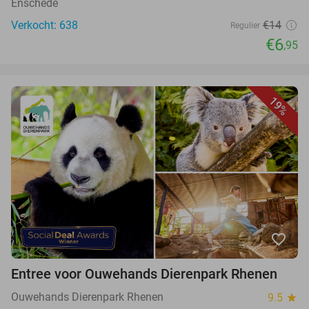
Enschede
Verkocht: 638
€14
Regulier
€6
,95
19%
favorite_border
Entree voor Ouwehands Dierenpark Rhenen
Ouwehands Dierenpark Rhenen
9.5
star