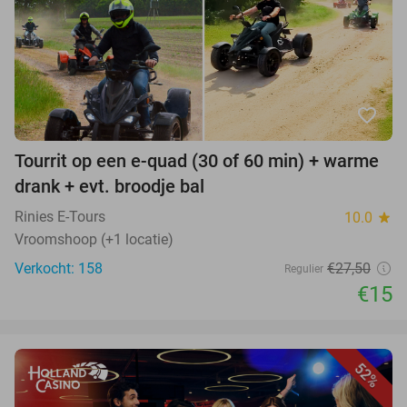
favorite_border
Tourrit op een e-quad (30 of 60 min) + warme
drank + evt. broodje bal
Rinies E-Tours
10.0
star
Vroomshoop (+1 locatie)
Verkocht: 158
€27,50
Regulier
€15
52%