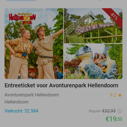
41%
favorite_border
Entreeticket voor Avonturenpark Hellendoorn
Avonturenpark Hellendoorn
9.2
star
Hellendoorn
Verkocht: 32.584
€32,95
Regulier
€19
,50