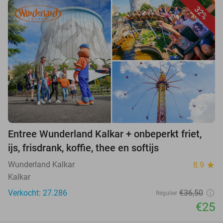
32%
favorite_border
Entree Wunderland Kalkar + onbeperkt friet,
ijs, frisdrank, koffie, thee en softijs
Wunderland Kalkar
8.9
star
Kalkar
Verkocht: 27.286
€36,50
Regulier
€25