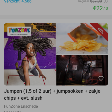
Verkocht: 4.586
€37,90
Regulier
€22
,40
48%
favorite_border
Jumpen (1,5 of 2 uur) + jumpsokken + zakje
chips + evt. slush
FunZone Enschede