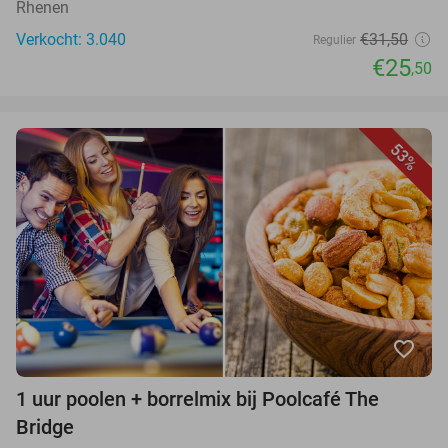
Rhenen
Verkocht: 3.040
€31,50
Regulier
€25
,50
53%
favorite_border
1 uur poolen + borrelmix bij Poolcafé The
Bridge