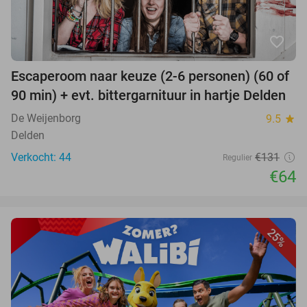
favorite_border
Escaperoom naar keuze (2-6 personen) (60 of
90 min) + evt. bittergarnituur in hartje Delden
De Weijenborg
9.5
star
Delden
Verkocht: 44
€131
Regulier
€64
25%