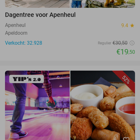
Dagentree voor Apenheul
Apenheul
9.4
star
Apeldoorn
Verkocht: 32.928
€30,50
Regulier
€19
,50
52%
favorite_border