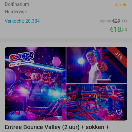
Dolfinarium
8.5
star
Harderwijk
Verkocht: 20.384
€29
Regulier
€18
,50
41%
favorite_border
Entree Bounce Valley (2 uur) + sokken +