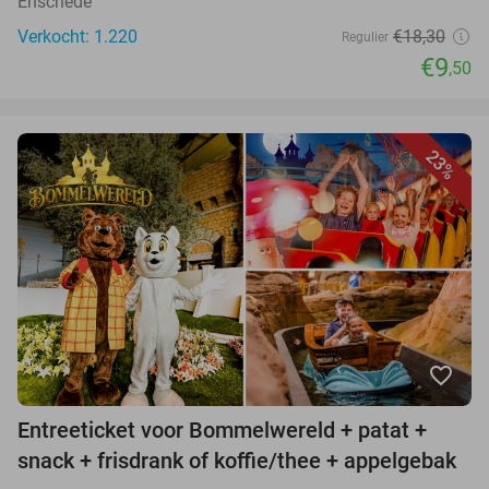
Enschede
Verkocht: 1.220
€18,30
Regulier
€9
,50
23%
favorite_border
Entreeticket voor Bommelwereld + patat +
snack + frisdrank of koffie/thee + appelgebak