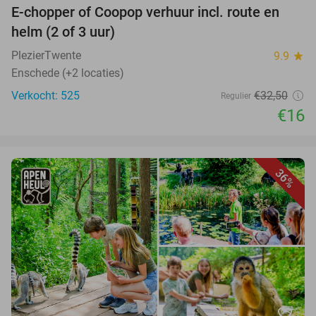
E-chopper of Coopop verhuur incl. route en
helm (2 of 3 uur)
PlezierTwente
9.9
star
Enschede (+2 locaties)
Verkocht: 525
€32,50
Regulier
€16
36%
favorite_border