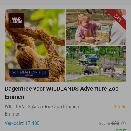
24%
favorite_border
Dagentree voor WILDLANDS Adventure Zoo
Emmen
WILDLANDS Adventure Zoo Emmen
9.6
star
Emmen
Verkocht: 17.400
€33
Regulier