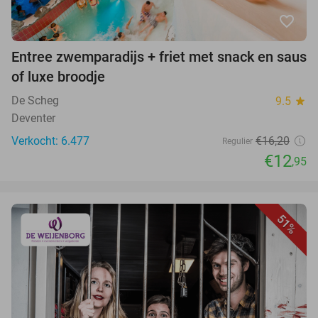
favorite_border
Entree zwemparadijs + friet met snack en saus
of luxe broodje
De Scheg
9.5
star
Deventer
Verkocht: 6.477
€16,20
Regulier
€12
,95
51%