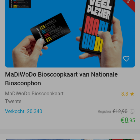
favorite_border
MaDiWoDo Bioscoopkaart van Nationale
Bioscoopbon
MaDiWoDo Bioscoopkaart
8.8
star
Twente
Verkocht: 20.340
€12,90
Regulier
€8
,95