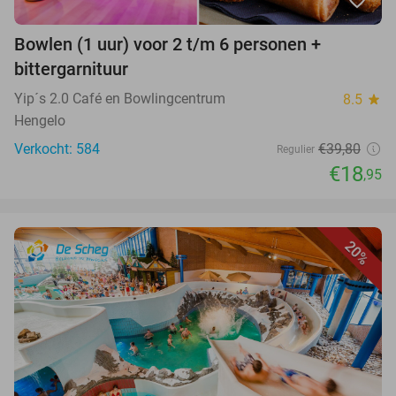
Bowlen (1 uur) voor 2 t/m 6 personen +
bittergarnituur
Yip´s 2.0 Café en Bowlingcentrum
8.5
star
Hengelo
Verkocht: 584
€39,80
Regulier
€18
,95
20%