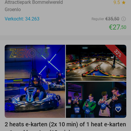
Attractiepark Bommelwereld
9.5
star
Groenlo
Verkocht: 34.263
€35,50
Regulier
€27
,50
32%
favorite_border
2 heats e-karten (2x 10 min) of 1 heat e-karten