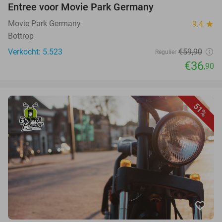
Entree voor Movie Park Germany
Movie Park Germany
9.4
star
Bottrop
Verkocht: 5.523
€59,90
Regulier
€36
,90
51%
favorite_border