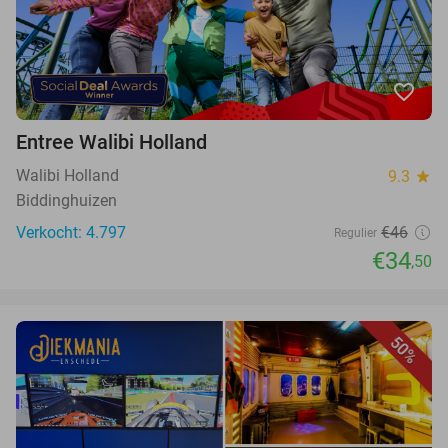
favorite_border
Entree Walibi Holland
Walibi Holland
9.3
star
Biddinghuizen
Verkocht: 4.797
€46
Regulier
€34
,50
50%