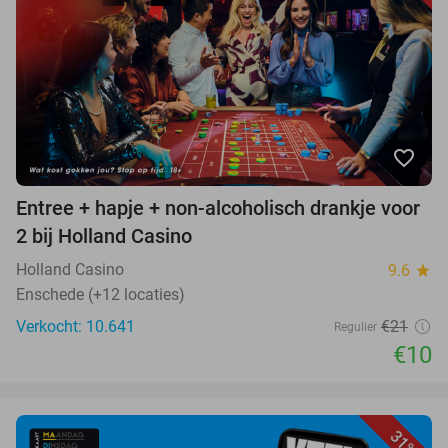
favorite_border
Entree + hapje + non-alcoholisch drankje voor
2 bij Holland Casino
Holland Casino
9.6
star
Enschede (+12 locaties)
Verkocht: 10.641
€21
Regulier
€10
31%