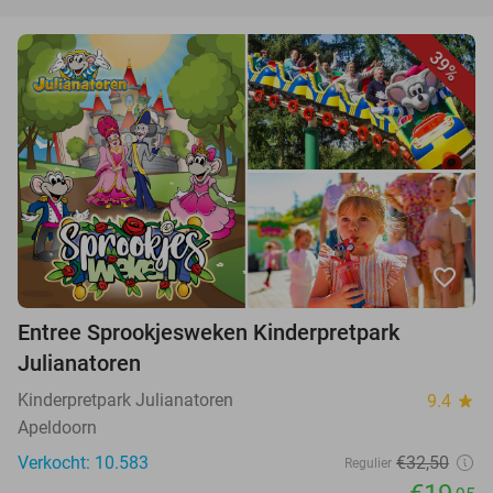
39%
favorite_border
Entree Sprookjesweken Kinderpretpark
Julianatoren
Kinderpretpark Julianatoren
9.4
star
Apeldoorn
Verkocht: 10.583
€32,50
Regulier