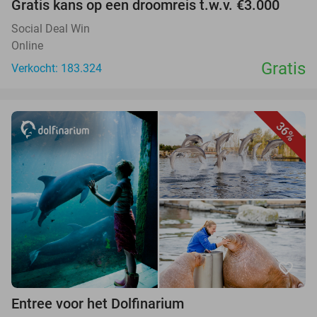
Gratis kans op een droomreis t.w.v. €3.000
Social Deal Win
Online
Gratis
Verkocht: 183.324
36%
favorite_border
Entree voor het Dolfinarium