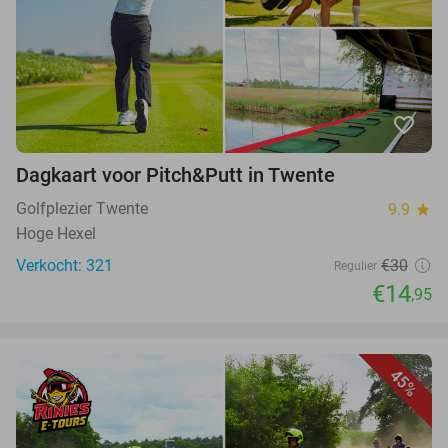
favorite_border
Dagkaart voor Pitch&Putt in Twente
Golfplezier Twente
9.9
star
Hoge Hexel
Verkocht: 321
€30
Regulier
€14
,95
45%