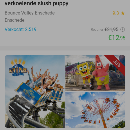
verkoelende slush puppy
Bounce Valley Enschede
9.3
star
Enschede
Verkocht: 2.519
€21,95
Regulier
€12
,95
38%
favorite_border