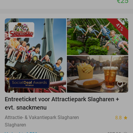
€25
41%
favorite_border
Entreeticket voor Attractiepark Slagharen +
evt. snackmenu
Attractie- & Vakantiepark Slagharen
8.8
star
Slagharen