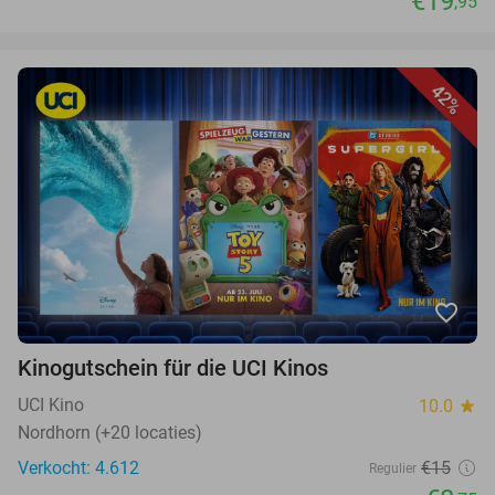
€19
,95
42%
favorite_border
Kinogutschein für die UCI Kinos
UCI Kino
10.0
star
Nordhorn (+20 locaties)
Verkocht: 4.612
€15
Regulier