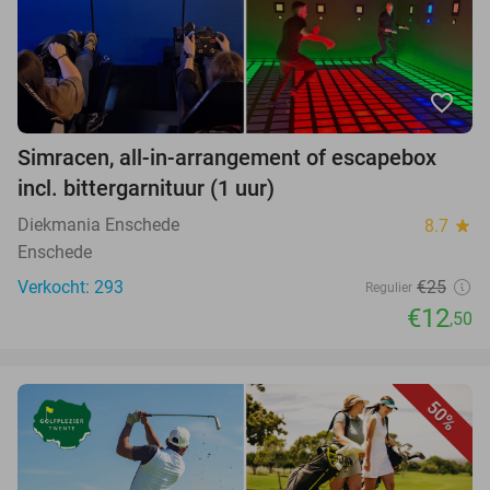
favorite_border
Simracen, all-in-arrangement of escapebox
incl. bittergarnituur (1 uur)
Diekmania Enschede
8.7
star
Enschede
Verkocht: 293
€25
Regulier
€12
,50
50%