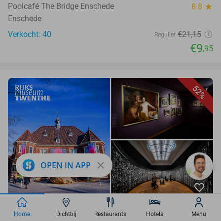
Poolcafé The Bridge Enschede
8.8
star
Enschede
Verkocht: 40
€21,15
Regulier
€9
,95
52%
close
OPEN IN APP
favorite_border
Entree voor Rijksmuseum Twenthe
Home
Dichtbij
Restaurants
Hotels
Menu