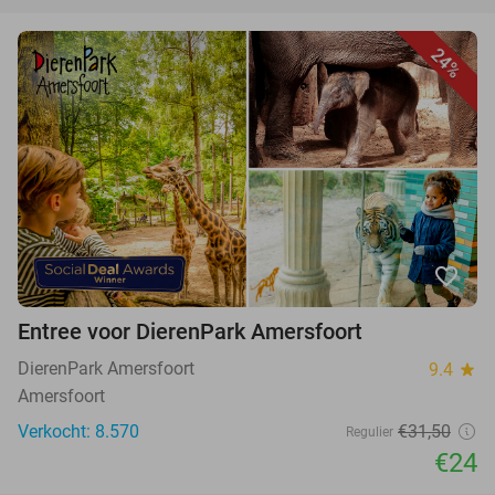
24%
favorite_border
Entree voor DierenPark Amersfoort
DierenPark Amersfoort
9.4
star
Amersfoort
Verkocht: 8.570
€31,50
Regulier
€24