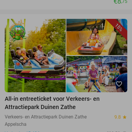
€8
,75
15%
favorite_border
All-in entreeticket voor Verkeers- en
Attractiepark Duinen Zathe
Verkeers- en Attractiepark Duinen Zathe
9.8
star
Appelscha