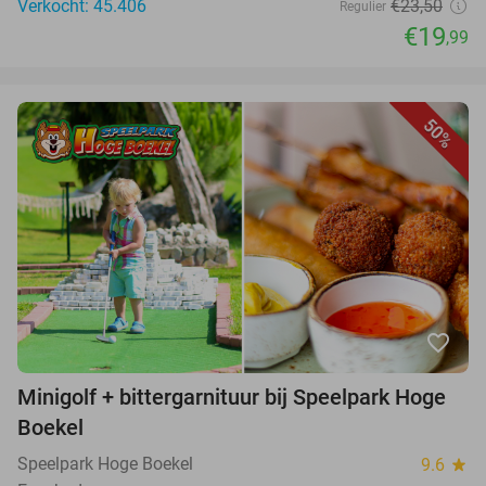
Verkocht: 45.406
€23,50
Regulier
€19
,99
50%
favorite_border
Minigolf + bittergarnituur bij Speelpark Hoge
Boekel
Speelpark Hoge Boekel
9.6
star