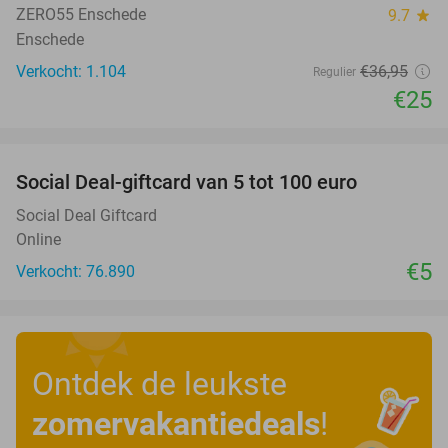
ZERO55 Enschede
9.7
star
Enschede
Verkocht: 1.104
€36
,95
Regulier
€25
favorite_border
Social Deal-giftcard van 5 tot 100 euro
Social Deal Giftcard
Online
€5
Verkocht: 76.890
Ontdek de leukste
zomervakantiedeals
!