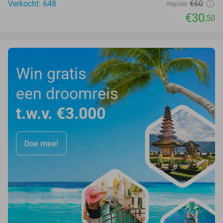
Verkocht: 648
€60
Regulier
€30
,50
Win gratis
een droomreis
t.w.v. €3.000
Doe mee!