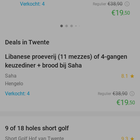
Verkocht: 4
€38
,90
Regulier
€19
,50
favorite_border
Deals in Twente
Libanese proeverij (11 mezzes) of 4-gangen
50%
NEW
keuzediner + brood bij Saha
TODAY
Saha
8.1
star
Hengelo
Verkocht: 4
€38
,90
Regulier
€19
,50
favorite_border
9 of 18 holes short golf
50%
NEW
TODAY
Short Golf Hof van Twente
9.3
star