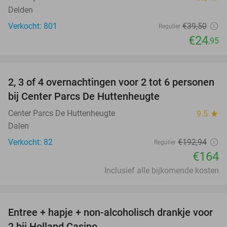
Delden
Verkocht: 801
€39
,50
Regulier
€24
,95
favorite_border
2, 3 of 4 overnachtingen voor 2 tot 6 personen
15%
bij Center Parcs De Huttenheugte
Center Parcs De Huttenheugte
9.5
star
Dalen
Verkocht: 82
€192
,94
Regulier
€164
Inclusief alle bijkomende kosten
favorite_border
Entree + hapje + non-alcoholisch drankje voor
52%
2 bij Holland Casino