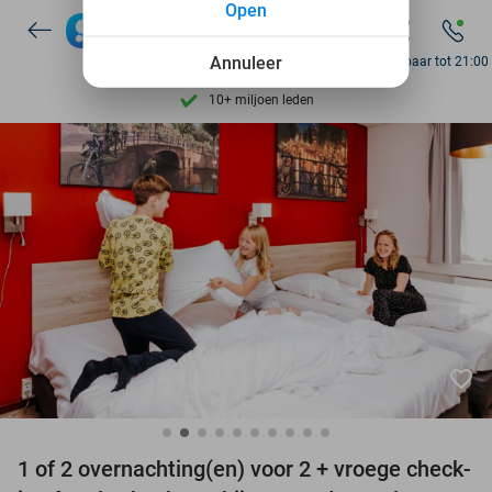
Open
Ontdek 15.000+ deals
7 dagen per week beschikbaar
Annuleer
Bereikbaar tot 21:00
10+ miljoen leden
9,4
op basis van
206.264 reviews
Ontdek 15.000+ deals
7 dagen per week beschikbaar
10+ miljoen leden
favorite_border
1 of 2 overnachting(en) voor 2 + vroege check-