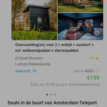
favorite_border
Overnachting(en) voor 2 + ontbijt + vuurkorf +
evt. welkomstpakket + sterrenpakket
Erfgoed Bossem
9.6
star
Lattrop-Breklenkamp
Verkocht: 76
€237
Regulier
€159
Excl. ca. €3,95 p.p.p.n. toeristenbelasting
Deals in de buurt van Amsterdam Teleport