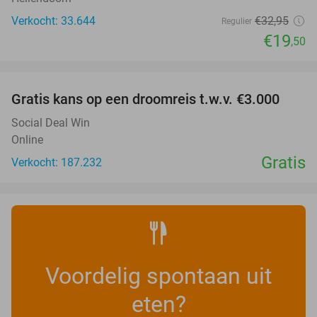
Verkocht: 33.644
€32
,95
Regulier
€19
,50
favorite_border
Gratis kans op een droomreis t.w.v. €3.000
Social Deal Win
Online
Gratis
Verkocht: 187.232
Voordelig spontaan uit
eten?