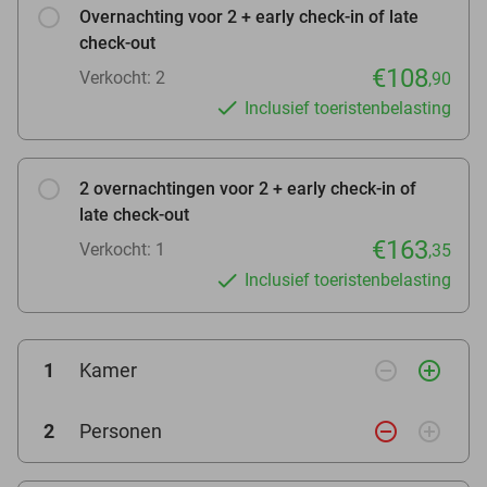
Overnachting voor 2 + early check-in of late
check-out
€108
Verkocht: 2
,90
Inclusief toeristenbelasting
2 overnachtingen voor 2 + early check-in of
late check-out
€163
Verkocht: 1
,35
Inclusief toeristenbelasting
remove_circle_outline
add_circle_outline
1
Kamer
remove_circle_outline
add_circle_outline
2
Personen