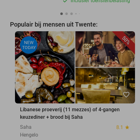
Inclusief toeristenbelasting
Populair bij mensen uit Twente:
50%
NEW
TODAY
favorite_border
Libanese proeverij (11 mezzes) of 4-gangen
keuzediner + brood bij Saha
Saha
8.1
star
Hengelo