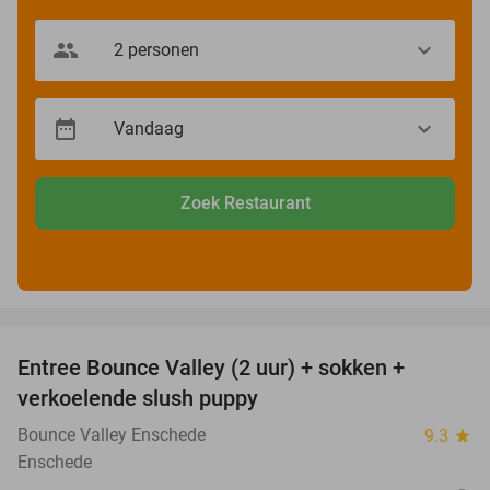
Zoek Restaurant
favorite_border
Entree Bounce Valley (2 uur) + sokken +
41%
verkoelende slush puppy
Bounce Valley Enschede
9.3
star
Enschede