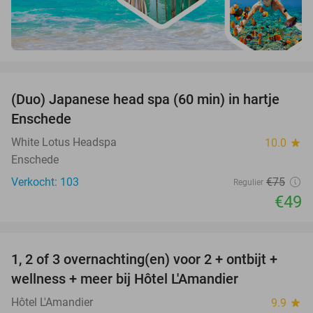
favorite_border
(Duo) Japanese head spa (60 min) in hartje
35%
Enschede
White Lotus Headspa
10.0
star
Enschede
Verkocht: 103
€75
Regulier
€49
favorite_border
1, 2 of 3 overnachting(en) voor 2 + ontbijt +
32%
NEW
wellness + meer bij Hôtel L'Amandier
TODAY
Hôtel L'Amandier
9.9
star