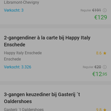
Libramont-Chevigny
Verkocht: 3
€191
Regulier
€129
favorite_border
2-gangendiner à la carte bij Happy Italy
35%
Enschede
Happy Italy Enschede
8.6
star
Enschede
Verkocht: 3.326
€20
Regulier
€12
,95
favorite_border
3-gangen keuzediner bij Gasterij ´t
37%
Oaldershoes
Gasterij ´t Oaldershoes
9.8
star