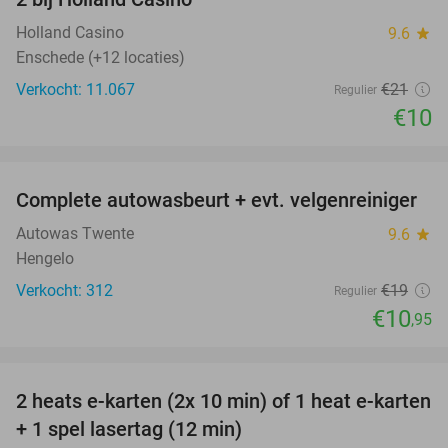
Holland Casino
9.6
star
Enschede (+12 locaties)
Verkocht: 11.067
€21
Regulier
€10
favorite_border
Complete autowasbeurt + evt. velgenreiniger
42%
Autowas Twente
9.6
star
Hengelo
Verkocht: 312
€19
Regulier
€10
,95
favorite_border
2 heats e-karten (2x 10 min) of 1 heat e-karten
32%
+ 1 spel lasertag (12 min)