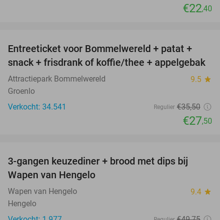
€22
,40
favorite_border
Entreeticket voor Bommelwereld + patat +
23%
snack + frisdrank of koffie/thee + appelgebak
Attractiepark Bommelwereld
9.5
star
Groenlo
Verkocht: 34.541
€35
,50
Regulier
€27
,50
favorite_border
3-gangen keuzediner + brood met dips bij
44%
Wapen van Hengelo
Wapen van Hengelo
9.4
star
Hengelo
Verkocht: 1.977
€49
,75
Regulier