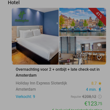
Hotel
41%
favorite_border
Overnachting voor 2 + ontbijt + late check-out in
Amsterdam
Holiday Inn Express Sloterdijk
8.7
star
Amsterdam
4 min.
directions_walk
Verkocht: 9
€208
,12
Regulier
€123
,75