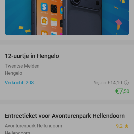
favorite_border
12-uurtje in Hengelo
47%
Twentse Meiden
Hengelo
Verkocht: 208
€14
,10
Regulier
€7
,50
favorite_border
Entreeticket voor Avonturenpark Hellendoorn
41%
Avonturenpark Hellendoorn
9.2
star
Hellendoorn