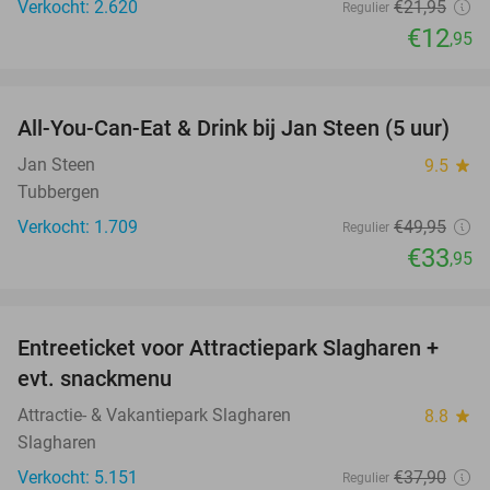
Verkocht: 2.620
€21
,95
Regulier
€12
,95
favorite_border
All-You-Can-Eat & Drink bij Jan Steen (5 uur)
32%
Jan Steen
9.5
star
Tubbergen
Verkocht: 1.709
€49
,95
Regulier
€33
,95
favorite_border
Entreeticket voor Attractiepark Slagharen +
41%
evt. snackmenu
Attractie- & Vakantiepark Slagharen
8.8
star
Slagharen
Verkocht: 5.151
€37
,90
Regulier