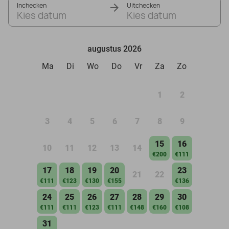
Inchecken
Uitchecken
Kies datum
Kies datum
augustus 2026
Ma
Di
Wo
Do
Vr
Za
Zo
1
2
3
4
5
6
7
8
9
15
16
10
11
12
13
14
€200
€111
17
18
19
20
23
21
22
€111
€123
€130
€155
€136
24
25
26
27
28
29
30
€111
€111
€123
€111
€148
€160
€108
31