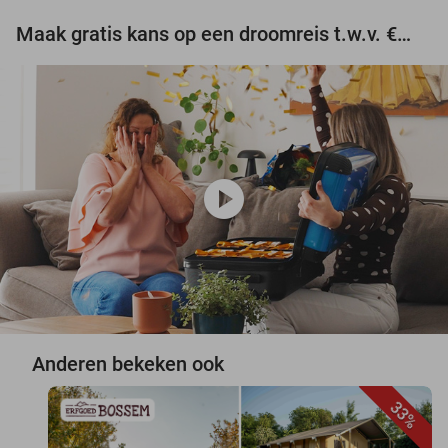
Maak gratis kans op een droomreis t.w.v. €3.000!
play_circle
Anderen bekeken ook
33%