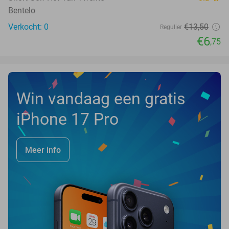
Bentelo
Verkocht: 0
€13
,50
Regulier
€6
,75
Win vandaag een gratis
iPhone 17 Pro
Meer info