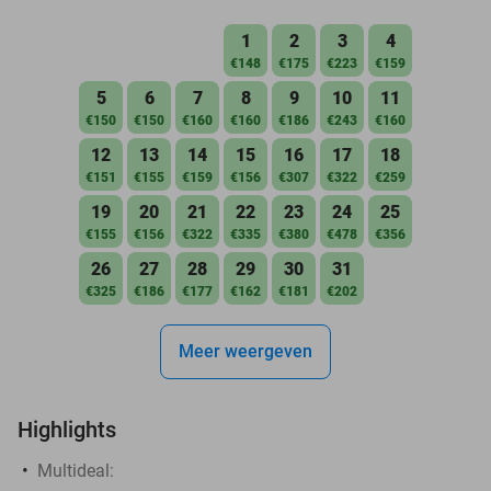
1
2
3
4
€148
€175
€223
€159
5
6
7
8
9
10
11
€150
€150
€160
€160
€186
€243
€160
12
13
14
15
16
17
18
€151
€155
€159
€156
€307
€322
€259
19
20
21
22
23
24
25
€155
€156
€322
€335
€380
€478
€356
26
27
28
29
30
31
€325
€186
€177
€162
€181
€202
Meer weergeven
Highlights
Multideal: