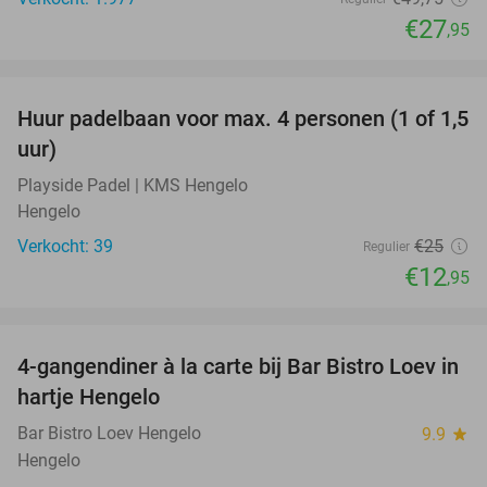
€27
,95
favorite_border
Huur padelbaan voor max. 4 personen (1 of 1,5
48%
uur)
Playside Padel | KMS Hengelo
Hengelo
Verkocht: 39
€25
Regulier
€12
,95
favorite_border
4-gangendiner à la carte bij Bar Bistro Loev in
49%
hartje Hengelo
Bar Bistro Loev Hengelo
9.9
star
Hengelo