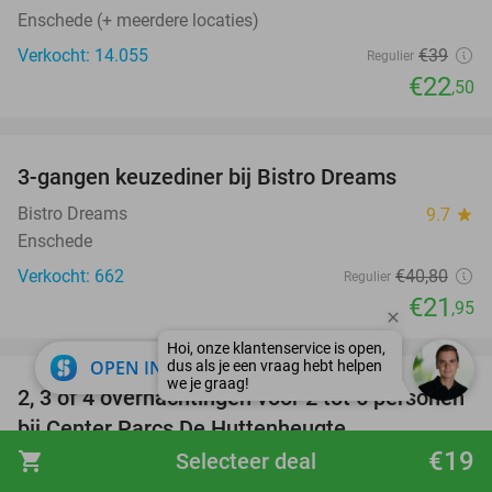
Enschede (+ meerdere locaties)
Verkocht: 14.055
€39
Regulier
€22
,50
favorite_border
3-gangen keuzediner bij Bistro Dreams
46%
Bistro Dreams
9.7
star
Enschede
Verkocht: 662
€40
,80
Regulier
€21
,95
favorite_border
close
OPEN IN APP
2, 3 of 4 overnachtingen voor 2 tot 6 personen
15%
bij Center Parcs De Huttenheugte
€19
shopping_cart
Selecteer deal
Center Parcs De Huttenheugte
9.5
star