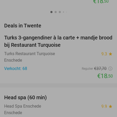
€18
,50
favorite_border
Deals in Twente
Turks 3-gangendiner à la carte + mandje brood
51%
NEW
bij Restaurant Turquoise
TODAY
Turks Restaurant Turquoise
9.3
star
Enschede
Verkocht: 68
€37
,70
Regulier
€18
,50
favorite_border
Head spa (60 min)
38%
NEW
TODAY
Head Spa Enschede
9.9
star
Enschede