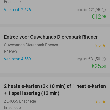
Enschede
Verkocht: 2.676
€21
,95
Regulier
€12
,95
favorite_border
Entree voor Ouwehands Dierenpark Rhenen
19%
Ouwehands Dierenpark Rhenen
9.5
star
Rhenen
Verkocht: 4.559
€31
,50
Regulier
€25
,50
favorite_border
2 heats e-karten (2x 10 min) of 1 heat e-karten
32%
+ 1 spel lasertag (12 min)
ZERO55 Enschede
9.6
star
Enschede