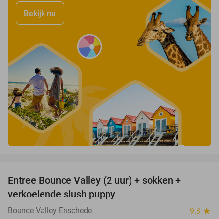
Bekijk nu
favorite_border
Entree Bounce Valley (2 uur) + sokken +
41%
verkoelende slush puppy
Bounce Valley Enschede
9.3
star