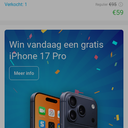
Verkocht: 1
€95
Regulier
€59
Win vandaag een gratis
iPhone 17 Pro
Meer info