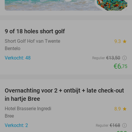
favorite_border
9 of 18 holes short golf
50%
Short Golf Hof van Twente
9.3
star
Bentelo
Verkocht: 48
€13
,50
Regulier
€6
,75
favorite_border
Overnachting voor 2 + ontbijt + late check-out
41%
NEW
in hartje Bree
TODAY
Hotel Brasserie Ingredi
8.9
star
Bree
Verkocht: 2
€168
Regulier