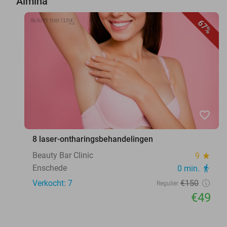
Almina
67%
favorite_border
8 laser-ontharingsbehandelingen
Beauty Bar Clinic
9
star
Enschede
0 min.
directions_walk
Verkocht: 7
€150
Regulier
€49