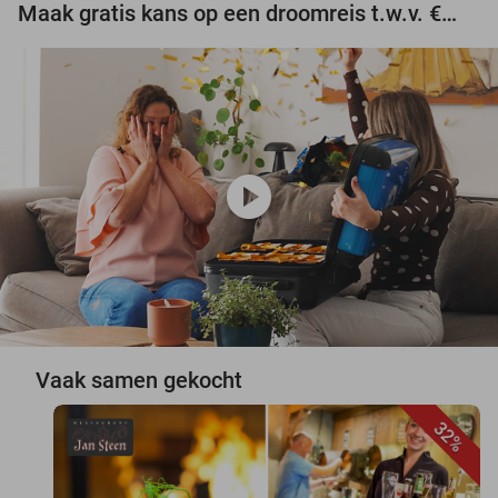
Maak gratis kans op een droomreis t.w.v. €3.000!
play_circle
Vaak samen gekocht
32%