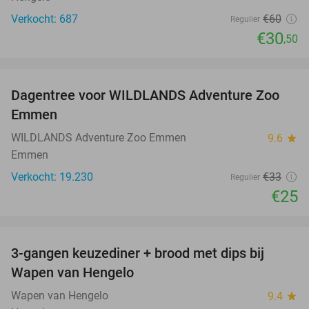
Verkocht: 687
€60
Regulier
€30
,50
favorite_border
Dagentree voor WILDLANDS Adventure Zoo
24%
Emmen
WILDLANDS Adventure Zoo Emmen
9.6
star
Emmen
Verkocht: 19.230
€33
Regulier
€25
favorite_border
3-gangen keuzediner + brood met dips bij
42%
Wapen van Hengelo
Wapen van Hengelo
9.4
star