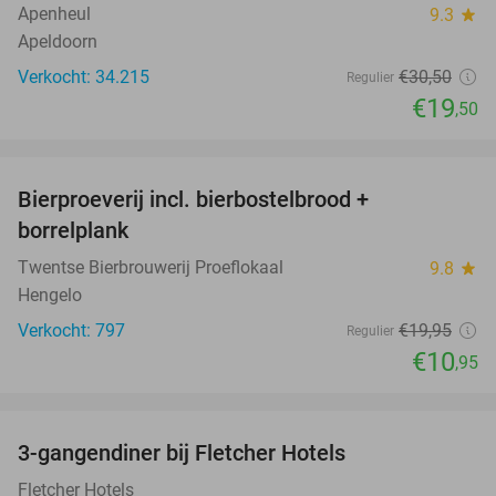
Apenheul
9.3
star
Apeldoorn
Verkocht: 34.215
€30
,50
Regulier
€19
,50
favorite_border
Bierproeverij incl. bierbostelbrood +
45%
borrelplank
Twentse Bierbrouwerij Proeflokaal
9.8
star
Hengelo
Verkocht: 797
€19
,95
Regulier
€10
,95
favorite_border
3-gangendiner bij Fletcher Hotels
42%
Fletcher Hotels