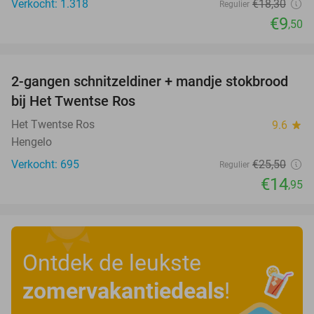
Verkocht: 1.318
€18
,30
Regulier
€9
,50
favorite_border
2-gangen schnitzeldiner + mandje stokbrood
41%
bij Het Twentse Ros
Het Twentse Ros
9.6
star
Hengelo
Verkocht: 695
€25
,50
Regulier
€14
,95
Ontdek de leukste
zomervakantiedeals
!