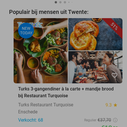
Populair bij mensen uit Twente:
51%
NEW
TODAY
favorite_border
Turks 3-gangendiner à la carte + mandje brood
bij Restaurant Turquoise
Turks Restaurant Turquoise
9.3
star
Enschede
Verkocht: 68
€37
,70
Regulier