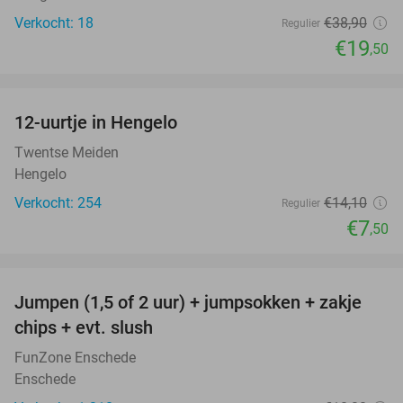
Verkocht: 18
€38
,90
Regulier
€19
,50
favorite_border
12-uurtje in Hengelo
47%
Twentse Meiden
Hengelo
Verkocht: 254
€14
,10
Regulier
€7
,50
favorite_border
Jumpen (1,5 of 2 uur) + jumpsokken + zakje
48%
chips + evt. slush
FunZone Enschede
Enschede