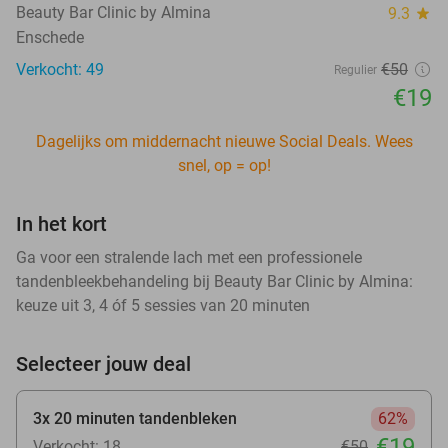
Beauty Bar Clinic by Almina
9.3
star
Enschede
Verkocht: 49
€50
Regulier
€19
Dagelijks om middernacht nieuwe Social Deals. Wees
snel, op = op!
In het kort
Ga voor een stralende lach met een professionele
tandenbleekbehandeling bij Beauty Bar Clinic by Almina:
keuze uit 3, 4 óf 5 sessies van 20 minuten
Selecteer jouw deal
3x 20 minuten tandenbleken
62%
€19
Verkocht: 18
€50