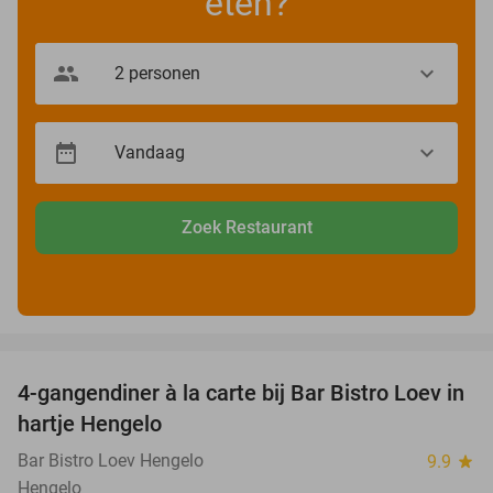
eten?
Zoek Restaurant
favorite_border
4-gangendiner à la carte bij Bar Bistro Loev in
49%
hartje Hengelo
Bar Bistro Loev Hengelo
9.9
star
Hengelo