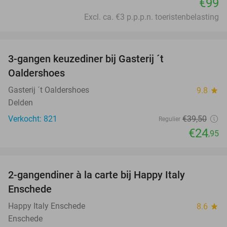
€99
Excl. ca. €3 p.p.p.n. toeristenbelasting
favorite_border
3-gangen keuzediner bij Gasterij ´t
37%
Oaldershoes
Gasterij ´t Oaldershoes
9.8
star
Delden
Verkocht: 821
€39
,50
Regulier
€24
,95
favorite_border
2-gangendiner à la carte bij Happy Italy
35%
Enschede
Happy Italy Enschede
8.6
star
Enschede