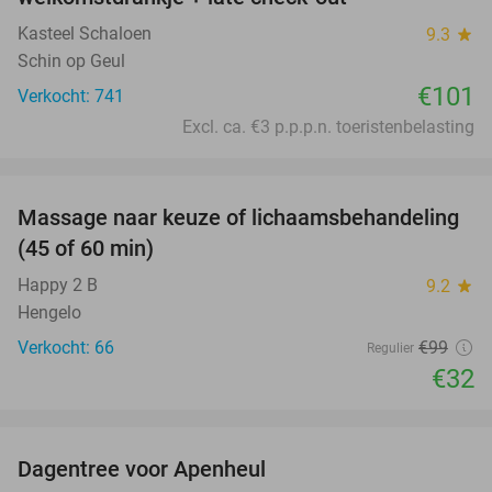
Kasteel Schaloen
9.3
star
Schin op Geul
€101
Verkocht: 741
Excl. ca. €3 p.p.p.n. toeristenbelasting
favorite_border
Massage naar keuze of lichaamsbehandeling
68%
(45 of 60 min)
Happy 2 B
9.2
star
Hengelo
Verkocht: 66
€99
Regulier
€32
favorite_border
Dagentree voor Apenheul
36%