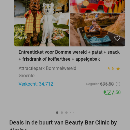
favorite_border
Entreeticket voor Bommelwereld + patat + snack
+ frisdrank of koffie/thee + appelgebak
Attractiepark Bommelwereld
9.5
star
Groenlo
Verkocht: 34.712
€35
,50
Regulier
€27
,50
Deals in de buurt van Beauty Bar Clinic by