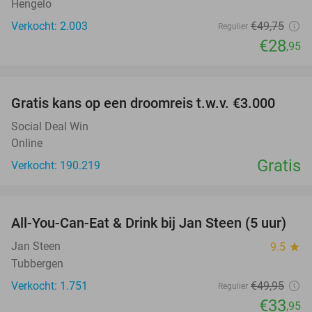
Hengelo
Verkocht: 2.003
€49
,75
Regulier
€28
,95
favorite_border
Gratis kans op een droomreis t.w.v. €3.000
Social Deal Win
Online
Gratis
Verkocht: 190.219
favorite_border
All-You-Can-Eat & Drink bij Jan Steen (5 uur)
32%
Jan Steen
9.5
star
Tubbergen
Verkocht: 1.751
€49
,95
Regulier
€33
,95