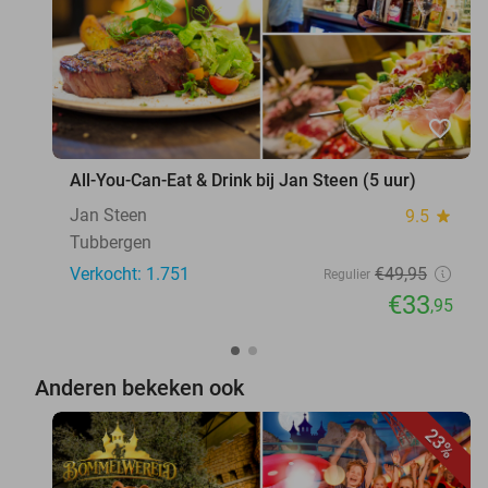
favorite_border
All-You-Can-Eat & Drink bij Jan Steen (5 uur)
Jan Steen
9.5
star
Tubbergen
Verkocht: 1.751
€49
,95
Regulier
€33
,95
Anderen bekeken ook
23%