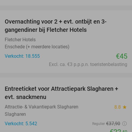
favorite_border
Overnachting voor 2 + evt. ontbijt en 3-
gangendiner bij Fletcher Hotels
Fletcher Hotels
Enschede (+ meerdere locaties)
€45
Verkocht: 18.555
Excl. ca. €3 p.p.p.n. toeristenbelasting
favorite_border
Entreeticket voor Attractiepark Slagharen +
41%
evt. snackmenu
Attractie- & Vakantiepark Slagharen
8.8
star
Slagharen
Verkocht: 5.542
€37
,90
Regulier