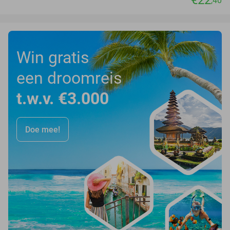
€22
,40
Win gratis
een droomreis
t.w.v. €3.000
Doe mee!