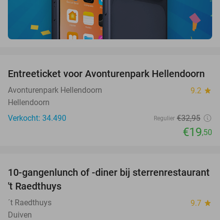
favorite_border
Entreeticket voor Avonturenpark Hellendoorn
41%
Avonturenpark Hellendoorn
9.2
star
Hellendoorn
Verkocht: 34.490
€32
,95
Regulier
€19
,50
favorite_border
10-gangenlunch of -diner bij sterrenrestaurant
48%
NEW
't Raedthuys
TODAY
´t Raedthuys
9.7
star
Duiven