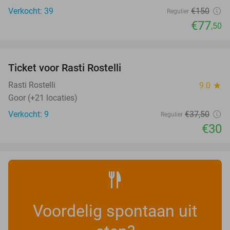
Verkocht: 39
€150
Regulier
€77
,50
favorite_border
Ticket voor Rasti Rostelli
20%
NEW
TODAY
Rasti Rostelli
9.0
star
Goor (+21 locaties)
Verkocht: 9
€37
,50
Regulier
€30
Voordelig spontaan uit