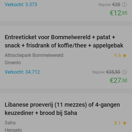
Verkocht: 3.373
€20
Regulier
€12
,95
favorite_border
Entreeticket voor Bommelwereld + patat +
23%
snack + frisdrank of koffie/thee + appelgebak
Attractiepark Bommelwereld
9.5
star
Groenlo
Verkocht: 34.712
€35
,50
Regulier
€27
,50
favorite_border
Libanese proeverij (11 mezzes) of 4-gangen
50%
keuzediner + brood bij Saha
Saha
8.1
star
Hengelo