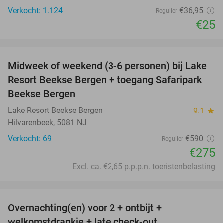
Verkocht: 1.124
€36
,95
Regulier
€25
favorite_border
Midweek of weekend (3-6 personen) bij Lake
53%
Resort Beekse Bergen + toegang Safaripark
Beekse Bergen
Lake Resort Beekse Bergen
9.1
star
Hilvarenbeek, 5081 NJ
Verkocht: 69
€590
Regulier
€275
Excl. ca. €2,65 p.p.p.n. toeristenbelasting
favorite_border
Overnachting(en) voor 2 + ontbijt +
welkomstdrankje + late check-out