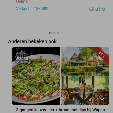
Online
Gratis
Verkocht: 188.509
Anderen bekeken ook
44%
favorite_border
3-gangen keuzediner + brood met dips bij Wapen