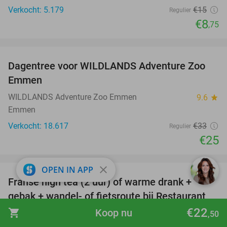
Verkocht: 5.179
€15
Regulier
€8
,75
favorite_border
Dagentree voor WILDLANDS Adventure Zoo
24%
Emmen
WILDLANDS Adventure Zoo Emmen
9.6
star
Emmen
Verkocht: 18.617
€33
Regulier
€25
favorite_border
close
OPEN IN APP
Franse high tea (2 uur) of warme drank +
33%
gebak + wandel- of fietsroute bij Restaurant
Bad Boekelo
€22
shopping_cart
Koop nu
,50