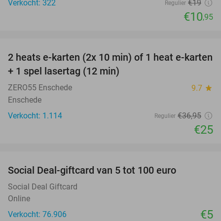
Verkocht: 322
€19
Regulier
€10
,95
favorite_border
2 heats e-karten (2x 10 min) of 1 heat e-karten
32%
+ 1 spel lasertag (12 min)
ZERO55 Enschede
9.7
star
Enschede
Verkocht: 1.114
€36
,95
Regulier
€25
favorite_border
Social Deal-giftcard van 5 tot 100 euro
Social Deal Giftcard
Online
€5
Verkocht: 76.906