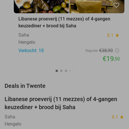
favorite_border
Libanese proeverij (11 mezzes) of 4-gangen
keuzediner + brood bij Saha
Saha
8.1
star
Hengelo
Verkocht: 18
€38
,90
Regulier
€19
,50
favorite_border
Deals in Twente
Libanese proeverij (11 mezzes) of 4-gangen
50%
NEW
keuzediner + brood bij Saha
TODAY
Saha
8.1
star
Hengelo