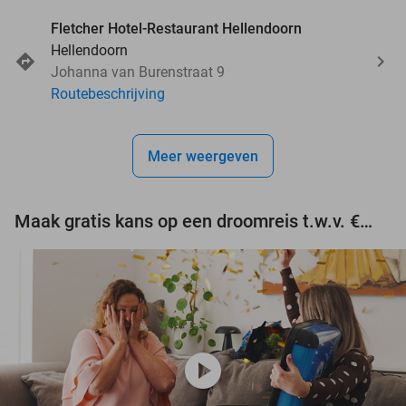
Fletcher Hotel-Restaurant Hellendoorn
Hellendoorn
Johanna van Burenstraat 9
Routebeschrijving
Meer weergeven
Maak gratis kans op een droomreis t.w.v. €3.000!
play_circle