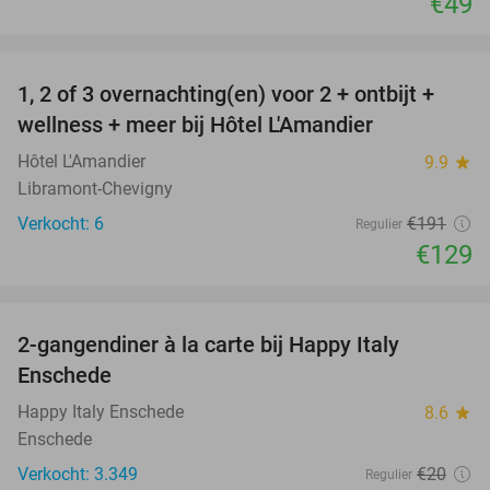
€49
favorite_border
1, 2 of 3 overnachting(en) voor 2 + ontbijt +
32%
NEW
wellness + meer bij Hôtel L'Amandier
TODAY
Hôtel L'Amandier
9.9
star
Libramont-Chevigny
Verkocht: 6
€191
Regulier
€129
favorite_border
2-gangendiner à la carte bij Happy Italy
35%
Enschede
Happy Italy Enschede
8.6
star
Enschede
Verkocht: 3.349
€20
Regulier