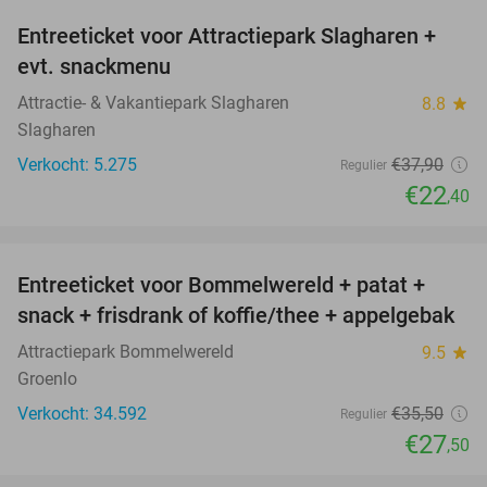
Entreeticket voor Attractiepark Slagharen +
41%
evt. snackmenu
Attractie- & Vakantiepark Slagharen
8.8
star
Slagharen
Verkocht: 5.275
€37
,90
Regulier
€22
,40
favorite_border
Entreeticket voor Bommelwereld + patat +
23%
snack + frisdrank of koffie/thee + appelgebak
Attractiepark Bommelwereld
9.5
star
Groenlo
Verkocht: 34.592
€35
,50
Regulier
€27
,50
favorite_border