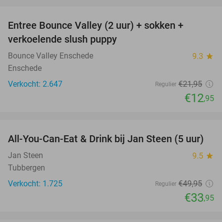
favorite_border
Entree Bounce Valley (2 uur) + sokken +
41%
verkoelende slush puppy
Bounce Valley Enschede
9.3
star
Enschede
Verkocht: 2.647
€21
,95
Regulier
€12
,95
favorite_border
All-You-Can-Eat & Drink bij Jan Steen (5 uur)
32%
Jan Steen
9.5
star
Tubbergen
Verkocht: 1.725
€49
,95
Regulier
€33
,95
favorite_border