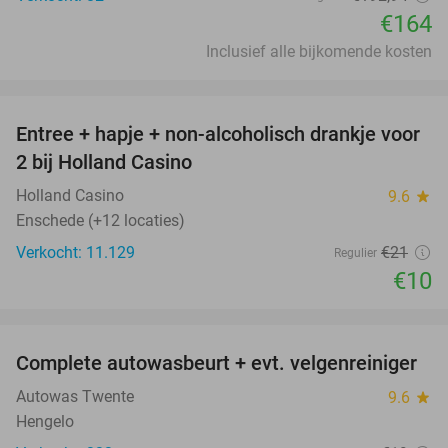
€164
Inclusief alle bijkomende kosten
favorite_border
Entree + hapje + non-alcoholisch drankje voor
52%
2 bij Holland Casino
Holland Casino
9.6
star
Enschede (+12 locaties)
Verkocht: 11.129
€21
Regulier
€10
favorite_border
Complete autowasbeurt + evt. velgenreiniger
42%
Autowas Twente
9.6
star
Hengelo