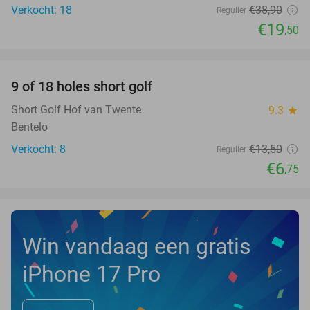
Verkocht: 18
€38
,90
Regulier
€19
,50
favorite_border
9 of 18 holes short golf
50%
NEW
TODAY
Short Golf Hof van Twente
9.3
star
Bentelo
Verkocht: 8
€13
,50
Regulier
€6
,75
Win vandaag een gratis
iPhone 17 Pro