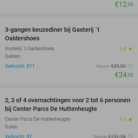
€12
,95
favorite_border
3-gangen keuzediner bij Gasterij ´t
37%
Oaldershoes
Gasterij ´t Oaldershoes
9.8
star
Delden
Verkocht: 811
€39
,50
Regulier
€24
,95
favorite_border
2, 3 of 4 overnachtingen voor 2 tot 6 personen
15%
bij Center Parcs De Huttenheugte
Center Parcs De Huttenheugte
9.5
star
Dalen
Verkocht: 82
€192
,94
Regulier