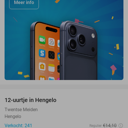
Meer info
favorite_border
12-uurtje in Hengelo
47%
Twentse Meiden
Hengelo
Verkocht: 241
€14
,10
Regulier