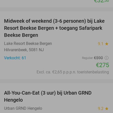
€32
,50
favorite_border
Midweek of weekend (3-6 personen) bij Lake
53%
Resort Beekse Bergen + toegang Safaripark
Beekse Bergen
Lake Resort Beekse Bergen
9.1
star
Hilvarenbeek, 5081 NJ
Verkocht: 61
€590
Regulier
€275
Excl. ca. €2,65 p.p.p.n. toeristenbelasting
favorite_border
All-You-Can-Eat (3 uur) bij Urban GRND
18%
Hengelo
Urban GRND Hengelo
9.2
star