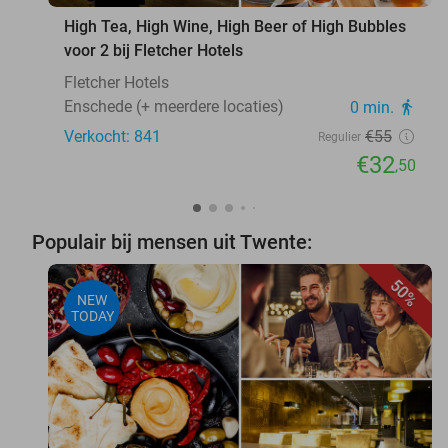
High Tea, High Wine, High Beer of High Bubbles
voor 2 bij Fletcher Hotels
Fletcher Hotels
Enschede (+ meerdere locaties)
0 min.
directions_walk
Verkocht: 841
€55
Regulier
€32
,50
Populair bij mensen uit Twente:
50%
NEW
TODAY