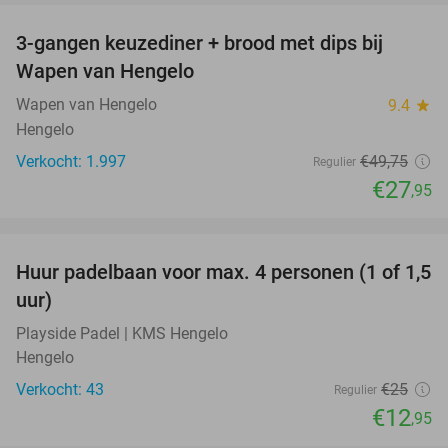
3-gangen keuzediner + brood met dips bij
44%
Wapen van Hengelo
Wapen van Hengelo
9.4
star
Hengelo
Verkocht: 1.997
€49
,75
Regulier
€27
,95
favorite_border
Huur padelbaan voor max. 4 personen (1 of 1,5
48%
uur)
Playside Padel | KMS Hengelo
Hengelo
Verkocht: 43
€25
Regulier
€12
,95