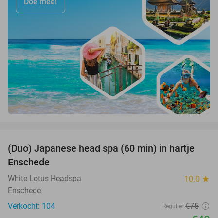
Doe mee!
favorite_border
(Duo) Japanese head spa (60 min) in hartje
35%
Enschede
White Lotus Headspa
10.0
star
Enschede
Verkocht: 104
€75
Regulier