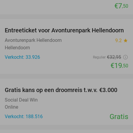
€7
,50
favorite_border
Entreeticket voor Avonturenpark Hellendoorn
41%
Avonturenpark Hellendoorn
9.2
star
Hellendoorn
Verkocht: 33.926
€32
,95
Regulier
€19
,50
favorite_border
Gratis kans op een droomreis t.w.v. €3.000
Social Deal Win
Online
Gratis
Verkocht: 188.516