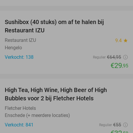
favorite_border
Sushibox (40 stuks) om af te halen bij
54%
Restaurant IZU
Restaurant IZU
9.4
star
Hengelo
Verkocht: 138
€64
,95
Regulier
€29
,95
favorite_border
High Tea, High Wine, High Beer of High
41%
Bubbles voor 2 bij Fletcher Hotels
Fletcher Hotels
Enschede (+ meerdere locaties)
Verkocht: 841
€55
Regulier