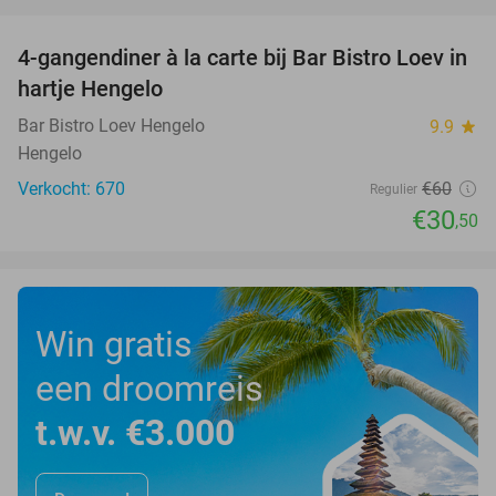
favorite_border
4-gangendiner à la carte bij Bar Bistro Loev in
49%
hartje Hengelo
Bar Bistro Loev Hengelo
9.9
star
Hengelo
Verkocht: 670
€60
Regulier
€30
,50
Win gratis
een droomreis
t.w.v. €3.000