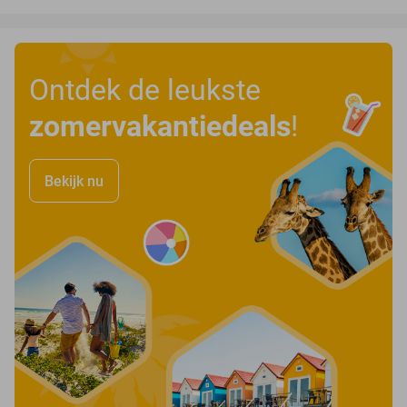
Ontdek de leukste
zomervakantiedeals
!
Bekijk nu