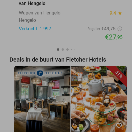
van Hengelo
Wapen van Hengelo
9.4
star
Hengelo
Verkocht: 1.997
€49
,75
Regulier
€27
,95
Deals in de buurt van Fletcher Hotels
41%
favorite_border