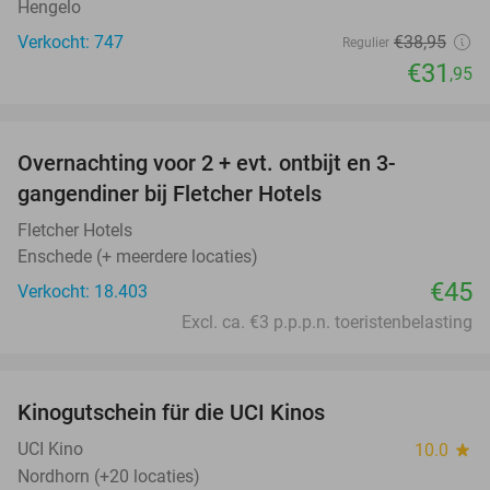
Hengelo
Verkocht: 747
€38
,95
Regulier
€31
,95
favorite_border
Overnachting voor 2 + evt. ontbijt en 3-
gangendiner bij Fletcher Hotels
Fletcher Hotels
Enschede (+ meerdere locaties)
€45
Verkocht: 18.403
Excl. ca. €3 p.p.p.n. toeristenbelasting
favorite_border
Kinogutschein für die UCI Kinos
42%
UCI Kino
10.0
star
Nordhorn (+20 locaties)