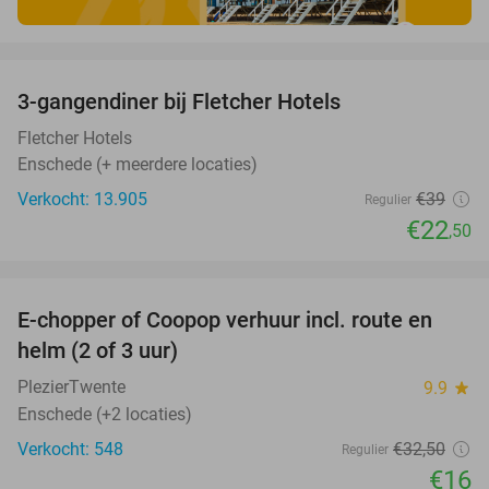
favorite_border
3-gangendiner bij Fletcher Hotels
42%
Fletcher Hotels
Enschede (+ meerdere locaties)
Verkocht: 13.905
€39
Regulier
€22
,50
favorite_border
E-chopper of Coopop verhuur incl. route en
51%
helm (2 of 3 uur)
PlezierTwente
9.9
star
Enschede (+2 locaties)
Verkocht: 548
€32
,50
Regulier
€16