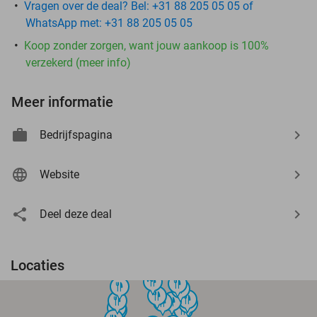
Vragen over de deal? Bel: +31 88 205 05 05 of
WhatsApp met: +31 88 205 05 05
Koop zonder zorgen, want jouw aankoop is 100%
verzekerd (meer info)
Meer informatie
Bedrijfspagina
Website
Deel deze deal
Locaties
food
food
food
food
food
food
food
food
food
food
food
food
food
food
food