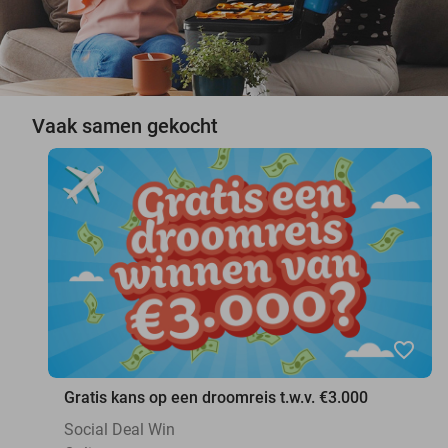
Vaak samen gekocht
favorite_border
Gratis kans op een droomreis t.w.v. €3.000
Social Deal Win